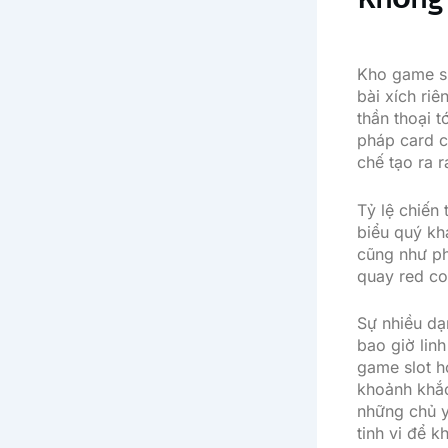
Kho game sl
bài xích riê
thần thoại 
pháp card c
chế tạo ra r
Tỷ lệ chiến
biểu quý kh
cũng như ph
quay red co
Sự nhiều dạ
bao giờ lin
game slot h
khoảnh khắc 
những chủ y
tinh vi để 