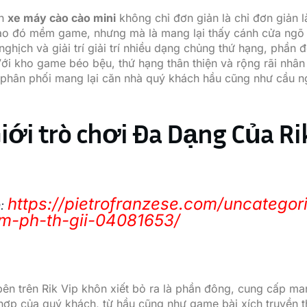
án
xe máy cào cào mini
không chỉ đơn giản là chỉ đơn giản là 
o đó mềm game, nhưng mà là mang lại thấy cánh cửa ngõ 
nghịch và giải trí giải trí nhiều dạng chủng thứ hạng, phần
ới kho game béo bệu, thứ hạng thân thiện và rộng rãi nhân k
 phân phối mang lại căn nhà quý khách hầu cũng như cầu 
iới trò chơi Đa Dạng Của Ri
https://pietrofranzese.com/uncategor
m:
m-ph-th-gii-04081653/
bên trên Rik Vip khôn xiết bỏ ra là phần đông, cung cấp man
 hợp của quý khách, từ hầu cũng như game bài xích truyền 