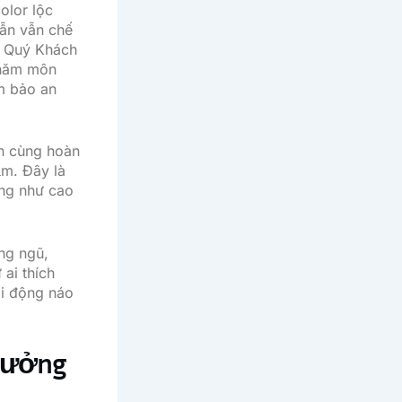
olor lộc
vẫn vẫn chế
p. Quý Khách
chăm môn
m bảo an
ch cùng hoàn
̀m. Đây là
ũng như cao
ng ngũ,
ai thích
ôi động náo
Thưởng