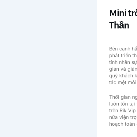
Mini tr
Thần
Bên cạnh hầ
phát triển 
tỉnh nhân s
giản và giả
quý khách k
tác mệt mỏi
Thời gian n
luôn tồn tại
trên Rik Vip
nữa viện t
hoạch toán 