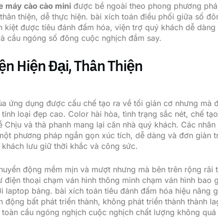
e máy cào cào mini
được bề ngoài theo phong phương phá
thân thiện, dễ thực hiện. bài xích toán điều phối giữa số đ
n kiệt được tiêu đánh đấm hóa, viện trợ quý khách dễ dàng
à cầu ngóng số đông cuộc nghịch đắm say.
ện Hiện Đại, Thân Thiện
ủa ứng dụng được cấu chế tạo ra về tối giản cơ nhưng mà
tính loại đẹp cao. Color hài hòa, tình trạng sắc nét, chế tạ
 Chịu và thả phanh mang lại căn nhà quý khách. Các nhân 
 một phương pháp ngắn gọn xúc tích, dễ dàng và đơn giản t
ý khách lưu giữ thời khắc và công sức.
huyển động mềm mịn và mượt nhưng mà bên trên rộng rãi 
 từ điện thoại chạm ván hình thông minh chạm ván hình bao
ới laptop bảng. bài xích toán tiêu đánh đấm hóa hiệu năng 
 động bất phát triển thành, không phát triển thành thành l
toàn cầu ngóng nghịch cuộc nghịch chất lượng không quá 