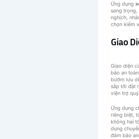
Ứng dụng
x
sang trọng, 
nghịch, nhâ
chọn kiếm v
Giao Di
Giao diện c
bảo an toàn 
bướm lưu dễ
sắp tới đặt
viện trợ qu
Ứng dụng c
riêng biệt,
không hai t
dụng chuyển
đảm bảo an 