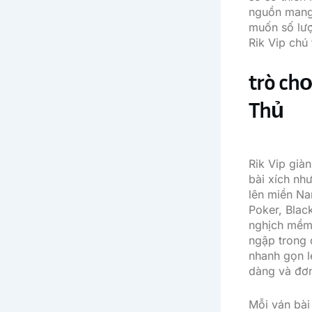
nguồn mang 
muốn số lư
Rik Vip chú
trò ch
Thủ
Rik Vip già
bài xích nh
lên miền Na
Poker, Blac
nghịch mềm
ngập trong 
nhanh gọn l
dàng và đơn
Mỗi ván bài