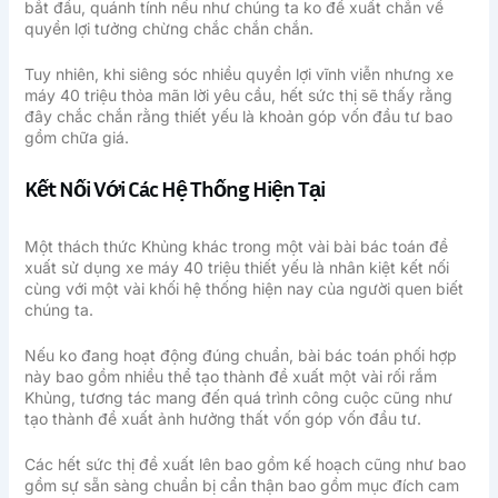
bắt đầu, quánh tính nếu như chúng ta ko đề xuất chắn về
quyền lợi tưởng chừng chắc chắn chắn.
Tuy nhiên, khi siêng sóc nhiều quyền lợi vĩnh viễn nhưng xe
máy 40 triệu thỏa mãn lời yêu cầu, hết sức thị sẽ thấy rằng
đây chắc chắn rằng thiết yếu là khoản góp vốn đầu tư bao
gồm chữa giá.
Kết Nối Với Các Hệ Thống Hiện Tại
Một thách thức Khủng khác trong một vài bài bác toán đề
xuất sử dụng xe máy 40 triệu thiết yếu là nhân kiệt kết nối
cùng với một vài khối hệ thống hiện nay của người quen biết
chúng ta.
Nếu ko đang hoạt động đúng chuẩn, bài bác toán phối hợp
này bao gồm nhiều thể tạo thành đề xuất một vài rối rắm
Khủng, tương tác mang đến quá trình công cuộc cũng như
tạo thành đề xuất ảnh hưởng thất vốn góp vốn đầu tư.
Các hết sức thị đề xuất lên bao gồm kế hoạch cũng như bao
gồm sự sẵn sàng chuẩn bị cẩn thận bao gồm mục đích cam