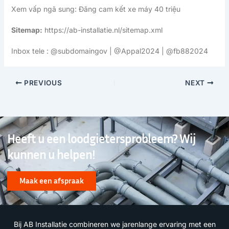
Xem vấp ngã sung:
Đăng cam kết xe máy 40 triệu
Sitemap:
https://ab-installatie.nl/sitemap.xml
Inbox tele : @subdomaingov | @Appal2024 | @fb882024
PREVIOUS
NEXT
Heeft u een loodgietersprobleem? Wij
kunnen u helpen!
Maak een afspraak
Bij AB Installatie combineren we jarenlange ervaring met een