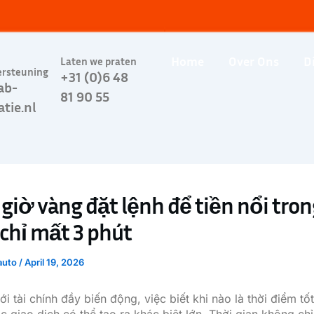
Home
Over Ons
D
Laten we praten
ersteuning
+31 (0)6 48
ab-
81 90 55
atie.nl
giờ vàng đặt lệnh để tiền nổi tron
chỉ mất 3 phút
auto
/
April 19, 2026
ới tài chính đầy biến động, việc biết khi nào là thời điểm tố