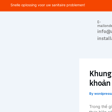
Skip
Snelle oplossing voor uw sanitaire problemen!
to
content
E-
mailond
info@
install
Khung 
khoản 
By
wordpress
Trong thế gi