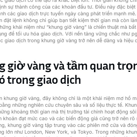
c giao dịch có thể tạo ra khác biệt lớn. Thời gian không ch
ịnh sự thành công của các khoản đầu tư. Điều này đặc biệt
ảnh các giao dịch trực tuyến ngày càng phát triển mạnh mẽ. 
n đặt lệnh không chỉ giúp bạn tiết kiệm thời gian mà còn là
Những khái niệm như “khung giờ vàng” là chiến thuật mà bất
ụng để tối ưu hóa giao dịch. Với nền tảng vững chắc như
p
ác giao dịch trong khung giờ vàng trở nên dễ dàng và hiệu
 giờ vàng và tầm quan trọ
ó trong giao dịch
n khung giờ vàng, đây không chỉ là một khái niệm mơ hồ 
bằng những nghiên cứu chuyên sâu và số liệu thực tế. Khu
hững khoảng thời gian mà thị trường tài chính hoạt động sôi 
h khoản đạt mức cao và các biến động giá cũng trở nên rõ 
g, khung giờ vàng tập trung vào các phiên mở cửa và đón
ờng lớn như London, New York, và Tokyo. Trong những khun