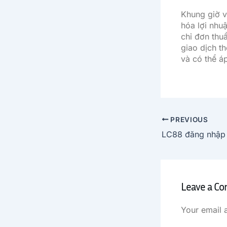
Khung giờ v
hóa lợi nhuậ
chỉ đơn thu
giao dịch t
và có thể á
PREVIOUS
Leave a C
Your email 