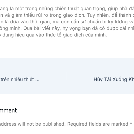
àng là một trong những chiến thuật quan trọng, giúp nhà đầ
n và giảm thiểu rủi ro trong giao dịch. Tuy nhiên, để thành
ần là dựa vào thời gian, mà còn cần sự chuẩn bị kỹ lưỡng v
hông minh. Qua bài viết này, hy vọng bạn đã có được cái nh
p dụng hiệu quả vào thực tế giao dịch của mình.
LC88 đăng nhập trên nhiều thiết bị có bị khóa tài khoản không?
omment
address will not be published.
Required fields are marked
*