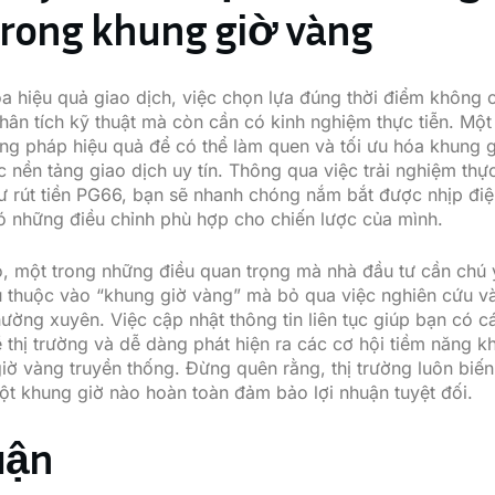
trong khung giờ vàng
óa hiệu quả giao dịch, việc chọn lựa đúng thời điểm không 
hân tích kỹ thuật mà còn cần có kinh nghiệm thực tiễn. Một
g pháp hiệu quả để có thể làm quen và tối ưu hóa khung g
 nền tảng giao dịch uy tín. Thông qua việc trải nghiệm thực
hư
rút tiền PG66
, bạn sẽ nhanh chóng nắm bắt được nhịp điệ
ó những điều chỉnh phù hợp cho chiến lược của mình.
, một trong những điều quan trọng mà nhà đầu tư cần chú 
 thuộc vào “khung giờ vàng” mà bỏ qua việc nghiên cứu và
hường xuyên. Việc cập nhật thông tin liên tục giúp bạn có cá
 thị trường và dễ dàng phát hiện ra các cơ hội tiềm năng k
iờ vàng truyền thống. Đừng quên rằng, thị trường luôn biế
t khung giờ nào hoàn toàn đảm bảo lợi nhuận tuyệt đối.
uận