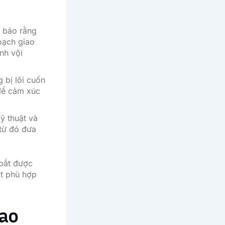
 bảo rằng
oạch giao
nh vội
 bị lôi cuốn
để cảm xúc
ỹ thuật và
 từ đó đưa
 bắt được
ật phù hợp
iao