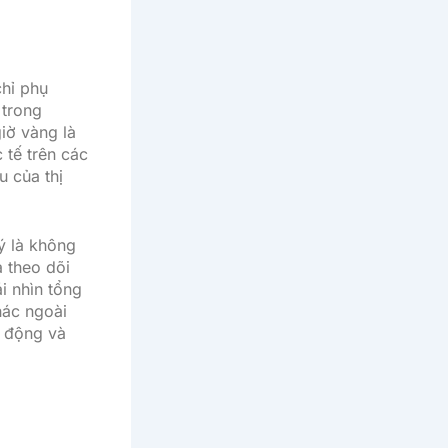
chỉ phụ
 trong
iờ vàng là
 tế trên các
u của thị
ý là không
 theo dõi
i nhìn tổng
hác ngoài
n động và