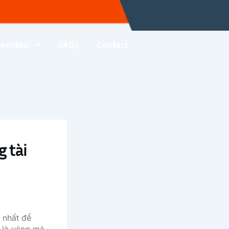
iensten
FAQs
Contact
g tài
t nhất để