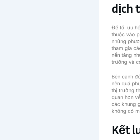
dịch 
Để tối ưu h
thuộc vào p
những phươn
tham gia các
nền tảng n
trường và c
Bên cạnh đó
nên quá phụ
thị trường t
quan hơn về
các khung g
không có mộ
Kết l