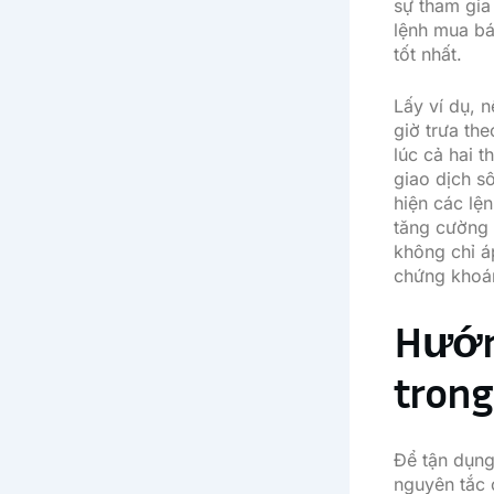
sự tham gia
lệnh mua b
tốt nhất.
Lấy ví dụ, 
giờ trưa th
lúc cả hai 
giao dịch s
hiện các lệ
tăng cường 
không chỉ á
chứng khoá
Hướng
trong
Để tận dụng
nguyên tắc 