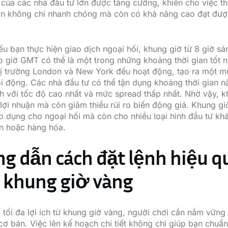
 của các nhà đầu tư lớn được tăng cường, khiến cho việc t
án không chỉ nhanh chóng mà còn có khả năng cao đạt đượ
nếu bạn thực hiện giao dịch ngoại hối, khung giờ từ 8 giờ s
eo giờ GMT có thể là một trong những khoảng thời gian tốt n
thị trường London và New York đều hoạt động, tạo ra một m
ôi động. Các nhà đầu tư có thể tận dụng khoảng thời gian n
nh với tốc độ cao nhất và mức spread thấp nhất. Nhờ vậy, k
lợi nhuận mà còn giảm thiểu rủi ro biến động giá. Khung g
p dụng cho ngoại hối mà còn cho nhiều loại hình đầu tư kh
n hoặc hàng hóa.
 dẫn cách đặt lệnh hiệu q
 khung giờ vàng
 tối đa lợi ích từ khung giờ vàng, người chơi cần nắm vững
cơ bản. Việc lên kế hoạch chi tiết không chỉ giúp bạn chuẩn