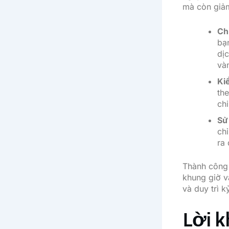
mà còn giảm 
Ch
bạ
dịc
và
Ki
th
chi
Sử
ch
ra 
Thành công 
khung giờ v
và duy trì k
Lời k