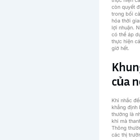
thực hiện cá
còn quyết đ
trong bối c
hóa thời gia
lợi nhuận. 
có thể áp d
thực hiện c
giờ hết.
Khung
của n
Khi nhắc đế
khẳng định 
thường là n
khi mà than
Thông thườn
các thị trư