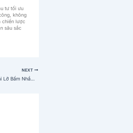
u tư tối ưu
 công, không
à chiến lược
ìn sâu sắc
NEXT
Hủy Tải Xuống Khi Lỡ Bấm Nhầm Link Quảng Cáo Của Web Giả Mạo F168