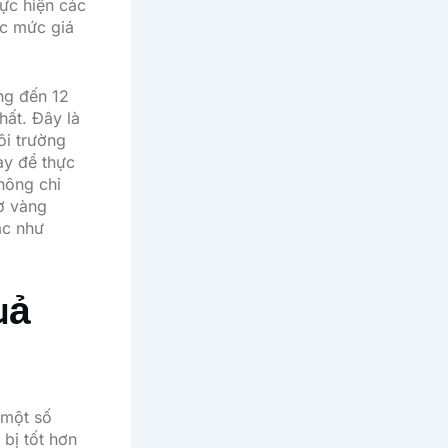
hực hiện các
c mức giá
áng đến 12
hất. Đây là
ôi trường
ày để thực
hông chỉ
iờ vàng
ác như
uả
 một số
 bị tốt hơn