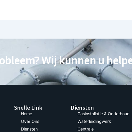
robleem? Wij kunnen u help
Snelle Link
Diensten
Home
Gasinstallatie & Onderhoud
Over Ons
Waterleidingwerk
Diensten
Centrale