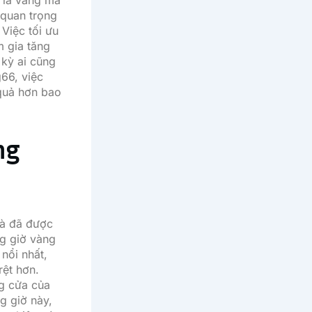
ỉ là vàng mà
 quan trọng
Việc tối ưu
m gia tăng
 kỳ ai cũng
g66
, việc
 quả hơn bao
ng
mà đã được
ng giờ vàng
nổi nhất,
rệt hơn.
g cửa của
g giờ này,