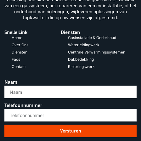
van een gassysteem, het repareren van een cv-installatie, of het
onderhoud van rioleringen, wij leveren oplossingen van
topkwaliteit die op uw wensen zijn afgestemd.
Snelle Link
Diensten
Home
Gasinstallatie & Onderhoud
Over Ons
Waterleidingwerk
Diensten
Centrale Verwarmingssystemen
Faqs
Dakbedekking
Contact
Rioleringswerk
Naam
Telefoonnummer
Versturen