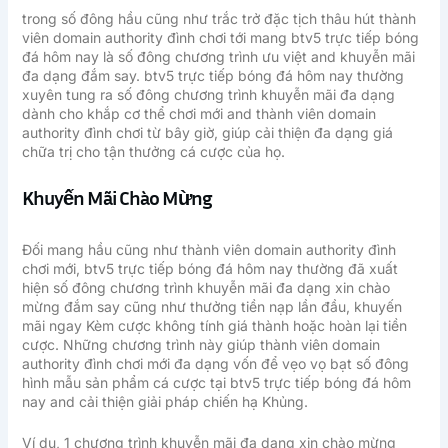
trong số đông hầu cũng như trắc trở đặc tịch thâu hút thành
viên domain authority đình chơi tới mang btv5 trực tiếp bóng
đá hôm nay là số đông chương trình ưu việt and khuyễn mãi
đa dạng đắm say. btv5 trực tiếp bóng đá hôm nay thường
xuyên tung ra số đông chương trình khuyễn mãi đa dạng
dành cho khắp cơ thể chơi mới and thành viên domain
authority đình chơi từ bây giờ, giúp cải thiện đa dạng giá
chữa trị cho tận thưởng cá cược của họ.
Khuyến Mãi Chào Mừng
Đối mang hầu cũng như thành viên domain authority đình
chơi mới, btv5 trực tiếp bóng đá hôm nay thường đã xuất
hiện số đông chương trình khuyễn mãi đa dạng xin chào
mừng đắm say cũng như thưởng tiền nạp lần đầu, khuyến
mãi ngay Kèm cược không tính giá thành hoặc hoàn lại tiền
cược. Những chương trình này giúp thành viên domain
authority đình chơi mới đa dạng vốn để vẹo vọ bạt số đông
hình mẫu sản phẩm cá cược tại btv5 trực tiếp bóng đá hôm
nay and cải thiện giải pháp chiến hạ Khủng.
Ví dụ, 1 chương trình khuyễn mãi đa dạng xin chào mừng