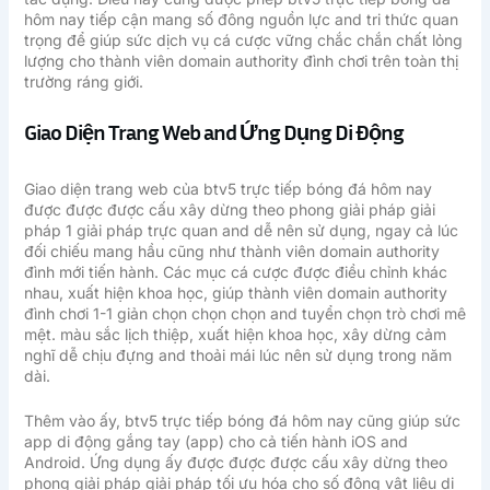
hôm nay tiếp cận mang số đông nguồn lực and tri thức quan
trọng để giúp sức dịch vụ cá cược vững chắc chắn chất lỏng
lượng cho thành viên domain authority đình chơi trên toàn thị
trường ráng giới.
Giao Diện Trang Web and Ứng Dụng Di Động
Giao diện trang web của btv5 trực tiếp bóng đá hôm nay
được được được cấu xây dừng theo phong giải pháp giải
pháp 1 giải pháp trực quan and dễ nên sử dụng, ngay cả lúc
đối chiếu mang hầu cũng như thành viên domain authority
đình mới tiến hành. Các mục cá cược được điều chỉnh khác
nhau, xuất hiện khoa học, giúp thành viên domain authority
đình chơi 1-1 giản chọn chọn chọn and tuyển chọn trò chơi mê
mệt. màu sắc lịch thiệp, xuất hiện khoa học, xây dừng cảm
nghĩ dễ chịu đựng and thoải mái lúc nên sử dụng trong năm
dài.
Thêm vào ấy, btv5 trực tiếp bóng đá hôm nay cũng giúp sức
app di động gắng tay (app) cho cả tiến hành iOS and
Android. Ứng dụng ấy được được được cấu xây dừng theo
phong giải pháp giải pháp tối ưu hóa cho số đông vật liệu di