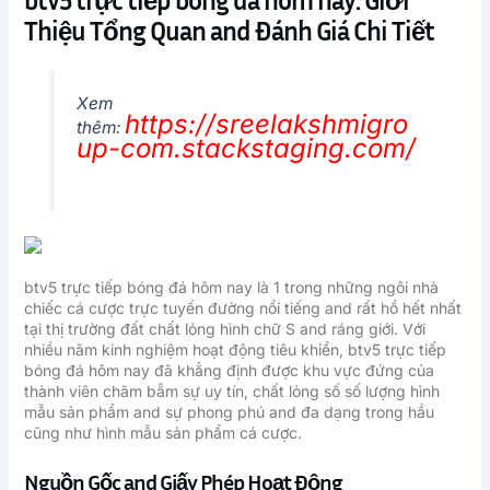
Thiệu Tổng Quan and Đánh Giá Chi Tiết
Xem
https://sreelakshmigro
thêm:
up-com.stackstaging.com/
btv5 trực tiếp bóng đá hôm nay là 1 trong những ngôi nhà
chiếc cá cược trực tuyến đường nổi tiếng and rất hồ hết nhất
tại thị trường đất chất lỏng hình chữ S and ráng giới. Với
nhiều năm kinh nghiệm hoạt động tiêu khiển, btv5 trực tiếp
bóng đá hôm nay đã khẳng định được khu vực đứng của
thành viên chăm bẵm sự uy tín, chất lỏng số số lượng hình
mẫu sản phẩm and sự phong phú and đa dạng trong hầu
cũng như hình mẫu sản phẩm cá cược.
Nguồn Gốc and Giấy Phép Hoạt Động