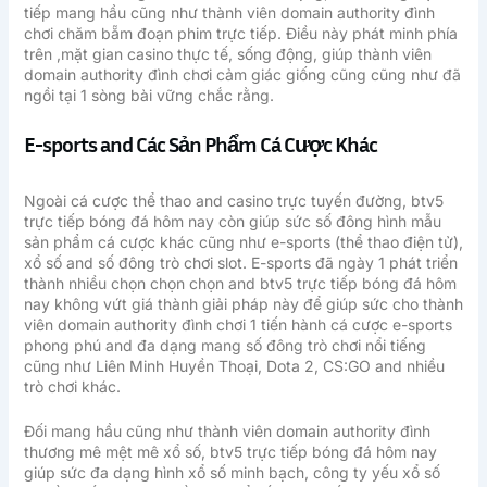
tiếp mang hầu cũng như thành viên domain authority đình
chơi chăm bẵm đoạn phim trực tiếp. Điều này phát minh phía
trên ,mặt gian casino thực tế, sống động, giúp thành viên
domain authority đình chơi cảm giác giống cũng cũng như đã
ngồi tại 1 sòng bài vững chắc rằng.
E-sports and Các Sản Phẩm Cá Cược Khác
Ngoài cá cược thể thao and casino trực tuyến đường, btv5
trực tiếp bóng đá hôm nay còn giúp sức số đông hình mẫu
sản phẩm cá cược khác cũng như e-sports (thể thao điện tử),
xổ số and số đông trò chơi slot. E-sports đã ngày 1 phát triển
thành nhiều chọn chọn chọn and btv5 trực tiếp bóng đá hôm
nay không vứt giá thành giải pháp này để giúp sức cho thành
viên domain authority đình chơi 1 tiến hành cá cược e-sports
phong phú and đa dạng mang số đông trò chơi nổi tiếng
cũng như Liên Minh Huyền Thoại, Dota 2, CS:GO and nhiều
trò chơi khác.
Đối mang hầu cũng như thành viên domain authority đình
thương mê mệt mê xổ số, btv5 trực tiếp bóng đá hôm nay
giúp sức đa dạng hình xổ số minh bạch, công ty yếu xổ số