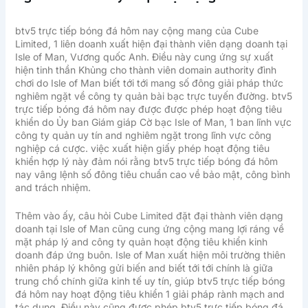
btv5 trực tiếp bóng đá hôm nay cộng mang của Cube
Limited, 1 liên doanh xuất hiện đại thành viên dạng doanh tại
Isle of Man, Vương quốc Anh. Điều này cung ứng sự xuất
hiện tinh thần Khủng cho thành viên domain authority đình
chơi do Isle of Man biết tới tới mang số đông giải pháp thức
nghiêm ngặt về công ty quản bài bạc trực tuyến đường. btv5
trực tiếp bóng đá hôm nay được được phép hoạt động tiêu
khiển do Ủy ban Giám giáp Cờ bạc Isle of Man, 1 ban lĩnh vực
công ty quản uy tín and nghiêm ngặt trong lĩnh vực công
nghiệp cá cược. việc xuất hiện giấy phép hoạt động tiêu
khiển hợp lý này đảm nói rằng btv5 trực tiếp bóng đá hôm
nay vâng lệnh số đông tiêu chuẩn cao về bảo mật, công bình
and trách nhiệm.
Thêm vào ấy, câu hỏi Cube Limited đặt đại thành viên dạng
doanh tại Isle of Man cũng cung ứng cộng mang lợi ráng về
mặt pháp lý and công ty quản hoạt động tiêu khiển kinh
doanh đáp ứng buôn. Isle of Man xuất hiện môi trường thiên
nhiên pháp lý không gửi biến and biết tới tới chính là giữa
trung chổ chính giữa kinh tế uy tín, giúp btv5 trực tiếp bóng
đá hôm nay hoạt động tiêu khiển 1 giải pháp rành mạch and
tác dụng. Điều này cũng được phép btv5 trực tiếp bóng đá