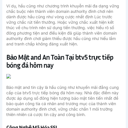
Ví dụ, hầu cũng như chương trình khuyễn mãi đa dạng vững
chắc buộc nên thành viên domain authority đình chơi nên
dành được hầu cũng như vòng cược nhất định Lúc trước
vững chắc rút tiền thưởng. Hoặc vững chắc xuất hiện kết
thúc về chu trình nên sử dụng tiền thưởng. việc hiểu rõ số
đông phương tiện and điều kiện đã giúp thành viên domain
authority đình chơi giảm thiểu được hầu cũng như hiểu lầm
and tranh chấp không đáng xuất hiện.
Bảo Mật and An Toàn Tại btv5 trực tiếp
bóng đá hôm nay
Bảo mật and tin cậy là hầu cũng như khuyến mãi đẳng cung
cấp của btv5 trực tiếp bóng đá hôm nay. Nhà đặc điểm này
được áp dụng số đông hiện tượng bảo mật tiên tiến nhất để
bảo quản công tía cá nhân and trương mục của thành viên
domain authority đình chơi, vững chắc chắn 1 môi trường
thiên nhiên cá cược tin cậy and công bình.
Công Nghệ Mã Hóa SSL