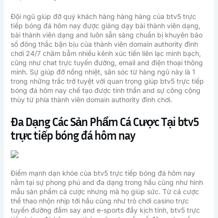
Đội ngũ giúp đỡ quý khách hàng hàng hàng của btv5 trực
tiếp bóng đá hôm nay được giảng dạy bài thành viên dạng,
bài thành viên dạng and luôn sẵn sàng chuẩn bị khuyên bảo
số đông thắc bận bịu của thành viên domain authority đình
chơi 24/7 chăm bẵm nhiều kênh xúc tiến liên lạc minh bạch,
cũng như chat trực tuyến đường, email and điện thoại thông
minh. Sự giúp đỡ nồng nhiệt, săn sóc từ hàng ngũ này là 1
trong những trắc trở tuyệt vời quan trọng giúp btv5 trực tiếp
bóng đá hôm nay chế tạo được tinh thần and sự công cộng
thủy từ phía thành viên domain authority đình chơi.
Đa Dạng Các Sản Phẩm Cá Cược Tại btv5
trực tiếp bóng đá hôm nay
Điểm mạnh dạn khỏe của btv5 trực tiếp bóng đá hôm nay
nằm tại sự phong phú and đa dạng trong hầu cũng như hình
mẫu sản phẩm cá cược nhưng mà họ giúp sức. Từ cá cược
thể thao nhộn nhịp tới hầu cũng như trò chơi casino trực
tuyến đường đắm say and e-sports đầy kịch tính, btv5 trực