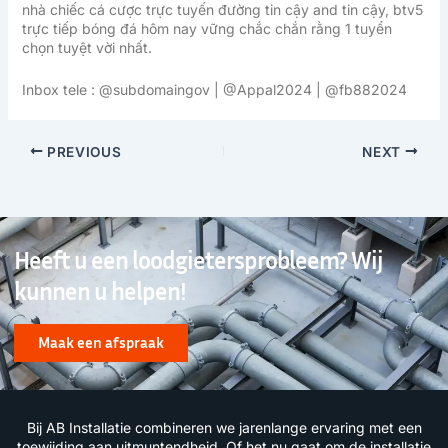
nhà chiếc cá cược trực tuyến đường tin cậy and tin cậy, btv5
trực tiếp bóng đá hôm nay vững chắc chắn rằng 1 tuyển
chọn tuyệt vời nhất.
Inbox tele : @subdomaingov | @Appal2024 | @fb882024
PREVIOUS
NEXT
Heeft u een loodgietersprobleem? Wij
kunnen u helpen!
Maak een afspraak
Bij AB Installatie combineren we jarenlange ervaring met een
toewijding aan uitmuntendheid. Of het nu gaat om de installatie