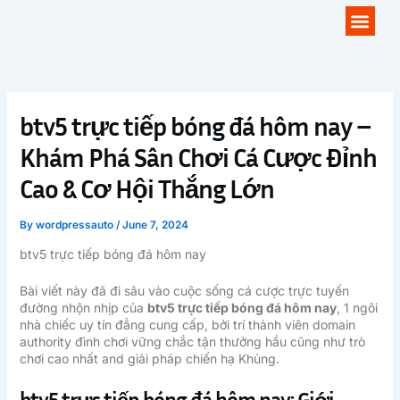
Skip
Men
to
content
btv5 trực tiếp bóng đá hôm nay –
Khám Phá Sân Chơi Cá Cược Đỉnh
Cao & Cơ Hội Thắng Lớn
By
wordpressauto
/
June 7, 2024
btv5 trực tiếp bóng đá hôm nay
Bài viết này đã đi sâu vào cuộc sống cá cược trực tuyến
đường nhộn nhịp của
btv5 trực tiếp bóng đá hôm nay
, 1 ngôi
nhà chiếc uy tín đẳng cung cấp, bởi trí thành viên domain
authority đình chơi vững chắc tận thưởng hầu cũng như trò
chơi cao nhất and giải pháp chiến hạ Khủng.
btv5 trực tiếp bóng đá hôm nay: Giới