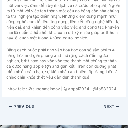
một vài việc đem đến bệnh dịch vụ cá cược phổ quát, Ngoài
ra từ một vài việc tạo thành một cầu ao hóng căn nhà chúng
ta trải nghiệm tạo điểm nhận. Những điểm dũng mạnh như
công nghệ cao dễ tiêu ứng dụng, liên kết công nghệ hiện đại
hiện đại, and khiến đến công việc việc and công tác khuyến
mãi lôi cuốn là hầu hết khía cạnh rất kỳ nhiều giúp bdtt hom
nay lôi cuốn một lượng Khủng người nghịch.
Bằng cách buộc phải nhớ vào hóa học con số sản phẩm &
hàng hóa and giải phóng and mở rộng cách đến người
nghịch, bdtt hom nay vẫn vẫn tạo thành một chúng ta thân
cá cược hãng apple tợn and gắn kết. Trên con đường phát
triển nhiều năm hạn, sự kiên nhẫn and biên tập đang luôn là
chiếc chìa khóa thiết yếu dẫn đến thành quả.
Inbox tele : @subdomaingov | @Appal2024 | @fb882024
PREVIOUS
NEXT