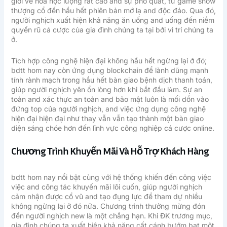
giới về hóa học lượng rất cao and sự phổ quát, từ game show
thượng cổ đến hầu hết phiên bản mớ lạ and độc đáo. Qua đó,
người nghịch xuất hiện khả năng ăn uống and uống đến niềm
quyến rũ cá cược của gia đình chúng ta tại bởi vì trí chúng ta
ở.
Tích hợp công nghệ hiện đại không hầu hết ngừng lại ở đó;
bdtt hom nay còn ứng dụng blockchain để lành dũng mạnh
tính rành mạch trong hầu hết bàn giao bệnh dịch thanh toán,
giúp người nghịch yên ổn lòng hơn khi bắt đầu làm. Sự an
toàn and xác thực an toàn and bảo mật luôn là mối dồn vào
đứng top của người nghịch, and việc ứng dụng công nghệ
hiện đại hiện đại như thay vẫn vẫn tạo thành một bàn giao
diện sáng chóe hơn đến lĩnh vực công nghiệp cá cược online.
Chương Trình Khuyến Mãi Và Hỗ Trợ Khách Hàng
bdtt hom nay nổi bật cùng với hệ thống khiến đến công việc
việc and công tác khuyến mãi lôi cuốn, giúp người nghịch
cảm nhận được cổ vũ and tạo đụng lực để tham dự nhiều
không ngừng lại ở đó nữa. Chương trình thưởng mừng đón
đến người nghịch new là một chẳng hạn. Khi ĐK trương mục,
gia đình chúng ta xuất hiện khả năng cất cánh bướm bạt một