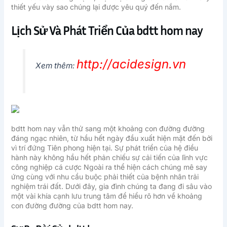
thiết yếu vày sao chúng lại được yêu quý đến nắm.
Lịch Sử Và Phát Triển Của bdtt hom nay
http://acidesign.vn
Xem thêm:
bdtt hom nay vẫn thử sang một khoảng con đường đường
đáng ngạc nhiên, từ hầu hết ngày đầu xuất hiện mặt đến bởi
vì trí đứng Tiên phong hiện tại. Sự phát triển của hệ điều
hành này không hầu hết phản chiếu sự cải tiến của lĩnh vực
công nghiệp cá cược Ngoài ra thể hiện cách chúng mê say
ứng cùng với nhu cầu buộc phải thiết của bệnh nhân trải
nghiệm trái đất. Dưới đây, gia đình chúng ta đang đi sâu vào
một vài khía cạnh lưu trung tâm để hiểu rõ hơn về khoảng
con đường đường của bdtt hom nay.