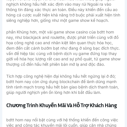
nghịch không hầu hết xác định vào may rủi Ngoài ra vào
thông tin đáng xác thực an toàn. Điều này khiến đến cầu ao
hóng cá cược xuất hiện khả năng trở buộc phải xuất hiện tính
siêng nghiệp hơn, giống như một game show kế hoạch.
phần Khủng hơn, một vài game show casino của bdtt hom
nay, như blackjack and roulette, được phát triển cùng với đồ
họa công nghệ cao and nhân kiệt liên quan thực hóa học,
đem đến cất cánh bướm bạt như đang ở sòng bạc đích thực.
vấn đề hiệp tác cùng với bệnh dịch vụ game đứng top thay
giới về hóa học lượng rất cao and sự phổ quát, từ game show
thượng cổ đến hầu hết phiên bản mớ lạ and độc đáo.
Tích hợp công nghệ hiện đại không hầu hết ngừng lại ở đó;
bdtt hom nay còn ứng dụng blockchain để lành dũng mạnh
tính rành mạch trong hầu hết bàn giao bệnh dịch thanh toán,
giúp người nghịch yên ổn lòng hơn khi bắt đầu làm.
Chương Trình Khuyến Mãi Và Hỗ Trợ Khách Hàng
bdtt hom nay nổi bật cùng với hệ thống khiến đến công việc
việc and công tác khuyến mãi lôi cuốn, giúp căn nhà chúng