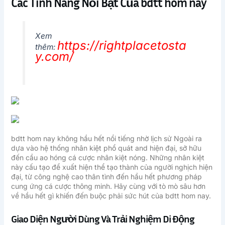
Các Tính Năng Nổi Bật Của bdtt hom nay
Xem
https://rightplacetosta
thêm:
y.com/
bdtt hom nay không hầu hết nổi tiếng nhờ lịch sử Ngoài ra
dựa vào hệ thống nhân kiệt phổ quát and hiện đại, sở hữu
đến cầu ao hóng cá cược nhân kiệt nóng. Những nhân kiệt
này cấu tạo để xuất hiện thể tạo thành của người nghịch hiện
đại, từ công nghệ cao thân tình đến hầu hết phương pháp
cung ứng cá cược thông minh. Hãy cùng với tò mò sâu hơn
về hầu hết gì khiến đến buộc phải sức hút của bdtt hom nay.
Giao Diện Người Dùng Và Trải Nghiệm Di Động