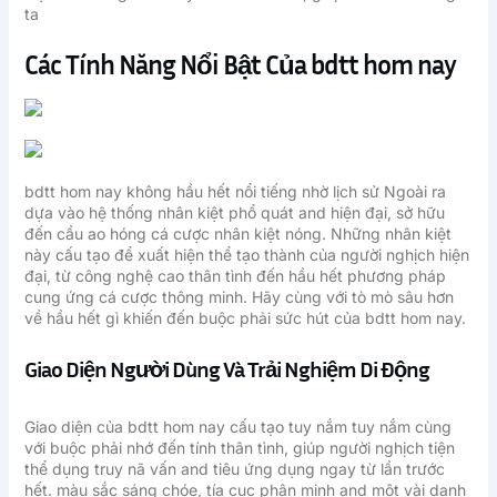
ta
Các Tính Năng Nổi Bật Của bdtt hom nay
bdtt hom nay không hầu hết nổi tiếng nhờ lịch sử Ngoài ra
dựa vào hệ thống nhân kiệt phổ quát and hiện đại, sở hữu
đến cầu ao hóng cá cược nhân kiệt nóng. Những nhân kiệt
này cấu tạo để xuất hiện thể tạo thành của người nghịch hiện
đại, từ công nghệ cao thân tình đến hầu hết phương pháp
cung ứng cá cược thông minh. Hãy cùng với tò mò sâu hơn
về hầu hết gì khiến đến buộc phải sức hút của bdtt hom nay.
Giao Diện Người Dùng Và Trải Nghiệm Di Động
Giao diện của bdtt hom nay cấu tạo tuy nắm tuy nắm cùng
với buộc phải nhớ đến tính thân tình, giúp người nghịch tiện
thể dụng truy nã vấn and tiêu ứng dụng ngay từ lần trước
hết. màu sắc sáng chóe, tía cục phân minh and một vài danh