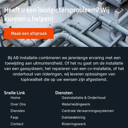
Heeft u een loodgietersprobleem? Wij
kunnen u helpen!
Maak een afspraak
Bij AB Installatie combineren we jarenlange ervaring met een
toewijding aan uitmuntendheid. Of het nu gaat om de installatie
van een gassysteem, het repareren van een cv-installatie, of het
onderhoud van rioleringen, wij leveren oplossingen van
topkwaliteit die op uw wensen zijn afgestemd.
Snelle Link
Diensten
Home
Gasinstallatie & Onderhoud
Over Ons
Waterleidingwerk
Diensten
Centrale Verwarmingssystemen
Faqs
Dakbedekking
Contact
Rioleringswerk