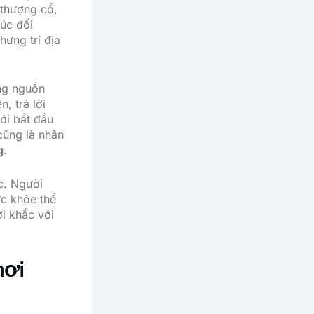
 thượng cổ,
lúc đối
hưng trí địa
ùng nguồn
, trả lời
 bắt đầu
cũng là nhân
g
.
ếc. Người
ức khỏe thể
i khắc với
hơi