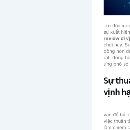
Trò đùa xóc
sự xuất hiệ
review đi v
chơi này. Sự
đông hòn đả
rất, đông h
ứng phó sở 
Sự thuậ
vịnh hạ
vấn đề bắt 
việc thuận t
làm chiếm c