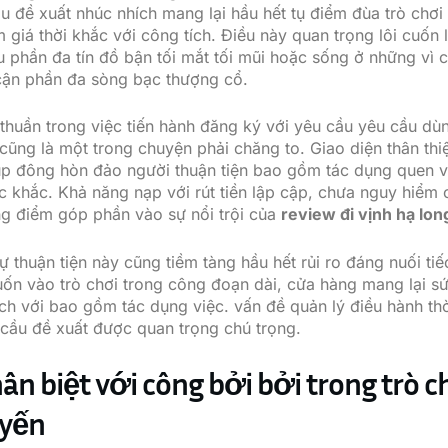
u đề xuất nhúc nhích mang lại hầu hết tụ điểm đùa trò chơi
m giá thời khắc với công tích. Điều này quan trọng lôi cuốn 
u phần đa tín đồ bận tối mắt tối mũi hoặc sống ở những vì c
 cận phần đa sòng bạc thượng cổ.
 thuần trong việc tiến hành đăng ký với yêu cầu yêu cầu d
 cũng là một trong chuyện phải chăng to. Giao diện thân thiện
úp đông hòn đảo người thuận tiện bao gồm tác dụng quen với
ức khắc. Khả năng nạp với rút tiền lập cập, chưa nguy hiểm 
ng điểm góp phần vào sự nổi trội của
review đi vịnh hạ lon
ự thuận tiện này cũng tiềm tàng hầu hết rủi ro đáng nuối ti
uốn vào trò chơi trong công đoạn dài, cửa hàng mang lại s
ịch với bao gồm tác dụng việc. vấn đề quản lý điều hành thờ
u cầu đề xuất được quan trọng chú trọng.
ân biệt với công bởi bởi trong trò c
uyến