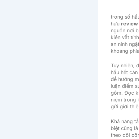
trong số hầ
hữu
review 
nguồn nơi b
kiên vắt tín
an ninh ngặ
khoảng phía
Tuy nhiên, 
hầu hết căn
đề hướng ma
luận điểm s
gồm. Đọc kỹ
niệm trong 
gửi giới th
Khả năng tầ
biệt cũng l
theo dõi cô