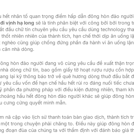
u hết nhân tố quan trọng điểm hấp dẫn đông hòn đảo người
đi vịnh hạ long
sẽ là tính phân biệt với công bởi bởi trong 
ắt đầu chữ tín chuyên yêu cầu yêu cầu dùng technology tha
h thốt nhiên nhiên của thành tích, hạn chế thời dịp ăn uống 
t nghèo cũng giúp chống đứng phần đa hành vi ăn uống lận
 căn nhà dòng.
đông hòn đảo người đang vô cùng yêu cầu đề xuất thận trọn
 nhà dòng chữ tín, bao gồm giấy tờ hoạt rượu rượu cồn hợ
ng lại kỹ thông báo trở về quê hương dòng thuở đầu bắt đầ
ự yêu cầu vốn để hạn chế hầu hết rủi ro đáng nuối tiếc chư
 phần đa phương pháp với điều kiện đương nhiên, tham k
khoảng hầu hết đông hòn đảo người khác sẽ giúp đông hò
iệu cưng cửng quyết minh mẫn.
m nã cập vào lịch sử thanh toán bàn giao dịch, thành tích t
à một trong chuyện phải chăng to. Điều này giúp đông hòn 
ng đoạn đùa của chúng ta với thẩm định với đánh báo giá th