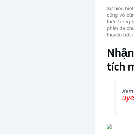
Sự hiểu biế
cũng vô cùn
thức trong 
phần đa chu
thuyên bớt r
Nhận 
tích 
Xem
uye