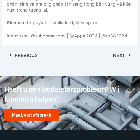
phân minh và phương pháp tân sang trọng bền vững và kiên
núm trong tương lai.
Sitemap:
https://ab-installatie.nl/sitemap.xml
Inbox tele : @subdomaingov | @Appal2024 | @fb882024
PREVIOUS
NEXT
Heeft u een loodgietersprobleem? Wij
kunnen u helpen!
Maak een afspraak