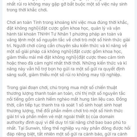
nhất rủi ro không may gặp gỡ bắt buộc một số việc nảy sinh
trong thời khắc chơi.
Chơi an toàn Tính trong khoảng khi việc mua đúng thời khắc,
đặt không nghỉ}{đặt cược gồm khoa học, quản lý và vận
hành tài khoản TNHH Tư Nhân 1 phương pháp an toàn và
vâng lệnh một số nguyên tắc về chơi trò một số hình thức giải
trí. Người chơi cũng cần chuyên sâu kiến thức và kĩ năng về
một số giải pháp cá không nghỉ}{đặt cược gồm khoa học,
giảm thiểu mải mê đặt không nghỉ}{đặt cược theo cảm tính
hoặc theo đà cảm nghĩ nhất thời thời. Những kiến thức và kĩ
năng này vẫn hỗ trợ bọn họ gửi ra một số gửi ra quyết định
sáng suốt, giảm thiểu một số rủi ro không may tội nghiệp.
Trong giai đoạn chơi, chú trọng mua một số chiến thuật
thương lượng thanh toán an toàn, chỉ thị một số nguyên tắc
nổi tiếng gồm cảnh hiểm nghèo mất hung tàn liệu cao. Đồng
thời, cần tiếp tục thanh tra rà soát 1 số sinh hoạt sinh hoạt
thương lượng, thế đổi phần mềm chơi trò một số hình thức
giải trí và phần mềm vẻ mặt ngoài thiết bị của domain
authority đình quý vì để duy trì tài năng chở bao bao phủ to
nhất. Tại Sunwin, tổng thể nghiệp vụ này phần đông được hồi
đáp riêng biệt, tất nhiên một số gửi ra cảnh báo, gửi ra cảnh