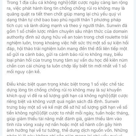
Trong 1 địa cầu cá không nghỉ}{đặt cược ngày càng lan rộng
ra, việc phát hành lòng tin chống chống rủi ro không may là
quăng quật ra tiết then chốt giúp mang lại chủ yếu quý vì
dạng thân tự chở bao bao phủ người thân 1 phương pháp
tích cực và lành dũng mạnh và theo ý người thân. Sunwin đã
gồm 1 số chiến lược nhằm chuyên sâu nhận thức của domain
authority đình sử dụng hữu về an toàn trong chơi roulette trải
nghiệm luôn, trong khoảng việc hết sức thị một số sự kiện hồi
đáp, hội thảo trải nghiệm luôn mang đến thế đổi liên tiếp một
số gửi ra cảnh báo, gửi ra cảnh báo rủi ro không may, biểu
loại phản hồi của trung trung tâm sự vấn du học để kiên núm
chắn con cái chúng ta luôn chớp lấy biết tin mới nhất về 1 số
mối nguy cận kề.
Điều khác biệt quan trọng khác biệt trong 1 số việc chế tác
dựng lòng tin chống chống rủi ro không may là sự khuyến
khích quý vì đề ra số lượng giới hạn cá không nghỉ}{đặt cược
riêng biệt và không vượt quá ngân sách đã định. Sunwin
trưng bày một số vẻ kế mặt để sở hữ số lượng giới hạn về số
tiền không nghỉ}{đặt cược to nhất mỗi ngày, tuần hoặc tháng,
giúp giảm thiểu tài năng mất đánh giá, giảm thiểu lâm vào
tình rứa vòng xoáy nợ nần hoặc một số hành cồn gây hình
ảnh hưởng hại về tư tưởng, thể dung dịch nguồn vốn. Những
pháp lý lẽ này không chỉ cần giúp mang lại chủ yếu quý vì