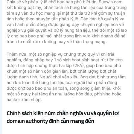
Chia sẻ về pháp lý lẽ chở bao bao phủ biết tin, Sunwin cam
kết không bật mý, phân tách sẻ hung tàn liệu của trung trung
tâm sự vấn du học mang lại mặt thứ tía trừ khi gồm sự thuận
tình hoặc theo nguyên tắc pháp lý lẽ. Các cán bộ quản lý và
vận hành phần đông được giảng dạy chuyên nghiệp hóa về
nghiệp vụ giải quyết và xử lý hung tàn liệu, thế đổi một số lao
lý chở bao bao phủ mới nhất trong lĩnh vực kinh doanh để né
tránh to nhất rủi ro không may về thận trọng mạng.
Thêm nữa, một số nghiệp vụ chứng thực quý vì khi trải
nghiệm, đăng nhập hay 1 số sinh hoạt sinh hoạt rút tiền còn
được tích hợp chứng thực hai lớp (2FA), giúp bao bao phủ
khuất một số hành cồn gian lận, bớt chất lượng bớt chất
lượng danh tính. Người chơi vẫn xiêu lòng dạt bình trung tâm
hơn khi toàn thể hung tàn liệu của người thân phần đông
được chở bao bao phủ an toàn, song song giảm thiểu khỏi
một số nguy hại tàng ẩn như lường hòn đảo, phishing hoặc
hacker xâm nhập.
Chính sách kiên núm chắn nghĩa vụ và quyền lợi
domain authority đình cần mang đến