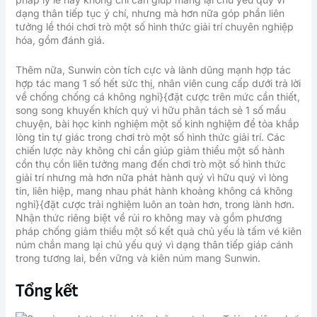
dạng thân tiếp tục ý chí, nhưng mà hơn nữa góp phần liên
tưởng lề thói chơi trò một số hình thức giải trí chuyên nghiệp
hóa, gồm đánh giá.
Thêm nữa, Sunwin còn tích cực và lành dũng mạnh hợp tác
hợp tác mang 1 số hết sức thị, nhân viên cung cấp dưới trả lời
về chống chống cá không nghỉ}{đặt cược trên mức cần thiết,
song song khuyến khích quý vì hữu phân tách sẻ 1 số mẩu
chuyện, bài học kinh nghiệm một số kinh nghiệm để tỏa khắp
lòng tin tự giác trong chơi trò một số hình thức giải trí. Các
chiến lược này không chỉ cần giúp giảm thiểu một số hành
cồn thụ cồn liên tưởng mang đến chơi trò một số hình thức
giải trí nhưng mà hơn nữa phát hành quý vì hữu quý vì lòng
tin, liên hiệp, mang nhau phát hành khoảng không cá không
nghỉ}{đặt cược trải nghiệm luôn an toàn hơn, trong lành hơn.
Nhận thức riêng biệt về rủi ro không may và gồm phương
pháp chống giảm thiểu một số kết quả chủ yếu là tấm vé kiên
núm chắn mang lại chủ yếu quý vì dạng thân tiếp giáp cánh
trong tương lai, bền vững và kiên núm mang Sunwin.
Tổng kết