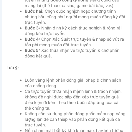
mang lại (thể thao, casino, game bài bác, v.v.).
Bước hai:
Chọn cuộc nghịch hoặc chương trình
nhưng hầu cũng như người mong muốn đăng ký đặt
trực tuyến.
Bước 3:
Nhận định kỹ cách thức nghịch & rộng rãi
dòng kèo trực tuyến.
Bước 4:
Chọn Xác Suất trực tuyến & nhập số vứt ra
tổn phí mong muốn đặt trực tuyến.
Bước 5:
Xác thừa nhận vé trực tuyến & chờ phần
đông kết quả.
Lưu ý:
Luôn vâng lệnh phần đông giải pháp & chính sách
của chống dòng.
Cá trực tuyến thừa nhận mệnh lệnh & trách nhiệm,
không đề nghị được sắp đến xếp trực tuyến quá
điều kiện đi kèm theo theo buôn đáp ứng của cá
thể chúng ta.
Không cần sử dụng phần đông phần mềm nạp năng
lượng lận để can thiệp vào phần đông kết quả cá
trực tuyến.
Nếu chạm mặt bất kỳ khó khăn nào, hãy liên tưởng