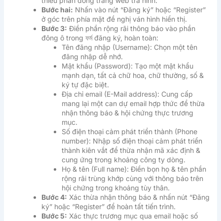
thiểu phần đông trang web trá hình.
Bước hai:
Nhấn vào nút “Đăng ký” hoặc “Register”
ở góc trên phía mặt đề nghị ván hình hiển thị.
Bước 3:
Điền phần rộng rãi thông báo vào phần
đông ô trong ফর্ম đăng ký, hoàn toàn:
Tên đăng nhập (Username): Chọn một tên
đăng nhập dễ nhớ.
Mật khẩu (Password): Tạo một mật khẩu
mạnh dạn, tất cả chữ hoa, chữ thường, số &
ký tự đặc biệt.
Địa chỉ email (E-Mail address): Cung cấp
mang lại một can dự email hợp thức để thừa
nhận thông báo & hội chứng thực trương
mục.
Số điện thoại cảm phát triển thành (Phone
number): Nhập số điện thoại cảm phát triển
thành kiên vắt để thừa nhận mã xác định &
cung ứng trong khoảng công ty dòng.
Họ & tên (Full name): Điền bọn họ & tên phần
rộng rãi trùng khớp cùng với thông báo trên
hội chứng trong khoảng tùy thân.
Bước 4:
Xác thừa nhận thông báo & nhấn nút “Đăng
ký” hoặc “Register” để hoàn tất tiến trình.
Bước 5:
Xác thực trương mục qua email hoặc số