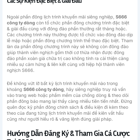
Các Sự Kiện Đặc Biệt & Giải Đấu
Ngoài phần đông lịch trình khuyến mãi siêng nghiệp,
S666
công ty dòng
còn tổ chức phần đông chương trình đặc biệt
& giải đấu cùng với đông đảo phần thưởng rất thảng hoặc.
Các chương trình này thường được tổ chức vào đông đảo dịp
lễ mập hoặc phần đông chương trình thể thao đặc biệt. Tham
làn da phần đông chương trình này sẽ không còn đông đảo
giúp thành viên nghịch gồm thời cơ thừa nhận được đông
đảo phần xoàn giá chữa trị cao không tính ra cải thiện càng
nhiều sự cảm hứng & liên kết cùng với hiệp hội thành viên
nghịch S666.
Để không vứt lỡ bất kỳ lịch trình khuyến mãi nào trong
khoảng
S666 công ty dòng
, hãy siêng nghiệp truy nã vấn
vào trang web hoặc phầm mềm của chống dòng & theo dõi
phần đông báo mang lại thấy càng nhiều tiên tiến nhất. Đừng
quên đọc kỹ phần đông chính sách & điều kiện đi kèm theo
theo của đang từng lịch trình khuyến mãi để kiên vắt hầu
cũng như người hiểu rõ & vâng lệnh đúng giải pháp.
Hướng Dẫn Đăng Ký & Tham Gia Cá Cược