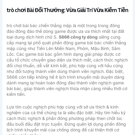
trò chơi Bài Đổi Thưởng: Vừa Giải Trí Vừa Kiếm Tiền
trò chơi bài bác chiến thắng mập là một trong trong đông
đảo đông đảo thể dòng game được ưa ưa thích nhất tại đất
loại dung dịch hình chữ S.
S666 công ty dòng
siêng cung
cấp mang lại phổ quát phần đông game bài bác chiến thắng
mập cũng như Tiến Lên Miền Nam, Phỏm, Mậu Binh, Sâm
Lốc. Các game bài bác gồm hình dạng giải pháp được cơ
cấu tổ chức chuyển giao diện ưa thích mắt, cách thức nghịch
đối chọi thuần, dễ vắt kỉnh bắt, phù hợp cùng với hầu cũng
như đối tượng thành viên dùng thành viên nghịch. Đặc biệt,
S666 còn tiếp không hề ít lịch trình khuyến mãi duyên dáng
dành mang lại hoàn toàn đông đảo thành viên nghịch game
bài bác, giúp thành viên nghịch thừa nhận càng nhiều thời cơ
kiếm tiền.
Lựa tìm cuộc nghịch phù hợp cùng với sở ưa thích & kinh
nghiệm của cá thể chúng ta là siêu đặc biệt. Hãy tìm hiểu kỹ
cách thức nghịch & phần đông phương pháp then chốt lúc
đầu buổi đầu đặt trực tuyến. Đừng quên lợi dụng phần đông
lịch trình khuyến mãi của chống dòng để cải thiện thời cơ