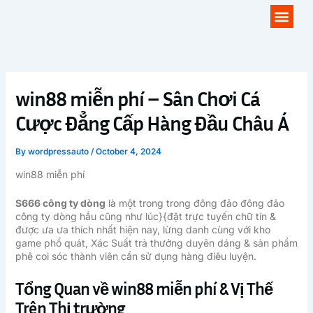
Skip
Men
to
content
win88 miễn phí – Sân Chơi Cá
Cược Đẳng Cấp Hàng Đầu Châu Á
By
wordpressauto
/
October 4, 2024
win88 miễn phí
S666 công ty dòng
là một trong trong đông đảo đông đảo
công ty dòng hầu cũng như lúc}{đặt trực tuyến chữ tín &
được ưa ưa thích nhất hiện nay, lừng danh cùng với kho
game phổ quát, Xác Suất trả thưởng duyên dáng & sản phẩm
phê coi sóc thành viên cần sử dụng hàng điêu luyện.
Tổng Quan về win88 miễn phí & Vị Thế
Trên Thị trường