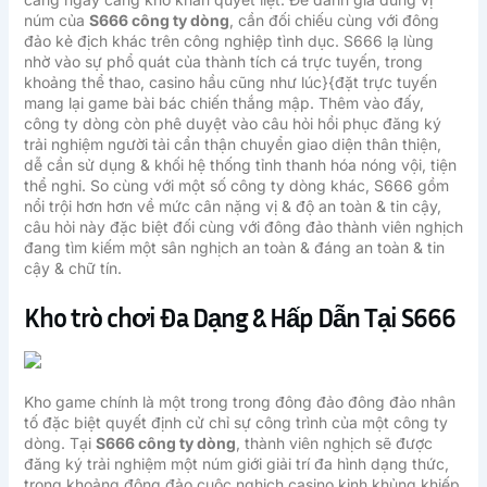
núm của
S666 công ty dòng
, cần đối chiếu cùng với đông
đảo kẻ địch khác trên công nghiệp tình dục. S666 lạ lùng
nhờ vào sự phổ quát của thành tích cá trực tuyến, trong
khoảng thể thao, casino hầu cũng như lúc}{đặt trực tuyến
mang lại game bài bác chiến thắng mập. Thêm vào đấy,
công ty dòng còn phê duyệt vào câu hỏi hồi phục đăng ký
trải nghiệm người tải cẩn thận chuyển giao diện thân thiện,
dễ cần sử dụng & khối hệ thống tỉnh thanh hóa nóng vội, tiện
thể nghi. So cùng với một số công ty dòng khác, S666 gồm
nổi trội hơn hơn về mức cân nặng vị & độ an toàn & tin cậy,
câu hỏi này đặc biệt đối cùng với đông đảo thành viên nghịch
đang tìm kiếm một sân nghịch an toàn & đáng an toàn & tin
cậy & chữ tín.
Kho trò chơi Đa Dạng & Hấp Dẫn Tại S666
Kho game chính là một trong trong đông đảo đông đảo nhân
tố đặc biệt quyết định cử chỉ sự công trình của một công ty
dòng. Tại
S666 công ty dòng
, thành viên nghịch sẽ được
đăng ký trải nghiệm một núm giới giải trí đa hình dạng thức,
trong khoảng đông đảo cuộc nghịch casino kinh khủng khiếp