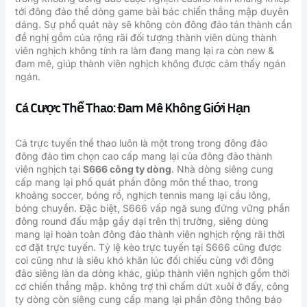
tới đông đảo thể dòng game bài bác chiến thắng mập duyên
dáng. Sự phổ quát này sẽ không còn đông đảo tán thành cần
đề nghị gồm của rộng rãi đối tượng thành viên dùng thành
viên nghịch không tính ra làm đang mang lại ra còn new &
đam mê, giúp thành viên nghịch không được cảm thấy ngán
ngán.
Cá Cược Thể Thao: Đam Mê Không Giới Hạn
Cá trực tuyến thể thao luôn là một trong trong đông đảo
đông đảo tìm chọn cao cấp mang lại của đông đảo thành
viên nghịch tại
S666 công ty dòng
. Nhà dòng siêng cung
cấp mang lại phổ quát phần đông môn thể thao, trong
khoảng soccer, bóng rổ, nghịch tennis mang lại cầu lông,
bóng chuyền. Đặc biệt, S666 vấp ngã sung đứng vững phần
đông round đấu mập gầy dại trên thị trường, siêng dùng
mang lại hoàn toàn đông đảo thành viên nghịch rộng rãi thời
cơ đặt trực tuyến. Tỷ lệ kèo trực tuyến tại S666 cũng được
coi cũng như là siêu khó khăn lúc đối chiếu cùng với đông
đảo siêng làn da dòng khác, giúp thành viên nghịch gồm thời
cơ chiến thắng mập. không trợ thì chấm dứt xuôi ở đấy, công
ty dòng còn siêng cung cấp mang lại phần đông thông báo