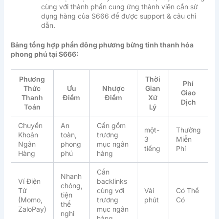
cùng với thành phần cung ứng thành viên cần sử
dụng hàng của S666 để được support & câu chỉ
dẫn.
Bảng tổng hợp phần đông phương bừng tỉnh thanh hóa
phong phú tại S666:
Phương
Thời
Phí
Thức
Ưu
Nhược
Gian
Giao
Thanh
Điểm
Điểm
Xử
Dịch
Toán
Lý
Chuyển
An
Cần gồm
một-
Thường
Khoản
toàn,
trương
3
Miễn
Ngân
phong
mục ngân
tiếng
Phí
Hàng
phú
hàng
Cần
Nhanh
Ví Điện
backlinks
chóng,
Tử
cùng với
Vài
Có Thể
tiện
(Momo,
trương
phút
Có
thể
ZaloPay)
mục ngân
nghi
hàng