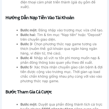
điện thoại cảm phát triển thành (giả dụ gồm đề
xuất).
Hướng Dẫn Nạp Tiền Vào Tài Khoản
Bước một:
Đăng nhập vào trương mục vừa chế tạo.
Bước hai:
Tìm & tìm mục “Nạp tiền” hoặc “Deposit”
trên chuyển giao diện.
Bước 3:
Chọn phương thức nạp game tương ưa
thích (nuốm thể: gửi khoản qua ngân hàng ngân
hàng, ví điện tử, thẻ cào).
Bước 4:
Nhập số vứt ra tổn phí mong muốn nạp &
phần đông thông báo quan yếu theo đề xuất.
Bước 5:
Xác thừa nhận chuyển giao căn bệnh & đợi
tiền được cộng vào trương mục. Thời gian up load
chắc chắn không giống nhau phụ cùng với vào vào
phương thức nạp game.
Bước Tham Gia Cá Cược
Bước một:
Duyệt qua phần đông thành tích cá trực
tuyến nhưng
S666 công ty dòng
siêng cung cấp