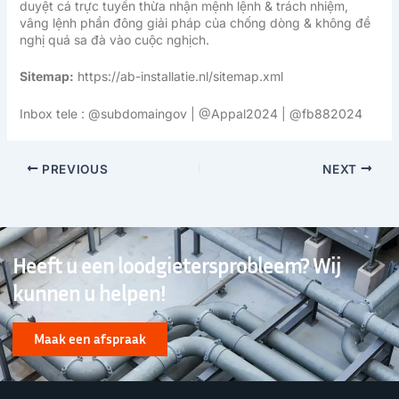
duyệt cá trực tuyến thừa nhận mệnh lệnh & trách nhiệm,
vâng lệnh phần đông giải pháp của chống dòng & không đề
nghị quá sa đà vào cuộc nghịch.
Sitemap:
https://ab-installatie.nl/sitemap.xml
Inbox tele : @subdomaingov | @Appal2024 | @fb882024
PREVIOUS
NEXT
Heeft u een loodgietersprobleem? Wij
kunnen u helpen!
Maak een afspraak