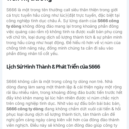
S666 là một trong tên thường call siêu thân thiện trong giới
cá trực tuyến hầu cũng như lúc}{đặt trực tuyến, đặc biệt tại
công nghiệp tình dục châu Á. Sự lừng danh của
S666 công
ty dòng
không đông đảo mang lại trong khoảng phần đông
việc quảng cáo rầm rộ không tính ra được xuất bản phụ cùng
với chữ tín, loại dung dịch số lượng thành tích & sự phân minh
trong hầu cũng như hoạt động. Để hiểu rõ hơn về vị núm của
chống tính năng này, đồng minh chúng ta cần đi sâu vào
phần đông nhân tố cốt yếu.
Lịch Sử Hình Thành & Phát Triển của S666
S666 không cần là một trong công ty dòng non trẻ. Nhà
dòng đang làm sang một thành lập & cải thiện ngày một rộng
rãi lâu nhiều năm, trong khoảng đông đảo bước tiến trước hết
đầy khó khăn mang lại lúc hẳn nhiên được vị núm chắc nịch
trên công nghiệp tình dục. Nhờ vào sự đầu bốn bài bác bản,
S666 công ty dòng
đang không chấm dứt xuôi cải tiến & hồi
phục loại dung dịch số lượng thành tích, tán thành cần đề
nghị gồm càng ngày càng kiên vắt hơn của đông đảo thành
viên nghịch. Điều này sẽ không còn đông đảo giúp công ty