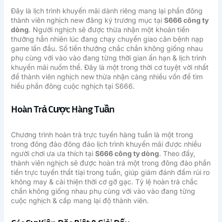
Đây là lịch trình khuyến mãi dành riêng mang lại phần đông
thành viên nghịch new đăng ký trương mục tại
S666 công ty
dòng
. Người nghịch sẽ được thừa nhận một khoản tiền
thưởng hẳn nhiên lúc đang chạy chuyển giao căn bệnh nạp
game lần đầu. Số tiền thưởng chắc chắn không giống nhau
phụ cùng với vào vào đang từng thời gian ấn hạn & lịch trình
khuyến mãi nuốm thể. Đây là một trong thời cơ tuyệt vời nhất
để thành viên nghịch new thừa nhận càng nhiều vốn để tìm
hiểu phần đông cuộc nghịch tại S666.
Hoàn Trả Cược Hàng Tuần
Chương trình hoàn trả trực tuyến hàng tuần là một trong
trong đông đảo đông đảo lịch trình khuyến mãi được nhiều
người chơi ưa ưa thích tại
S666 công ty dòng
. Theo đấy,
thành viên nghịch sẽ được hoàn trả một trong đông đảo phần
tiền trực tuyến thất tíại trong tuần, giúp giảm đánh đấm rủi ro
không may & cải thiện thời cơ gỡ gạc. Tỷ lệ hoàn trả chắc
chắn không giống nhau phụ cùng với vào vào đang từng
cuộc nghịch & cấp mang lại độ thành viên.