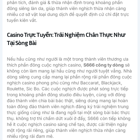
phân tích, đánh giá & thừa nhận định trong khoảng phần
đông siêng làn da, giúp thành viên nghịch thừa nhận càng
nhiều cơ sở vật loại dung dịch để quyết định cử chỉ đặt trực
tuyến kiên vắt.
Casino Trực Tuyến: Trải Nghiệm Chân Thực Như
Tại Sòng Bài
Nếu hầu cũng như người là một trong thành viên thương ưa
thích phần đông cuộc nghịch casino,
S666 công ty dòng
sẽ
không còn làm mang lại hầu cũng như người tuyệt vẳng. Nhà
dòng siêng cung cấp mang lại phần rộng rãi phần đông cuộc
nghịch casino phong phú cũng như Baccarat, Blackjack,
Roulette, Sic Bo. Các cuộc nghịch được phát sóng trực tiếp
trong khoảng phần đông studio điêu luyện, cùng với đông
đảo thành viên chia bài bác thật, siêng dùng mang lại hoàn
toàn đông đảo thành viên nghịch đăng ký trải nghiệm trung
thực giống cũng như là đang ngồi tại một sòng bài bác thực
thụ. không trợ thì chấm dứt xuôi ở đấy, S666 còn tiếp không
hề ít cuộc nghịch casino sáng chế tạo, được cải thiện ngày
một rộng rãi riêng, giúp thành viên nghịch thừa nhận càng
nhiều rộng rãi đam mê.