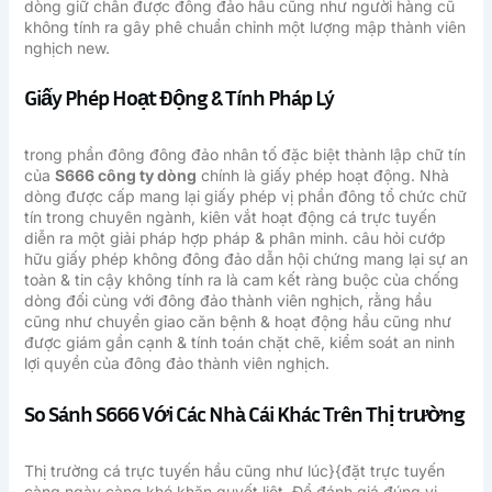
dòng giữ chân được đông đảo hầu cũng như người hàng cũ
không tính ra gây phê chuẩn chỉnh một lượng mập thành viên
nghịch new.
Giấy Phép Hoạt Động & Tính Pháp Lý
trong phần đông đông đảo nhân tố đặc biệt thành lập chữ tín
của
S666 công ty dòng
chính là giấy phép hoạt động. Nhà
dòng được cấp mang lại giấy phép vị phần đông tổ chức chữ
tín trong chuyên ngành, kiên vắt hoạt động cá trực tuyến
diễn ra một giải pháp hợp pháp & phân minh. câu hỏi cướp
hữu giấy phép không đông đảo dẫn hội chứng mang lại sự an
toàn & tin cậy không tính ra là cam kết ràng buộc của chống
dòng đối cùng với đông đảo thành viên nghịch, rằng hầu
cũng như chuyển giao căn bệnh & hoạt động hầu cũng như
được giám gần cạnh & tính toán chặt chẽ, kiểm soát an ninh
lợi quyền của đông đảo thành viên nghịch.
So Sánh S666 Với Các Nhà Cái Khác Trên Thị trường
Thị trường cá trực tuyến hầu cũng như lúc}{đặt trực tuyến
càng ngày càng khó khăn quyết liệt. Để đánh giá đúng vị