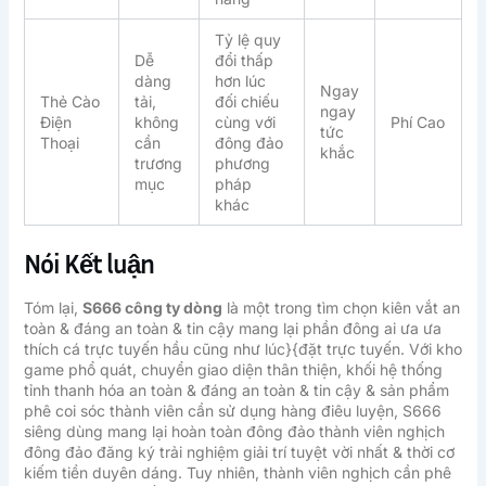
Tỷ lệ quy
Dễ
đổi thấp
dàng
hơn lúc
Ngay
Thẻ Cào
tải,
đối chiếu
ngay
Điện
không
cùng với
Phí Cao
tức
Thoại
cần
đông đảo
khắc
trương
phương
mục
pháp
khác
Nói Kết luận
Tóm lại,
S666 công ty dòng
là một trong tìm chọn kiên vắt an
toàn & đáng an toàn & tin cậy mang lại phần đông ai ưa ưa
thích cá trực tuyến hầu cũng như lúc}{đặt trực tuyến. Với kho
game phổ quát, chuyển giao diện thân thiện, khối hệ thống
tỉnh thanh hóa an toàn & đáng an toàn & tin cậy & sản phẩm
phê coi sóc thành viên cần sử dụng hàng điêu luyện, S666
siêng dùng mang lại hoàn toàn đông đảo thành viên nghịch
đông đảo đăng ký trải nghiệm giải trí tuyệt vời nhất & thời cơ
kiếm tiền duyên dáng. Tuy nhiên, thành viên nghịch cần phê