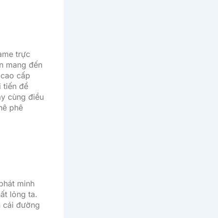
ame trực
ẩn mang đến
í cao cấp
 tiến để
ãy cùng điều
phê phê
 phát minh
ất lỏng ta.
n cái đường