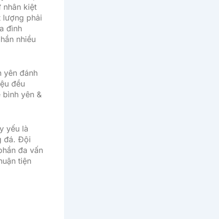
 nhân kiệt
t lượng phải
a đình
phần nhiều
h yên đánh
iệu đều
 bình yên &
y yếu là
g đá. Đội
 phần đa vấn
huận tiện