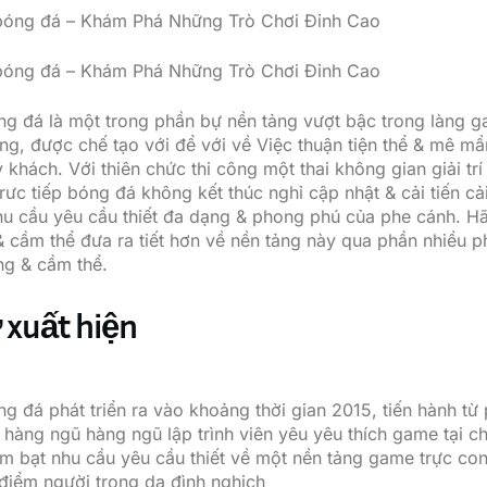
óng đá là một trong phần bự nền tảng vượt bậc trong làng g
ng, được chế tạo với để với về Việc thuận tiện thể & mê m
 khách. Với thiên chức thi công một thai không gian giải tr
ưc tiếp bóng đá không kết thúc nghỉ cập nhật & cải tiến cải
u cầu yêu cầu thiết đa dạng & phong phú của phe cánh. H
 & cầm thể đưa ra tiết hơn về nền tảng này qua phần nhiều 
ng & cầm thể.
 xuất hiện
ng đá phát triển ra vào khoảng thời gian 2015, tiến hành từ
 hàng ngũ hàng ngũ lập trình viên yêu yêu thích game tại ch
 bạt nhu cầu yêu cầu thiết về một nền tảng game trực co
a điểm người trong da đình nghịch