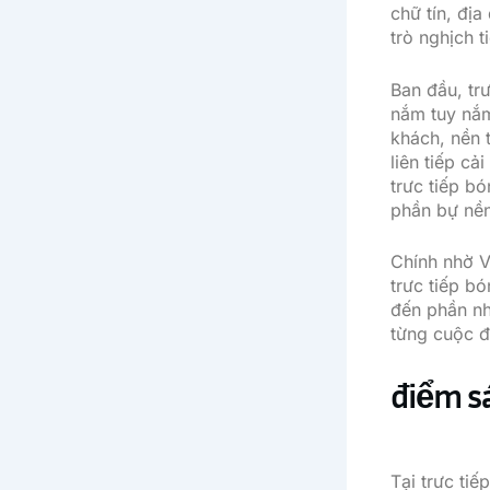
chữ tín, đị
trò nghịch t
Ban đầu, trư
nắm tuy nắm
khách, nền 
liên tiếp cả
trưc tiếp b
phần bự nền
Chính nhờ V
trưc tiếp b
đến phần nh
từng cuộc đ
điểm s
Tại trưc ti