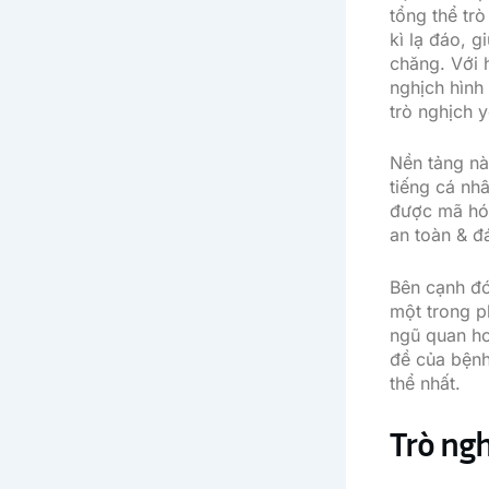
tổng thể tr
kì lạ đáo, 
chăng. Với 
nghịch hình
trò nghịch y
Nền tảng nà
tiếng cá nh
được mã hóa
an toàn & đá
Bên cạnh đó
một trong p
ngũ quan ho
đề của bệnh
thể nhất.
Trò ng