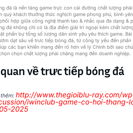
óng đá là nền tảng game trực con cái đường chất lượng phải
n quý khách thưởng thức nghịch game phong phú, bình yê
 phối hợp giữa công nghệ thanh tao & nhắc qua đa dạng & 
ng đá không chỉ có là địa điểm giải trí ngoại kém chất lượn
ặt phần bự tổng số lượng dân sinh yêu yêu thích game. Bài 
ớm dạt sâu về trưc tiếp bóng đá, từ công ty yếu đến phần
giúp các bạn khiến mang đến rõ hơn về lý Chính bởi sao ch
 chọn chọn chất lượng phải chăng mang đến doanh nghiệp.
quan về trưc tiếp bóng đá
http://www.thegioiblu-ray.com/wp
 thêm:
cussion/iwinclub-game-co-hoi-thang-l
-05-2025