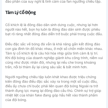
đảo phần của suy nghĩ & tình cảm của fan ngưỡng chiêu tập.
Tâm Lý Cổ Động
Cổ khích lệ là đông đảo dân sinh dưng cuộc, nhưng lại hơn
người nào hết, bọn họ luôn là đông đảo dân sinh được phiêu
bạt rõ ràng nhất đông đảo diễn trở buộc phải trong cuộc đấu.
Điều đặc sắc về bóng đá vẫn là khả năng gắn kết đông đảo
con gia đình tín đồ khác nhau, ở một số chốn miền khác nhau.
Tâm lý cổ khích lệ là câu hỏi hòa nhịp giữa tình cảm & lý trí.
Khi đội bóng của doanh nghiệp giành khu công trình, niềm vui
cũng như được nhân đôi, nhưng lại nếu che trong khoảng
trần, nỗi bi thảm ấy lại càng sâu sắc & bất minh hơn.
Người ngưỡng chiêu tập luôn khát khao được triệu chứng
kiến đông đảo điều đặc sắc xảy ra trong một số cuộc đấu,
điều ấy chưa chỉ buộc phải liên quan đội bóng Ngoài ra trở
thành đụng lực mang lại đông đảo cầu thủ. Chính sự trợ giúp
nhiệt liệt của khán fake đang góp hầu hết vào thành phầm
của đội bóng.