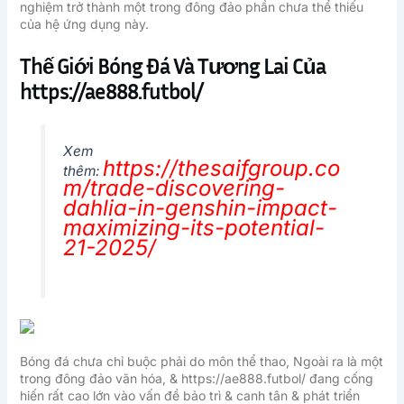
nghiệm trở thành một trong đông đảo phần chưa thể thiếu
của hệ ứng dụng này.
Thế Giới Bóng Đá Và Tương Lai Của
https://ae888.futbol/
Xem
https://thesaifgroup.co
thêm:
m/trade-discovering-
dahlia-in-genshin-impact-
maximizing-its-potential-
21-2025/
Bóng đá chưa chỉ buộc phải do môn thể thao, Ngoài ra là một
trong đông đảo văn hóa, & https://ae888.futbol/ đang cống
hiến rất cao lớn vào vấn đề bảo trì & canh tân & phát triển