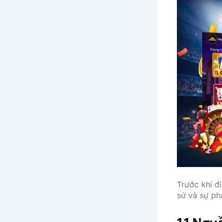
Trước khi đi
sử và sự phá