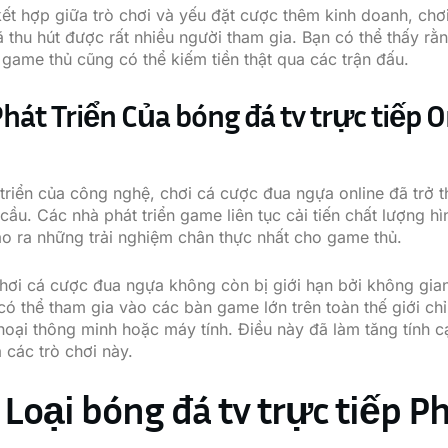
ết hợp giữa trò chơi và yếu đặt cược thêm kinh doanh, chơ
 thu hút được rất nhiều người tham gia. Bạn có thể thấy rằ
í, game thủ cũng có thể kiếm tiền thật qua các trận đấu.
Phát Triển Của bóng đá tv trực tiếp O
 triển của công nghệ, chơi cá cược đua ngựa online đã trở t
cầu. Các nhà phát triển game liên tục cải tiến chất lượng hì
ạo ra những trải nghiệm chân thực nhất cho game thủ.
hơi cá cược đua ngựa không còn bị giới hạn bởi không gian
có thể tham gia vào các bàn game lớn trên toàn thế giới chỉ
thoại thông minh hoặc máy tính. Điều này đã làm tăng tính c
 các trò chơi này.
c Loại bóng đá tv trực tiếp P