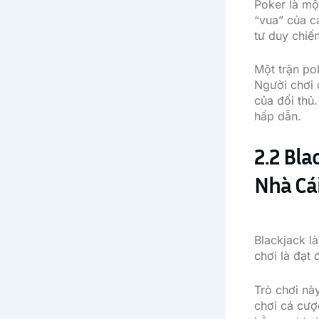
Poker là mộ
“vua” của c
tư duy chiến
Một trận po
Người chơi 
của đối thủ
hấp dẫn.
2.2 Bla
Nhà Cá
Blackjack là
chơi là đạt
Trò chơi nà
chơi cá cượ