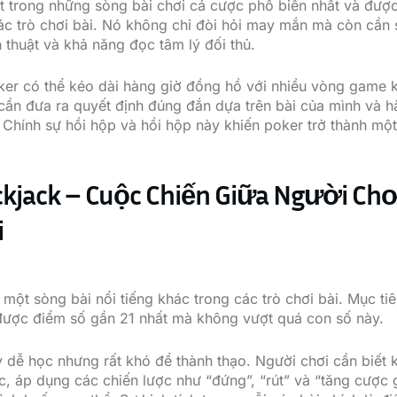
t trong những sòng bài chơi cá cược phổ biến nhất và đượ
ác trò chơi bài. Nó không chỉ đòi hỏi may mắn mà còn cần 
 thuật và khả năng đọc tâm lý đối thủ.
ker có thể kéo dài hàng giờ đồng hồ với nhiều vòng game 
cần đưa ra quyết định đúng đắn dựa trên bài của mình và 
. Chính sự hồi hộp và hồi hộp này khiến poker trở thành một
ckjack – Cuộc Chiến Giữa Người Chơ
i
 một sòng bài nổi tiếng khác trong các trò chơi bài. Mục tiê
 được điểm số gần 21 nhất mà không vượt quá con số này.
y dễ học nhưng rất khó để thành thạo. Người chơi cần biết 
c, áp dụng các chiến lược như “đứng”, “rút” và “tăng cược 