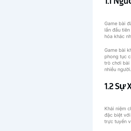
1.1 Ng
Game bài đã 
lần đầu tiê
hóa khác n
Game bài kh
phong tục c
trò chơi bà
nhiều người
1.2 Sự 
Khái niệm c
đặc biệt vớ
trực tuyến 