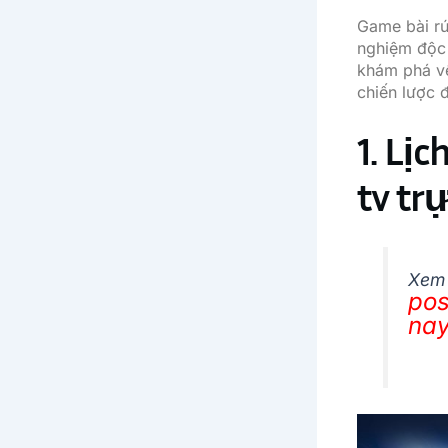
Game bài rút
nghiệm độc 
khám phá về
chiến lược 
1. Lị
tv tr
Xem
pos
na