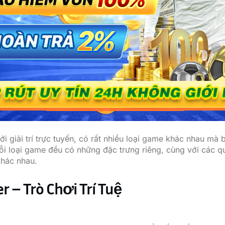
ới giải trí trực tuyến, có rất nhiều loại game khác nhau mà 
ỗi loại game đều có những đặc trưng riêng, cùng với các q
khác nhau.
er – Trò Chơi Trí Tuệ