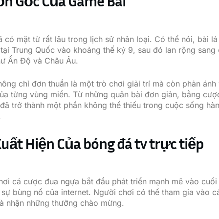
uồn Gốc Của Game Bài
có mặt từ rất lâu trong lịch sử nhân loại. Có thể nói, bài lá
n tại Trung Quốc vào khoảng thế kỷ 9, sau đó lan rộng sang
hư Ấn Độ và Châu Âu.
ông chỉ đơn thuần là một trò chơi giải trí mà còn phản ánh
ủa từng vùng miền. Từ những quân bài đơn giản, bằng cược
i đã trở thành một phần không thể thiếu trong cuộc sống hà
.
Xuất Hiện Của bóng đá tv trực tiếp
hơi cá cược đua ngựa bắt đầu phát triển mạnh mẽ vào cuối 
i sự bùng nổ của internet. Người chơi có thể tham gia vào c
và nhận những thưởng chào mừng.