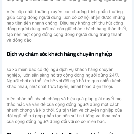
Việc cập nhật thường xuyên các chương trình phần thưởng
giúp cộng đồng người dùng luôn có cơ hội nhận được những
nạp tiền tiền nhanh chóng. Điều này không chỉ thu hút cộng
đồng người dùng mới mà còn giữ chân khách hàng thân thiết,
tạo nên một cộng đồng cộng đồng người dùng trung thành
và đông đảo.
Dịch vụ chăm sóc khách hàng chuyên nghiệp
so xo mien bac có đội ngũ dịch vụ khách hàng chuyên
nghiệp, luôn sẵn sàng hỗ trợ cộng đồng người dùng 24/7.
Người chơi có thể liên hệ với đội ngũ hỗ trợ qua nhiều kênh
khác nhau, như chat trực tuyến, email hoặc điện thoại.
Việc phản hồi nhanh chóng và hiệu quả giúp giải quyết mọi
thắc mắc và vấn đề của cộng đồng người dùng một cách
nhanh chóng và kịp thời. Sự tận tâm và chuyên nghiệp của
đội ngũ hỗ trợ góp phần tạo nên sự tin tưởng và thỏa mãn
của cộng đồng người dùng đối với so xo mien bac.