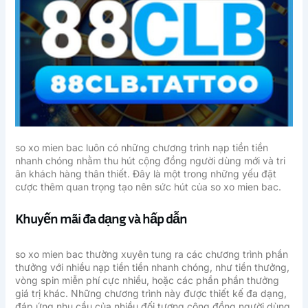
so xo mien bac luôn có những chương trình nạp tiền tiền
nhanh chóng nhằm thu hút cộng đồng người dùng mới và tri
ân khách hàng thân thiết. Đây là một trong những yếu đặt
cược thêm quan trọng tạo nên sức hút của so xo mien bac.
Khuyến mãi đa dạng và hấp dẫn
so xo mien bac thường xuyên tung ra các chương trình phần
thưởng với nhiều nạp tiền tiền nhanh chóng, như tiền thưởng,
vòng spin miễn phí cực nhiều, hoặc các phần phần thưởng
giá trị khác. Những chương trình này được thiết kế đa dạng,
đáp ứng nhu cầu của nhiều đối tượng cộng đồng người dùng.