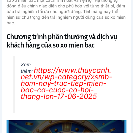
so xo mien bac một cách linh hoạt và tiện lợi. Hệ thống tự
động điều chỉnh giao diện cho phù hợp với từng thiết bị, đảm
bảo trải nghiệm tối ưu cho người dùng. Tính năng này thể
hiện sự chú trọng đến trải nghiệm người dùng của so xo mien
bac.
Chương trình phần thưởng và dịch vụ
khách hàng của so xo mien bac
Xem
https://www.thuycanh.
thêm:
net.vn/wp-category/xsmb-
hom-nay-truc-tiep-mien-
bac-ca-cuoc-co-hoi-
thang-lon-17-06-2025