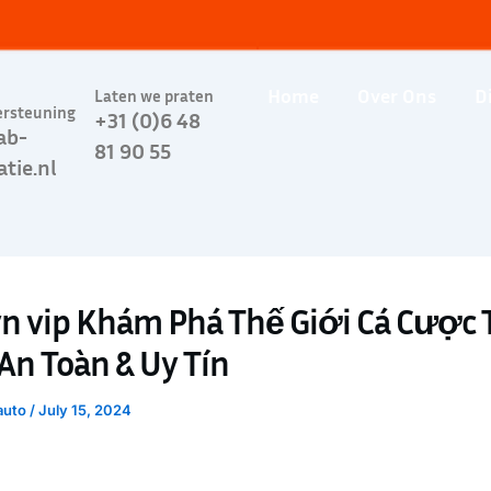
Home
Over Ons
D
Laten we praten
ersteuning
+31 (0)6 48
ab-
81 90 55
atie.nl
n vip Khám Phá Thế Giới Cá Cược 
An Toàn & Uy Tín
auto
/
July 15, 2024