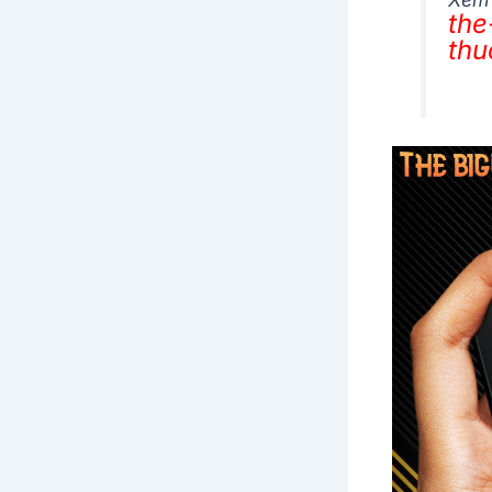
the
thu