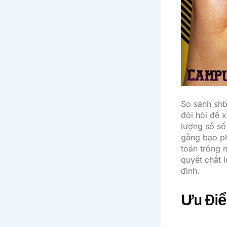
So sánh shb
đòi hỏi đề 
lượng số số
gắng bạo ph
toán trông 
quyết chắt 
đình.
Ưu Điể