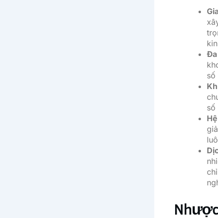
Gi
xâ
tr
ki
Đa
kho
số 
Kh
ch
số
Hệ
gi
luô
Dị
nh
chỉ
ng
Nhược 