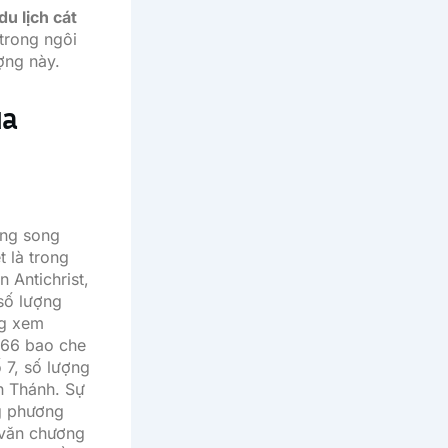
du lịch cát
trong ngôi
ợng này.
ủa
ờng song
 là trong
 Antichrist,
 số lượng
ng xem
 666 bao che
 7, số lượng
h Thánh. Sự
g phương
 văn chương