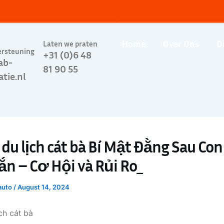
Home
Over Ons
D
Laten we praten
ersteuning
+31 (0)6 48
ab-
81 90 55
atie.nl
 du lịch cát bà Bí Mật Đằng Sau Con
n – Cơ Hội và Rủi Ro_
auto
/
August 14, 2024
ch cát bà