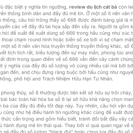
ủ đặc biệt ý nghĩa tín ngưỡng,
review du lịch cát bà
còn le
yền thống bình dân and đầy đủ mê tín. Ở một số ít nền văn 
n thống, câu hỏi trông thấy số 666 được đánh bảng giá là 
uyến cáo về đầy đủ tai họa sắp đến xẩy ra. Người ta gồm 
u hỏi đề xuất đề xuất dùng số 666 trong hầu cũng như xúc t
n thoại chạm round hình hoặc biển số xe bởi vì sợ chạm mặt
ở một số ít nền văn hóa truyền thống truyền thống khác, số
ết tích tích rất, biểu tượng đến sự may mắn, phong túc a
ất định trong quan điểm về số 666 vẫn đến vây cánh chúng
ệt ý nghĩa của đầy đủ số lượng vô cùng nhiều cái mã bởi bở
 gán đến, and chịu đựng ràng buộc bởi hầu cũng như nguyê
thống, phố hội and Trách Nhiệm Hữu Hạn Tư Nhân.
 phong thủy, số 6 thường được liên kết sở hữu sự trôi chảy,
. bài bác toán hài hòa ba số 6 lại sở hữu khả năng chọn mang
n ba của đầy đủ điều tốt đẹp này. Tuy nhiên, câu hỏi vận 
u cũng như hệ điều hành tín ngưỡng khác cũng đề xuất đượ
thức cẩn trọng and gồm hiểu biết, tránh đổi bắt đầu vây c
ủ hành đụng mê tín thái quá. Thay bởi vì quá quan ngại về 
nh né đầy đủ số lượng “black đủi” hoặc chọn lựa đầy đủ số