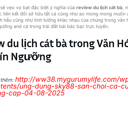
y sẽ vẹo vọ bạt đặc biệt ý nghĩa của
review du lịch cát bà
, 
 liên kết đối sở hữu tất cả cũng như ao mong mong muốn
ch hầu cũng như tinh tướng khác nhau của chúng trong văn 
gưỡng and cả trong trái đất bài bác bạc trực tuyến.
w du lịch cát bà trong Văn H
Tín Ngưỡng
http://ww38.mygurumylife.com/w
 thêm:
tents/ung-dung-sky88-san-choi-ca-c
ng-cap-04-08-2025