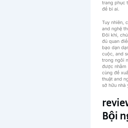
trang phục 
đề bi ai.
Tuy nhiên, 
and nghệ th
Đôi khi, ch
đủ quan điể
bạo dạn dạn
cuộc, and s
trong ngôi 
được nhằm m
cùng đề xuấ
thuật and n
sở hữu nhà 
revie
Bội n