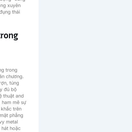
ờng xuyên
đụng thái
trong
ng trong
văn chương.
rợn, túng
ầy đủ bộ
ệ thuật and
nd ham mê sự
 khắc trên
t mặt phẳng
vy metal
c hát hoặc