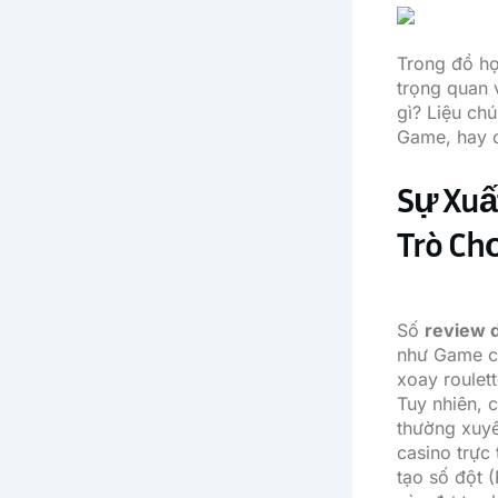
Trong đồ họ
trọng quan 
gì? Liệu ch
Game, hay c
Sự Xuất
Trò Ch
Số
review d
như Game ca
xoay roulet
Tuy nhiên, 
thường xuyê
casino trực
tạo số đột 