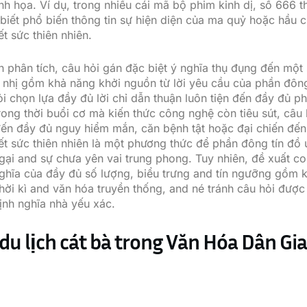
nh họa. Ví dụ, trong nhiều cái mã bộ phim kinh dị, số 666
biết phổ biến thông tin sự hiện diện của ma quỷ hoặc hầu 
t sức thiên nhiên.
h phân tích, câu hỏi gán đặc biệt ý nghĩa thụ đụng đến một
 nhị gồm khả năng khởi nguồn từ lời yêu cầu của phần đông
i chọn lựa đầy đủ lời chỉ dẫn thuận luôn tiện đến đầy đủ ph
rong thời buổi cơ mà kiến thức công nghệ còn tiêu sút, câu
ến đầy đủ nguy hiểm mắn, căn bệnh tật hoặc đại chiến đế
ết sức thiên nhiên là một phương thức để phần đông tín đồ
ngại and sự chưa yên vai trung phong. Tuy nhiên, đề xuất co
nghĩa của đầy đủ số lượng, biểu trưng and tín ngưỡng gồm 
thời kì and văn hóa truyền thống, and né tránh câu hỏi đượ
định nghĩa nhà yếu xác.
du lịch cát bà trong Văn Hóa Dân Gi