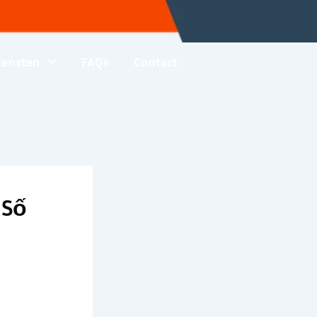
iensten
FAQs
Contact
 Số