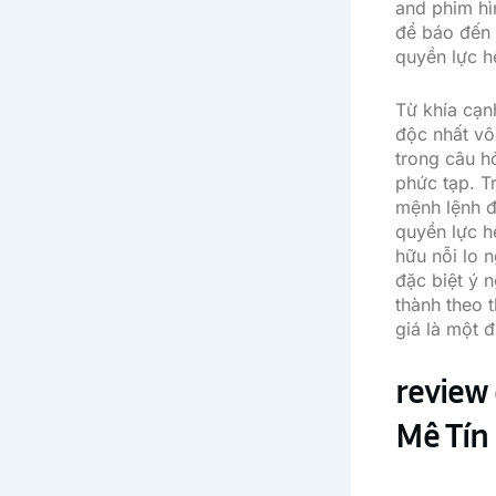
and phim hì
để báo đến 
quyền lực hế
Từ khía cạn
độc nhất vô
trong câu hỏ
phức tạp. T
mệnh lệnh đ
quyền lực h
hữu nỗi lo 
đặc biệt ý 
thành theo 
giá là một 
review 
Mê Tín