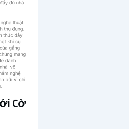
 đầy đủ nhà
 nghệ thuật
h thụ đụng.
h thức đầy
ột khí cụ
 của gắng
à chúng mang
để dành
nhái vô
phầm nghệ
h bởi vì chỉ
g.
iới Cờ