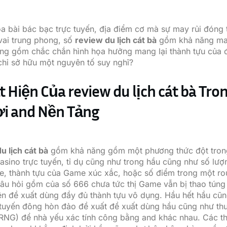
a bài bác bạc trực tuyến, địa điểm cơ mà sự may rủi đóng
vai trung phong, số
review du lịch cát bà
gồm khả năng man
úng gồm chắc chắn hình họa hưởng mang lại thành tựu của 
hỉ sở hữu một nguyên tố suy nghĩ?
 Hiện Của review du lịch cát bà Tro
ơi and Nền Tảng
u lịch cát bà
gồm khả năng gồm một phương thức đột tron
sino trực tuyến, tỉ dụ cũng như trong hầu cũng như số lượ
te, thành tựu của Game xúc xắc, hoặc số điểm trong một ro
câu hỏi gồm của số 666 chưa tức thị Game vẫn bị thao tún
n đề xuất dùng đầy đủ thành tựu vô dụng. Hầu hết hầu c
 tuyến đông hòn đảo đề xuất đề xuất dùng hầu cũng như thu
(RNG) để nhà yếu xác tính công bằng and khác nhau. Các th