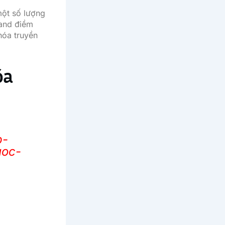
một số lượng
 and điềm
hóa truyền
óa
p-
uoc-