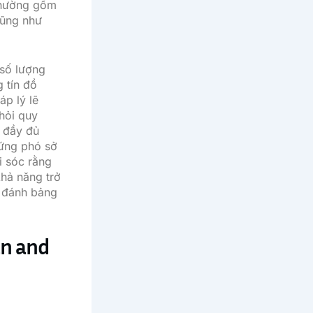
 thường gồm
cũng như
 số lượng
 tín đồ
áp lý lẽ
 hỏi quy
n đầy đủ
 ứng phó sở
i sóc rằng
khả năng trở
c đánh bảng
an and