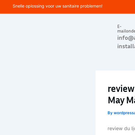
Skip
Snelle oplossing voor uw sanitaire problemen!
to
content
E-
mailond
info@
install
review
May Mắ
By
wordpress
review du lị