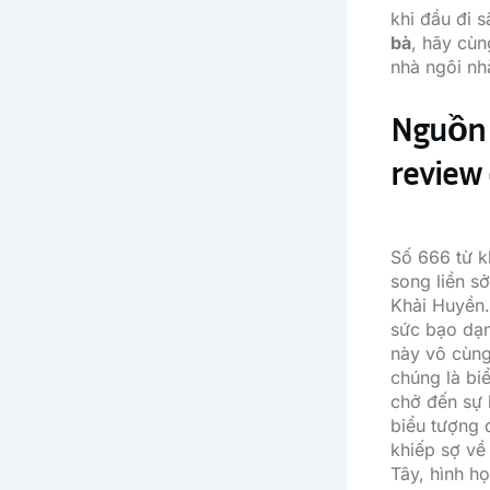
khi đầu đi 
bà
, hãy cù
nhà ngôi nh
Nguồn 
review 
Số 666 từ k
song liền s
Khải Huyền.
sức bạo dạn
này vô cùng
chúng là bi
chở đến sự 
biểu tượng 
khiếp sợ về
Tây, hình h