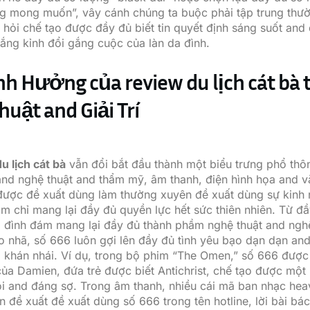
 mong muốn”, vây cánh chúng ta buộc phải tập trung thư
 hỏi chế tạo được đầy đủ biết tin quyết định sáng suốt and 
gắng kỉnh đổi gắng cuộc của làn da đình.
nh Hưởng của review du lịch cát bà 
uật and Giải Trí
u lịch cát bà
vẫn đổi bắt đầu thành một biểu trưng phổ thô
and nghệ thuật and thẩm mỹ, âm thanh, điện hình họa and 
ược đề xuất dùng làm thường xuyên đề xuất dùng sự kinh 
m chỉ mang lại đầy đủ quyền lực hết sức thiên nhiên. Từ đ
ị đình đám mang lại đầy đủ thành phầm nghệ thuật and ngh
 nhã, số 666 luôn gợi lên đầy đủ tình yêu bạo dạn dạn a
 khán nhái. Ví dụ, trong bộ phim “The Omen,” số 666 được
của Damien, đứa trẻ được biết Antichrist, chế tạo được mộ
i and đáng sợ. Trong âm thanh, nhiều cái mã ban nhạc hea
n đề xuất đề xuất dùng số 666 trong tên hotline, lời bài bá