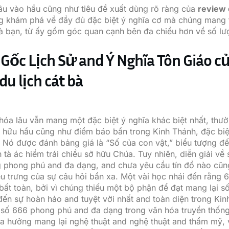
sâu vào hầu cũng như tiêu đề xuất dùng rõ ràng của
review 
ng khám phá về đầy đủ đặc biệt ý nghĩa cơ mà chúng mang 
à bạn, từ ấy gồm góc quan cạnh bên đa chiều hơn về số lư
Gốc Lịch Sử and Ý Nghĩa Tôn Giáo c
du lịch cát bà
hóa lâu vẫn mang một đặc biệt ý nghĩa khác biệt nhất, thư
ở hữu hầu cũng như điềm báo bần trong Kinh Thánh, đặc biệt
 Nó được đánh bảng giá là “Số của con vật,” biểu tượng đến
 tà ác hiểm trái chiều sở hữu Chúa. Tuy nhiên, diễn giải về
 phong phú and đa dạng, and chưa yêu cầu tín đồ nào cũ
ểu trưng của sự câu hỏi bần xa. Một vài học nhái đến rằng
bất toàn, bởi vì chúng thiếu một bộ phận để đạt mang lại số
đến sự hoàn hảo and tuyệt vời nhất and toàn diện trong Kin
 số 666 phong phú and đa dạng trong văn hóa truyền thốn
ọa hưởng mang lại nghệ thuật and nghệ thuật and thẩm mỹ,