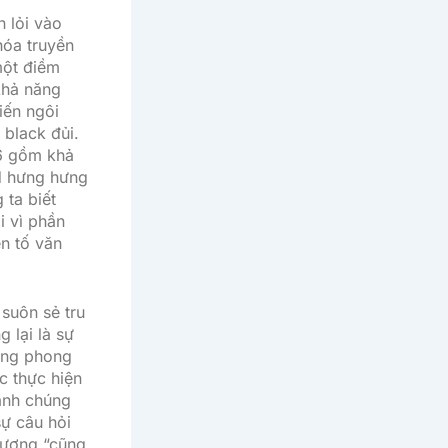
n lỏi vào
hóa truyền
một điềm
khả năng
iến ngôi
 black đủi.
 6 gồm khả
nd hưng hưng
 ta biết
i vì phần
n tố văn
 suôn sẻ tru
 lại là sự
dụng phong
c thực hiện
ánh chúng
sự câu hỏi
 lượng “cũng