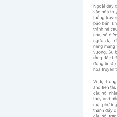
Ngoài đầy đ
văn hóa tru
thống truyề
báo bần, kh
tránh né câ
nhà, số điệ
ngược lại, 
năng mang v
vượng. Sự b
rằng đặc bi
đông tín đồ
hóa truyền 
Ví dụ, trong
and tiền tài
câu hỏi nhâ
thủy and hầ
một phương 
thành đầy đ
câu hỏi trá