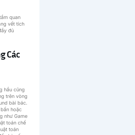
 tầm quan
g vết tích
đầy đủ
ng Các
g hầu cũng
ng trên vòng
und bài bác.
g bấn hoặc
ũng như Game
ật toán chế
uật toán