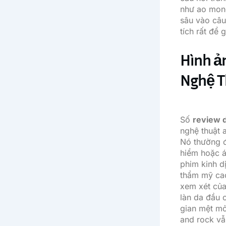
như ao mong
sâu vào câu
tích rất để 
Hình ả
Nghệ Th
Số
review d
nghệ thuật 
Nó thường đ
hiểm hoặc á
phim kinh d
thẩm mỹ cao
xem xét của
làn da đầu 
gian mệt mỏ
and rock vẫ