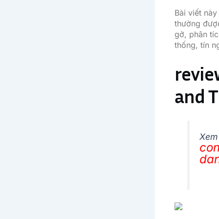
Bài viết nà
thường được
gở, phân tí
thống, tín n
revie
and 
Xem
con
da