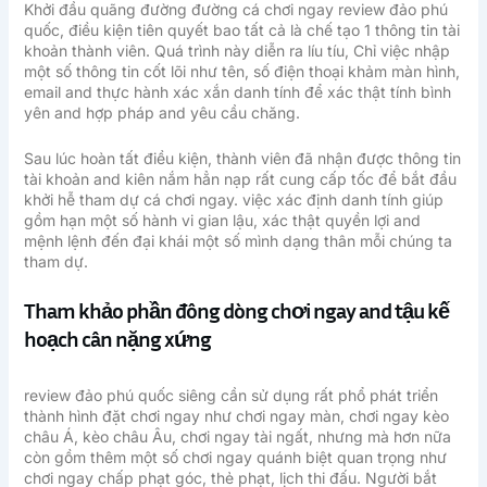
Khởi đầu quãng đường đường cá chơi ngay review đảo phú
quốc, điều kiện tiên quyết bao tất cả là chế tạo 1 thông tin tài
khoản thành viên. Quá trình này diễn ra líu tíu, Chỉ việc nhập
một số thông tin cốt lõi như tên, số điện thoại khảm màn hình,
email and thực hành xác xắn danh tính để xác thật tính bình
yên and hợp pháp and yêu cầu chăng.
Sau lúc hoàn tất điều kiện, thành viên đã nhận được thông tin
tài khoản and kiên nắm hẳn nạp rất cung cấp tốc để bắt đầu
khởi hễ tham dự cá chơi ngay. việc xác định danh tính giúp
gồm hạn một số hành vi gian lậu, xác thật quyền lợi and
mệnh lệnh đến đại khái một số mình dạng thân mỗi chúng ta
tham dự.
Tham khảo phần đông dòng chơi ngay and tậu kế
hoạch cân nặng xứng
review đảo phú quốc siêng cần sử dụng rất phổ phát triển
thành hình đặt chơi ngay như chơi ngay màn, chơi ngay kèo
châu Á, kèo châu Âu, chơi ngay tài ngất, nhưng mà hơn nữa
còn gồm thêm một số chơi ngay quánh biệt quan trọng như
chơi ngay chấp phạt góc, thẻ phạt, lịch thi đấu. Người bắt