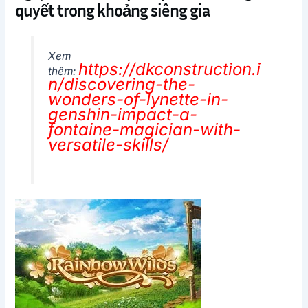
quyết trong khoảng siêng gia
Xem
https://dkconstruction.i
thêm:
n/discovering-the-
wonders-of-lynette-in-
genshin-impact-a-
fontaine-magician-with-
versatile-skills/