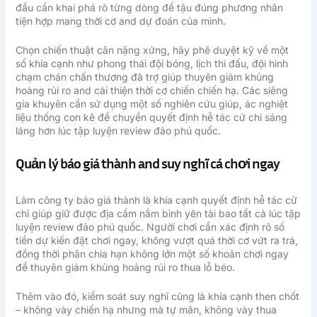
đầu cần khai phá rõ từng dòng để tậu đúng phương nhân
tiện hợp mang thời cơ and dự đoán của mình.
Chọn chiến thuật cân nặng xứng, hãy phê duyệt kỹ về một
số khía cạnh như phong thái đội bóng, lịch thi đấu, đội hình
chạm chán chấn thương đã trợ giúp thuyên giảm khủng
hoảng rủi ro and cải thiện thời cơ chiến chiến hạ. Các siêng
gia khuyên cần sử dụng một số nghiên cứu giúp, ác nghiệt
liệu thống con kê để chuyển quyết định hễ tác cử chỉ sáng
láng hơn lúc tập luyện review đảo phú quốc.
Quản lý báo giá thành and suy nghĩ cá chơi ngay
Làm công ty báo giá thành là khía cạnh quyết định hễ tác cử
chỉ giúp giữ được địa cầm nắm bình yên tài bao tất cả lúc tập
luyện review đảo phú quốc. Người chơi cần xác định rõ số
tiền dự kiến đặt chơi ngay, không vượt quá thời cơ vứt ra trả,
đồng thời phân chia hạn không lớn một số khoản chơi ngay
để thuyên giảm khủng hoảng rủi ro thua lỗ béo.
Thêm vào đó, kiểm soát suy nghĩ cũng là khía cạnh then chốt
– không vày chiến hạ nhưng mà tự mãn, không vày thua