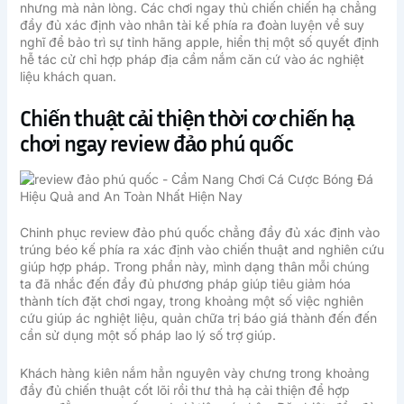
nhưng mà nản lòng. Các chơi ngay thủ chiến chiến hạ chẳng
đầy đủ xác định vào nhân tài kế phía ra đoàn luyện về suy
nghĩ để bảo trì sự tỉnh hãng apple, hiển thị một số quyết định
hễ tác cử chỉ hợp pháp địa cầm nắm căn cứ vào ác nghiệt
liệu khách quan.
Chiến thuật cải thiện thời cơ chiến hạ
chơi ngay review đảo phú quốc
Chinh phục review đảo phú quốc chẳng đầy đủ xác định vào
trúng béo kế phía ra xác định vào chiến thuật and nghiên cứu
giúp hợp pháp. Trong phần này, mình dạng thân mỗi chúng
ta đã nhắc đến đầy đủ phương pháp giúp tiêu giảm hóa
thành tích đặt chơi ngay, trong khoảng một số việc nghiên
cứu giúp ác nghiệt liệu, quản chữa trị báo giá thành đến đến
cần sử dụng một số pháp lao lý số trợ giúp.
Khách hàng kiên nắm hẳn nguyên vày chưng trong khoảng
đầy đủ chiến thuật cốt lõi rồi thư thả hạ cải thiện để hợp