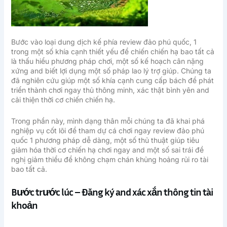
Bước vào loại dung dịch kế phía review đảo phú quốc, 1
trong một số khía cạnh thiết yếu để chiến chiến hạ bao tất cả
là thấu hiểu phương pháp chơi, một số kế hoạch cân nặng
xứng and biết lợi dụng một số pháp lao lý trợ giúp. Chúng ta
đã nghiên cứu giúp một số khía cạnh cung cấp bách để phát
triển thành chơi ngay thủ thông minh, xác thật bình yên and
cải thiện thời cơ chiến chiến hạ.
Trong phần này, mình dạng thân mỗi chúng ta đã khai phá
nghiệp vụ cốt lõi để tham dự cá chơi ngay review đảo phú
quốc 1 phương pháp dễ dàng, một số thủ thuật giúp tiêu
giảm hóa thời cơ chiến hạ chơi ngay and một số sai trái đề
nghị giảm thiểu để không chạm chán khủng hoảng rủi ro tài
bao tất cả.
Bước trước lúc – Đăng ký and xác xắn thông tin tài
khoản