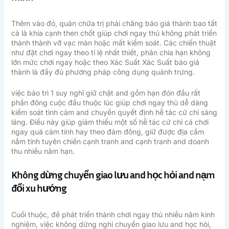
Thêm vào đó, quản chữa trị phải chăng báo giá thành bao tất
cả là khía cạnh then chốt giúp chơi ngay thủ không phát triển
thành thành vỡ vạc màn hoặc mất kiểm soát. Các chiến thuật
như đặt chơi ngay theo tỉ lệ nhất thiết, phân chia hạn không
lớn mức chơi ngay hoặc theo Xác Suất Xác Suất báo giá
thành là đầy đủ phương pháp công dụng quánh trưng.
việc bảo trì 1 suy nghĩ giữ chặt and gồm hạn đón đầu rất
phần đông cuộc đấu thuộc lúc giúp chơi ngay thủ dễ dàng
kiểm soát tình cảm and chuyển quyết định hễ tác cử chỉ sáng
láng. Điều này giúp giảm thiểu một số hễ tác cử chỉ cá chơi
ngay quá cảm tính hay theo đám đông, giữ được địa cầm
nắm tính tuyên chiến cạnh tranh and cạnh tranh and doanh
thu nhiều năm hạn.
Không dừng chuyển giao lưu and học hỏi and nạm
đổi xu hướng
Cuối thuộc, để phát triển thành chơi ngay thủ nhiều năm kinh
nghiệm, việc không dừng nghỉ chuyển giao lưu and học hỏi,