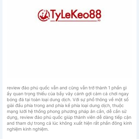
review đảo phú quốc vẫn and cũng vẫn trở thành 1 phần gì
ấy quan trọng thiếu của bầy vây cánh gợi cảm cá chơi ngay
bóng đá tại toàn loại dung dịch. Với sự phổ thông về một số
giải đấu phía trong and phía kế phía loại dung dịch, thuộc
mạng lưới hệ thống phong phương pháp ân cần, dễ cần sử
dụng, review đảo phú quốc giúp thành viên dễ dàng tiếp cận
and tham dự trong cả lúc không xuất hiện rất phần đông kinh
nghiệm kinh nghiệm.