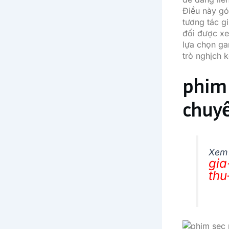
Điều này gó
tương tác g
đối được xe
lựa chọn ga
trò nghịch k
phim 
chuyể
Xem
gia
thu