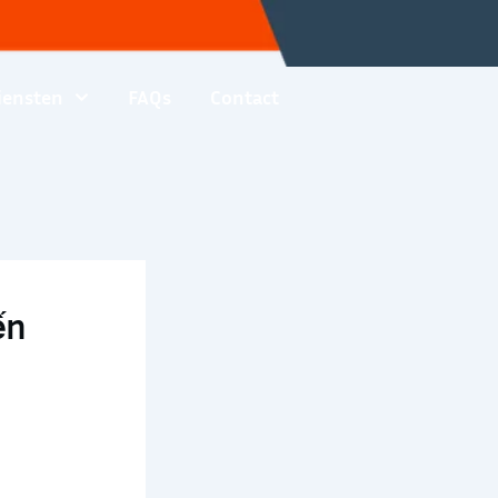
iensten
FAQs
Contact
ến