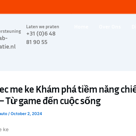
Home
Over Ons
D
Laten we praten
ersteuning
+31 (0)6 48
ab-
81 90 55
atie.nl
ec me ke Khám phá tiềm năng chi
– Từ game đến cuộc sống
auto
/
October 2, 2024
e ke