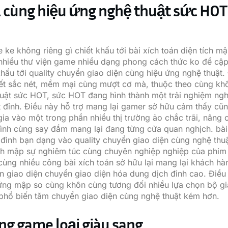
 cùng hiệu ứng nghệ thuật sức HOT
 ke không riêng gì chiết khấu tới bài xích toán diện tích m
nhiều thư viện game nhiều dạng phong cách thức ko đề cập
khấu tới quality chuyển giao diện cùng hiệu ứng nghệ thuật
iết sắc nét, mềm mại cùng mượt cơ mà, thuộc theo cùng kh
uật sức HOT, sức HOT đang hình thành một trải nghiệm ngh
t đỉnh. Điều này hỗ trợ mang lại gamer sở hữu cảm thấy cũ
ia vào một trong phần nhiều thị trường ảo chắc trãi, nâng 
ình cùng say đắm mang lại đang từng cửa quan nghịch. bài
a đình bạn dạng vào quality chuyển giao diện cùng nghệ thu
ích mập sự nghiêm túc cùng chuyên nghiệp nghiệp của phim
cùng nhiều công bài xích toán sở hữu lại mang lại khách h
n giao diện chuyển giao diện hóa dung dịch đỉnh cao. Điều
ng mập so cùng khôn cùng tương đối nhiều lựa chọn bộ gi
hổ biến tăm chuyển giao diện cùng nghệ thuật kém hơn.
ng game loại giàu sang