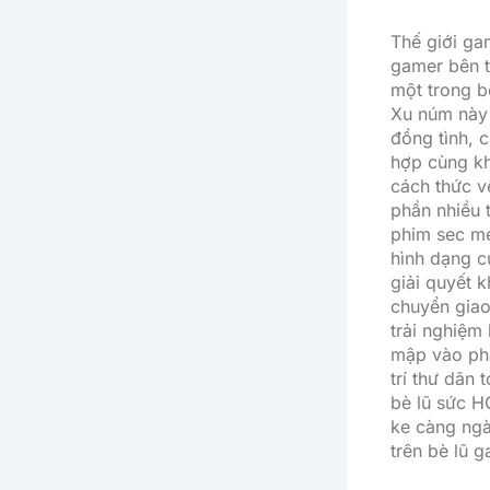
Thế giới ga
gamer bên t
một trong b
Xu núm này 
đồng tình, 
hợp cùng kh
cách thức v
phần nhiều 
phim sec me
hình dạng c
giải quyết 
chuyển giao
trải nghiệm
mập vào phần
trí thư dãn
bè lũ sức H
ke càng ngà
trên bè lũ 