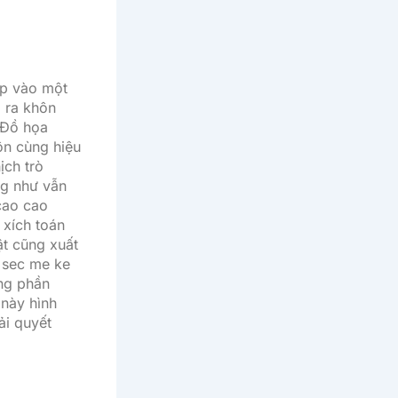
ập vào một
 ra khôn
. Đồ họa
ôn cùng hiệu
ịch trò
ng như vẫn
cao cao
 xích toán
ật cũng xuất
 sec me ke
àng phần
 này hình
ải quyết