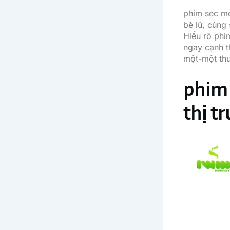
phim sec me
bè lũ, cùng
Hiểu rõ phi
ngay cạnh th
một-một th
phim 
thị t