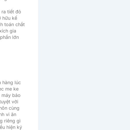
ra tiết đỏ
ở hữu kế
ch toán chắt
xích gia
phần lớn
h hàng lúc
ec me ke
ộ máy bảo
uyệt vời
khôn cùng
nh vi ăn
g riêng gì
ểu hiện ký