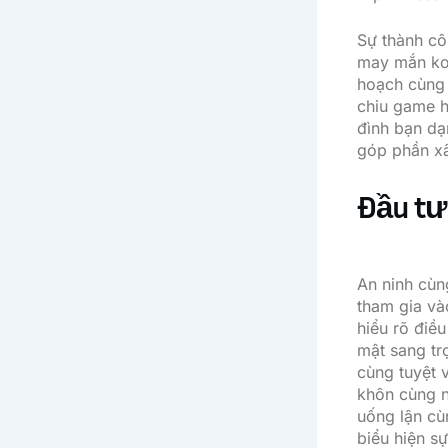
Sự thành cô
may mắn ko 
hoạch cùng c
chiu game hợ
đình bạn dạ
góp phần xâ
Đầu tư
An ninh cùn
tham gia và
hiểu rõ điề
mật sang tr
cùng tuyệt 
khôn cùng n
uống lận cù
biểu hiện s