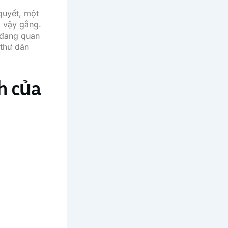
quyết, một
g vậy gắng.
 đang quan
 thư dãn
h của