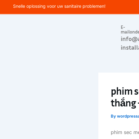
Skip
Snelle oplossing voor uw sanitaire problemen!
to
content
E-
mailond
info@
install
phim s
thắng 
By
wordpress
phim sec m