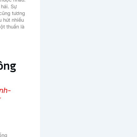
hái. Sự
 cũng tương
 hút nhiều
ột thuần là
công
nh-
-