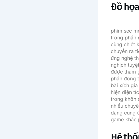
Đồ họa
phim sec me
trong phần 
cùng chiết 
chuyển ra t
ứng nghệ th
nghịch tuyệ
được tham g
phần đồng t
bài xích gi
hiện diện t
trong khôn 
nhiều chuyể
dạng cung ứ
game khác p
Hệ thố