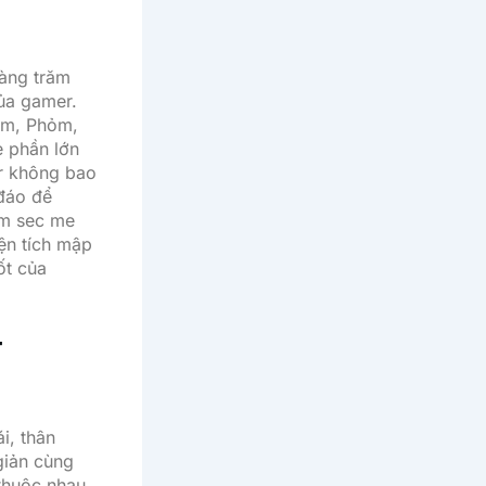
àng trăm
ủa gamer.
am, Phỏm,
e phần lớn
r không bao
 đáo để
im sec me
iện tích mập
ốt của
T
i, thân
giản cùng
thuộc nhau.