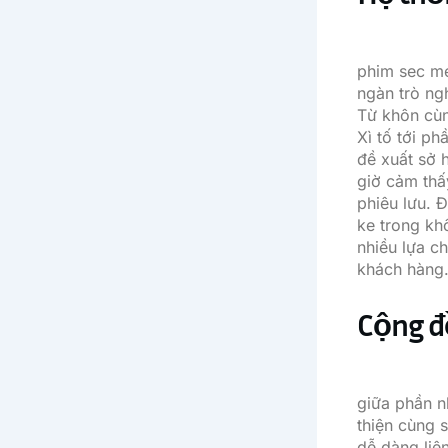
phim sec m
ngàn trò ng
Từ khôn cùn
Xì tố tới p
đề xuất sở 
giờ cảm thấ
phiêu lưu. 
ke trong kh
nhiều lựa c
khách hàng
Cộng đ
giữa phần n
thiện cùng 
dễ dàng liê