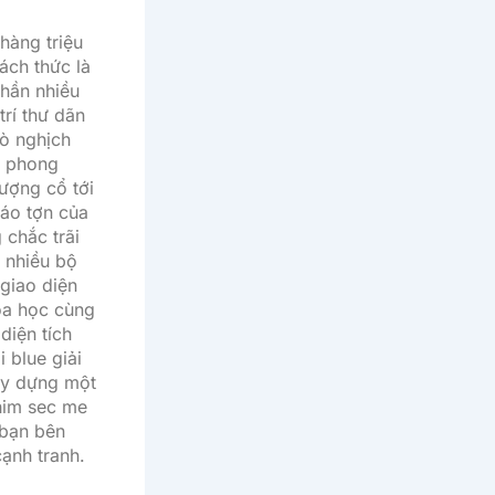
hàng triệu
ách thức là
hần nhiều
rí thư dãn
rò nghịch
g phong
ượng cổ tới
táo tợn của
 chắc trãi
 nhiều bộ
 giao diện
oa học cùng
diện tích
 blue giải
xây dựng một
phim sec me
 bạn bên
ạnh tranh.