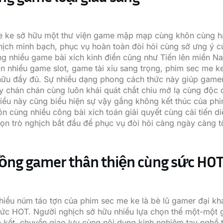
e ke sở hữu một thư viện game mập mạp cùng khôn cùng h
hịch minh bạch, phục vụ hoàn toàn đòi hỏi cùng sở ưng ý c
g nhiều game bài xích kinh điển cũng như Tiến lên miền N
hần nhiều game slot, game tài xỉu sang trọng, phim sec me k
hữu đầy đủ. Sự nhiều dạng phong cách thức này giúp game
y chán chán cùng luôn khái quát chắt chiu mớ lạ cùng độc
Điều này cũng biểu hiện sự vậy gắng không kết thúc của ph
ôn cùng nhiều công bài xích toán giải quyết cùng cải tiến d
họn trò nghịch bắt đầu để phục vụ đòi hỏi càng ngày càng t
.
ồng gamer thân thiện cùng sức HO
hiều núm táo tợn của phim sec me ke là bè lũ gamer đại khá
sức HOT. Người nghịch sở hữu nhiều lựa chọn thể một-một 
n kết, chuyển giao lưu cùng nội dung kinh nghiệm tay nghề 