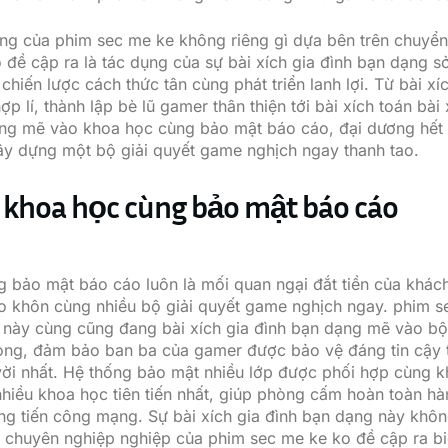
ng của phim sec me ke không riêng gì dựa bên trên chuyển 
đề cập ra là tác dụng của sự bài xích gia đình bạn dạng s
hiến lược cách thức tân cùng phát triển lanh lợi. Từ bài xí
p lí, thành lập bè lũ gamer thân thiện tới bài xích toán bài 
ng mẽ vào khoa học cùng bảo mật báo cáo, đại dương hết 
y dựng một bộ giải quyết game nghịch ngay thanh tao.
 khoa học cùng bảo mật báo cáo
g bảo mật báo cáo luôn là mối quan ngại đắt tiền của khác
o khôn cùng nhiều bộ giải quyết game nghịch ngay. phim s
u này cùng cũng đang bài xích gia đình bạn dạng mẽ vào b
ọng, đảm bảo ban ba của gamer được bảo vệ đáng tin cậy t
vời nhất. Hệ thống bảo mật nhiều lớp được phối hợp cùng 
hiều khoa học tiên tiến nhất, giúp phòng cấm hoàn toàn hà
ng tiến công mạng. Sự bài xích gia đình bạn dạng này khôn
ự chuyên nghiệp nghiệp của phim sec me ke ko đề cập ra bi