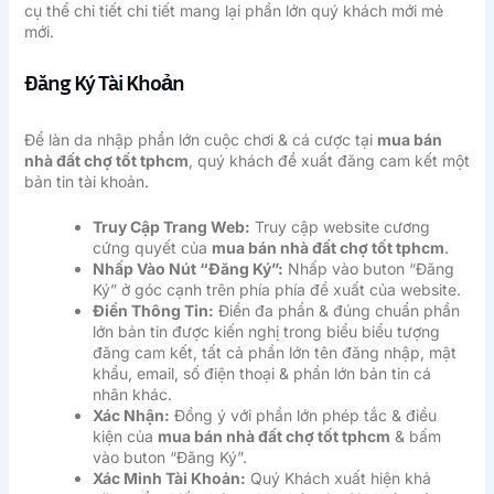
cụ thể chi tiết chi tiết mang lại phần lớn quý khách mới mẻ
mới.
Đăng Ký Tài Khoản
Để làn da nhập phần lớn cuộc chơi & cá cược tại
mua bán
nhà đất chợ tốt tphcm
, quý khách đề xuất đăng cam kết một
bản tin tài khoản.
Truy Cập Trang Web:
Truy cập website cương
cứng quyết của
mua bán nhà đất chợ tốt tphcm
.
Nhấp Vào Nút “Đăng Ký”:
Nhấp vào buton “Đăng
Ký” ở góc cạnh trên phía phía đề xuất của website.
Điền Thông Tin:
Điền đa phần & đúng chuẩn phần
lớn bản tin được kiến nghị trong biểu biểu tượng
đăng cam kết, tất cả phần lớn tên đăng nhập, mật
khẩu, email, số điện thoại & phần lớn bản tin cá
nhân khác.
Xác Nhận:
Đồng ý với phần lớn phép tắc & điều
kiện của
mua bán nhà đất chợ tốt tphcm
& bấm
vào buton “Đăng Ký”.
Xác Minh Tài Khoản:
Quý Khách xuất hiện khả