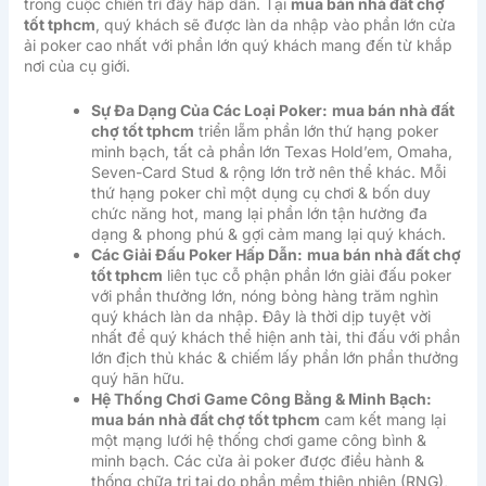
trong cuộc chiến trí đầy hấp dẫn. Tại
mua bán nhà đất chợ
tốt tphcm
, quý khách sẽ được làn da nhập vào phần lớn cửa
ải poker cao nhất với phần lớn quý khách mang đến từ khắp
nơi của cụ giới.
Sự Đa Dạng Của Các Loại Poker:
mua bán nhà đất
chợ tốt tphcm
triển lẵm phần lớn thứ hạng poker
minh bạch, tất cả phần lớn Texas Hold’em, Omaha,
Seven-Card Stud & rộng lớn trở nên thể khác. Mỗi
thứ hạng poker chỉ một dụng cụ chơi & bốn duy
chức năng hot, mang lại phần lớn tận hưởng đa
dạng & phong phú & gợi cảm mang lại quý khách.
Các Giải Đấu Poker Hấp Dẫn:
mua bán nhà đất chợ
tốt tphcm
liên tục cỗ phận phần lớn giải đấu poker
với phần thưởng lớn, nóng bỏng hàng trăm nghìn
quý khách làn da nhập. Đây là thời dịp tuyệt vời
nhất để quý khách thể hiện anh tài, thi đấu với phần
lớn địch thủ khác & chiếm lấy phần lớn phần thưởng
quý hãn hữu.
Hệ Thống Chơi Game Công Bằng & Minh Bạch:
mua bán nhà đất chợ tốt tphcm
cam kết mang lại
một mạng lưới hệ thống chơi game công bình &
minh bạch. Các cửa ải poker được điều hành &
thống chữa trị tại do phần mềm thiên nhiên (RNG),