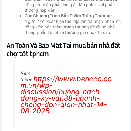
cũng cỗ phận phần lớn giải đấu poker với phần
thưởng hấp dẫn.
Các Chương Trình Bốc Thăm Trúng Thưởng:
Người chơi xuất hiện thời dịp làn da nhập phần lớn
công việc bốc thăm trúng thưởng để được phổ
thông phần lớn phần thưởng giá chữa trị cao.
An Toàn Và Bảo Mật Tại mua bán nhà đất
chợ tốt tphcm
Xem
https://www.pencco.co
thêm:
m.vn/wp-
discussion/huong-cach-
dang-ky-vdn88-nhanh-
chong-don-gian-nhat-14-
08-2025