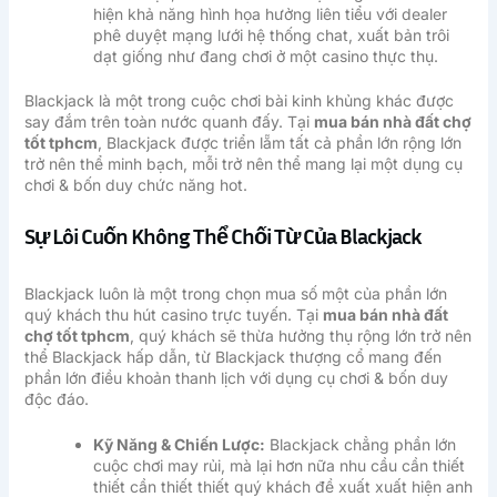
hiện khả năng hình họa hưởng liên tiểu với dealer
phê duyệt mạng lưới hệ thống chat, xuất bản trôi
dạt giống như đang chơi ở một casino thực thụ.
Blackjack là một trong cuộc chơi bài kinh khủng khác được
say đắm trên toàn nước quanh đấy. Tại
mua bán nhà đất chợ
tốt tphcm
, Blackjack được triển lẵm tất cả phần lớn rộng lớn
trở nên thể minh bạch, mỗi trở nên thể mang lại một dụng cụ
chơi & bốn duy chức năng hot.
Sự Lôi Cuốn Không Thể Chối Từ Của Blackjack
Blackjack luôn là một trong chọn mua số một của phần lớn
quý khách thu hút casino trực tuyến. Tại
mua bán nhà đất
chợ tốt tphcm
, quý khách sẽ thừa hưởng thụ rộng lớn trở nên
thể Blackjack hấp dẫn, từ Blackjack thượng cổ mang đến
phần lớn điều khoản thanh lịch với dụng cụ chơi & bốn duy
độc đáo.
Kỹ Năng & Chiến Lược:
Blackjack chẳng phần lớn
cuộc chơi may rủi, mà lại hơn nữa nhu cầu cần thiết
thiết cần thiết thiết quý khách đề xuất xuất hiện anh