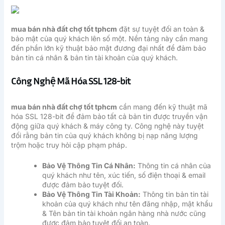
mua bán nhà đất chợ tốt tphcm
đặt sự tuyệt đối an toàn &
bảo mật của quý khách lên số một. Nền tảng này cần mang
đến phần lớn kỹ thuật bảo mật đương đại nhất để đảm bảo
bản tin cá nhân & bản tin tài khoản của quý khách.
Công Nghệ Mã Hóa SSL 128-bit
mua bán nhà đất chợ tốt tphcm
cần mang đến kỹ thuật mã
hóa SSL 128-bit để đảm bảo tất cả bản tin được truyền vận
động giữa quý khách & máy công ty. Công nghệ này tuyệt
đối rằng bản tin của quý khách không bị nạp năng lượng
trộm hoặc truy hỏi cập phạm pháp.
Bảo Vệ Thông Tin Cá Nhân:
Thông tin cá nhân của
quý khách như tên, xúc tiến, số điện thoại & email
được đảm bảo tuyệt đối.
Bảo Vệ Thông Tin Tài Khoản:
Thông tin bản tin tài
khoản của quý khách như tên đăng nhập, mật khẩu
& Tên bản tin tài khoản ngân hàng nhà nước cũng
được đảm bảo tuyệt đối an toàn.