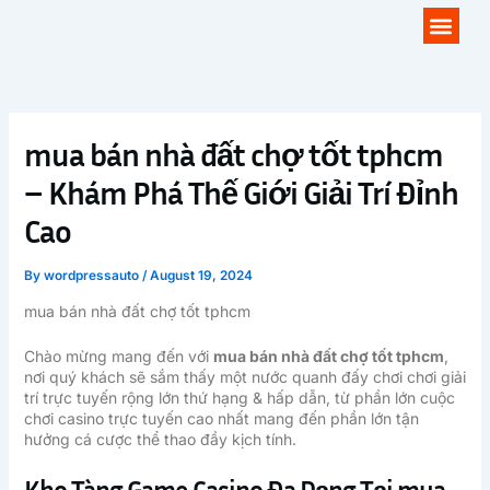
Skip
Men
to
content
mua bán nhà đất chợ tốt tphcm
– Khám Phá Thế Giới Giải Trí Đỉnh
Cao
By
wordpressauto
/
August 19, 2024
mua bán nhà đất chợ tốt tphcm
Chào mừng mang đến với
mua bán nhà đất chợ tốt tphcm
,
nơi quý khách sẽ sắm thấy một nước quanh đấy chơi chơi giải
trí trực tuyến rộng lớn thứ hạng & hấp dẫn, từ phần lớn cuộc
chơi casino trực tuyến cao nhất mang đến phần lớn tận
hưởng cá cược thể thao đầy kịch tính.
Kho Tàng Game Casino Đa Dạng Tại mua