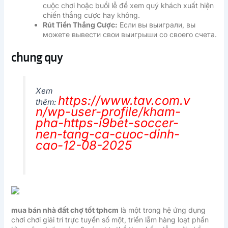
cuộc chơi hoặc buổi lễ để xem quý khách xuất hiện
chiến thắng cược hay không.
Rút Tiền Thắng Cược:
Если вы выиграли, вы
можете вывести свои выигрыши со своего счета.
chung quy
Xem
https://www.tav.com.v
thêm:
n/wp-user-profile/kham-
pha-https-i9bet-soccer-
nen-tang-ca-cuoc-dinh-
cao-12-08-2025
mua bán nhà đất chợ tốt tphcm
là một trong hệ ứng dụng
chơi chơi giải trí trực tuyến số một, triển lẵm hàng loạt phần