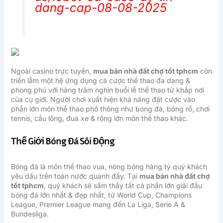
dang-cap-08-08-2025
Ngoài casino trực tuyến,
mua bán nhà đất chợ tốt tphcm
còn
triển lẵm một hệ ứng dụng cá cược thể thao đa dạng &
phong phú với hàng trăm nghìn buổi lễ thể thao từ khắp nơi
của cụ giới. Người chơi xuất hiện khả năng đặt cược vào
phần lớn môn thể thao phổ thông như bóng đá, bóng rổ, chơi
tennis, cầu lông, đua xe & rộng lớn môn thể thao khác.
Thế Giới Bóng Đá Sôi Động
Bóng đá là môn thể thao vua, nóng bỏng hàng tỷ quý khách
yêu dấu trên toàn nước quanh đấy. Tại
mua bán nhà đất chợ
tốt tphcm
, quý khách sẽ sắm thấy tất cả phần lớn giải đấu
bóng đá lớn nhất & đẹp nhất, từ World Cup, Champions
League, Premier League mang đến La Liga, Serie A &
Bundesliga.