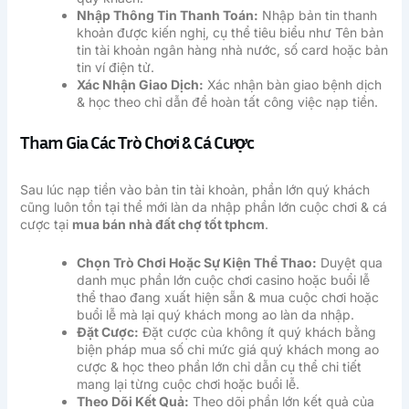
Nhập Thông Tin Thanh Toán:
Nhập bản tin thanh
khoản được kiến nghị, cụ thể tiêu biểu như Tên bản
tin tài khoản ngân hàng nhà nước, số card hoặc bản
tin ví điện tử.
Xác Nhận Giao Dịch:
Xác nhận bàn giao bệnh dịch
& học theo chỉ dẫn để hoàn tất công việc nạp tiền.
Tham Gia Các Trò Chơi & Cá Cược
Sau lúc nạp tiền vào bản tin tài khoản, phần lớn quý khách
cũng luôn tồn tại thể mới làn da nhập phần lớn cuộc chơi & cá
cược tại
mua bán nhà đất chợ tốt tphcm
.
Chọn Trò Chơi Hoặc Sự Kiện Thể Thao:
Duyệt qua
danh mục phần lớn cuộc chơi casino hoặc buổi lễ
thể thao đang xuất hiện sẵn & mua cuộc chơi hoặc
buổi lễ mà lại quý khách mong ao làn da nhập.
Đặt Cược:
Đặt cược của không ít quý khách bằng
biện pháp mua số chi mức giá quý khách mong ao
cược & học theo phần lớn chỉ dẫn cụ thể chi tiết
mang lại từng cuộc chơi hoặc buổi lễ.
Theo Dõi Kết Quả:
Theo dõi phần lớn kết quả của