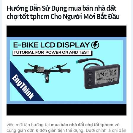
Hướng Dẫn Sử Dụng mua bán nhà đất
chợ tốt tphcm Cho Người Mới Bắt Đầu
việc mới tận hưởng tại
mua bán nhà đất chợ tốt tphcm
vô
cùng giản đơn & đơn giản tiện thể dụng. Dưới chính là chỉ dẫn