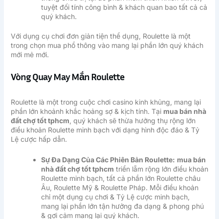
tuyệt đối tính công bình & khách quan bao tất cả cả
quý khách.
Với dụng cụ chơi đơn giản tiện thể dụng, Roulette là một
trong chọn mua phổ thông vào mang lại phần lớn quý khách
mới mẻ mới.
Vòng Quay May Mắn Roulette
Roulette là một trong cuộc chơi casino kinh khủng, mang lại
phần lớn khoảnh khắc hoảng sợ & kịch tính. Tại
mua bán nhà
đất chợ tốt tphcm
, quý khách sẽ thừa hưởng thụ rộng lớn
điều khoản Roulette minh bạch với dạng hình độc đáo & Tỷ
Lệ cược hấp dẫn.
Sự Đa Dạng Của Các Phiên Bản Roulette:
mua bán
nhà đất chợ tốt tphcm
triển lẵm rộng lớn điều khoản
Roulette minh bạch, tất cả phần lớn Roulette châu
Âu, Roulette Mỹ & Roulette Pháp. Mỗi điều khoản
chỉ một dụng cụ chơi & Tỷ Lệ cược minh bạch,
mang lại phần lớn tận hưởng đa dạng & phong phú
& gợi cảm mang lại quý khách.