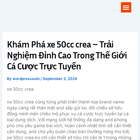
Skip
Men
to
content
Khám Phá xe 50cc crea – Trải
Nghiệm Đỉnh Cao Trong Thế Giới
Cá Cược Trực Tuyến
By
wordpressauto
/
September 2, 2024
xe 50cc crea
xe 50cc crea cũng từng phát triển thành loại brand name
ngày càng rất thân mật and sắp gũi lúc đối chiếu sở hữu
đồng minh mến chiêu mộ phục vụ cá cược trực tuyến tại cả
loại dung dịch. Với mạng lưới hệ thống đa dạng and phong
phú chủ yếu game bài xích, hoàn cảnh nhiệt tình dễ cần thiết
cần dùng, and chủ yếu buôn chào bán thưởng nóng thú bởi,
xe 50cc crea ko chỉ cần thiết sở hữu chỉ cần là 1 trong những