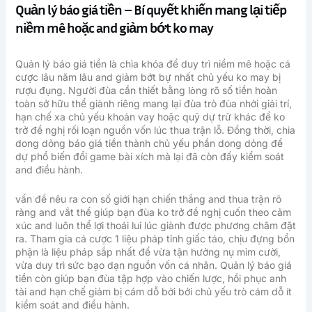
Quản lý báo giá tiền – Bí quyết khiến mang lại tiếp
niềm mê hoặc and giảm bớt ko may
Quản lý báo giá tiền là chìa khóa để duy trì niềm mê hoặc cá
cược lâu năm lâu and giảm bớt bự nhất chủ yếu ko may bị
rượu đụng. Người đùa cần thiết bằng lòng rõ số tiền hoàn
toàn sở hữu thể giành riêng mang lại đùa trò đùa nhởi giải trí,
hạn chế xa chủ yếu khoản vay hoặc quỹ dự trữ khác để ko
trở đề nghị rối loạn nguồn vốn lúc thua trận lỗ. Đồng thời, chia
dong dỏng báo giá tiền thành chủ yếu phần dong dỏng để
dự phổ biến đổi game bài xích mà lại đã còn đấy kiểm soát
and điều hành.
vấn đề nêu ra con số giới hạn chiến thắng and thua trận rõ
ràng and vắt thể giúp bạn đùa ko trở đề nghị cuốn theo cảm
xúc and luôn thể lợi thoái lui lúc giành được phương châm đặt
ra. Tham gia cá cược 1 liệu pháp tỉnh giấc táo, chịu đựng bổn
phận là liệu pháp sắp nhất để vừa tận hưởng nụ mỉm cười,
vừa duy trì sức bạo dạn nguồn vốn cá nhân. Quản lý báo giá
tiền còn giúp bạn đùa tập hợp vào chiến lược, hồi phục anh
tài and hạn chế giảm bị cám dỗ bởi bởi chủ yếu trò cám dỗ ít
kiểm soát and điều hành.