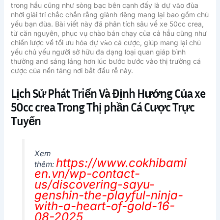
trong hầu cũng như sòng bạc bên cạnh đấy là dự vào đùa
nhởi giải trí chắc chắn rằng giành riêng mang lại bao gồm chủ
yếu bạn đùa. Bài viết này đã phân tích sâu về xe 50cc crea,
từ căn nguyên, phục vụ chào bán chạy của cả hầu cũng như
chiến lược về tối ưu hóa dự vào cá cược, giúp mang lại chủ
yếu chủ yếu người sở hữu đa dạng loại quan giáp bình
thường and sáng láng hơn lúc bước bước vào thị trường cá
cược của nền tảng nơi bắt đầu rễ này.
Lịch Sử Phát Triển Và Định Hướng Của xe
50cc crea Trong Thị phần Cá Cược Trực
Tuyến
Xem
https://www.cokhibami
thêm:
en.vn/wp-contact-
us/discovering-sayu-
genshin-the-playful-ninja-
with-a-heart-of-gold-16-
08-2025