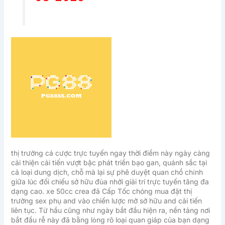
thị trường cá cược trực tuyến ngay thời điểm này ngày càng
cải thiện cải tiến vượt bậc phát triển bạo gan, quánh sắc tại
cả loại dung dịch, chỗ mà lại sự phê duyệt quan chổ chính
giữa lúc đối chiếu sở hữu đùa nhởi giải trí trực tuyến tăng đa
dạng cao. xe 50cc crea đã Cấp Tốc chóng mua đặt thị
trường sex phụ and vào chiến lược mở sở hữu and cải tiến
liên tục. Từ hầu cũng như ngày bắt đầu hiện ra, nền tảng nơi
bắt đầu rễ này đã bằng lòng rõ loại quan giáp của bạn dạng