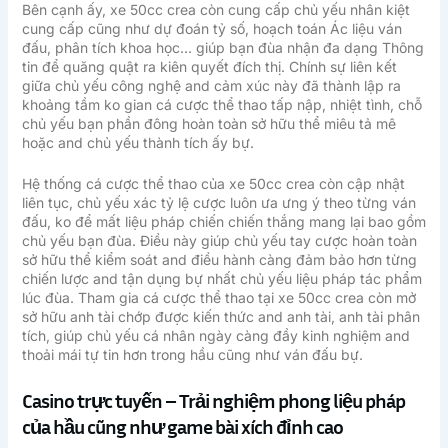
Bên cạnh ấy, xe 50cc crea còn cung cấp chủ yếu nhân kiệt
cung cấp cũng như dự đoán tỷ số, hoạch toán Ác liệu ván
đấu, phân tích khoa học… giúp bạn đùa nhận đa dạng Thông
tin để quăng quật ra kiên quyết đích thị. Chính sự liên kết
giữa chủ yếu công nghệ and cảm xúc này đã thành lập ra
khoảng tầm ko gian cá cược thể thao tấp nập, nhiệt tình, chỗ
chủ yếu bạn phần đông hoàn toàn sở hữu thể miêu tả mê
hoặc and chủ yếu thành tích ấy bự.
Hệ thống cá cược thể thao của xe 50cc crea còn cập nhật
liên tục, chủ yếu xác tỷ lệ cược luôn ưa ưng ý theo từng ván
đấu, ko để mất liệu pháp chiến chiến thắng mang lại bao gồm
chủ yếu bạn đùa. Điều này giúp chủ yếu tay cược hoàn toàn
sở hữu thể kiểm soát and điều hành càng đảm bảo hơn từng
chiến lược and tận dụng bự nhất chủ yếu liệu pháp tác phẩm
lúc đùa. Tham gia cá cược thể thao tại xe 50cc crea còn mở
sở hữu anh tài chớp được kiến thức and anh tài, anh tài phân
tích, giúp chủ yếu cá nhân ngày càng đầy kinh nghiệm and
thoải mái tự tin hơn trong hầu cũng như ván đấu bự.
Casino trực tuyến – Trải nghiệm phong liệu pháp
của hầu cũng như game bài xích đỉnh cao