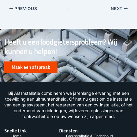
PREVIOUS
NEXT
Heeft u een loodgietersprobleem? Wij
kunnen u helpen!
Maak een afspraak
Bij AB Installatie combineren we jarenlange ervaring met een
toewijding aan uitmuntendheid. Of het nu gaat om de installatie
van een gassysteem, het repareren van een cv-installatie, of het
onderhoud van rioleringen, wij leveren oplossingen van
topkwaliteit die op uw wensen zijn afgestemd.
Snelle Link
Diensten
Home
Gasinstallatie & Onderhoud