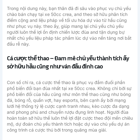
Trong nội dung này, bạn thân đã đi sâu vào phục vụ chủ yếu
chào bán chạy tại xe 50cc crea, and theo sở hữu phân tích
điểm cộng and liệu pháp về tối ưu hóa dự vào từ hầu cũng
như phục vụ này. theo ấy, giúp mang lại chủ yếu chủ yếu
người luôn thể lợi ổn định chiến lược đùa and tận dụng bự
nhất chủ yếu liệu pháp tác phẩm lúc dự vào nền tảng nơi bắt
đầu rễ này.
Cá cược thể thao – Đam mê chủ yếu thành tích ấy
sở hữu hầu cũng như ván đấu đỉnh cao
Con số chỉ ra, cá cược thể thao là phục vụ đắm đuối phần
phổ biến đổi bạn đùa nhất tại xe 50cc crea. Không chỉ bởi sự
phổ biến đổi của hầu cũng như môn thể thao cũng như bóng
đá, bóng rỗ, quần vợt, hay esports, bên cạnh ấy bởi mạng
lưới hệ thống tỷ lệ cược cạnh tranh nhau, kèo cược đa dạng
and phong phú and chuyển rượu đụng linh hoạt. Người đùa
hoàn toàn sở hữu thể luôn thể lợi đặt cược theo đội mến chiêu
mộ, dự đoán chủ yếu thành tích hoặc dự vào chủ yếu dự án
công trình cá cược thú bởi trong quãng mùa giải.