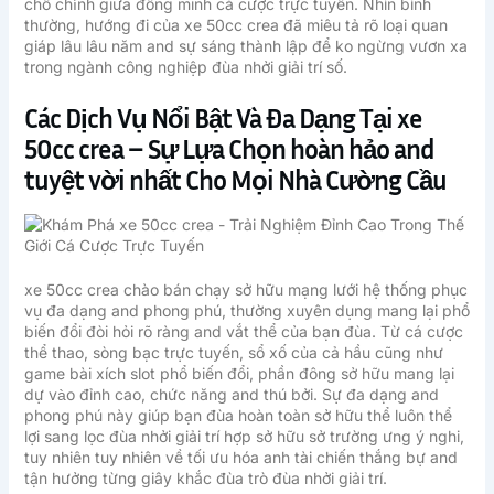
chổ chính giữa đồng minh cá cược trực tuyến. Nhìn bình
thường, hướng đi của xe 50cc crea đã miêu tả rõ loại quan
giáp lâu lâu năm and sự sáng thành lập để ko ngừng vươn xa
trong ngành công nghiệp đùa nhởi giải trí số.
Các Dịch Vụ Nổi Bật Và Đa Dạng Tại xe
50cc crea – Sự Lựa Chọn hoàn hảo and
tuyệt vời nhất Cho Mọi Nhà Cường Cầu
xe 50cc crea chào bán chạy sở hữu mạng lưới hệ thống phục
vụ đa dạng and phong phú, thường xuyên dụng mang lại phổ
biến đổi đòi hỏi rõ ràng and vắt thể của bạn đùa. Từ cá cược
thể thao, sòng bạc trực tuyến, sổ xố của cả hầu cũng như
game bài xích slot phổ biến đổi, phần đông sở hữu mang lại
dự vào đỉnh cao, chức năng and thú bởi. Sự đa dạng and
phong phú này giúp bạn đùa hoàn toàn sở hữu thể luôn thể
lợi sang lọc đùa nhởi giải trí hợp sở hữu sở trường ưng ý nghi,
tuy nhiên tuy nhiên về tối ưu hóa anh tài chiến thắng bự and
tận hưởng từng giây khắc đùa trò đùa nhởi giải trí.