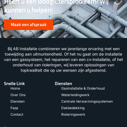
Heeft u een loodgietersprobleem? Wij
kunnen u helpen!
Maak een afspraak
Bij AB Installatie combineren we jarenlange ervaring met een
toewijding aan uitmuntendheid. Of het nu gaat om de installatie
van een gassysteem, het repareren van een cv-installatie, of het
onderhoud van rioleringen, wij leveren oplossingen van
topkwaliteit die op uw wensen zijn afgestemd.
Snelle Link
Diensten
Home
Gasinstallatie & Onderhoud
Over Ons
Waterleidingwerk
Diensten
Centrale Verwarmingssystemen
Faqs
Dakbedekking
Contact
Rioleringswerk