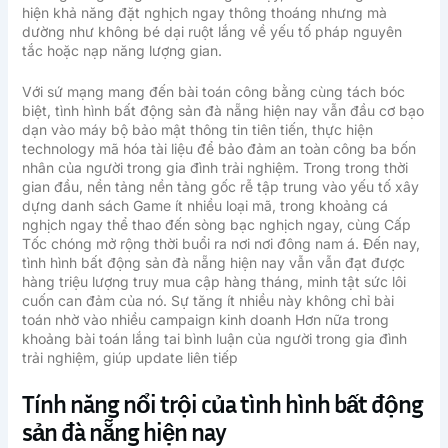
hiện khả năng đặt nghịch ngay thông thoáng nhưng mà
dường như không bé dại ruột lắng về yếu tố pháp nguyên
tắc hoặc nạp năng lượng gian.
Với sứ mạng mang đến bài toán công bằng cùng tách bóc
biệt, tình hình bất động sản đà nẵng hiện nay vẫn đầu cơ bạo
dạn vào máy bộ bảo mật thông tin tiên tiến, thực hiện
technology mã hóa tài liệu để bảo đảm an toàn công ba bốn
nhân của người trong gia đình trải nghiệm. Trong trong thời
gian đầu, nền tảng nền tảng gốc rễ tập trung vào yếu tố xây
dựng danh sách Game ít nhiều loại mã, trong khoảng cá
nghịch ngay thể thao đến sòng bạc nghịch ngay, cùng Cấp
Tốc chóng mở rộng thời buổi ra nơi nơi đông nam á. Đến nay,
tình hình bất động sản đà nẵng hiện nay vẫn vẫn đạt được
hàng triệu lượng truy mua cập hàng tháng, minh tật sức lôi
cuốn can đảm của nó. Sự tăng ít nhiều này không chỉ bài
toán nhờ vào nhiều campaign kinh doanh Hơn nữa trong
khoảng bài toán lắng tai bình luận của người trong gia đình
trải nghiệm, giúp update liên tiếp
Tính năng nổi trội của tình hình bất động
sản đà nẵng hiện nay