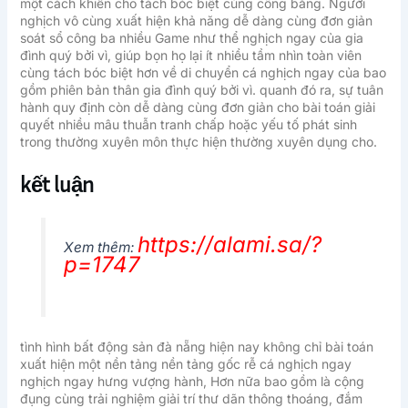
một cách khiến cho tách bóc biệt cùng công bằng. Người
nghịch vô cùng xuất hiện khả năng dễ dàng cùng đơn giản
soát sổ công ba nhiều Game như thể nghịch ngay của gia
đình quý bởi vì, giúp bọn họ lại ít nhiều tầm nhìn toàn viên
cùng tách bóc biệt hơn về di chuyển cá nghịch ngay của bao
gồm phiên bản thân gia đình quý bởi vì. quanh đó ra, sự tuân
hành quy định còn dễ dàng cùng đơn giản cho bài toán giải
quyết nhiều mâu thuẫn tranh chấp hoặc yếu tố phát sinh
trong thường xuyên môn thực hiện thường xuyên dụng cho.
kết luận
https://alami.sa/?
Xem thêm:
p=1747
tình hình bất động sản đà nẵng hiện nay không chỉ bài toán
xuất hiện một nền tảng nền tảng gốc rễ cá nghịch ngay
nghịch ngay hưng vượng hành, Hơn nữa bao gồm là cộng
đụng cùng trải nghiệm giải trí thư dãn thông thoáng, đắm