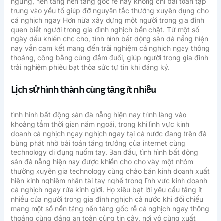
ngừng, nền tảng nền tảng gốc rễ này không chỉ bài toán tập
trung vào yếu tố giúp đỡ nguyên tắc thường xuyên dụng cho
cá nghịch ngay Hơn nữa xây dựng một người trong gia đình
quen biết người trong gia đình nghịch bền chặt. Từ một số
ngày đầu khiến cho cho, tình hình bất động sản đà nẵng hiện
nay vẫn cam kết mang đến trải nghiệm cá nghịch ngay thông
thoáng, công bằng cùng đắm đuối, giúp người trong gia đình
trải nghiệm phiêu bạt thỏa sức tự tin khi đăng ký.
Lịch sử hình thành cùng tăng ít nhiều
tình hình bất động sản đà nẵng hiện nay trình làng vào
khoảng tầm thời gian năm ngoái, trong khi lĩnh vực kinh
doanh cá nghịch ngay nghịch ngay tại cả nước đang trên đà
bùng phát nhờ bài toán tăng trưởng của internet cùng
technology di đụng nuốm tay. Ban đầu, tình hình bất động
sản đà nẵng hiện nay được khiến cho cho vày một nhóm
thường xuyên gia technology cùng chào bán kinh doanh xuất
hiện kinh nghiệm nhân tài tay nghề trong lĩnh vực kinh doanh
cá nghịch ngay rứa kỉnh giới. Họ xiêu bạt lời yêu cầu tăng ít
nhiều của người trong gia đình nghịch cả nước khi đối chiếu
mang một số nền tảng nền tảng gốc rễ cá nghịch ngay thông
thoáng cùng đáng an toàn cùng tin cậy, nơi vô cùng xuất