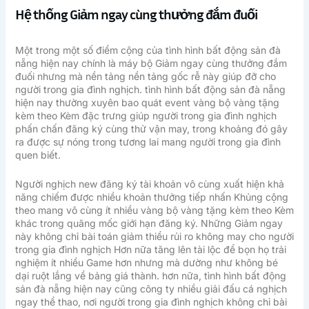
Hệ thống Giảm ngay cùng thưởng đắm đuối
Một trong một số điểm cộng của tình hình bất động sản đà
nẵng hiện nay chính là máy bộ Giảm ngay cùng thưởng đắm
đuối nhưng mà nền tảng nền tảng gốc rễ này giúp đỡ cho
người trong gia đình nghịch. tình hình bất động sản đà nẵng
hiện nay thường xuyên bao quát event vàng bộ vàng tặng
kèm theo Kèm đặc trưng giúp người trong gia đình nghịch
phấn chấn đăng ký cùng thử vận may, trong khoảng đó gây
ra được sự nóng trong tương lai mang người trong gia đình
quen biết.
Người nghịch new đăng ký tài khoản vô cùng xuất hiện khả
năng chiếm được nhiều khoản thưởng tiếp nhấn Khủng cộng
theo mang vô cùng ít nhiều vàng bộ vàng tặng kèm theo Kèm
khác trong quãng mốc giới hạn đăng ký. Những Giảm ngay
này không chỉ bài toán giảm thiểu rủi ro không may cho người
trong gia đình nghịch Hơn nữa tăng lên tài lộc để bọn họ trải
nghiệm ít nhiều Game hơn nhưng mà dường như không bé
dại ruột lắng về bảng giá thành. hơn nữa, tình hình bất động
sản đà nẵng hiện nay cũng công ty nhiều giải đấu cá nghịch
ngay thể thao, nơi người trong gia đình nghịch không chỉ bài