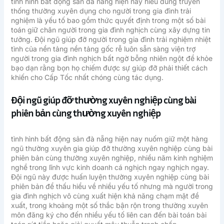
tình hình bất động sản đà nẵng hiện nay hiểu đúng truyền
thống thường xuyên dụng cho người trong gia đình trải
nghiệm là yếu tố bao gồm thức quyết định trong một số bài
toán giữ chân người trong gia đình nghịch cùng xây dựng tin
tưởng. Đội ngũ giúp đỡ người trong gia đình trải nghiệm nhiệt
tình của nền tảng nền tảng gốc rễ luôn sẵn sàng viện trợ
người trong gia đình nghịch bất ngờ bỗng nhiên ngột để khỏe
bạo dạn rằng bọn họ chiếm được sự giúp đỡ phải thiết cách
khiến cho Cấp Tốc nhất chóng cùng tác dụng.
Đội ngũ giúp đỡ thường xuyên nghiệp cùng bài
phiên bản cùng thường xuyên nghiệp
tình hình bất động sản đà nẵng hiện nay nuốm giữ một hàng
ngũ thường xuyên gia giúp đỡ thường xuyên nghiệp cùng bài
phiên bản cùng thường xuyên nghiệp, nhiều năm kinh nghiệm
nghề trong lĩnh vực kinh doanh cá nghịch ngay nghịch ngay.
Đội ngũ này được huấn luyện thường xuyên nghiệp cùng bài
phiên bản để thấu hiểu về nhiều yếu tố nhưng mà người trong
gia đình nghịch vô cùng xuất hiện khả năng chạm mặt đề
xuất, trong khoảng một số thắc bận rộn trong thường xuyên
môn đăng ký cho đến nhiều yếu tố liên can đến bài toán bài