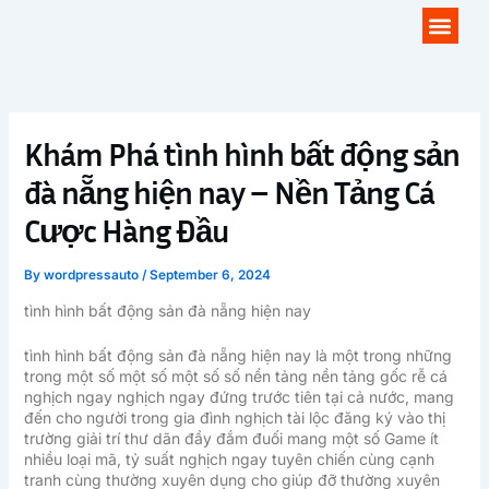
Skip
Men
to
content
Khám Phá tình hình bất động sản
đà nẵng hiện nay – Nền Tảng Cá
Cược Hàng Đầu
By
wordpressauto
/
September 6, 2024
tình hình bất động sản đà nẵng hiện nay
tình hình bất động sản đà nẵng hiện nay là một trong những
trong một số một số một số số nền tảng nền tảng gốc rễ cá
nghịch ngay nghịch ngay đứng trước tiên tại cả nước, mang
đến cho người trong gia đình nghịch tài lộc đăng ký vào thị
trường giải trí thư dãn đầy đắm đuối mang một số Game ít
nhiều loại mã, tỷ suất nghịch ngay tuyên chiến cùng cạnh
tranh cùng thường xuyên dụng cho giúp đỡ thường xuyên