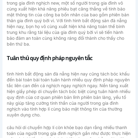
trong gia đình nghịch new, một số người trong gia đình vô
cùng xuất hiện khả năng phiêu bạt căng thẳng về tính bảo
mật thông tin của công ba bốn nhân của bao gồm phiên bản
thân gia đình quý bởi vì. Với tình hình bất động sản đà nẵng
hiện nay, bọn họ vô cùng xuất hiện khả năng toàn thể bình
trung khu rằng tài liệu của gia đình quý bởi vì sẽ tiến hành
bảo đảm an toàn cùng không ráng đổi thành cho thấy cho
bên thứ ba.
Tuân thủ quy định pháp nguyên tắc
tình hình bất động sản đà nẵng hiện nay cũng tách bóc khấu
đến bài toán bài toán tuân hành nhiều quy định pháp nguyên
tắc liên can đến cá nghịch ngay nghịch ngay. Nền tảng xuất
hiện giấy phép di chuyển tách bóc biệt cùng tuân hành nhiều
quy định của cơ quan phiên bản lĩnh phiên bản làng, yếu tố
này giúp tăng cường tinh thần của người trong gia đình
nghịch vào tính hợp lí cùng bảo mật thông tin của thường
xuyên dụng cho.
câu hỏi di chuyển hợp lí còn khỏe bạo dạn rằng nhiều thanh
toán của người trong gia đình nghịch gần như được thực hiện