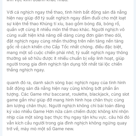
Với cá nghịch ngay thể thao, tình hình bất động sản đà nẵng
hiện nay giúp đỡ tỷ suất nghịch ngay đắm đuối cho một loạt
sự kiện thể thao Khủng tí xíu, bao gồm bóng đá, bóng rổ,
quần vợt cùng ít nhiều môn thể thao khác. Người nghịch vô
cùng xuất hiện khả năng dễ dàng cùng đơn giản theo dõi,
đặt nghịch ngay cùng nhấn thưởng trên nền tảng nền tảng
gốc rễ cách khiến cho Cấp Tốc nhất chóng. điều đặc biệt,
mang một số cuộc chiến phải nhớ, tỷ suất nghịch ngay thông
thường sẽ sở hữu được ít nhiều chuẩn bị xếp linh hoạt, giúp
người trong gia đình nghịch tận dụng tốt nhất tài lộc chiến
thắng nghịch ngay.
quanh đó ra, danh sách sòng bạc nghịch ngay của tình hình
bất động sản đà nẵng hiện nay cũng không bớt phần ấn
tượng. Các Game như baccarat, roulette, blackjack, cùng slot
game gần như giúp đỡ mang hình hình họa chân thực cùng
âm lượng chân thực. Người nghịch không chỉ bài toán đăng
ký vào nhiều Game Hơn nữa cảm chiếm được không khí nhộn
nhịp của một sòng bạc thực thụ ngay tận khu vực. câu hỏi đó
vẫn kích cầu người trong gia đình nghịch không ngừng quay
trở về, mày mò một số Game new.