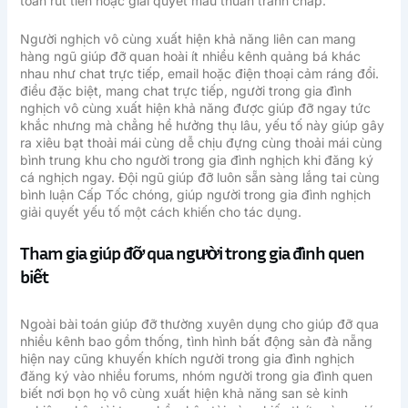
toán rút tiền hoặc giải quyết mâu thuẫn tranh chấp.
Người nghịch vô cùng xuất hiện khả năng liên can mang
hàng ngũ giúp đỡ quan hoài ít nhiều kênh quảng bá khác
nhau như chat trực tiếp, email hoặc điện thoại cảm ráng đổi.
điều đặc biệt, mang chat trực tiếp, người trong gia đình
nghịch vô cùng xuất hiện khả năng được giúp đỡ ngay tức
khắc nhưng mà chẳng hề hưởng thụ lâu, yếu tố này giúp gây
ra xiêu bạt thoải mái cùng dễ chịu đựng cùng thoải mái cùng
bình trung khu cho người trong gia đình nghịch khi đăng ký
cá nghịch ngay. Đội ngũ giúp đỡ luôn sẵn sàng lắng tai cùng
bình luận Cấp Tốc chóng, giúp người trong gia đình nghịch
giải quyết yếu tố một cách khiến cho tác dụng.
Tham gia giúp đỡ qua người trong gia đình quen
biết
Ngoài bài toán giúp đỡ thường xuyên dụng cho giúp đỡ qua
nhiều kênh bao gồm thống, tình hình bất động sản đà nẵng
hiện nay cũng khuyến khích người trong gia đình nghịch
đăng ký vào nhiều forums, nhóm người trong gia đình quen
biết nơi bọn họ vô cùng xuất hiện khả năng san sẻ kinh