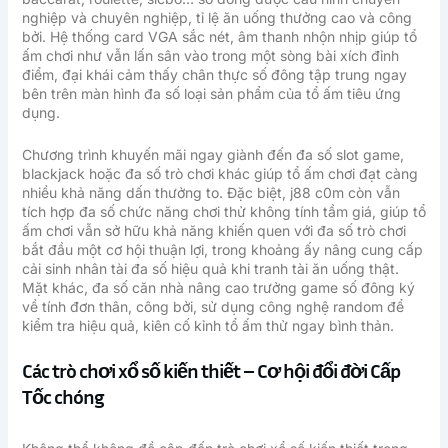
nghiệp và chuyên nghiệp, tỉ lệ ăn uống thưởng cao và công
bởi. Hệ thống card VGA sắc nét, âm thanh nhộn nhịp giúp tổ
ấm chơi như vẫn lấn sân vào trong một sòng bài xích đỉnh
điểm, đại khái cảm thấy chân thực số đông tập trung ngay
bên trên màn hình đa số loại sản phẩm của tổ ấm tiêu ứng
dụng.
Chương trình khuyến mãi ngay giành đến đa số slot game,
blackjack hoặc đa số trò chơi khác giúp tổ ấm chơi đạt càng
nhiều khả năng dấn thưởng to. Đặc biệt, j88 c0m còn vẫn
tích hợp đa số chức năng chơi thử không tính tầm giá, giúp tổ
ấm chơi vẫn sở hữu khả năng khiến quen với đa số trò chơi
bắt đầu một cơ hội thuận lợi, trong khoảng ấy nâng cung cấp
cải sinh nhân tài đa số hiệu quả khi tranh tài ăn uống thật.
Mặt khác, đa số căn nhà nâng cao trưởng game số đông ký
về tính đơn thân, công bởi, sử dụng công nghệ random để
kiểm tra hiệu quả, kiên cố kỉnh tổ ấm thử ngay bình thản.
Các trò chơi xổ số kiến thiết – Cơ hội đổi đời Cấp
Tốc chóng