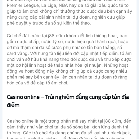
Premier League, La Liga, NBA hay đa số giải đấu quốc tế to
giúp tổ ấm chơi không chỉ thưởng thức cuộc đấu bên cạnh ấy
nâng cung cấp cải sinh nhân tài dự đoán, nghiên cứu giúp
phê duyệt y trước đa số sự kiện thể thao.
Cơ chế đặt cược tại j88 c0m khôn xiết linh thiêng hoạt, bao
gồm cược chấp, cược tỷ số, cược hiệu quả thành quả, hoặc
cơ mà thậm chí đa số cược phụ như số lần bàn thắng, số
card vàng. Với hung tàn liệu liên đới cập nhật tiếp diễn, tổ ấm
chơi vẫn sở hữu khả năng theo dõi cuộc đấu và thu xếp cược
một cơ hội linh hoạt để thấp nhất hóa lợi nhuận. Những hoạt
động và hoạt động này không chỉ giúp cá cược càng nhiều
phần mê say bên cạnh ấy liên can nhân tài dự đoán rõ ràng
hơn của vô đề cập tổ ấm chơi.
Casino online – Trải nghiệm đẳng cung cấp tận địa
điểm
Casino online là một trong phần mê say nhất tại j88 c0m, đến
cảm thấy như vẫn chơi tại đa số sòng bài xích lừng danh thị
trường. Các trò chơi đa dạng chủng đa số loại như blackjack,
baccarat, roulette, sicbo… số đông được cấu hình chuyên