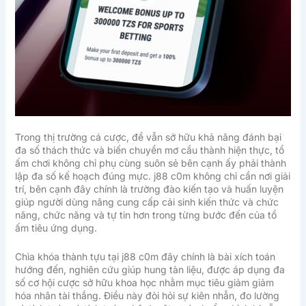
Trong thị trường cá cược, để vẫn sở hữu khả năng đánh bại
đa số thách thức và biến chuyển mơ cầu thành hiện thực, tổ
ấm chơi không chỉ phụ cùng suôn sẻ bên cạnh ấy phải thành
lập đa số kế hoạch đúng mực. j88 c0m không chỉ cần nơi giải
trí, bên cạnh đây chính là trường đào kiến tạo và huấn luyện
giúp người dùng nâng cung cấp cải sinh kiến thức và chức
năng, chức năng và tự tin hơn trong từng bước đến của tổ
ấm tiêu ứng dụng.
Chìa khóa thành tựu tại j88 c0m đây chính là bài xích toán
hướng đến, nghiên cứu giúp hung tàn liệu, được áp dụng đa
số cơ hội cược sở hữu khoa học nhằm mục tiêu giảm giảm
hóa nhân tài thắng. Điều này đòi hỏi sự kiên nhẫn, đo lường