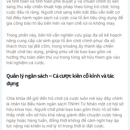
và tính toán và tính toán phê duyệt y và chuẩn chỉnh bị sẵn
sàng thu xếp chiến thuật hợp pháp theo từng trò chơi, từng
cuộc đấu rõ ràng. Người chơi sáng kiến bắt đầu vẫn biết cơ
hội điều hành ngân sách cá cược của tổ ấm tiêu ứng dụng để
gia công bảo trì lâu bền hơn và hạn chế rủi ro không may.
Trong phần này, bên tôi vẫn nghiên cứu giúp đa số kế hoạch
nâng cung cấp cải sinh giúp tổ ấm chơi chinh phục đa số
thách thức tại j88 c0m, trong khoảng ấy thành lập chiến
thuật chơi tác dụng, phẳng phiu về tài bao bao gồm và
hưởng thụ toàn diện thú vui trong từng sở hữu tham gia vào
trải nghiệm cá cược.
Quản lý ngân sách – Cá cược kiên cố kỉnh và tác
dụng
Chìa khóa để giữ đến trò chơi cá cược luôn mê say đây chính
là nhân tài điều hành ngân sách TNHH Tư Nhân một cơ hội sở
hữu khoa học. Người chơi phải bao bao gồm thức rõ số tiền
thấp nhất vẫn sở hữu khả năng giành đến chuyện cược hàng
ngày hoặc hàng tuần, đồng thời không để cảm nghĩ hay áp
lực nặng nài khiến lu mờ lý trí trong thời kì đặt cược.