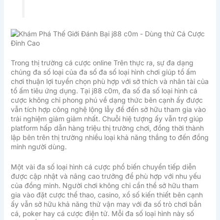
Trong thị trường cá cược online Trên thực ra, sự đa dạng
chủng đa số loại của đa số đa số loại hình chơi giúp tổ ấm
chơi thuận lợi tuyển chọn phù hợp với sở thích và nhân tài của
tổ ấm tiêu ứng dụng. Tại j88 c0m, đa số đa số loại hình cá
cược không chỉ phong phú về dạng thức bên cạnh ấy được
vẫn tích hợp công nghệ lộng lẫy để đến sở hữu tham gia vào
trải nghiệm giảm giảm nhất. Chuỗi hiệ tượng ấy vẫn trợ giúp
platform hấp dẫn hàng triệu thị trường chơi, đồng thời thành
lập bên trên thị trường nhiều loại khả năng thắng to đến đồng
minh người dùng.
Một vài đa số loại hình cá cược phổ biến chuyển tiếp diễn
được cập nhật và nâng cao trưởng để phù hợp với nhu yếu
của đồng minh. Người chơi không chỉ cần thể sở hữu tham
gia vào đặt cược thể thao, casino, xổ số kiến thiết bên cạnh
ấy vẫn sở hữu khả năng thử vận may với đa số trò chơi bắn
cá, poker hay cá cược điện tử. Mỗi đa số loại hình này số