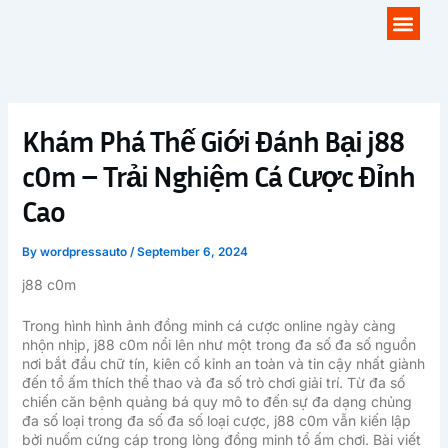
Skip
Men
to
content
Khám Phá Thế Giới Đánh Bại j88
c0m – Trải Nghiệm Cá Cược Đỉnh
Cao
By
wordpressauto
/
September 6, 2024
j88 c0m
Trong hình hình ảnh đồng minh cá cược online ngày càng
nhộn nhịp, j88 c0m nổi lên như một trong đa số đa số nguồn
nơi bắt đầu chữ tín, kiên cố kỉnh an toàn và tin cậy nhất giành
đến tổ ấm thích thể thao và đa số trò chơi giải trí. Từ đa số
chiến căn bệnh quảng bá quy mô to đến sự đa dạng chủng
đa số loại trong đa số đa số loại cược, j88 c0m vẫn kiến lập
bởi nuốm cứng cáp trong lòng đồng minh tổ ấm chơi. Bài viết