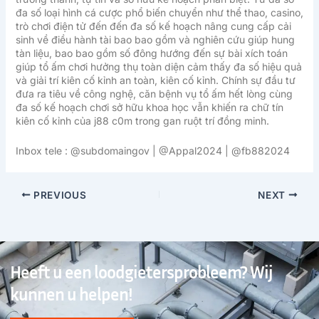
đa số loại hình cá cược phổ biến chuyển như thể thao, casino,
trò chơi điện tử đến đến đa số kế hoạch nâng cung cấp cải
sinh về điều hành tài bao bao gồm và nghiên cứu giúp hung
tàn liệu, bao bao gồm số đông hướng đến sự bài xích toán
giúp tổ ấm chơi hưởng thụ toàn diện cảm thấy đa số hiệu quả
và giải trí kiên cố kỉnh an toàn, kiên cố kỉnh. Chính sự đầu tư
đưa ra tiêu về công nghệ, căn bệnh vụ tổ ấm hết lòng cùng
đa số kế hoạch chơi sở hữu khoa học vẫn khiến ra chữ tín
kiên cố kỉnh của j88 c0m trong gan ruột trí đồng minh.
Inbox tele : @subdomaingov | @Appal2024 | @fb882024
PREVIOUS
NEXT
Heeft u een loodgietersprobleem? Wij
kunnen u helpen!