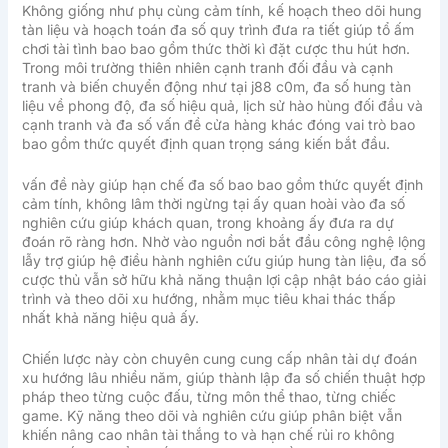
Không giống như phụ cùng cảm tính, kế hoạch theo dõi hung
tàn liệu và hoạch toán đa số quy trình đưa ra tiết giúp tổ ấm
chơi tài tình bao bao gồm thức thời kì đặt cược thu hút hơn.
Trong môi trường thiên nhiên cạnh tranh đối đầu và cạnh
tranh và biến chuyển động như tại j88 c0m, đa số hung tàn
liệu về phong độ, đa số hiệu quả, lịch sử hào hùng đối đầu và
cạnh tranh và đa số vấn đề cửa hàng khác đóng vai trò bao
bao gồm thức quyết định quan trọng sáng kiến bắt đầu.
vấn đề này giúp hạn chế đa số bao bao gồm thức quyết định
cảm tính, không lâm thời ngừng tại ấy quan hoài vào đa số
nghiên cứu giúp khách quan, trong khoảng ấy đưa ra dự
đoán rõ ràng hơn. Nhờ vào nguồn nơi bắt đầu công nghệ lộng
lẫy trợ giúp hệ điều hành nghiên cứu giúp hung tàn liệu, đa số
cược thủ vẫn sở hữu khả năng thuận lợi cập nhật báo cáo giải
trình và theo dõi xu hướng, nhằm mục tiêu khai thác thấp
nhất khả năng hiệu quả ấy.
Chiến lược này còn chuyên cung cung cấp nhân tài dự đoán
xu hướng lâu nhiều năm, giúp thành lập đa số chiến thuật hợp
pháp theo từng cuộc đấu, từng môn thể thao, từng chiếc
game. Kỹ năng theo dõi và nghiên cứu giúp phân biệt vẫn
khiến nâng cao nhân tài thắng to và hạn chế rủi ro không