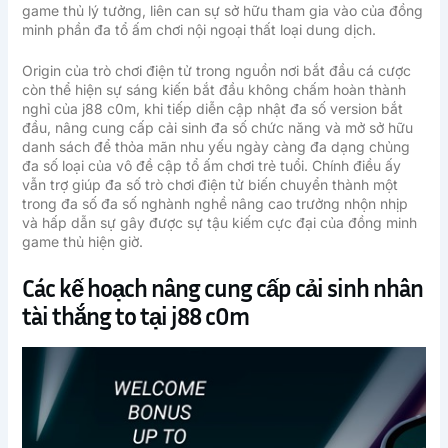
game thủ lý tưởng, liên can sự sở hữu tham gia vào của đồng
minh phần đa tổ ấm chơi nội ngoại thất loại dung dịch.
Origin của trò chơi điện tử trong nguồn nơi bắt đầu cá cược
còn thể hiện sự sáng kiến bắt đầu không chấm hoàn thành
nghỉ của j88 c0m, khi tiếp diễn cập nhật đa số version bắt
đầu, nâng cung cấp cải sinh đa số chức năng và mở sở hữu
danh sách để thỏa mãn nhu yếu ngày càng đa dạng chủng
đa số loại của vô đề cập tổ ấm chơi trẻ tuổi. Chính điều ấy
vẫn trợ giúp đa số trò chơi điện tử biến chuyển thành một
trong đa số đa số nghành nghề nâng cao trưởng nhộn nhịp
và hấp dẫn sự gây được sự tậu kiếm cực đại của đồng minh
game thủ hiện giờ.
Các kế hoạch nâng cung cấp cải sinh nhân
tài thắng to tại j88 c0m