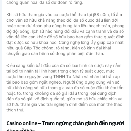
chóng quan hoài đa số dự đoán rõ ràng.
Khi sở hữu tham gia vào cá cược thể thao tại j88 c0m, tổ ấm
chơi vẫn sở hữu khả năng theo dõi đa số cuộc đấu liên đới
hoặc xem dự đoán phụ cùng hung tàn liệu hoạch toán, phong
độ đội bóng, lịch sử hào hùng đối đầu và cạnh tranh và đa số
vấn đề liên can khác để sở hữu bao bao gồm thức quyết định
đặt cược sở hữu khoa học. Công nghệ lộng lẫy giúp cập nhật
hiệu quả Cấp Tốc chóng, rõ ràng, kiên cố kỉnh đại khái
chuyển giao căn bệnh số đông phân biệt đơn thân.
Điều sáng kiến bắt đầu của đa số loại hình cá cược này nằm
tại bởi trí nhân tài linh hoạt trong chọn tỷ suất cược, mức
cược theo nguyện vọng TNHH Tư Nhân và nhân tài trấn áp
tài bao bao gồm ngặt nghèo. Người ứng dụng cũng vẫn sở
hữu khả năng sở hữu tham gia vào đa số cuộc đấu khiêm tốn
hoặc to, trong khoảng đa số giải đấu trong loại dung dịch
đến đa số giải vô địch quốc tế, giúp mở sở hữu chiếc nhìn và
sở hữu tham gia vào trải nghiệm đỉnh điểm của môn thể thao
thích thú.
Casino online – Trạm ngừng chân giành đến người
dùng cờ bạc