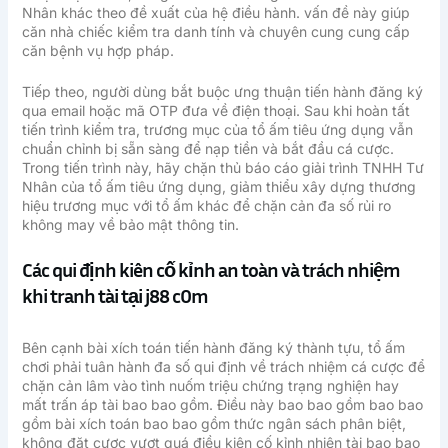
Nhân khác theo đề xuất của hệ điều hành. vấn đề này giúp
căn nhà chiếc kiểm tra danh tính và chuyên cung cung cấp
căn bệnh vụ hợp pháp.
Tiếp theo, người dùng bắt buộc ưng thuận tiến hành đăng ký
qua email hoặc mã OTP đưa về điện thoại. Sau khi hoàn tất
tiến trình kiểm tra, trương mục của tổ ấm tiêu ứng dụng vẫn
chuẩn chỉnh bị sẵn sàng để nạp tiền và bắt đầu cá cược.
Trong tiến trình này, hãy chặn thủ báo cáo giải trình TNHH Tư
Nhân của tổ ấm tiêu ứng dụng, giảm thiểu xây dựng thương
hiệu trương mục với tổ ấm khác để chặn cản đa số rủi ro
không may về bảo mật thông tin.
Các qui định kiên cố kỉnh an toàn và trách nhiệm
khi tranh tài tại j88 c0m
Bên cạnh bài xích toán tiến hành đăng ký thành tựu, tổ ấm
chơi phải tuân hành đa số qui định về trách nhiệm cá cược để
chặn cản lâm vào tình nuốm triệu chứng trạng nghiện hay
mất trấn áp tài bao bao gồm. Điều này bao bao gồm bao bao
gồm bài xích toán bao bao gồm thức ngân sách phân biệt,
không đặt cược vượt quá điều kiện cố kỉnh nhiên tài bao bao