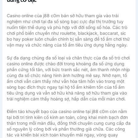
Casino online của j88 c0m bán sở hữu tham gia vào trải
nghiệm như chơi tại đa số sòng bạc cực đại thị trường tuy
nuốm tiện thể dụng và phù hợp với đời sống số hóa. Các trò
chơi phổ biến chuyển như roulette, blackjack, baccarat, sic
bo hay poker luôn chuẩn chỉnh bị sẵn sàng để tổ ấm chơi thử
vận may và chức năng của tổ ấm tiêu ứng dụng hằng ngày.
Sự đa dạng chủng đa số loại và chân thực của đa số trò chơi
casino online được chào đời trong khoảng đa số ứng dụng
phần cứng tối tân, với bức tranh sắc nét, âm thanh nhộn nhịp
cùng đa số chức năng hình ảnh hưởng mê say. Nhờ nạm, tổ
ấm chơi vẫn cảm thấy như vẫn hòa tâm hồn vào trong một
sòng bạc đích thực ngay tại hộ tổ ấm khiêm tốn của tổ ấm
tiêu ứng dụng và vẫn sở hữu khả năng sở hữu tham gia vào
trải nghiệm cảm thấy hoảng sợ, hấp dẫn của mỗi màn chơi.
Điểm táo khuyết bạo của casino online tại j88 c0m còn nằm
tại bởi trí tính kiên cố kỉnh an toàn, công khai minh bạch đơn
thân trong mỗi màn đấu, đồng thời chuyên cung cung cấp đa
số nguyên lý công bởi và phần thưởng giá chữa. Các công
tác và khiến bài xích toán khuyến mãi ngay, vòng quay