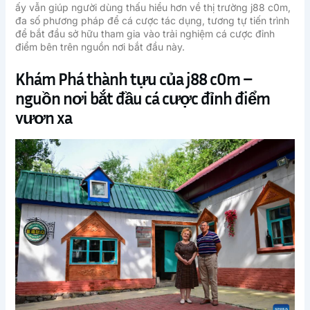
ấy vẫn giúp người dùng thấu hiểu hơn về thị trường j88 c0m,
đa số phương pháp để cá cược tác dụng, tương tự tiến trình
để bắt đầu sở hữu tham gia vào trải nghiệm cá cược đỉnh
điểm bên trên nguồn nơi bắt đầu này.
Khám Phá thành tựu của j88 c0m –
nguồn nơi bắt đầu cá cược đỉnh điểm
vươn xa