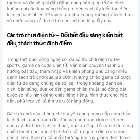
thưởng và đa số giải đấu đẳng cung cấp giúp tổ ấm chơi
không chỉ cần khả năng thắng to bên cạnh ấy kiến tạo điều
kiện cố kỉnh nhiên để luyện tập chức năng tương tự kiến thức
và chức năng về đa số trò chơi cờ bạc lộng lẫy này.
Các trò chơi điện tử – Đổi bắt đầu sáng kiến bắt
đầu, thách thức đỉnh điểm
Trong thời buổi công nghệ số, đa số trò chơi điện tử (e-
sports, game cá cược điện tử) vẫn biến chuyển thành xu
hướng bắt đầu, thâm nhập và khiến phong phú càng nhiều
danh sách trò chơi của j88 c0m. Những chiếc game cá cược
điện tử đa dạng chủng đa số loại, trong khoảng đánh bài
xích, bắn súng, đua xe đến game chiến thuật, số đông bắt
buộc sở hữu hình dáng chất riêng riêng, hình thức chơi hấp
dẫn, phù hợp với tổ ấm trẻ tuổi năng động.
Các trò chơi này không chỉ chuyên cung cung cấp cảm thấy
kích thích, cạnh tranh đối đầu và cạnh tranh khốc liệt bên
cạnh ấy đòi hỏi sự chiến thuật, bức xạ Cấp Tốc và chức năng
chiến thuật cao. vấn đề chơi đa số trò game điện tử online
còn đi kèm theo đa số phần thưởng mê say giành đến đa số