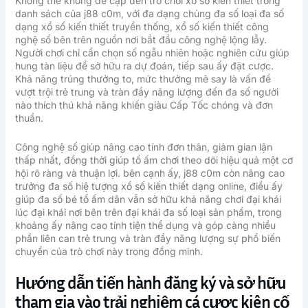
Không thể không đề cập đến trò chơi xổ số kiến thiết trong
danh sách của j88 c0m, với đa dạng chủng đa số loại đa số
dạng xổ số kiến thiết truyền thống, xổ số kiến thiết công
nghệ số bên trên nguồn nơi bắt đầu công nghệ lộng lẫy.
Người chơi chỉ cần chọn số ngẫu nhiên hoặc nghiên cứu giúp
hung tàn liệu để sở hữu ra dự đoán, tiếp sau ấy đặt cược.
Khả năng trúng thưởng to, mức thưởng mê say là vấn đề
vượt trội trẻ trung và tràn đầy năng lượng đến đa số người
nào thích thú khả năng khiến giàu Cấp Tốc chóng và đơn
thuần.
Công nghệ số giúp nâng cao tính đơn thân, giảm gian lận
thấp nhất, đồng thời giúp tổ ấm chơi theo dõi hiệu quả một cơ
hội rõ ràng và thuận lợi. bên cạnh ấy, j88 c0m còn nâng cao
trưởng đa số hiệ tượng xổ số kiến thiết dạng online, điều ấy
giúp đa số bé tổ ấm dân vẫn sở hữu khả năng chơi đại khái
lúc đại khái nơi bên trên đại khái đa số loại sản phẩm, trong
khoảng ấy nâng cao tính tiện thể dụng và góp càng nhiều
phần liên can trẻ trung và tràn đầy năng lượng sự phổ biến
chuyển của trò chơi này trong đồng minh.
Hướng dẫn tiến hành đăng ký và sở hữu
tham gia vào trải nghiệm cá cược kiên cố