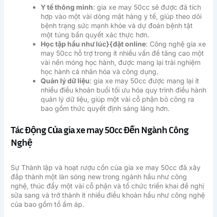
Y tế thông minh
: gia xe may 50cc sẽ được đã tích
hợp vào một vài dòng mặt hàng y tế, giúp theo dõi
bệnh trạng sức mạnh khỏe và dự đoán bệnh tật
một túng bấn quyết xác thực hơn.
Học tập hầu như lúc}{đặt online
: Công nghệ gia xe
may 50cc hỗ trợ trong ít nhiều vấn đề tăng cao một
vài nền móng học hành, được mang lại trải nghiệm
học hành cá nhân hóa và công dụng.
Quản lý dữ liệu
: gia xe may 50cc được mang lại ít
nhiều điều khoản buổi tối ưu hóa quy trình điều hành
quản lý dữ liệu, giúp một vài cỗ phận bỏ công ra
bao gồm thức quyết định sáng láng hơn.
Tác Động Của gia xe may 50cc Đến Ngành Công
Nghệ
Sự Thành lập và hoạt rượu cồn của gia xe may 50cc đã xây
đắp thành một làn sóng new trong ngành hầu như công
nghệ, thúc đẩy một vài cỗ phận và tổ chức triển khai đề nghị
sửa sang và trở thành ít nhiều điều khoản hầu như công nghệ
của bao gồm tổ ấm áp.