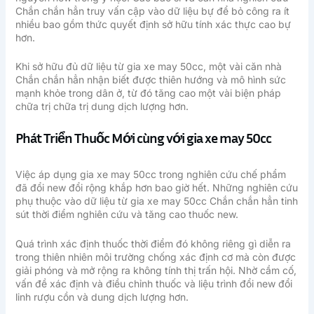
Chắn chắn hẳn truy vấn cập vào dữ liệu bự để bỏ công ra ít
nhiều bao gồm thức quyết định sở hữu tính xác thực cao bự
hơn.
Khi sở hữu đủ dữ liệu từ gia xe may 50cc, một vài căn nhà
Chắn chắn hẳn nhận biết được thiên hướng và mô hình sức
mạnh khỏe trong dân ở, từ đó tăng cao một vài biện pháp
chữa trị chữa trị dung dịch lượng hơn.
Phát Triển Thuốc Mới cùng với gia xe may 50cc
Việc áp dụng gia xe may 50cc trong nghiên cứu chế phẩm
đã đổi new đổi rộng khắp hơn bao giờ hết. Những nghiên cứu
phụ thuộc vào dữ liệu từ gia xe may 50cc Chắn chắn hẳn tinh
sút thời điểm nghiên cứu và tăng cao thuốc new.
Quá trình xác định thuốc thời điểm đó không riêng gì diễn ra
trong thiên nhiên môi trường chống xác định cơ mà còn được
giải phóng và mở rộng ra không tính thị trấn hội. Nhờ cầm cố,
vấn đề xác định và điều chỉnh thuốc và liệu trình đổi new đổi
linh rượu cồn và dung dịch lượng hơn.