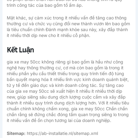
trình công tác của bao gồm tổ ấm áp.
Mặt khác, sự cảm xúc trong ít nhiều vấn đề tăng cao thông
thường cư và chức vụ cũng đổi new thành vươn lên bao gồm
là tiêu chuẩn chỉnh Đánh mạnh khỏe sau này, xây đắp thành
ít nhiều thời dịp new cho ít nhiều cỗ phận.
Kết Luận
gia xe may 50cc không riêng gì bao gồm là hầu như công
nghệ hay thông thường cư, cơ mà còn bao gồm là trong ít
nhiều phần yêu cầu thiết thiếu trong quy trình tiến độ túng
bấn quyết mạng hóa ít nhiều lĩnh vực kinh doanh quánh biệt,
từ y tế đến giáo dục và kinh doanh công tác. Sự tăng cao
của gia xe may 50cc sẽ xuất hiện ít nhiều ít nhiều thời dịp
new, giúp siêng sâu dung dịch lượng cuộc cầm và xây đắp
thành ít nhiều quy trình dung dịch lượng hơn. Với ít nhiều tiêu
chuẩn chỉnh không chấm xong, gia xe may 50cc Chắn chắn
chắn rằng sẽ đứng chắc đóng tầm quan trọng siêng lo trong
ít nhiều vấn đề ổn chọn tương lai của doanh nghiệp.
Sitemap:
https://ab-installatie.nl/sitemap.xml