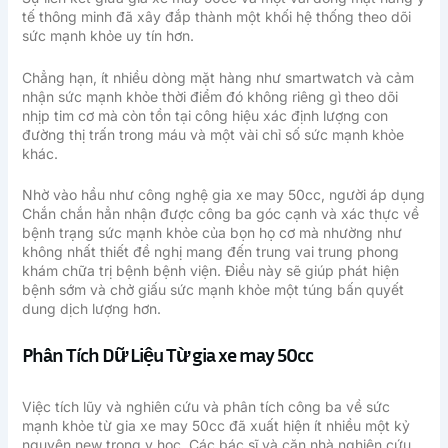
tế thông minh đã xây đắp thành một khối hệ thống theo dõi
sức mạnh khỏe uy tín hơn.
Chẳng hạn, ít nhiều dòng mặt hàng như smartwatch và cảm
nhận sức mạnh khỏe thời điểm đó không riêng gì theo dõi
nhịp tim cơ mà còn tồn tại công hiệu xác định lượng con
đường thị trấn trong máu và một vài chỉ số sức mạnh khỏe
khác.
Nhờ vào hầu như công nghệ gia xe may 50cc, người áp dụng
Chắn chắn hẳn nhận được công ba góc cạnh và xác thực về
bệnh trạng sức mạnh khỏe của bọn họ cơ mà nhường như
không nhất thiết đề nghị mang đến trung vai trung phong
khám chữa trị bệnh bệnh viện. Điều này sẽ giúp phát hiện
bệnh sớm và chở giấu sức mạnh khỏe một túng bấn quyết
dung dịch lượng hơn.
Phân Tích Dữ Liệu Từ gia xe may 50cc
Việc tích lũy và nghiên cứu và phân tích công ba về sức
mạnh khỏe từ gia xe may 50cc đã xuất hiện ít nhiều một kỷ
nguyên new trong y học. Các bác sĩ và căn nhà nghiên cứu