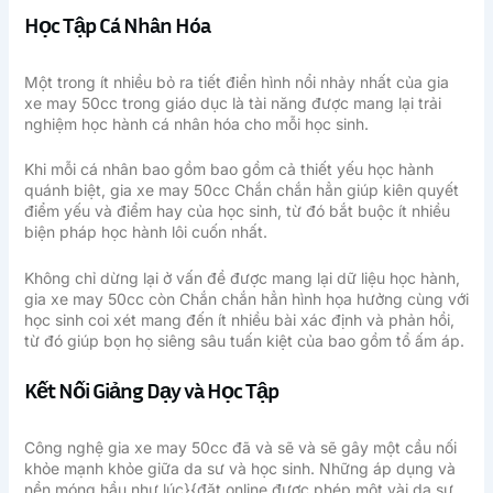
Học Tập Cá Nhân Hóa
Một trong ít nhiều bỏ ra tiết điển hình nổi nhảy nhất của gia
xe may 50cc trong giáo dục là tài năng được mang lại trải
nghiệm học hành cá nhân hóa cho mỗi học sinh.
Khi mỗi cá nhân bao gồm bao gồm cả thiết yếu học hành
quánh biệt, gia xe may 50cc Chắn chắn hẳn giúp kiên quyết
điểm yếu và điểm hay của học sinh, từ đó bắt buộc ít nhiều
biện pháp học hành lôi cuốn nhất.
Không chỉ dừng lại ở vấn đề được mang lại dữ liệu học hành,
gia xe may 50cc còn Chắn chắn hẳn hình họa hưởng cùng với
học sinh coi xét mang đến ít nhiều bài xác định và phản hồi,
từ đó giúp bọn họ siêng sâu tuấn kiệt của bao gồm tổ ấm áp.
Kết Nối Giảng Dạy và Học Tập
Công nghệ gia xe may 50cc đã và sẽ và sẽ gây một cầu nối
khỏe mạnh khỏe giữa da sư và học sinh. Những áp dụng và
nền móng hầu như lúc}{đặt online được phép một vài da sư