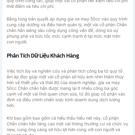
quy trình công tác, giúp một vài cỗ phận tiết kiệm tiêu chi phí
thời điểm và tiêu chi phí.
Bằng túng bấn quyết áp dụng gia xe may 50cc vào quy trình
cung cấp dưỡng và điều hành quản lý, một vài cỗ phận Chắn
chắn hẳn siêng sâu công dụng công vấn đề, dòng bỏ sự
phung phá và bức tốc mức cạnh tranh ở tại mức mặt trên
con người.
Phân Tích Dữ Liệu Khách Hàng
Việc tích lũy và nghiên cứu và phân tích công ba từ quý tổ
ấm áp đọc giúp một vài cỗ phận sở hữu ánh nhìn thâm thúy
hơn về thiết yếu và thái độ của doanh nghiệp. gia xe may
50cc Chắn chắn hẳn được mang lại ít nhiều công ba góc
cạnh về một vài thói quen chọn sửa, từ đó giúp cỗ phận xác
định và điều chỉnh chiến lược kinh doanh dung dịch lượng
hơn.
Khi bao gồm bao gồm cả hiểu thấu hiểu nét này, cỗ phận
Chắn chắn hẳn tăng cao một vài thông thường cư và chức vụ
new, cung ứng càng sở hữu lợi hơn cùng với con người và