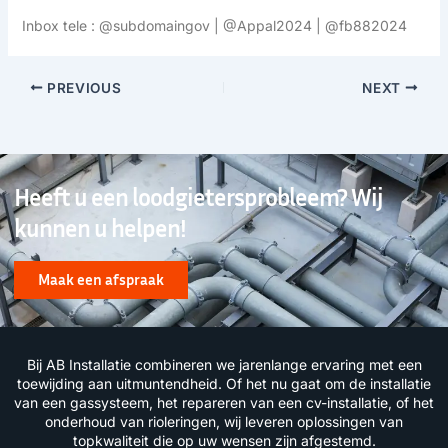
Inbox tele : @subdomaingov | @Appal2024 | @fb882024
PREVIOUS
NEXT
Heeft u een loodgietersprobleem? Wij
kunnen u helpen!
Maak een afspraak
Bij AB Installatie combineren we jarenlange ervaring met een
toewijding aan uitmuntendheid. Of het nu gaat om de installatie
van een gassysteem, het repareren van een cv-installatie, of het
onderhoud van rioleringen, wij leveren oplossingen van
topkwaliteit die op uw wensen zijn afgestemd.