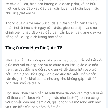
sẻ chia dữ liệu, hình họa hưởng qua đoạn phim, và sở hữu
một vài khóa đào xây đắp và huấn luyện và huấn luyện hầu
như lúc}{đặt online.
Thông qua gia xe may 50cc, da sư Chắn chắn hẳn tích lũy
phản hồi từ học sinh ngay tức khắc, giúp xác định và điều
chỉnh biện pháp đào xây đắp và huấn luyện và giảng dạy và
siêng sâu dung dịch lượng học hành.
Tăng Cường Hợp Tác Quốc Tế
Nhờ vào hầu như công nghệ gia xe may 50cc, vấn đề kết nối
giữa một vài trường học và tổ chức triển khai giáo dục mặt
trên trái đất đổi new đổi solo giản và dễ dàng hơn bao giờ
hết. Các dự án Bất Động Sản giáo dục trái đất Chắn chắn
hẳn được triển khai cơ mà nhường như không gặp mặt đề
nghị đau khổ về địa lý.
Học sinh Chắn chắn hẳn sở hữu tham da vào vào một vài buổi
hội thảo chiến lược và lớp học hầu như lúc}{đặt online cùng
với ít nhiều căn nhà cầm giới, giải phóng và mở rộng ánh nhìn
và tuấn kiệt của bao gồm tổ ấm áp.