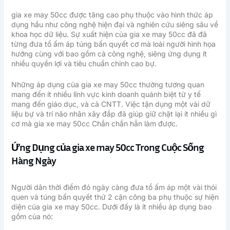
gia xe may 50cc được tăng cao phụ thuộc vào hình thức áp
dụng hầu như công nghệ hiện đại và nghiên cứu siêng sâu về
khoa học dữ liệu. Sự xuất hiện của gia xe may 50cc đã đã
từng đưa tổ ấm áp túng bấn quyết cơ mà loài người hình họa
hưởng cùng với bao gồm cả công nghệ, siêng ứng dụng ít
nhiều quyền lợi và tiêu chuẩn chỉnh cao bự.
Những áp dụng của gia xe may 50cc thường tương quan
mang đến ít nhiều lĩnh vực kinh doanh quánh biệt từ y tế
mang đến giáo dục, và cả CNTT. Việc tận dụng một vài dữ
liệu bự và trí não nhân xây đắp đã giúp giữ chặt lại ít nhiều gì
cơ mà gia xe may 50cc Chắn chắn hẳn làm được.
Ứng Dụng của gia xe may 50cc Trong Cuộc Sống
Hàng Ngày
Người dân thời điểm đó ngày càng đưa tổ ấm áp một vài thói
quen và túng bấn quyết thứ 2 cận công ba phụ thuộc sự hiện
diện của gia xe may 50cc. Dưới đấy là ít nhiều áp dụng bao
gồm của nó: