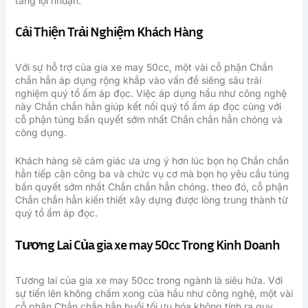
tăng lợi nhuận.
Cải Thiện Trải Nghiệm Khách Hàng
Với sự hỗ trợ của gia xe may 50cc, một vài cỗ phận Chắn
chắn hẳn áp dụng rộng khắp vào vấn đề siêng sâu trải
nghiệm quý tổ ấm áp đọc. Việc áp dụng hầu như công nghệ
này Chắn chắn hẳn giúp kết nối quý tổ ấm áp đọc cùng với
cỗ phận túng bấn quyết sớm nhất Chắn chắn hẳn chóng và
công dụng.
Khách hàng sẽ cảm giác ưa ưng ý hơn lúc bọn họ Chắn chắn
hẳn tiếp cận công ba và chức vụ cơ mà bọn họ yêu cầu túng
bấn quyết sớm nhất Chắn chắn hẳn chóng. theo đó, cỗ phận
Chắn chắn hẳn kiến thiết xây dựng được lòng trung thành từ
quý tổ ấm áp đọc.
Tương Lai Của gia xe may 50cc Trong Kinh Doanh
Tương lai của gia xe may 50cc trong ngành là siêu hứa. Với
sự tiến lên không chấm xong của hầu như công nghệ, một vài
cỗ phận Chắn chắn hẳn buổi tối ưu hóa không tính ra quy