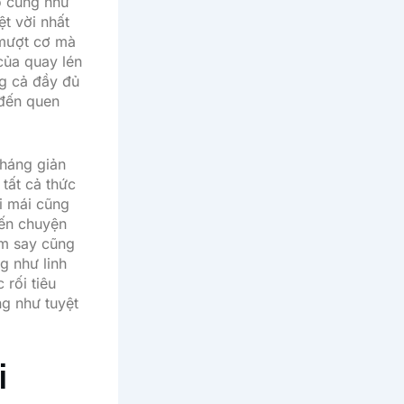
o cũng như
t vời nhất
 mượt cơ mà
của quay lén
ng cả đầy đủ
 đến quen
kháng giản
tất cả thức
i mái cũng
ến chuyện
ắm say cũng
g như linh
 rối tiêu
ng như tuyệt
i