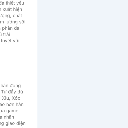
a thiết yếu
 xuất hiện
ượng, chất
âm lượng sôi
 phần đa
 trải
tuyệt vời
phần đông
 Từ đầy đủ
i Xỉu, Xóc
béo hơn hẳn
 tựa game
ừa nhận
g giao diện