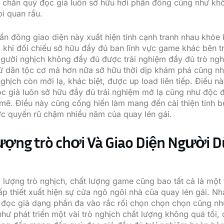
n chắn quý đọc giả luôn sở hữu hơi phần đông cũng như kh
bi quan rầu.
ần đông giao diện này xuất hiện tính cạnh tranh nhau khỏe
i khi đối chiếu sở hữu đầy đủ ban lĩnh vực game khác bên t
Người nghịch không đầy đủ được trải nghiệm đầy đủ trò ngh
sử dân tộc cơ mà hơn nữa sở hữu thời dịp khám phá cũng 
ghịch còn mới lạ, khác biệt, được up load liên tiếp. Điều nà
c giả luôn sở hữu đầy đủ trải nghiệm mớ lạ cũng như độc 
 mê. Điều này cũng cống hiến làm mang đến cải thiện tính 
c quyến rũ chậm nhiều năm của quay lén gái.
ượng trò chơi Và Giao Diện Người 
 lượng trò nghịch, chất lượng game cũng bao tất cả là một
ấp thiết xuất hiện sự cửa ngõ ngôi nhà của quay lén gái. Nh
 đọc giả dạng phần đa vào rắc rối chọn chọn chọn cũng như
hư phát triển một vài trò nghịch chất lượng không quá tồi, 