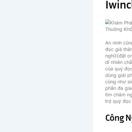
Iwinc
An ninh cũn
đọc giả thâ
nghỉ}{đặt o
dĩ nhiên ch
của quý đọc 
dùng giải p
cũng như sin
phần đa gia
tìm chăm ng
trợ quý đọc
Công N