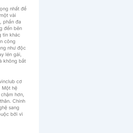
rọng nhất để
một vài
, phần đa
ng đến bên
 tin khác
ến công
ũng như độc
y lén gái,
mà không bắt
winclub cơ
. Một hệ
ả chậm hơn,
thân. Chính
nghệ sang
buộc bởi vì