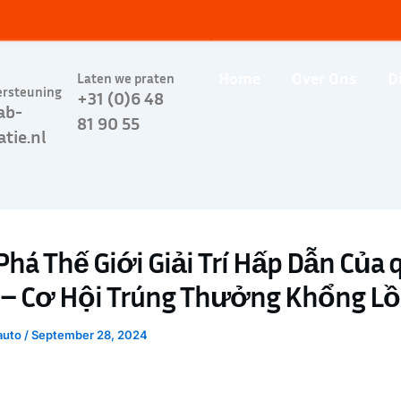
Home
Over Ons
D
Laten we praten
ersteuning
+31 (0)6 48
ab-
81 90 55
atie.nl
há Thế Giới Giải Trí Hấp Dẫn Của 
i – Cơ Hội Trúng Thưởng Khổng Lồ
auto
/
September 28, 2024
i