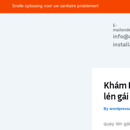
Skip
Snelle oplossing voor uw sanitaire problemen!
to
content
E-
mailond
info@
install
Khám P
lén gá
By
wordpress
quay lén gá