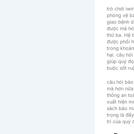
trò chơi iw
phòng vệ bá
giao bệnh d
được mã hóa
thứ ba. Hệ 
được phối h
trong khoả
hại. câu hỏ
giúp quý đọc
buộc sốt ruộ
câu hỏi bảo
mà hơn nữa l
thống an to
xuất hiện m
sách bảo mậ
trọng là đầy
trí của quý 