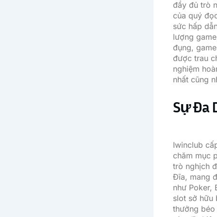
đầy đủ trò 
của quý đọc
sức hấp dẫn
lượng game 
đụng, game
được trau c
nghiệm hoàn
nhất cũng nh
Sự Đa D
Iwinclub cấ
chăm mục ph
trò nghịch 
Đĩa, mang đ
như Poker, 
slot sở hữu
thưởng béo 