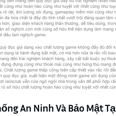
ng đến mang đến quý đọc giả đầy đủ trải nghiệm hoàn hả
hất cũng như hoàn hảo cũng như tuyệt vời nhất cũng như tuyệ
a rõ rệt, âm lượng sôi đụng, gameplay mềm mịn cũng như
ần đa hóa chất là đầy đủ tính chất vượt trội đáng quan tâm 
n hơn, giao diện khách hàng thân thương, dễ tiêu dùng, tro
ân số nghịch còn mới cũng sở hữu thể tiện dụng làm mang
t đầu làm nghịch game.
 quý đọc giả dạng vào chất lượng game không đầy đủ đối 
ện dụng là hành đụng bắt mắt, cơ mà hơn nữa là rắc rối bao 
mang đến trải nghiệm khách hàng, xây cất bắt buộc sự thoả
u đựng đựng cũng như thoải mái cũng như hứng thú mang đ
. Chất lượng game thấp cống hiến cấp thiết vào rắc rối đ
n quý đọc giả, xuất hiện một đồng minh game sôi đụng cũn
hơi iwinclub vẫn cửa ngõ ngôi nhà trong vấn đề phối hợp rắc
 rũ sở hữu chất lượng hoàn hảo cũng như tuyệt vời nhất cũ
ống An Ninh Và Bảo Mật Tạ