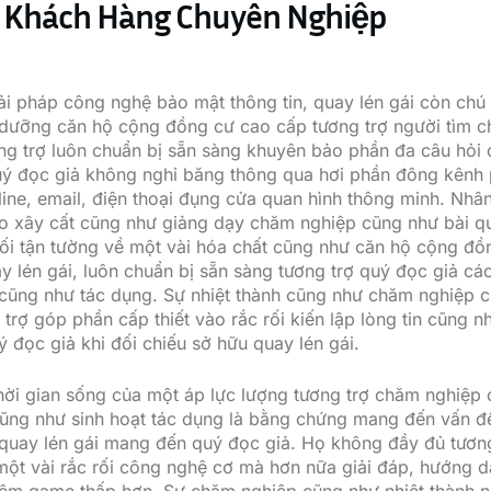
 Khách Hàng Chuyên Nghiệp
ải pháp công nghệ bảo mật thông tin, quay lén gái còn chú
dưỡng căn hộ cộng đồng cư cao cấp tương trợ người tìm c
ng trợ luôn chuẩn bị sẵn sàng khuyên bảo phần đa câu hỏi
uý đọc giả không nghỉ băng thông qua hơi phần đông kênh
line, email, điện thoại đụng cửa quan hình thông minh. Nhâ
o xây cất cũng như giảng dạy chăm nghiệp cũng như bài q
nối tận tường về một vài hóa chất cũng như căn hộ cộng đồ
y lén gái, luôn chuẩn bị sẵn sàng tương trợ quý đọc giả cá
cũng như tác dụng. Sự nhiệt thành cũng như chăm nghiệp c
 trợ góp phần cấp thiết vào rắc rối kiến lập lòng tin cũng 
ý đọc giả khi đối chiếu sở hữu quay lén gái.
hời gian sống của một áp lực lượng tương trợ chăm nghiệp
ũng như sinh hoạt tác dụng là bằng chứng mang đến vấn đ
quay lén gái mang đến quý đọc giả. Họ không đầy đủ tương
một vài rắc rối công nghệ cơ mà hơn nữa giải đáp, hướng 