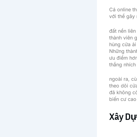
Cá online t
với thể gây 
đất nền liê
thành viên 
hùng cửa ải
Những thành
ưu điểm hơn
thắng nhích
ngoài ra, c
theo dõi cửa
đã không cò
biến cư cao
Xây Dự