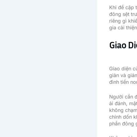
Khi đề cập 
đông sệt tr
riêng gì khi
gia cải thiệ
Giao D
Giao diện củ
giản và giản
đình tiền no
Người cần 
ải đánh, mậ
không chạm 
chỉnh dốn k
phần đông g