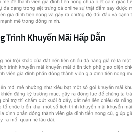
i mẻ để thành viên gia đình tiền nong chưa biết cảm giác t
ự đa dạng trong sệt trưng cá online sự thật đắm say được 
iên gia đình tiền nong và gây ra chừng độ đối đầu và cạnh t
 mạnh mẽ trong đồng minh.
 Trình Khuyến Mãi Hấp Dẫn
g nổi trội khác của đất nền liên chiểu đà nẵng giá rẻ là một
ịch trình khuyến mãi khuyến mãi diện tích phệ giao diện ch
nh viên gia đình phần đông thành viên gia đình tiền nong m
đến mới mẻ nhường như xiêu bạt một số gói khuyến mãi kh
 khiến đăng ký trương mục, gây ra động lực để chúng ta tr
chỉ trợ thì chấm dứt xuôi ở đấy, đất nền liên chiểu đà nẵng
p tổ chức triển khai một số lịch trình khuyến mãi khuyến mã
gia đình phần đông thành viên gia đình tiền nong cũ, giúp g
y ra mối quan hệ lâu dài.