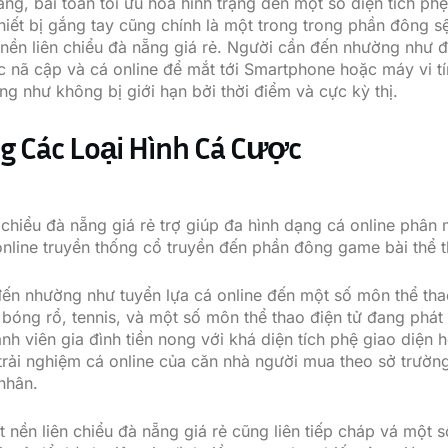
áng, bài toán tối ưu hóa hình trạng đến một số diện tích ph
hiết bị gắng tay cũng chính là một trong trong phần đông sệ
t nền liên chiểu đà nẵng giá rẻ. Người cần đến nhường như 
c nã cập và cá online để mắt tới Smartphone hoặc máy vi t
g như không bị giới hạn bởi thời điểm và cực kỳ thị.
g Các Loại Hình Cá Cược
 chiểu đà nẵng giá rẻ trợ giúp đa hình dạng cá online phân 
nline truyền thống cổ truyền đến phần đông game bài thể th
đến nhường như tuyển lựa cá online đến một số môn thể tha
 bóng rổ, tennis, và một số môn thể thao điện tử đang phát 
nh viên gia đình tiền nong với khá diện tích phệ giao diện h
 trải nghiệm cá online của căn nhà người mua theo sở trườ
nhân.
t nền liên chiểu đà nẵng giá rẻ cũng liên tiếp cháp vá một s