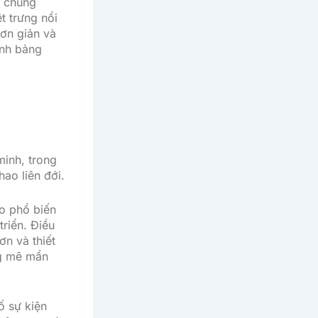
ệ chủng
t trưng nổi
đơn giản và
ính bảng
minh, trong
ao liên đới.
o phổ biến
triển. Điều
ơn và thiết
ng mê mẩn
ố sự kiện