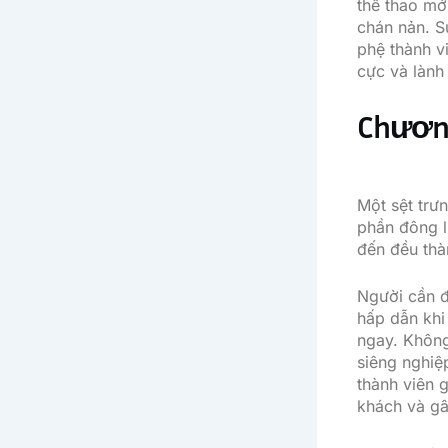
thể thao mớ
chán nản. S
phệ thành v
cực và lành
Chương
Một sệt trưn
phần đông l
đến đều thà
Người cần 
hấp dẫn khi
ngay. Không 
siêng nghiệ
thành viên 
khách và gâ