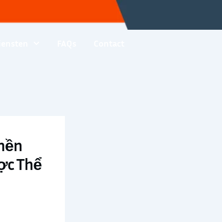
iensten
FAQs
Contact
 nền
ược Thể