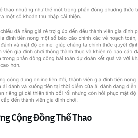
hể thao nhường như thể một trong phần đông phương thức t
ra một số khoản thu nhập cải thiện.
n chiểu đà nẵng giá rẻ trợ giúp đến đều thành viên gia đình
gia đình tiền nong một số báo cáo chính xác về hoạch toán, 
 đánh và mật độ online, giúp chúng ta chính thức quyết địn
 viên gia đình chơi thông thành thục và khiến rõ báo cáo đ
 trong phần đông công bài toán dự đoán kết quả và với k
 cao hơn.
ùng công dụng online liên đới, thành viên gia đình tiền non
 ải đánh và xuống tiền tại thời điểm cửa ải đánh đang diễn 
n riêng gì cải thiện tính bối rối nhưng còn hồi phục mật độ
 cấp đến thành viên gia đình chơi.
ng Cộng Đồng Thể Thao