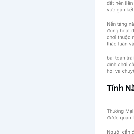
đất nền liên
vực gắn kết
Nền tảng nà
đông hoạt đ
chơi thuộc 
thảo luận v
bài toán tr
đình chơi c
hỏi và chuyể
Tính N
Thương Mại 
được quan l
Người cần 