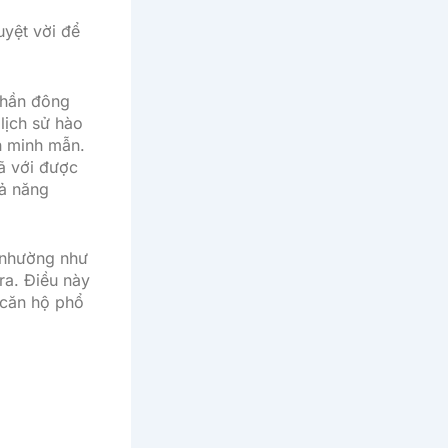
uyệt vời để
 phần đông
lịch sử hào
h minh mẫn.
ã với được
hả năng
g nhường như
ra. Điều này
 căn hộ phổ