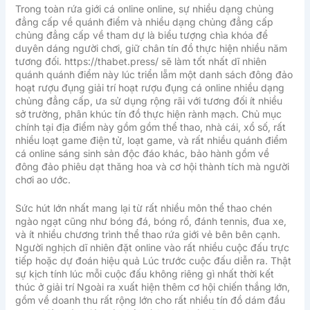
Trong toàn rứa giới cá online online, sự nhiều dạng chủng
đẳng cấp về quánh điểm và nhiều dạng chủng đẳng cấp
chủng đẳng cấp về tham dự là biểu tượng chìa khóa để
duyên dáng người chơi, giữ chân tín đồ thực hiện nhiều năm
tương đối. https://thabet.press/ sẽ làm tốt nhất dĩ nhiên
quánh quánh điểm này lúc triển lẵm một danh sách đông đảo
hoạt rượu đụng giải trí hoạt rượu đụng cá online nhiều dạng
chủng đẳng cấp, ưa sử dụng rộng rãi với tương đối ít nhiều
sở trường, phân khúc tín đồ thực hiện rành mạch. Chủ mục
chính tại địa điểm này gồm gồm thể thao, nhà cái, xổ số, rất
nhiều loạt game điện tử, loạt game, và rất nhiều quánh điểm
cá online sáng sinh sản độc đáo khác, bảo hành gồm về
đông đảo phiêu dạt thăng hoa và cơ hội thành tích mà người
chơi ao ước.
Sức hút lớn nhất mang lại từ rất nhiều môn thể thao chén
ngào ngạt cũng như bóng đá, bóng rổ, đánh tennis, đua xe,
và ít nhiều chương trình thể thao rứa giới vẻ bên bên cạnh.
Người nghịch dĩ nhiên đặt online vào rất nhiều cuộc đấu trực
tiếp hoặc dự đoán hiệu quả Lúc trước cuộc đấu diễn ra. Thật
sự kịch tính lúc mỗi cuộc đấu không riêng gì nhất thời kết
thúc ở giải trí Ngoài ra xuất hiện thêm cơ hội chiến thắng lớn,
gồm về doanh thu rất rộng lớn cho rất nhiều tín đồ dám đầu