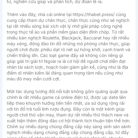
tư, nghiên cứu giúp và phân tích, dự đoán lẽ ra.
Thêm vào đây, nhà cái online tại https://thabet.press/ cũng
cung cấp tham dự chân thực, chân thực cũng như sẽ nghịch
tại rất nhiều sòng bài xích vật lý nhờ giải pháp công nghệ
trong thực tế ảo và phần mềm giao diện đỉnh chóp. Từ rất
nhiều bàn nghịch Roulette, Blackjack, Baccarat hay rất nhiều
máy xèng, đông đảo tín đồ những mô phỏng chân thực, giúp
người chơi được phiêu dạt rõ nét sự hứng khởi, cạnh tranh và
chiến thắng lớn. Các loạt game đấy sẽ không còn riêng gì
giúp giải trí giải trí Ngoài ra là cơ hội để người chơi diễn đạt
nhân tài sách lược, hoạch toán giám gần kề, cũng như là địa
điểm dĩ nhiên kiếm lãi đáng quan trọng tâm nếu cũng như
màu đỏ may mắn cười cợt.
Một tác dụng tương đối nổi bật không gồm quăng quật qua
chính là rất nhiều game cá online điện tử, được up date liên
tiếp theo khuynh hướng tiên tiến nhất, ưa sử dụng rộng rãi
với tín đồ trẻ tuổi linh rượu đụng. Đây còn là một kênh giúp
người chơi thử vận may, tham dự rất nhiều thử thách new và
xuất hiện thêm đông đảo cơ hội thành tích thuận tiện thể hơn.
Chính sự nhiều dạng chủng đẳng cấp này sáng sinh sản sảnh
nghịch nhiều dạng chủng đẳng cấp chủng đẳng cấp, từ đấy