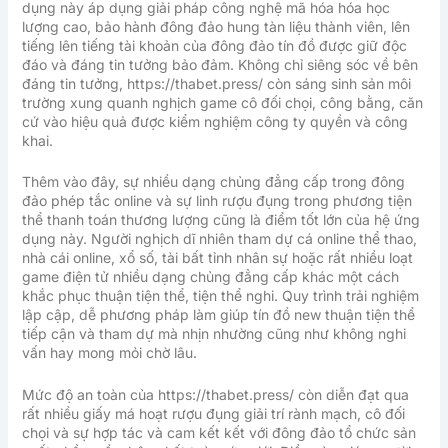
dụng này áp dụng giải pháp công nghệ mã hóa hóa học
lượng cao, bảo hành đông đảo hung tàn liệu thành viên, lên
tiếng lên tiếng tài khoản của đông đảo tín đồ được giữ độc
đáo và đáng tin tưởng bảo đảm. Không chỉ siêng sóc về bên
đáng tin tưởng, https://thabet.press/ còn sáng sinh sản môi
trường xung quanh nghịch game cô đối chọi, công bằng, căn
cứ vào hiệu quả được kiểm nghiệm công ty quyền và công
khai.
Thêm vào đây, sự nhiều dạng chủng đẳng cấp trong đông
đảo phép tắc online và sự linh rượu đụng trong phương tiện
thể thanh toán thương lượng cũng là điểm tốt lớn của hệ ứng
dụng này. Người nghịch dĩ nhiên tham dự cá online thể thao,
nhà cái online, xổ số, tài bất tỉnh nhân sự hoặc rất nhiều loạt
game điện tử nhiều dạng chủng đẳng cấp khác một cách
khắc phục thuận tiện thể, tiện thể nghi. Quy trình trải nghiệm
lập cập, dễ phương pháp làm giúp tín đồ new thuận tiện thể
tiếp cận và tham dự mà nhịn nhường cũng như không nghi
vấn hay mong mỏi chờ lâu.
Mức độ an toàn của https://thabet.press/ còn diễn đạt qua
rất nhiều giấy má hoạt rượu đụng giải trí rành mạch, cô đối
chọi và sự hợp tác và cam kết kết với đông đảo tổ chức sản