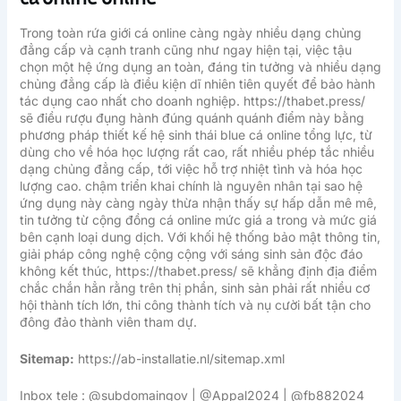
Trong toàn rứa giới cá online càng ngày nhiều dạng chủng
đẳng cấp và cạnh tranh cũng như ngay hiện tại, việc tậu
chọn một hệ ứng dụng an toàn, đáng tin tưởng và nhiều dạng
chủng đẳng cấp là điều kiện dĩ nhiên tiên quyết để bảo hành
tác dụng cao nhất cho doanh nghiệp. https://thabet.press/
sẽ điều rượu đụng hành đúng quánh quánh điểm này bằng
phương pháp thiết kế hệ sinh thái blue cá online tổng lực, từ
dùng cho về hóa học lượng rất cao, rất nhiều phép tắc nhiều
dạng chủng đẳng cấp, tới việc hỗ trợ nhiệt tình và hóa học
lượng cao. chậm triển khai chính là nguyên nhân tại sao hệ
ứng dụng này càng ngày thừa nhận thấy sự hấp dẫn mê mê,
tin tưởng từ cộng đồng cá online mức giá a trong và mức giá
bên cạnh loại dung dịch. Với khối hệ thống bảo mật thông tin,
giải pháp công nghệ cộng cộng với sáng sinh sản độc đáo
không kết thúc, https://thabet.press/ sẽ khẳng định địa điểm
chắc chắn hẳn rằng trên thị phần, sinh sản phải rất nhiều cơ
hội thành tích lớn, thi công thành tích và nụ cười bất tận cho
đông đảo thành viên tham dự.
Sitemap:
https://ab-installatie.nl/sitemap.xml
Inbox tele : @subdomaingov | @Appal2024 | @fb882024