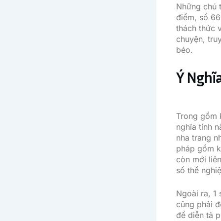
Những chú t
điểm, số 66
thách thức 
chuyện, tru
béo.
Ý Nghĩ
Trong gồm k
nghĩa tính 
nha trang n
pháp gồm kh
còn mới liê
số thể nghiệ
Ngoài ra, 1
cũng phải đ
để diễn tả p