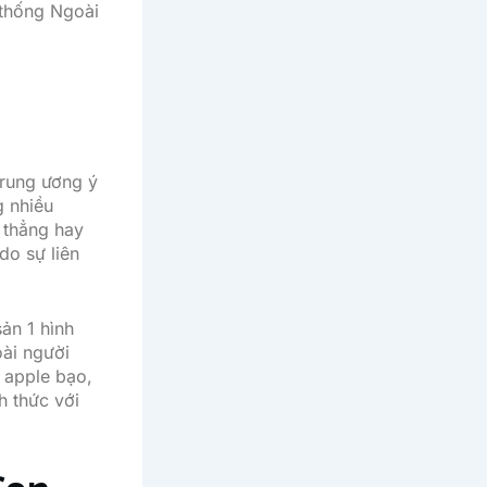
 thống Ngoài
trung ương ý
g nhiều
 thẳng hay
do sự liên
sản 1 hình
oài người
h apple bạo,
h thức với