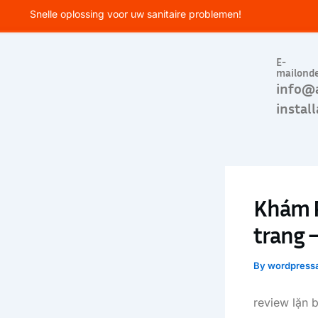
Skip
Snelle oplossing voor uw sanitaire problemen!
to
content
E-
mailond
info@
install
Khám P
trang 
By
wordpress
review lặn 