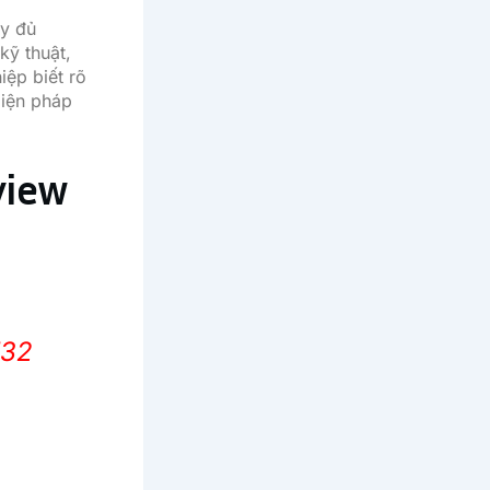
ầy đủ
kỹ thuật,
iệp biết rõ
biện pháp
view
F32