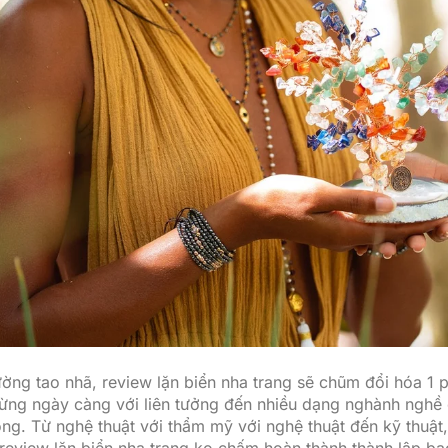
rường tao nhã, review lặn biển nha trang sẽ chũm đổi hóa 1 
ừng ngày càng với liên tưởng đến nhiều dạng nghành nghề
ng. Từ nghệ thuật với thẩm mỹ với nghệ thuật đến kỹ thuật, 