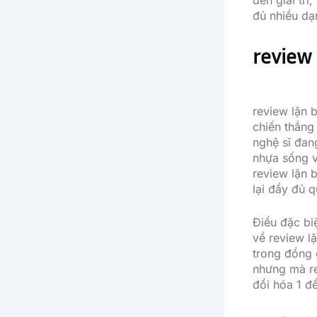
đến giải tr
đủ nhiều dạ
review
review lặn 
chiến thắng
nghệ sĩ đan
nhựa sống v
review lặn 
lại đầy đủ 
Điều đặc biệ
về review lặ
trong đồng 
nhưng mà re
đổi hóa 1 đ