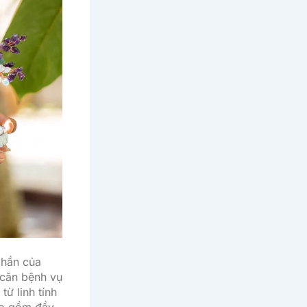
phần của
 căn bệnh vụ
từ linh tính