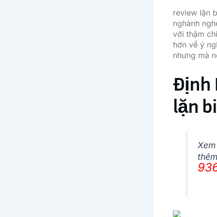
review lặn b
nghành nghề
với thậm chí
hơn về ý ng
nhưng mà nó
Định 
lặn b
Xem
thê
93