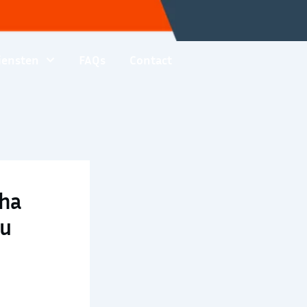
iensten
FAQs
Contact
nha
ệu