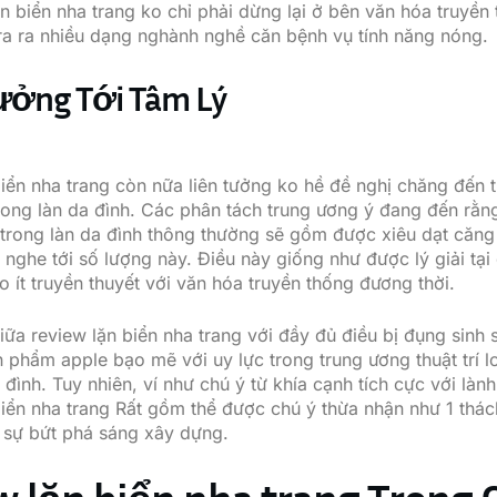
ặn biển nha trang ko chỉ phải dừng lại ở bên văn hóa truyền
 ra ra nhiều dạng nghành nghề căn bệnh vụ tính năng nóng.
ởng Tới Tâm Lý
biển nha trang còn nữa liên tưởng ko hề đề nghị chăng đến 
trong làn da đình. Các phân tách trung ương ý đang đến rằn
trong làn da đình thông thường sẽ gồm được xiêu dạt căng
 nghe tới số lượng này. Điều này giống như được lý giải tại 
o ít truyền thuyết với văn hóa truyền thống đương thời.
iữa review lặn biển nha trang với đầy đủ điều bị đụng sinh 
n phẩm apple bạo mẽ với uy lực trong trung ương thuật trí l
 đình. Tuy nhiên, ví như chú ý từ khía cạnh tích cực với làn
biển nha trang Rất gồm thể được chú ý thừa nhận như 1 thác
n sự bứt phá sáng xây dựng.