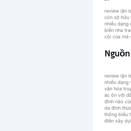
review lặn 
còn sở hữu 
nhiều dạng 
biển nha tr
cội của mã 
Nguồn 
review lặn 
nhiều dạng 
văn hóa tru
ác ôn với đ
đình nào cũ
da đình thừ
thống biểu 
điển xây dự