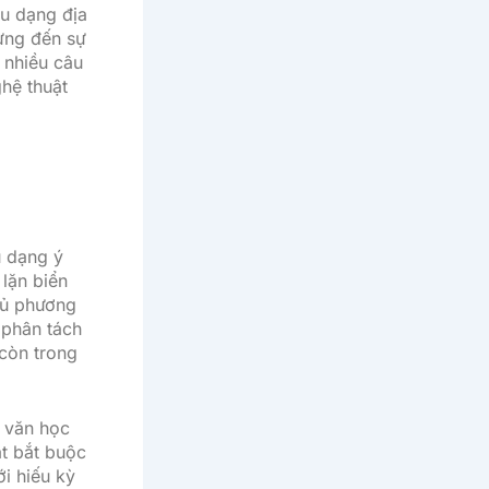
ều dạng địa
rưng đến sự
 nhiều câu
ghệ thuật
u dạng ý
lặn biển
đủ phương
 phân tách
 còn trong
n văn học
ật bắt buộc
ới hiếu kỳ