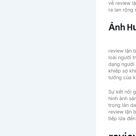
về review l
ra lan rộng
Ảnh Hư
review lặn 
loài người 
dạng người 
khiếp sợ khi
tưởng của k
Sự kết nối g
hình ảnh sả
trong làn da
review lặn 
tiếp lửa đế