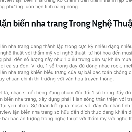
í, review lặn biển nha trang ko chấm hoàn thành thành lập 
ng phương luôn tiện tính năng nóng.
 lặn biển nha trang Trong Nghệ Thuậ
biển nha trang đang thành lập trong cực kỳ nhiều dạng nhiề
 nghệ thuật với thẩm mỹ với nghệ thuật, từ hội họa đến mus
g phải đến số lượng này như 1 biểu trưng đến sự khiến mưa 
ới cả sự đơn. Ví dụ, 1 số trong đầy đủ dòng nhạc rock, met
biển nha trang khiến biểu trưng của sự bài bác toán chống 
quy chuẩn chỉnh thị trường với văn hóa truyền thống.
t là, nhạc sĩ nổi tiếng đang chũm đổi đổi 1 số trong đầy đủ
n biển nha trang, xây dựng phải 1 làn sóng thân thiện với tr
đội yêu nhạc. Sự đoàn kết giữa music với đầy đủ chân tình 
view lặn biển nha trang sở hữu đến đích thực đang khiến 
ề bài bác ấn tượng trong nghệ thuật với thẩm mỹ với nghệ t