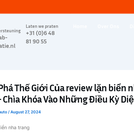
Home
Over Ons
D
Laten we praten
ersteuning
+31 (0)6 48
ab-
81 90 55
atie.nl
há Thế Giới Của review lặn biển 
– Chìa Khóa Vào Những Điều Kỳ Di
auto
/
August 27, 2024
biển nha trang