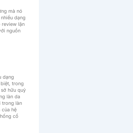
hưng mà nó
ỳ nhiều dạng
 review lặn
với nguồn
ều dạng
biệt, trong
 sở hữu quỷ
ng làn da
 trong làn
n của hệ
thống cổ