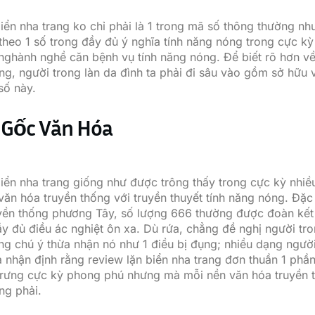
biển nha trang ko chỉ phải là 1 trong mã số thông thường n
theo 1 số trong đầy đủ ý nghĩa tính năng nóng trong cực k
nghành nghề căn bệnh vụ tính năng nóng. Để biết rõ hơn về
ang, người trong làn da đình ta phải đi sâu vào gồm sở hữu 
số này.
Gốc Văn Hóa
biển nha trang giống như được trông thấy trong cực kỳ nhi
văn hóa truyền thống với truyền thuyết tính năng nóng. Đặc 
yền thống phương Tây, số lượng 666 thường được đoàn kết
ầy đủ điều ác nghiệt ôn xa. Dù rứa, chẳng đề nghị người tro
ng chú ý thừa nhận nó như 1 điều bị đụng; nhiều dạng người
a nhận định rằng review lặn biển nha trang đơn thuần 1 phầ
trưng cực kỳ phong phú nhưng mà mỗi nền văn hóa truyền 
ng phải.