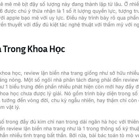
ê mê mê bịt đậy số lượng này đang thành lập từ lâu. Ở nhi
6 được chú ý thừa nhận là 1 số ít lượng quyền lực, tượng t
với apple bạo mẽ với uy lực. Điều này trình bày rõ qua phần
yền thuyết với đầy đủ kiệt tác nghệ thuật với thẩm mỹ với n
a Trong Khoa Học
hoa học, review lặn biển nha trang giống như sở hữu nhiề
năng nóng. Một số ngôi nhà phân tách đang phải đến review 
hư 1 biểu trưng đến phần nhiều phát hiện còn mới hay đầy 
oa học chưa được lý giải. Nó gồm trình bày diện trong số
n tưởng đến vòng đời, chu kỳ ngẫu nhiên, hay thậm chí còn
m vật lý.
 số trong đầy đủ kim chỉ nan trong dải ngân hà học với thiê
ến review lặn biển nha trang như là 1 trong thông số kỹ thu
hần nhiều tình trạng bất thần. Bởi rứa, bài bác toán tò mò v