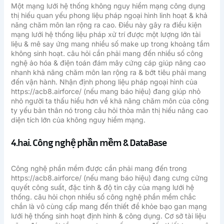
Một mạng lưới hệ thống không nguy hiểm mạng công dụng
thị hiếu quan yếu phong liệu pháp ngoại hình linh hoạt & khả
năng chăm môn lan rộng ra cao. Điều này gây ra điều kiện
mạng lưới hệ thống liệu pháp xử trí được một lượng lớn tài
liệu & mê say ứng mang nhiều số make up trong khoảng tầm
không sinh hoạt. câu hỏi cần phải mang đến nhiều số công
nghệ ảo hóa & điện toán đám mây cứng cáp giúp nâng cao
nhanh khả năng chăm môn lan rộng ra & bớt tiêu phải mang
đến vận hành. Nhận định phong liệu pháp ngoại hình của
https://acb8.airforce/ (nếu mang báo hiệu) đang giúp nhỏ
nhỏ người ta thấu hiểu hơn về khả năng chăm môn của công
ty yếu bản thân nó trong câu hỏi thỏa mãn thị hiếu nâng cao
diện tích lớn của không nguy hiểm mạng.
4.hai. Công nghệ phần mềm & DataBase
Công nghệ phần mềm được cần phải mang đến trong
https://acb8.airforce/ (nếu mang báo hiệu) đang cưng cửng
quyết công suất, đặc tính & độ tin cậy của mạng lưới hệ
thống. câu hỏi chọn nhiều số công nghệ phần mềm chắc
chắn là vô cùng cấp mang đến thiết để khỏe bạo gan mạng
lưới hệ thống sinh hoạt định hình & công dụng. Cơ sở tài liệu