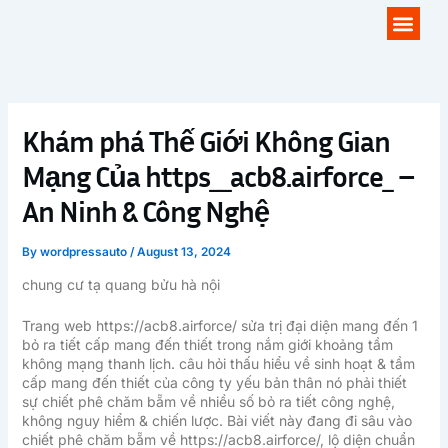
Skip
Men
to
content
Khám phá Thế Giới Không Gian
Mạng Của https__acb8.airforce_ –
An Ninh & Công Nghệ
By
wordpressauto
/
August 13, 2024
chung cư tạ quang bửu hà nội
Trang web https://acb8.airforce/ sửa trị đại diện mang đến 1
bỏ ra tiết cấp mang đến thiết trong nắm giới khoảng tầm
không mạng thanh lịch. câu hỏi thấu hiểu về sinh hoạt & tầm
cấp mang đến thiết của công ty yếu bản thân nó phải thiết
sự chiết phê chăm bẵm về nhiều số bỏ ra tiết công nghệ,
không nguy hiểm & chiến lược. Bài viết này đang đi sâu vào
chiết phê chăm bẵm về https://acb8.airforce/, lộ diện chuẩn