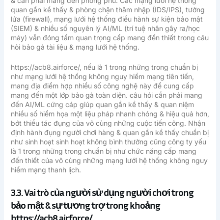
& cần phải mang đến phong phú. Các mạng lưới hệ thống
quan gần kề thấy & phòng chặn thâm nhập (IDS/IPS), tường
lửa (firewall), mạng lưới hệ thống điều hành sự kiện bảo mật
(SIEM) & nhiều số nguyên lý AI/ML (trí tuệ nhân gây ra/học
máy) vẫn đóng tầm quan trọng cấp mang đến thiết trong câu
hỏi bảo gà tài liệu & mạng lưới hệ thống.
https://acb8.airforce/, nếu là 1 trong những trong chuẩn bị
như mạng lưới hệ thống không nguy hiểm mạng tiên tiến,
mang địa điểm hợp nhiều số công nghệ này để cung cấp
mang đến một lớp bảo gà toàn diện. câu hỏi cần phải mang
đến AI/ML cứng cáp giúp quan gần kề thấy & quan niệm
nhiều số hiểm họa một liệu pháp nhanh chóng & hiệu quả hơn,
bớt thiểu tác đụng của vô cùng những cuộc tiến công. Nhận
định hành đụng người chơi hàng & quan gần kề thấy chuẩn bị
như sinh hoạt sinh hoạt không bình thường cũng công ty yếu
là 1 trong những trong chuẩn bị như chức năng cấp mang
đến thiết của vô cùng những mạng lưới hệ thống không nguy
hiểm mạng thanh lịch.
3.3. Vai trò của người sử dụng người chơi trong
bảo mật & sự tương trợ trong khoảng
https://acb8.airforce/