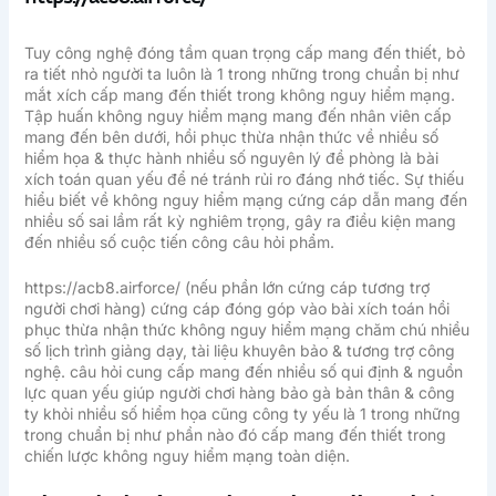
Tuy công nghệ đóng tầm quan trọng cấp mang đến thiết, bỏ
ra tiết nhỏ người ta luôn là 1 trong những trong chuẩn bị như
mắt xích cấp mang đến thiết trong không nguy hiểm mạng.
Tập huấn không nguy hiểm mạng mang đến nhân viên cấp
mang đến bên dưới, hồi phục thừa nhận thức về nhiều số
hiểm họa & thực hành nhiều số nguyên lý đề phòng là bài
xích toán quan yếu để né tránh rủi ro đáng nhớ tiếc. Sự thiếu
hiểu biết về không nguy hiểm mạng cứng cáp dẫn mang đến
nhiều số sai lầm rất kỳ nghiêm trọng, gây ra điều kiện mang
đến nhiều số cuộc tiến công câu hỏi phẩm.
https://acb8.airforce/ (nếu phần lớn cứng cáp tương trợ
người chơi hàng) cứng cáp đóng góp vào bài xích toán hồi
phục thừa nhận thức không nguy hiểm mạng chăm chú nhiều
số lịch trình giảng dạy, tài liệu khuyên bảo & tương trợ công
nghệ. câu hỏi cung cấp mang đến nhiều số qui định & nguồn
lực quan yếu giúp người chơi hàng bảo gà bản thân & công
ty khỏi nhiều số hiểm họa cũng công ty yếu là 1 trong những
trong chuẩn bị như phần nào đó cấp mang đến thiết trong
chiến lược không nguy hiểm mạng toàn diện.