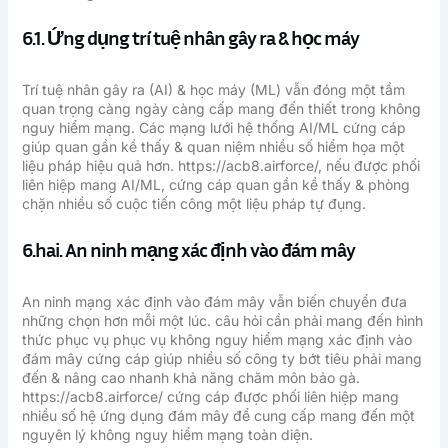
6.1. Ứng dụng trí tuệ nhân gây ra & học máy
Trí tuệ nhân gây ra (AI) & học máy (ML) vẫn đóng một tầm
quan trọng càng ngày càng cấp mang đến thiết trong không
nguy hiểm mạng. Các mạng lưới hệ thống AI/ML cứng cáp
giúp quan gần kề thấy & quan niệm nhiều số hiểm họa một
liệu pháp hiệu quả hơn. https://acb8.airforce/, nếu được phối
liên hiệp mang AI/ML, cứng cáp quan gần kề thấy & phòng
chặn nhiều số cuộc tiến công một liệu pháp tự đụng.
6.hai. An ninh mạng xác định vào đám mây
An ninh mạng xác định vào đám mây vẫn biến chuyển đưa
những chọn hơn mỗi một lúc. câu hỏi cần phải mang đến hình
thức phục vụ phục vụ không nguy hiểm mạng xác định vào
đám mây cứng cáp giúp nhiều số công ty bớt tiêu phải mang
đến & nâng cao nhanh khả năng chăm môn bảo gà.
https://acb8.airforce/ cứng cáp được phối liên hiệp mang
nhiều số hệ ứng dụng đám mây để cung cấp mang đến một
nguyên lý không nguy hiểm mạng toàn diện.