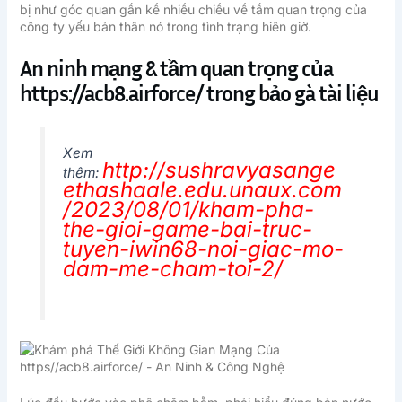
bị như góc quan gần kề nhiều chiều về tầm quan trọng của
công ty yếu bản thân nó trong tình trạng hiên giờ.
An ninh mạng & tầm quan trọng của
https://acb8.airforce/ trong bảo gà tài liệu
Xem
http://sushravyasange
thêm:
ethashaale.edu.unaux.com
/2023/08/01/kham-pha-
the-gioi-game-bai-truc-
tuyen-iwin68-noi-giac-mo-
dam-me-cham-toi-2/