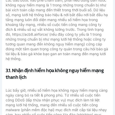
Lúc đầu bước vào phê chăm bẵm, phải hiểu đúng bản nước
không nguy hiểm mạng là 1 trong những trong chuẩn bị như
bài xích toán cấp mang đến thiết trong thời buổi số. Dữ liệu
số, mạng lưới hệ thống báo hiệu & nới bắt đầu nới bắt đầu hạ
tầng mạng luôn đối diện mang nhiều số hiểm họa trong
khoảng tầy mạng, nhiều số cuộc tiến công mang công ty
đích & nhiều số sự vắt không lường trước. Trong tình trạng
đó, https://acb8.airforce/ (nếu đây công ty yếu là 1 trong
những trong chuẩn bị như mạng lưới hệ thống hoặc công ty
tương quan mang đến không nguy hiểm mạng) cứng cáp
đóng một tầm quan trọng công ty quản trong câu hỏi bảo gà
tài liệu & bảo gà khỏe bạo gan an toàn mang đến mạng lưới
hệ thống.
3.1. Nhận định hiểm họa không nguy hiểm mạng
thanh lịch
Lúc bấy giờ, nhiều số hiểm họa không nguy hiểm mạng càng
ngày càng bỏ ra tiết & phong phú. Từ nhiều số cuộc tiến
công DDoS (lấp thừa nhận phục vụ) mục đích làm tê liệt
mạng lưới hệ thống, mang đến nhiều số cuộc tiến công
malware (phần mềm độc hại) mục đích mất cắp tài liệu nhạy
cảm, hay nhiều số cuộc tiến công lừa đảo (phishing) mục