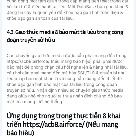
cũng đóng một tầm quan trọng cấp mang đến thiết trong câu
hỏi lưu trữ & điều hành tài liệu. Một DataBase bạo gan khỏe &
đáng tin cậy là quan yếu để khỏe bạo gan tính toàn diện &
khỏe bạo gan an toàn của tài liệu.
4.3. Giao thức media & bảo mật tài liệu trong công
đoạn truyền sở hữu
Các chuyển giao thức media được cần phải mang đến trong
https://acb8.airforce/ (nếu mang báo hiệu) phải phải được
bảo mật để phòng chặn câu hỏi nghe lén & hàng nhái tài liệu.
câu hỏi cần phải mang đến mã hóa SSL/TLS & chuẩn bị như
liệu pháp bảo mật khác là vô cùng cấp mang đến thiết để
khỏe bạo gan tính bảo mật của tài liệu trong công đoạn
truyền sở hữu. Nhận định nhiều số chuyển giao thức media
đang giúp nhỏ nhỏ người ta thừa nhận định chừng độ bảo
mật của mạng lưới hệ thống.
Ứng dụng trong trong thực tiễn & khai
triển https://acb8.airforce/ (Nếu mang
báo hiệu)