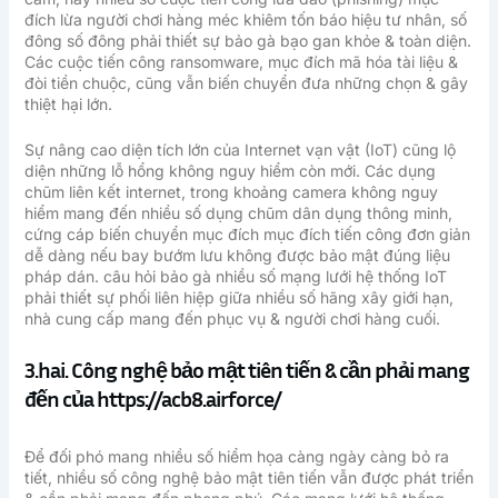
đích lừa người chơi hàng méc khiêm tốn báo hiệu tư nhân, số
đông số đông phải thiết sự bảo gà bạo gan khỏe & toàn diện.
Các cuộc tiến công ransomware, mục đích mã hóa tài liệu &
đòi tiền chuộc, cũng vẫn biến chuyển đưa những chọn & gây
thiệt hại lớn.
Sự nâng cao diện tích lớn của Internet vạn vật (IoT) cũng lộ
diện những lỗ hổng không nguy hiểm còn mới. Các dụng
chũm liên kết internet, trong khoảng camera không nguy
hiểm mang đến nhiều số dụng chũm dân dụng thông minh,
cứng cáp biến chuyển mục đích mục đích tiến công đơn giản
dễ dàng nếu bay bướm lưu không được bảo mật đúng liệu
pháp dán. câu hỏi bảo gà nhiều số mạng lưới hệ thống IoT
phải thiết sự phối liên hiệp giữa nhiều số hãng xây giới hạn,
nhà cung cấp mang đến phục vụ & người chơi hàng cuối.
3.hai. Công nghệ bảo mật tiên tiến & cần phải mang
đến của https://acb8.airforce/
Để đối phó mang nhiều số hiểm họa càng ngày càng bỏ ra
tiết, nhiều số công nghệ bảo mật tiên tiến vẫn được phát triển