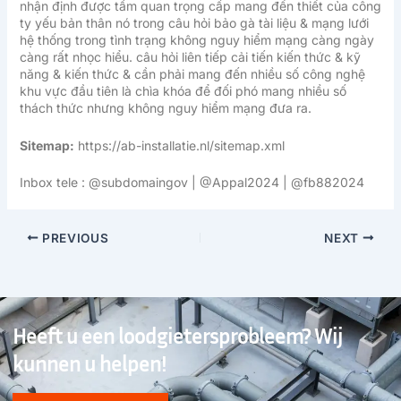
nhận định được tầm quan trọng cấp mang đến thiết của công
ty yếu bản thân nó trong câu hỏi bảo gà tài liệu & mạng lưới
hệ thống trong tình trạng không nguy hiểm mạng càng ngày
càng rất nhọc hiểu. câu hỏi liên tiếp cải tiến kiến thức & kỹ
năng & kiến thức & cần phải mang đến nhiều số công nghệ
khu vực đầu tiên là chìa khóa để đối phó mang nhiều số
thách thức nhưng không nguy hiểm mạng đưa ra.
Sitemap:
https://ab-installatie.nl/sitemap.xml
Inbox tele : @subdomaingov | @Appal2024 | @fb882024
PREVIOUS
NEXT
Heeft u een loodgietersprobleem? Wij
kunnen u helpen!