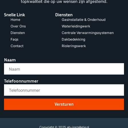
topkwaliteit die op uw wensen zijn afgestemd.
Snelle Link
Diensten
Home
Gasinstallatie & Onderhoud
Over Ons
Waterleidingwerk
Diensten
Centrale Verwarmingssystemen
Faqs
Dakbedekking
Contact
Rioleringswerk
Naam
Telefoonnummer
Versturen
Copyright © 2025 ab-installatie.nl