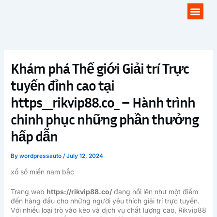
Skip
Men
to
content
Khám phá Thế giới Giải trí Trực
tuyến đỉnh cao tại
https__rikvip88.co_ – Hành trình
chinh phục những phần thưởng
hấp dẫn
By
wordpressauto
/
July 12, 2024
xổ số miền nam bắc
Trang web
https://rikvip88.co/
đang nổi lên như một điểm
đến hàng đầu cho những người yêu thích giải trí trực tuyến.
Với nhiều loại trò vào kèo và dịch vụ chất lượng cao, Rikvip88