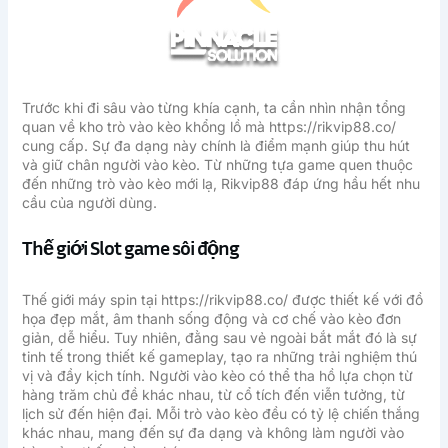
Trước khi đi sâu vào từng khía cạnh, ta cần nhìn nhận tổng
quan về kho trò vào kèo khổng lồ mà https://rikvip88.co/
cung cấp. Sự đa dạng này chính là điểm mạnh giúp thu hút
và giữ chân người vào kèo. Từ những tựa game quen thuộc
đến những trò vào kèo mới lạ, Rikvip88 đáp ứng hầu hết nhu
cầu của người dùng.
Thế giới Slot game sôi động
Thế giới máy spin tại https://rikvip88.co/ được thiết kế với đồ
họa đẹp mắt, âm thanh sống động và cơ chế vào kèo đơn
giản, dễ hiểu. Tuy nhiên, đằng sau vẻ ngoài bắt mắt đó là sự
tinh tế trong thiết kế gameplay, tạo ra những trải nghiệm thú
vị và đầy kịch tính. Người vào kèo có thể tha hồ lựa chọn từ
hàng trăm chủ đề khác nhau, từ cổ tích đến viễn tưởng, từ
lịch sử đến hiện đại. Mỗi trò vào kèo đều có tỷ lệ chiến thắng
khác nhau, mang đến sự đa dạng và không làm người vào