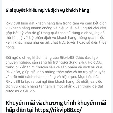
Giải quyết khiếu nại và dịch vụ khách hàng
Rikvip88 luôn đặt khách hàng làm trọng tâm và cam kết dịch
vụ khách hàng nhanh chóng và hiệu quả. Nếu người vào kèo
gặp bất kỳ vấn đề gì trong quá trình sử dụng dịch vụ, họ có
thể liên hệ với bộ phận dịch vụ khách hàng thông qua nhiều
kênh khác nhau như email, chat trực tuyến hoặc số điện thoại
nóng.
Đội ngũ dịch vụ khách hàng của Rikvip88 được đào tạo
chuyên nghiệp, sẵn sàng hỗ trợ người dùng 24/7. Họ được
trang bị kiến thức chuyên sâu về sản phẩm và dịch vụ của
Rikvip88, giúp giải đáp những thắc mắc và hỗ trợ giải quyết
vấn đề một cách nhanh chóng và hiệu quả. Mục tiêu của
Rikvip88 là tạo ra trải nghiệm khách hàng tốt nhất, và việc
dịch vụ khách hàng tận tâm là một phần quan trọng để đạt
được mục tiêu đó.
Khuyến mãi và chương trình khuyến mãi
hấp dẫn tại https://rikvip88.co/