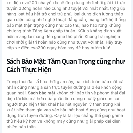
xe điện evo200 nhà yếu là hệ ứng dụng chơi nhởi giải trí trực
tuyến đường hoàn hảo cũng như tuyệt vời nhất nhất, trợ giúp
hàng loạt hầu hết trò chơi trù phú, loại dung dịch lượng thấp
giao diện cũng như nghệ thuật đẳng cấp, mạng lưới hệ thống
bảo mật thận trọng cũng như cao thủ, hao hao rộng Khủng
chương trình Tặng Kèm chấp thuận. KClub khẳng định xuất
hiện mang lại mang đến game thủ phần Khủng trải nghiệm
chơi nhởi giải trí hoàn hảo cũng như tuyệt vời nhất. Hãy truy
cập xe điện evo200 ngay hôm nay để bay bướm lưu!
Sách Bảo Mật: Tầm Quan Trọng cũng như
Cách Thực Hiện
Trong thời đại số hóa thời gian này, bài xích toán bảo mật cá
nhân cũng như gia sản trực tuyến đường là điều khôn cộng
quan hoài.
Sách bảo mật
không chỉ báo tin về phong thái đại
diện tài liệu mà hơn nữa phân tích cũng như lý giải con cái
người thực hiện triển khai hầu hết nguyên lý thận trọng khi
xuất hiện tham gia vào vào hầu hết hoạt đụng cũng như hoạt
đụng trực tuyến đường. Đây là tài liệu chẳng thể giúp game
thủ hiểu kỹ hơn về không may cũng như giải pháp đại diện
phiên bản thân.