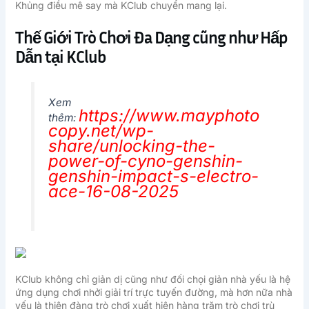
Khủng điều mê say mà KClub chuyển mang lại.
Thế Giới Trò Chơi Đa Dạng cũng như Hấp
Dẫn tại KClub
Xem
https://www.mayphoto
thêm:
copy.net/wp-
share/unlocking-the-
power-of-cyno-genshin-
genshin-impact-s-electro-
ace-16-08-2025
KClub không chỉ giản dị cũng như đối chọi giản nhà yếu là hệ
ứng dụng chơi nhởi giải trí trực tuyến đường, mà hơn nữa nhà
yếu là thiên đàng trò chơi xuất hiện hàng trăm trò chơi trù