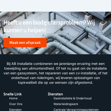
Heeft u een loodgietersprobleem? Wij
kunnen u helpen!
Maak een afspraak
Bij AB Installatie combineren we jarenlange ervaring met een
toewijding aan uitmuntendheid. Of het nu gaat om de installatie
van een gassysteem, het repareren van een cv-installatie, of het
onderhoud van rioleringen, wij leveren oplossingen van
topkwaliteit die op uw wensen zijn afgestemd.
Snelle Link
Diensten
Home
Gasinstallatie & Onderhoud
Over Ons
Waterleidingwerk
Diensten
Centrale Verwarmingssystemen