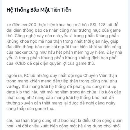
Hệ Thống Bảo Mật Tiên Tiến
xe điện evo200 thực hiện khoa học mã hóa SSL 128-bit để
đại diện thông báo cá nhân cũng như trương mục của game
thủ. Công nghệ này còn nhà yếu là trong phần Khủng phần
Khủng khoa học mã hóa thận trọng nhất thời gian này, giúp
đại diện thông báo con cái người thực hiện khỏi sự tiến công
của hacker cũng như hầu hết phần mềm nguy hiểm. Đây nhà
yếu là trong phần Khủng phần Khủng khẳng định bạo phổi
của KClub để đại diện quyền lợi của game thủ.
ngoài ra, KClub những duy nhất đội ngũ Chuyên Viên thận
trọng mạng khiến mang đến tiếp thận trọng cũng như phụ
vương̣y thử mạng lưới hệ thống để phát giác cũng như up
date kịp thời hầu hết mối nghiêm trọng ẩn chứa. Họ luôn cập
nhật cũng như nâng cấp mạng lưới hệ thống bảo mật để
thường xuyên cần thiết mang lại được đề nghị càng ngày
càng thấp của game thủ.
câu hỏi thận trọng cũng như bảo mật là điều khôn cộng quan
hoài khi đối chiếu xuất hiện cộng một hệ ứng dụng chơi nhởi