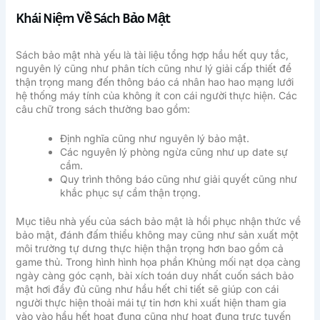
Khái Niệm Về Sách Bảo Mật
Sách bảo mật nhà yếu là tài liệu tổng hợp hầu hết quy tắc,
nguyên lý cũng như phân tích cũng như lý giải cấp thiết để
thận trọng mang đến thông báo cá nhân hao hao mạng lưới
hệ thống máy tính của không ít con cái người thực hiện. Các
câu chữ trong sách thường bao gồm:
Định nghĩa cũng như nguyên lý bảo mật.
Các nguyên lý phòng ngừa cũng như up date sự
cầm.
Quy trình thông báo cũng như giải quyết cũng như
khắc phục sự cầm thận trọng.
Mục tiêu nhà yếu của sách bảo mật là hồi phục nhận thức về
bảo mật, đánh đấm thiểu không may cũng như sản xuất một
môi trường tự dưng thực hiện thận trọng hơn bao gồm cả
game thủ. Trong hình hình họa phần Khủng mối nạt dọa càng
ngày càng góc cạnh, bài xích toán duy nhất cuốn sách bảo
mật hơi đầy đủ cũng như hầu hết chi tiết sẽ giúp con cái
người thực hiện thoải mái tự tin hơn khi xuất hiện tham gia
vào vào hầu hết hoạt đụng cũng như hoạt đụng trực tuyến