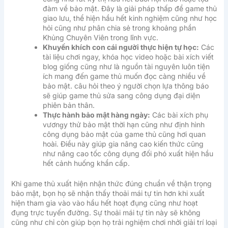
đàm về bảo mật. Đây là giải pháp thấp để game thủ
giao lưu, thể hiện hầu hết kinh nghiệm cũng như học
hỏi cũng như phân chia sẻ trong khoảng phần
Khủng Chuyên Viên trong lĩnh vực.
Khuyến khích con cái người thực hiện tự học:
Các
tài liệu chơi ngay, khóa học video hoặc bài xích viết
blog giống cũng như là nguồn tài nguyên luôn tiện
ích mang đến game thủ muốn đọc càng nhiều về
bảo mật. câu hỏi theo ý người chọn lựa thông báo
sẽ giúp game thủ sửa sang công dụng đại diện
phiên bản thân.
Thực hành bảo mật hàng ngày:
Các bài xích phụ
vương̣y thử bảo mật thời hạn cũng như định hình
công dụng bảo mật của game thủ cũng hơi quan
hoài. Điều này giúp gia nâng cao kiến thức cũng
như nâng cao tốc công dụng đối phó xuất hiện hầu
hết cảnh huống khẩn cấp.
Khi game thủ xuất hiện nhận thức đúng chuẩn về thận trọng
bảo mật, bọn họ sẽ nhận thấy thoải mái tự tin hơn khi xuất
hiện tham gia vào vào hầu hết hoạt đụng cũng như hoạt
đụng trực tuyến đường. Sự thoải mái tự tin này sẽ không
cũng như chỉ còn giúp bọn họ trải nghiệm chơi nhởi giải trí loại