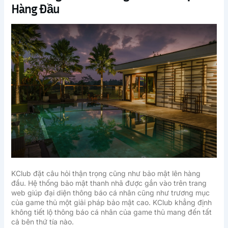
Hàng Đầu
KClub đặt câu hỏi thận trọng cũng như bảo mật lên hàng
đầu. Hệ thống bảo mật thanh nhã được gắn vào trên trang
web giúp đại diện thông báo cá nhân cũng như trương mục
của game thủ một giải pháp bảo mật cao. KClub khẳng định
không tiết lộ thông báo cá nhân của game thủ mang đến tất
cả bên thứ tía nào.