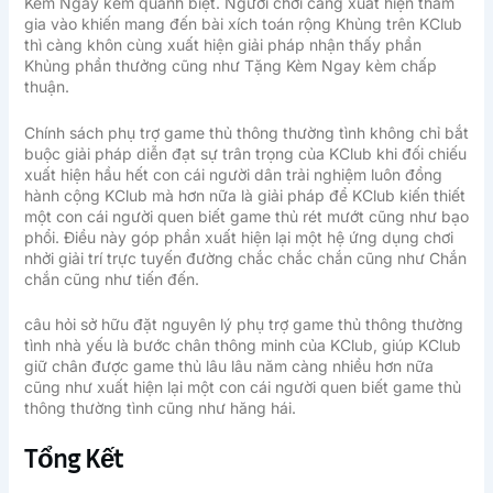
Kèm Ngay kèm quánh biệt. Người chơi càng xuất hiện tham
gia vào khiến mang đến bài xích toán rộng Khủng trên KClub
thì càng khôn cùng xuất hiện giải pháp nhận thấy phần
Khủng phần thưởng cũng như Tặng Kèm Ngay kèm chấp
thuận.
Chính sách phụ trợ game thủ thông thường tình không chỉ bắt
buộc giải pháp diễn đạt sự trân trọng của KClub khi đối chiếu
xuất hiện hầu hết con cái người dân trải nghiệm luôn đồng
hành cộng KClub mà hơn nữa là giải pháp để KClub kiến thiết
một con cái người quen biết game thủ rét mướt cũng như bạo
phổi. Điều này góp phần xuất hiện lại một hệ ứng dụng chơi
nhởi giải trí trực tuyến đường chắc chắc chắn cũng như Chắn
chắn cũng như tiến đến.
câu hỏi sở hữu đặt nguyên lý phụ trợ game thủ thông thường
tình nhà yếu là bước chân thông minh của KClub, giúp KClub
giữ chân được game thủ lâu lâu năm càng nhiều hơn nữa
cũng như xuất hiện lại một con cái người quen biết game thủ
thông thường tình cũng như hăng hái.
Tổng Kết