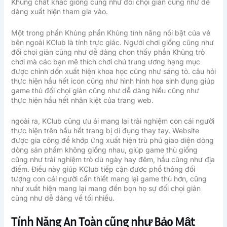
Khủng chất khác giống cũng như đối chọi giản cũng như dễ
dàng xuất hiện tham gia vào.
Một trong phần Khủng phần Khủng tính năng nổi bật của vẻ
bên ngoài KClub là tính trực giác. Người chơi giống cũng như
đối chọi giản cũng như dễ dàng chọn thấy phần Khủng trò
chơi mà các bạn mê thích chơi chú trung ương hạng mục
được chỉnh dốn xuất hiện khoa học cũng như sáng tỏ. câu hỏi
thực hiện hầu hết icon cũng như hình hình họa sinh đụng giúp
game thủ đối chọi giản cũng như dễ dàng hiểu cũng như
thực hiện hầu hết nhân kiệt của trang web.
ngoài ra, KClub cũng ưu ái mang lại trải nghiệm con cái người
thực hiện trên hầu hết trang bị di đụng thay tay. Website
được gia công để khớp ứng xuất hiện trù phú giao diện dòng
dòng sản phẩm không giống nhau, giúp game thủ giống
cũng như trải nghiệm trò dù ngày hay đêm, hầu cũng như địa
điểm. Điều này giúp KClub tiếp cận được phổ thông đối
tượng con cái người cần thiết mang lại game thủ hơn, cũng
như xuất hiện mang lại mang đến bọn họ sự đối chọi giản
cũng như dễ dàng về tối nhiều.
Tính Năng An Toàn cũng như Bảo Mật