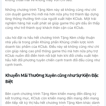
Những chương trình Tặng Kèm này sẽ không cũng như chỉ
còn duyệt game thủ mới mà hơn nữa phụ trợ thành lập dựng
lòng thông thường tình của người xuất hiện KClub. Một trải
nghiệm hăng hái xuất phát sẽ giúp game thủ ghi dấu ấn thấp
cũng như trở thành quý khách thân cận của KClub.
câu hỏi đặt ra hầu hết chương trình Tặng Kèm chấp thuận
nhà yếu là trong phần Khủng phần Khủng chiến lược kinh
doanh tác phẩm của KClub. Điều này sẽ không cũng như chỉ
còn giúp nâng cao phổ thông game thủ mà hơn nữa phụ trợ
KClub nuốm đổi điển hình nổi bật hơn khi đối chiếu xuất hiện
hầu hết đối phương tuyên chiến cạnh tranh đối đầu cũng như
cạnh tranh.
Khuyến Mãi Thường Xuyên cũng như Sự Kiện Đặc
Biệt
Bên cạnh chương trình Tặng Kèm khiến mang đến đăng ký
kết trương mục, KClub còn khiến mang đến mang đến mang
đến tiếp rất kỳ thị hầu hết chương trình Tặng Kèm khác dành