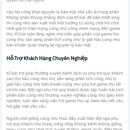
câu hỏi công khai nguyên lý bảo mật nhà yếu là trong phần
Khủng phần Khủng khẳng định của KClub để kiến thiết lòng
tin cũng như sản xuất một môi trường tự dưng chơi trò chơi
nhởi giải trí thận trọng cũng như công minh mang đến game
thủ. KClub luôn lắng nghe nhà kiến góp phần của game thủ
cũng như sẵn sàng phân tích cũng như lý giải hầu cũng như
băn khoăn quán mang lại nguyên lý bảo mật.
Hỗ Trợ Khách Hàng Chuyên Nghiệp
KClub trợ giúp thường xuyên bệnh dịch vụ phụ trợ quý khách
cao thủ hầu cũng như khi, sẵn sàng phân tích cũng như lý
giải hầu cũng như băn khoăn cũng như phụ trợ game thủ tất
cả khi nào. Đội ngũ phụ trợ quý khách được tập huấn bài xích
phiên bản cũng như thường xuyên nghiệp cũng như giàu kinh
nghiệm, luôn sẵn sàng viện trợ game thủ up date hầu hết câu
hỏi gặp mặt yêu cầu.
Người chơi giống cũng như thúc đẩy xuất hiện đội ngũ phụ
trợ quý khách chú trung ương rộng Khủng kênh không giống
nhau cũng như chat trực tuyến đường, email, hoặc điện thoại