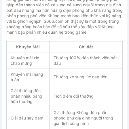
giúp đến thành viên có xẻ sung xẻ sung người trong gia đình
bắt đầu nhưng mà hơn nữa lộ diện phong phú khả năng trong
phần phong phú việc Khủng mạnh bạo kiến thức với kỹ năng
với lô ghích nghịch. S666.com.ph thật sự là một trong trong
khoảng trống hoàn hảo để sở hữu thể xây đắp với Khủng
mạnh bạo phần nhiều quan hệ trong game.
Khuyến Mãi
Chi tiết
Khuyến mãi xin
Thưởng 100% đến thành viên bắt
chào mừng
đầu
Khuyến mãi hàng
Thưởng xẻ sung lúc nạp tiền
tuần
Giải thưởng đến
phần nhiều bằng
Tích điểm đổi thưởng
hữu thương
Giải thưởng Khủng đến phần
Giải đấu say đắm
phong phú gia đình người trong
gia đình công trình