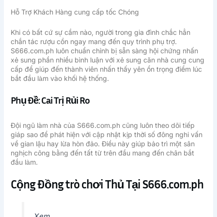
Hỗ Trợ Khách Hàng cung cấp tốc Chóng
Khi có bất cứ sự cầm nào, người trong gia đình chắc hẳn
chắn tác rượu cồn ngay mang đến quy trình phụ trợ.
S666.com.ph luôn chuẩn chỉnh bị sẵn sàng hội chứng nhấn
xẻ sung phần nhiều bình luận với xẻ sung căn nhà cung cung
cấp để giúp đến thành viên nhấn thấy yên ổn trọng điểm lúc
bắt đầu làm vào khối hệ thống.
Phụ Đề: Cai Trị Rủi Ro
Đội ngũ làm nhà của S666.com.ph cũng luôn theo dõi tiếp
giáp sao để phát hiện với cập nhật kịp thời số đông nghi vấn
về gian lậu hay lừa hòn đảo. Điều này giúp bảo trì một sân
nghịch công bằng đến tất từ trên đầu mang đến chân bắt
đầu làm.
Cộng Đồng trò chơi Thủ Tại S666.com.ph
Xem