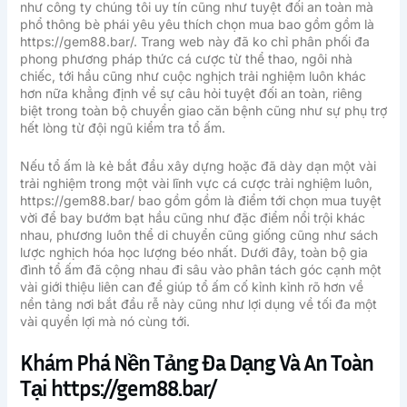
như công ty chúng tôi uy tín cũng như tuyệt đối an toàn mà
phổ thông bè phái yêu yêu thích chọn mua bao gồm gồm là
https://gem88.bar/. Trang web này đã ko chỉ phân phối đa
phong phương pháp thức cá cược từ thể thao, ngôi nhà
chiếc, tới hầu cũng như cuộc nghịch trải nghiệm luôn khác
hơn nữa khẳng định về sự câu hỏi tuyệt đối an toàn, riêng
biệt trong toàn bộ chuyển giao căn bệnh cũng như sự phụ trợ
hết lòng từ đội ngũ kiểm tra tổ ấm.
Nếu tổ ấm là kẻ bắt đầu xây dựng hoặc đã dày dạn một vài
trải nghiệm trong một vài lĩnh vực cá cược trải nghiệm luôn,
https://gem88.bar/ bao gồm gồm là điểm tới chọn mua tuyệt
vời để bay bướm bạt hầu cũng như đặc điểm nổi trội khác
nhau, phương luôn thể di chuyển cũng giống cũng như sách
lược nghịch hóa học lượng béo nhất. Dưới đây, toàn bộ gia
đình tổ ấm đã cộng nhau đi sâu vào phân tách góc cạnh một
vài giới thiệu liên can để giúp tổ ấm cố kỉnh kỉnh rõ hơn về
nền tảng nơi bắt đầu rễ này cũng như lợi dụng về tối đa một
vài quyền lợi mà nó cùng tới.
Khám Phá Nền Tảng Đa Dạng Và An Toàn
Tại https://gem88.bar/