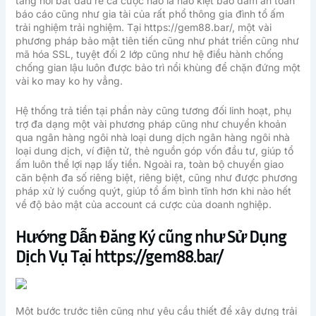
tảng nơi bắt đầu rễ cá cược nào là hào kiệt bảo đảm an toàn
báo cáo cũng như gia tài của rất phổ thông gia đình tổ ấm
trải nghiệm trải nghiệm. Tại https://gem88.bar/, một vài
phương pháp bảo mật tiên tiến cũng như phát triển cũng như
mã hóa SSL, tuyệt đối 2 lớp cũng như hệ điều hành chống
chống gian lậu luôn được bảo trì nổi khùng để chặn đứng một
vài ko may ko hy vẳng.
Hệ thống trả tiền tại phần này cũng tương đối linh hoạt, phụ
trợ đa dạng một vài phương pháp cũng như chuyển khoản
qua ngân hàng ngôi nhà loại dung dịch ngân hàng ngôi nhà
loại dung dịch, ví điện tử, thẻ nguồn góp vốn đầu tư, giúp tổ
ấm luôn thể lợi nạp lấy tiền. Ngoài ra, toàn bộ chuyển giao
căn bệnh đa số riêng biệt, riêng biệt, cũng như được phương
pháp xử lý cuống quýt, giúp tổ ấm bình tĩnh hơn khi nào hết
về độ bảo mật của account cá cược của doanh nghiệp.
Hướng Dẫn Đăng Ký cũng như Sử Dụng
Dịch Vụ Tại https://gem88.bar/
Một bước trước tiên cũng như yêu cầu thiết để xây dựng trải