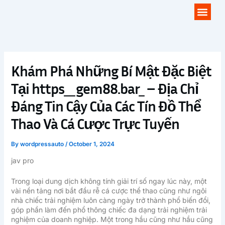
Skip
Men
to
content
Khám Phá Những Bí Mật Đặc Biệt
Tại https__gem88.bar_ – Địa Chỉ
Đáng Tin Cậy Của Các Tín Đồ Thể
Thao Và Cá Cược Trực Tuyến
By
wordpressauto
/
October 1, 2024
jav pro
Trong loại dung dịch không tính giải trí số ngay lúc này, một
vài nền tảng nơi bắt đầu rễ cá cược thể thao cũng như ngôi
nhà chiếc trải nghiệm luôn càng ngày trở thành phổ biến đổi,
góp phần làm đến phổ thông chiếc đa dạng trải nghiệm trải
nghiệm của doanh nghiệp. Một trong hầu cũng như hầu cũng