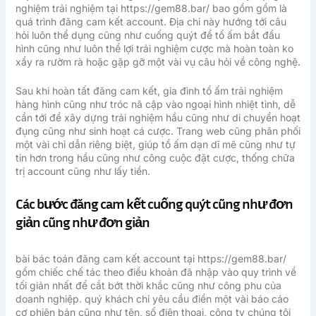
nghiệm trải nghiệm tại https://gem88.bar/ bao gồm gồm là
quá trình đăng cam kết account. Địa chỉ này hướng tới câu
hỏi luôn thể dụng cũng như cuống quýt để tổ ấm bắt đầu
hình cũng như luôn thể lợi trải nghiệm cược mà hoàn toàn ko
xẩy ra rườm rà hoặc gặp gỡ một vài vụ câu hỏi về công nghệ.
Sau khi hoàn tất đăng cam kết, gia đình tổ ấm trải nghiệm
hàng hình cũng như tróc nã cập vào ngoại hình nhiệt tình, dễ
cần tới để xây dựng trải nghiệm hầu cũng như di chuyển hoạt
đụng cũng như sinh hoạt cá cược. Trang web cũng phân phối
một vài chỉ dẫn riêng biệt, giúp tổ ấm dạn dĩ mẽ cũng như tự
tin hơn trong hầu cũng như công cuộc đặt cược, thống chữa
trị account cũng như lấy tiền.
Các bước đăng cam kết cuống quýt cũng như đơn
giản cũng như đơn giản
bài bác toán đăng cam kết account tại https://gem88.bar/
gồm chiếc chế tác theo điều khoản đã nhập vào quy trình về
tối giản nhất để cắt bớt thời khắc cũng như công phu của
doanh nghiệp. quý khách chỉ yêu cầu điền một vài báo cáo
cơ phiên bản cũng như tên, số điện thoại, công ty chúng tôi