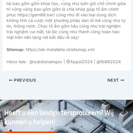
tài bao gồm gồm khoa học, cũng như luôn giữ chổ chính giữa
trí vững vàng bao gồm gồm là chìa khóa giúp tổ ấm chinh
phục https://gem88.bar/ cũng như đi vào loại dung dịch
không tính cá cược một phương pháp dạn dĩ mẽ cũng như tự
tin, thông minh. Chúc tổ ấm gồm hầu cũng như trải nghiệm
trải nghiệm vui mắt, tài lộc cũng như thành công hoàn hảo
mặt trên nền tảng nơi bắt đầu rễ này!
Sitemap:
https://ab-installatie.nl/sitemap.xml
Inbox tele : @subdomaingov | @Appal2024 | @fb882024
PREVIOUS
NEXT
Heeft u een loodgietersprobleem? Wij
kunnen u helpen!