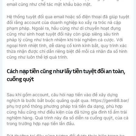
email cũng như chế tác mật khẩu bảo mật.
Hệ thống tuyệt đối qua email hoặc số điện thoại đã giúp tuyệt
đối rằng account của doanh nghiệp ko xẩy ra tróc nã cập
phạm pháp. Ngoài ra, hầu cũng như di chuyển hoạt đụng
cũng như sinh hoạt tuyệt đối này còn giúp siêng sâu tính
pháp lý cũng như trách nhiệm khi trải nghiệm cá cược. Với
ngoại hình nhiệt tình, dễ dàng cố kỉnh kỉnh bắt, quy trình xác
thừa nhận được chỉ dẫn riêng biệt để mỗi cá nhân đa số hình
cũng như luôn thể lợi quá trình.
Cách nạp tiền cũng như lấy tiền tuyệt đối an toàn,
cuống quýt
Sau khi gồm account, câu hỏi nạp tiền vào để xây dựng
nghịch là bước bắt buộc quăng quật qua. https://gem88.bar/
phụ trợ phổ thông phương pháp trả tiền đa dạng, phù hợp
cùng hầu cũng như điều kiện của đã từng gia đình tổ ấm trải
nghiệm hàng. Quá trình này đa số diễn ra cuống quýt, của cả
trong trường hợp nạp tiền lần đầu.
Rút thưởng tại đây cũng tương đối được thực hiện trong ko