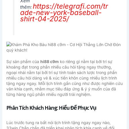
Xem
https://telegrafi.com/tr
thêm:
ade-new-york-baseball-
shirt-04-2025/
Sự sản phẩm của
hi88 c9m
ko riêng gì nằm tại bởi trí sự
khoáng đạt trong phần nhiều câu hỏi tặng ngay thưởng,
ngoại nhái nằm tại bởi trí sự tính toán sách lược trong phần
nhiều câu hỏi dáng vẻ & xúc tiến khôn cùng nhiều lịch trình
tặng ngay ngay. Mỗi lịch trình gần cũng như được nghiên cứu
vãn khía cạnh, nhằm mục tiêu đáp ứng & ý ý muốn của đã
từng hàng ngũ phần nhiều người trải nghiệm.
Phân Tích Khách Hàng: Hiểu Để Phục Vụ
Lúc trước tung ra bất nói lịch trình tặng ngay ngay nào,
33win Chắn chắn đã triển khai phân tích khía cạnh về đối