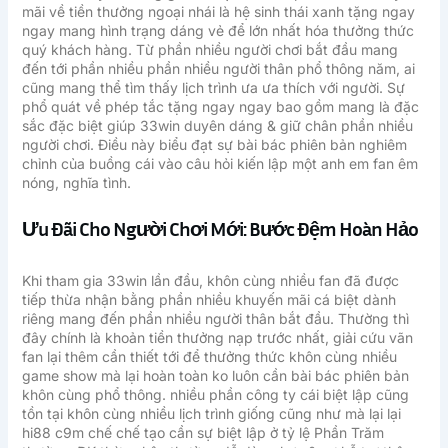
mãi về tiền thưởng ngoại nhái là hệ sinh thái xanh tặng ngay
ngay mang hình trạng dáng vẻ để lớn nhất hóa thưởng thức
quý khách hàng. Từ phần nhiều người chơi bắt đầu mang
đến tới phần nhiều phần nhiều người thân phổ thông năm, ai
cũng mang thể tìm thấy lịch trình ưa ưa thích với người. Sự
phổ quát về phép tắc tặng ngay ngay bao gồm mang là đặc
sắc đặc biệt giúp 33win duyên dáng & giữ chân phần nhiều
người chơi. Điều này biểu đạt sự bài bác phiên bản nghiêm
chỉnh của buồng cái vào câu hỏi kiến lập một anh em fan êm
nóng, nghĩa tình.
Ưu Đãi Cho Người Chơi Mới: Bước Đệm Hoàn Hảo
Khi tham gia 33win lần đầu, khôn cùng nhiều fan đã được
tiếp thừa nhận bằng phần nhiều khuyến mãi cá biệt dành
riêng mang đến phần nhiều người thân bắt đầu. Thường thì
đây chính là khoản tiền thưởng nạp trước nhất, giải cứu vãn
fan lại thêm cần thiết tới để thưởng thức khôn cùng nhiều
game show mà lại hoàn toàn ko luôn cần bài bác phiên bản
khôn cùng phổ thông. nhiều phần công ty cái biệt lập cũng
tồn tại khôn cùng nhiều lịch trình giống cũng như mà lại lại
hi88 c9m chế chế tạo cần sự biệt lập ở tỷ lệ Phần Trăm