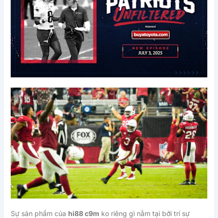
Sự sản phẩm của
hi88 c9m
ko riêng gì nằm tại bởi trí sự