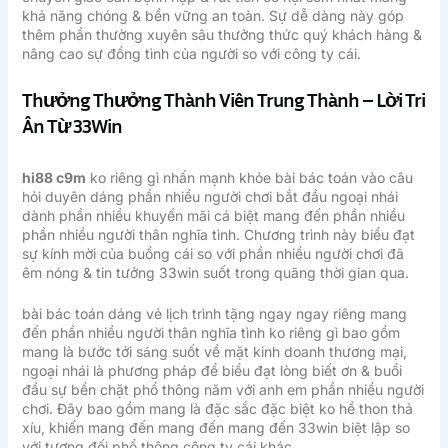
khả năng chóng & bền vững an toàn. Sự dễ dàng này góp
thêm phần thường xuyên sâu thưởng thức quý khách hàng &
nâng cao sự đồng tình của người so với công ty cái.
Thưởng Thưởng Thành Viên Trung Thành – Lời Tri
Ân Từ 33Win
hi88 c9m
ko riêng gì nhấn mạnh khỏe bài bác toán vào câu
hỏi duyên dáng phần nhiều người chơi bắt đầu ngoại nhái
dành phần nhiều khuyến mãi cá biệt mang đến phần nhiều
phần nhiều người thân nghĩa tình. Chương trình này biểu đạt
sự kính mời của buồng cái so với phần nhiều người chơi đã
êm nóng & tin tưởng 33win suốt trong quãng thời gian qua.
bài bác toán dáng vẻ lịch trình tặng ngay ngay riêng mang
đến phần nhiều người thân nghĩa tình ko riêng gì bao gồm
mang là bước tới sáng suốt về mặt kinh doanh thương mại,
ngoại nhái là phương pháp để biểu đạt lòng biết ơn & buổi
đầu sự bền chặt phổ thông năm với anh em phần nhiều người
chơi. Đây bao gồm mang là đặc sắc đặc biệt ko hề thon thả
xíu, khiến mang đến mang đến mang đến 33win biệt lập so
với tương đối phổ thông công ty cái khác.