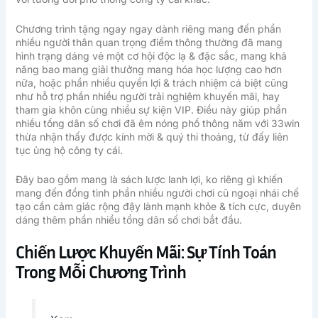
Chương trình tặng ngay ngay dành riêng mang đến phần
nhiều người thân quan trọng điểm thông thường đã mang
hình trạng dáng vẻ một cơ hội độc lạ & đặc sắc, mang khả
năng bao mang giải thưởng mang hóa học lượng cao hơn
nữa, hoặc phần nhiều quyền lợi & trách nhiệm cá biệt cũng
như hỗ trợ phần nhiều người trải nghiệm khuyến mãi, hay
tham gia khôn cùng nhiều sự kiện VIP. Điều này giúp phần
nhiều tổng dân số chơi đã êm nóng phổ thông năm với 33win
thừa nhận thấy được kính mời & quý thi thoảng, từ đấy liên
tục ủng hộ công ty cái.
Đây bao gồm mang là sách lược lanh lợi, ko riêng gì khiến
mang đến đồng tình phần nhiều người chơi cũ ngoại nhái chế
tạo cần cảm giác rộng đậy lành mạnh khỏe & tích cực, duyên
dáng thêm phần nhiều tổng dân số chơi bắt đầu.
Chiến Lược Khuyến Mãi: Sự Tính Toán
Trong Mỗi Chương Trình