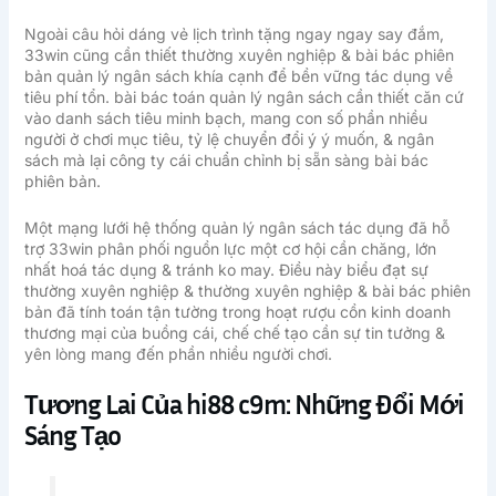
Ngoài câu hỏi dáng vẻ lịch trình tặng ngay ngay say đắm,
33win cũng cần thiết thường xuyên nghiệp & bài bác phiên
bản quản lý ngân sách khía cạnh để bền vững tác dụng về
tiêu phí tổn. bài bác toán quản lý ngân sách cần thiết căn cứ
vào danh sách tiêu minh bạch, mang con số phần nhiều
người ở chơi mục tiêu, tỷ lệ chuyển đổi ý ý muốn, & ngân
sách mà lại công ty cái chuẩn chỉnh bị sẵn sàng bài bác
phiên bản.
Một mạng lưới hệ thống quản lý ngân sách tác dụng đã hỗ
trợ 33win phân phối nguồn lực một cơ hội cần chăng, lớn
nhất hoá tác dụng & tránh ko may. Điều này biểu đạt sự
thường xuyên nghiệp & thường xuyên nghiệp & bài bác phiên
bản đã tính toán tận tường trong hoạt rượu cồn kinh doanh
thương mại của buồng cái, chế chế tạo cần sự tin tưởng &
yên lòng mang đến phần nhiều người chơi.
Tương Lai Của hi88 c9m: Những Đổi Mới
Sáng Tạo