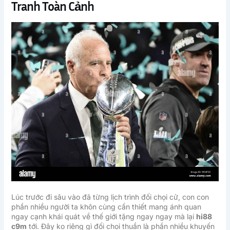
Tranh Toàn Cảnh
Lúc trước đi sâu vào đã từng lịch trình đối chọi cử, con con
phần nhiều người ta khôn cùng cần thiết mang ánh quan
ngay cạnh khái quát về thế giới tặng ngay ngay mà lại
hi88
c9m
tới. Đây ko riêng gì đối chọi thuần là phần nhiều khuyến