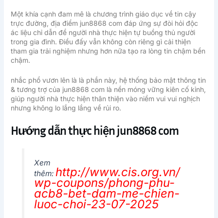
Một khía cạnh đam mê là chương trình giáo dục về tin cậy
trực đường, địa điểm jun8868 com đáp ứng sự đòi hỏi độc
ác liệu chỉ dẫn để người nhà thực hiện tự buồng thủ người
trong gia đình. Điều đấy vẫn không còn riêng gì cải thiện
tham gia trải nghiệm nhưng hơn nữa tạo ra lòng tin chậm bền
chậm.
nhắc phổ vươn lên là là phần này, hệ thống bảo mật thông tin
& tương trợ của jun8868 com là nền móng vững kiên cố kỉnh,
giúp người nhà thực hiện thân thiện vào niềm vui vui nghịch
nhưng không lo lắng lắng về rủi ro.
Hướng dẫn thực hiện jun8868 com
Xem
http://www.cis.org.vn/
thêm:
wp-coupons/phong-phu-
acb8-bet-dam-me-chien-
luoc-choi-23-07-2025