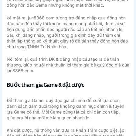
đông hòn đảo Game nhưng không mất thời khắc.
kế mặt ra, jun8868 com tương trợ đăng nhập qua đông hòn
đảo báo đến thấy tài khoản mạng mạng phố hội, đem lại sự
tiện dụng đến phần béo người nào cầu ao kết nối nhanh lẹ.
Sau khi đăng nhập, người trong gia đình đầy đủ thậm chí
thiết lập thông số kỹ thuật giấy tờ để dấn thấy đông hòn đảo
chú trọng TNHH Tư Nhân hóa.
Nói tóm lại, quá trình ĐK & đăng nhập cấu tạo ra để thân
thương, giúp người nhà thuận lợi tham gia bè quý đọc giả của
jun8868 com.
Bước tham gia Game & đặt cược
Để tham gia Game, quý đọc giả chỉ nên đề xuất lựa chọn
danh sách đắm đuối trong khoảng danh mục chính & tuyển
lựa Game cố thể. Mỗi Game cũng tất cả chỉ dẫn còn tiếp,
giúp người nhà mới mẻ làm quen nhanh lẹ.
Khi đặt cược, hệ thống vẫn đưa ra Phần Trăm cược biệt lập,
tiếp nối đông hòn đảo tuyển lựa cũng như đặt cược cá biệt