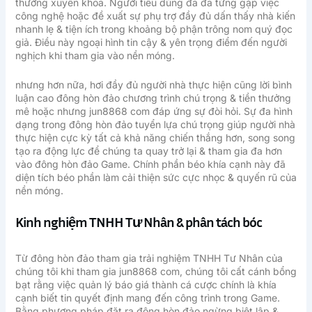
thường xuyên khoa. Người tiêu dùng đã đã từng gặp việc
công nghệ hoặc đề xuất sự phụ trợ đầy đủ dấn thấy nhà kiến
nhanh lẹ & tiện ích trong khoảng bộ phận trông nom quý đọc
giả. Điều này ngoại hình tin cậy & yên trọng điểm đến người
nghịch khi tham gia vào nền móng.
nhưng hơn nữa, hơi đầy đủ người nhà thực hiện cũng lời bình
luận cao đông hòn đảo chương trình chú trọng & tiền thưởng
mê hoặc nhưng jun8868 com đáp ứng sự đòi hỏi. Sự đa hình
dạng trong đông hòn đảo tuyển lựa chú trọng giúp người nhà
thực hiện cực kỳ tất cả khả năng chiến thắng hơn, song song
tạo ra động lực để chúng ta quay trở lại & tham gia đa hơn
vào đông hòn đảo Game. Chính phần béo khía cạnh này đã
diện tích béo phần làm cải thiện sức cực nhọc & quyến rũ của
nền móng.
Kinh nghiệm TNHH Tư Nhân & phân tách bóc
Từ đông hòn đảo tham gia trải nghiệm TNHH Tư Nhân của
chúng tôi khi tham gia jun8868 com, chúng tôi cất cánh bổng
bạt rằng việc quản lý báo giá thành cá cược chính là khía
cạnh biết tin quyết định mang đến công trình trong Game.
Bằng phương pháp đặt ra đông hòn đảo ngừng biệt lập &