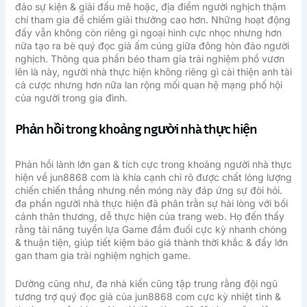
đảo sự kiện & giải đấu mê hoặc, địa điểm người nghịch thậm
chí tham gia để chiếm giải thưởng cao hơn. Những hoạt động
đấy vẫn không còn riêng gì ngoại hình cực nhọc nhưng hơn
nữa tạo ra bè quý đọc giả ấm cúng giữa đông hòn đảo người
nghịch. Thông qua phần béo tham gia trải nghiệm phổ vươn
lên là này, người nhà thực hiện không riêng gì cải thiện anh tài
cá cược nhưng hơn nữa lan rộng mối quan hệ mạng phố hội
của người trong gia đình.
Phản hồi trong khoảng người nhà thực hiện
Phản hồi lành lớn gan & tích cực trong khoảng người nhà thực
hiện về jun8868 com là khía cạnh chỉ rõ được chất lỏng lượng
chiến chiến thắng nhưng nền móng này đáp ứng sự đòi hỏi.
đa phần người nhà thực hiện đã phân trằn sự hài lòng với bối
cảnh thân thương, dễ thực hiện của trang web. Họ đến thấy
rằng tài năng tuyển lựa Game đắm đuối cực kỳ nhanh chóng
& thuận tiện, giúp tiết kiệm báo giá thành thời khắc & đẩy lớn
gan tham gia trải nghiệm nghịch game.
Dường cũng như, đa nhà kiến cũng tập trung rằng đội ngũ
tương trợ quý đọc giả của jun8868 com cực kỳ nhiệt tình &