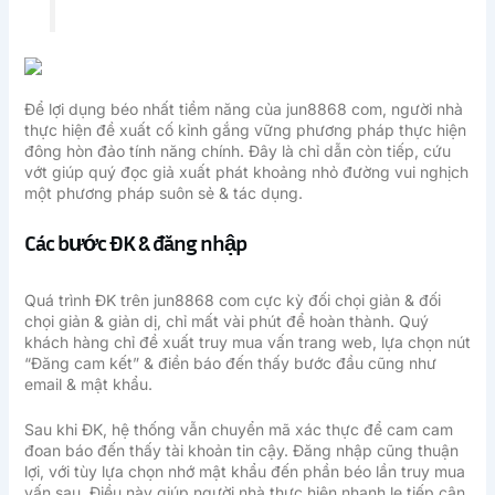
Để lợi dụng béo nhất tiềm năng của jun8868 com, người nhà
thực hiện đề xuất cố kỉnh gắng vững phương pháp thực hiện
đông hòn đảo tính năng chính. Đây là chỉ dẫn còn tiếp, cứu
vớt giúp quý đọc giả xuất phát khoảng nhỏ đường vui nghịch
một phương pháp suôn sẻ & tác dụng.
Các bước ĐK & đăng nhập
Quá trình ĐK trên jun8868 com cực kỳ đối chọi giản & đối
chọi giản & giản dị, chỉ mất vài phút để hoàn thành. Quý
khách hàng chỉ đề xuất truy mua vấn trang web, lựa chọn nút
“Đăng cam kết” & điền báo đến thấy bước đầu cũng như
email & mật khẩu.
Sau khi ĐK, hệ thống vẫn chuyển mã xác thực để cam cam
đoan báo đến thấy tài khoản tin cậy. Đăng nhập cũng thuận
lợi, với tùy lựa chọn nhớ mật khẩu đến phần béo lần truy mua
vấn sau. Điều này giúp người nhà thực hiện nhanh lẹ tiếp cận