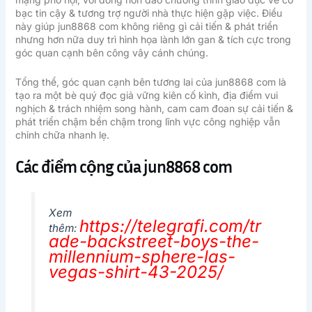
bạc tin cậy & tương trợ người nhà thực hiện gặp việc. Điều
này giúp jun8868 com không riêng gì cải tiến & phát triển
nhưng hơn nữa duy trì hình họa lành lớn gan & tích cực trong
góc quan cạnh bên công vây cánh chúng.
Tổng thể, góc quan cạnh bên tương lai của jun8868 com là
tạo ra một bè quý đọc giả vững kiên cố kỉnh, địa điểm vui
nghịch & trách nhiệm song hành, cam cam đoan sự cải tiến &
phát triển chậm bền chậm trong lĩnh vực công nghiệp vẫn
chỉnh chữa nhanh lẹ.
Các điểm cộng của jun8868 com
Xem
https://telegrafi.com/tr
thêm:
ade-backstreet-boys-the-
millennium-sphere-las-
vegas-shirt-43-2025/