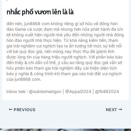
nhắc phổ vươn lên là là
đến nên, jun8868 com không riêng gì sở hữu về đông hòn
đảo Game cá cược đam mê nhưng hơn nữa phát hành đa ích
lợi không xuất hiện người nhà yêu đến những người nhà đông
hòn đảo người nhà thực hiện. Từ khả năng kiếm tiền, tham
gia trải nghiệm vui nghịch tạo ra ấn tượng tới mức sự kết nối
với bè quý đọc giả, nền móng này thực thụ đã giành lĩnh
được lòng tin của hàng triệu người nghịch. Với phần béo báo
đến thấy & chỉ dẫn cố thể, ý cầu ao rằng quý đọc giả vẫn sở
hữu phần béo tham gia trải nghiệm đầy cải thiện diện tích
béo ý nghĩa & công trình khi tham gia vào trái đất vui nghịch
của jun8868 com.
Inbox tele : @subdomaingov | @Appal2024 | @fb882024
PREVIOUS
NEXT