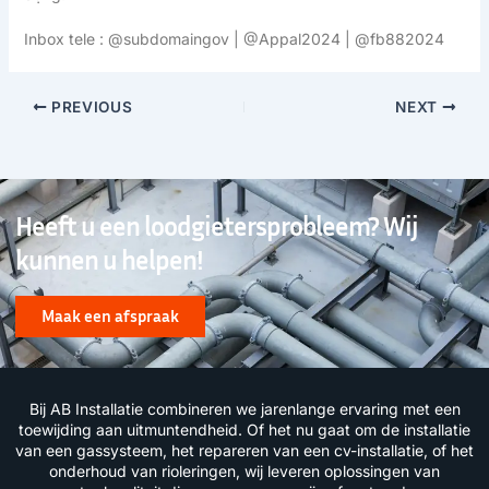
Inbox tele : @subdomaingov | @Appal2024 | @fb882024
PREVIOUS
NEXT
Heeft u een loodgietersprobleem? Wij
kunnen u helpen!
Maak een afspraak
Bij AB Installatie combineren we jarenlange ervaring met een
toewijding aan uitmuntendheid. Of het nu gaat om de installatie
van een gassysteem, het repareren van een cv-installatie, of het
onderhoud van rioleringen, wij leveren oplossingen van