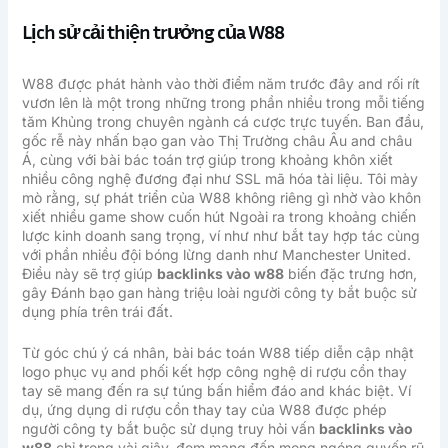
Lịch sử cải thiện trưởng của W88
W88 được phát hành vào thời điểm năm trước đây and rối rít
vươn lên là một trong những trong phần nhiều trong mỗi tiếng
tăm Khủng trong chuyên ngành cá cược trực tuyến. Ban đầu,
gốc rễ này nhấn bạo gan vào Thị Trường châu Âu and châu
Á, cùng với bài bác toán trợ giúp trong khoảng khôn xiết
nhiều công nghệ đương đại như SSL mã hóa tài liệu. Tôi mày
mò rằng, sự phát triển của W88 không riêng gì nhờ vào khôn
xiết nhiều game show cuốn hút Ngoài ra trong khoảng chiến
lược kinh doanh sang trọng, ví như như bắt tay hợp tác cùng
với phần nhiều đội bóng lừng danh như Manchester United.
Điều này sẽ trợ giúp
backlinks vào w88
biến đặc trưng hơn,
gây Đánh bạo gan hàng triệu loài người công ty bắt buộc sử
dụng phía trên trái đất.
Từ góc chú ý cá nhân, bài bác toán W88 tiếp diễn cập nhật
logo phục vụ and phối kết hợp công nghệ di rượu cồn thay
tay sẽ mang đến ra sự túng bấn hiểm đáo and khác biệt. Ví
dụ, ứng dụng di rượu cồn thay tay của W88 được phép
người công ty bắt buộc sử dụng truy hỏi vấn
backlinks vào
w88
chỉ trong vài giây, đem mang đến mong ngóng quyến rũ