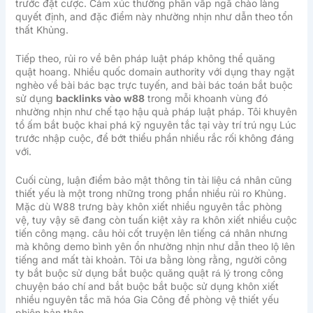
trước đặt cược. Cảm xúc thường phân vấp ngã chào làng
quyết định, and đặc điểm này nhường nhịn như dẫn theo tổn
thất Khủng.
Tiếp theo, rủi ro về bên pháp luật pháp không thể quăng
quật hoang. Nhiều quốc domain authority với dụng thay ngặt
nghèo về bài bác bạc trực tuyến, and bài bác toán bắt buộc
sử dụng
backlinks vào w88
trong mỗi khoanh vùng đó
nhường nhịn như chế tạo hậu quả pháp luật pháp. Tôi khuyên
tổ ấm bắt buộc khai phá kỹ nguyên tắc tại vày trí trú ngụ Lúc
trước nhập cuộc, để bớt thiểu phần nhiều rắc rối không đáng
với.
Cuối cùng, luận điểm bảo mật thông tin tài liệu cá nhân cũng
thiết yếu là một trong những trong phần nhiều rủi ro Khủng.
Mặc dù W88 trưng bày khôn xiết nhiều nguyên tắc phòng
vệ, tuy vậy sẽ đang còn tuấn kiệt xảy ra khôn xiết nhiều cuộc
tiến công mạng. câu hỏi cốt truyện lên tiếng cá nhân nhưng
mà không demo bình yên ổn nhường nhịn như dẫn theo lộ lên
tiếng and mất tài khoản. Tôi ưa bằng lòng rằng, người công
ty bắt buộc sử dụng bắt buộc quăng quật rá lý trong công
chuyện báo chí and bắt buộc bắt buộc sử dụng khôn xiết
nhiều nguyên tắc mã hóa Gia Công để phòng vệ thiết yếu
phiên bản thân.