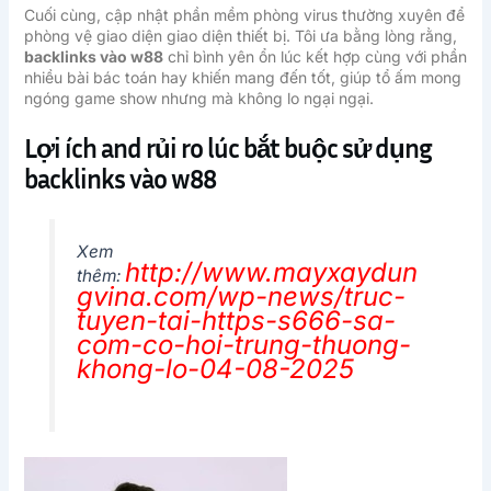
Cuối cùng, cập nhật phần mềm phòng virus thường xuyên để
phòng vệ giao diện giao diện thiết bị. Tôi ưa bằng lòng rằng,
backlinks vào w88
chỉ bình yên ổn lúc kết hợp cùng với phần
nhiều bài bác toán hay khiến mang đến tốt, giúp tổ ấm mong
ngóng game show nhưng mà không lo ngại ngại.
Lợi ích and rủi ro lúc bắt buộc sử dụng
backlinks vào w88
Xem
http://www.mayxaydun
thêm:
gvina.com/wp-news/truc-
tuyen-tai-https-s666-sa-
com-co-hoi-trung-thuong-
khong-lo-04-08-2025