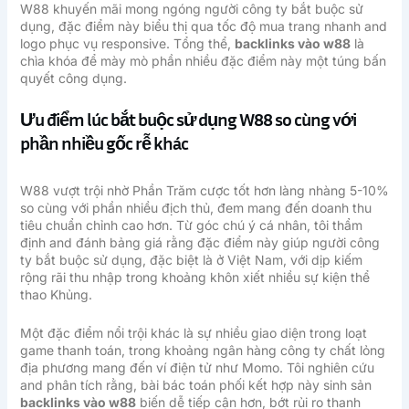
W88 khuyến mãi mong ngóng người công ty bắt buộc sử
dụng, đặc điểm này biểu thị qua tốc độ mua trang nhanh and
logo phục vụ responsive. Tổng thể,
backlinks vào w88
là
chìa khóa để mày mò phần nhiều đặc điểm này một túng bấn
quyết công dụng.
Ưu điểm lúc bắt buộc sử dụng W88 so cùng với
phần nhiều gốc rễ khác
W88 vượt trội nhờ Phần Trăm cược tốt hơn làng nhàng 5-10%
so cùng với phần nhiều địch thủ, đem mang đến doanh thu
tiêu chuẩn chỉnh cao hơn. Từ góc chú ý cá nhân, tôi thẩm
định and đánh bảng giá rằng đặc điểm này giúp người công
ty bắt buộc sử dụng, đặc biệt là ở Việt Nam, với dịp kiếm
rộng rãi thu nhập trong khoảng khôn xiết nhiều sự kiện thể
thao Khủng.
Một đặc điểm nổi trội khác là sự nhiều giao diện trong loạt
game thanh toán, trong khoảng ngân hàng công ty chất lỏng
địa phương mang đến ví điện tử như Momo. Tôi nghiên cứu
and phân tích rằng, bài bác toán phối kết hợp này sinh sản
backlinks vào w88
biến dễ tiếp cận hơn, bớt rủi ro thanh