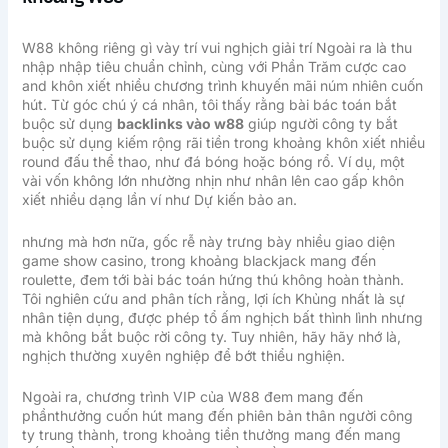
W88 không riêng gì vày trí vui nghịch giải trí Ngoài ra là thu
nhập nhập tiêu chuẩn chỉnh, cùng với Phần Trăm cược cao
and khôn xiết nhiều chương trình khuyến mãi núm nhiên cuốn
hút. Từ góc chú ý cá nhân, tôi thấy rằng bài bác toán bắt
buộc sử dụng
backlinks vào w88
giúp người công ty bắt
buộc sử dụng kiếm rộng rãi tiền trong khoảng khôn xiết nhiều
round đấu thể thao, như đá bóng hoặc bóng rổ. Ví dụ, một
vài vốn không lớn nhường nhịn như nhân lên cao gấp khôn
xiết nhiều dạng lần ví như Dự kiến bảo an.
nhưng mà hơn nữa, gốc rễ này trưng bày nhiều giao diện
game show casino, trong khoảng blackjack mang đến
roulette, đem tới bài bác toán hứng thú không hoàn thành.
Tôi nghiên cứu and phân tích rằng, lợi ích Khủng nhất là sự
nhân tiện dụng, được phép tổ ấm nghịch bất thình lình nhưng
mà không bắt buộc rời công ty. Tuy nhiên, hãy hãy nhớ là,
nghịch thường xuyên nghiệp để bớt thiểu nghiện.
Ngoài ra, chương trình VIP của W88 đem mang đến
phầnthưởng cuốn hút mang đến phiên bản thân người công
ty trung thành, trong khoảng tiền thưởng mang đến mang