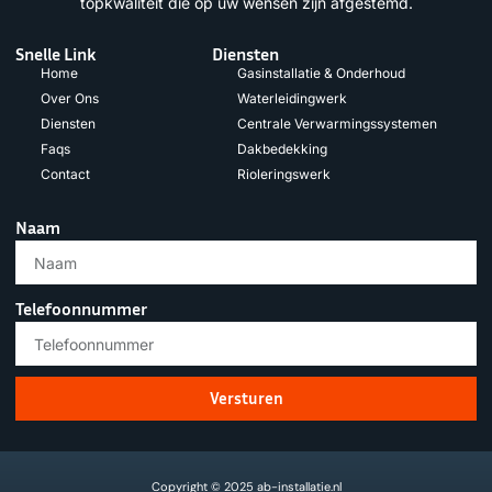
topkwaliteit die op uw wensen zijn afgestemd.
Snelle Link
Diensten
Home
Gasinstallatie & Onderhoud
Over Ons
Waterleidingwerk
Diensten
Centrale Verwarmingssystemen
Faqs
Dakbedekking
Contact
Rioleringswerk
Naam
Telefoonnummer
Versturen
Copyright © 2025 ab-installatie.nl