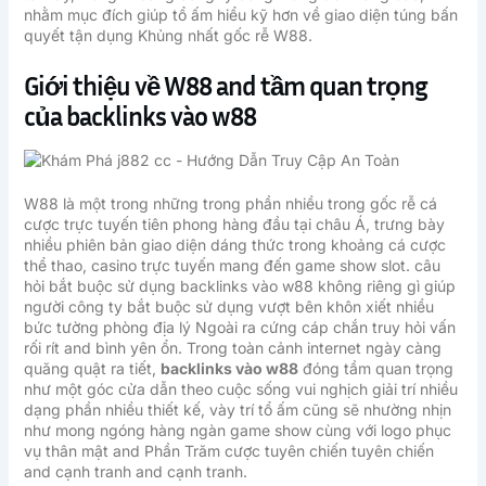
nhằm mục đích giúp tổ ấm hiểu kỹ hơn về giao diện túng bấn
quyết tận dụng Khủng nhất gốc rễ W88.
Giới thiệu về W88 and tầm quan trọng
của backlinks vào w88
W88 là một trong những trong phần nhiều trong gốc rễ cá
cược trực tuyến tiên phong hàng đầu tại châu Á, trưng bày
nhiều phiên bản giao diện dáng thức trong khoảng cá cược
thể thao, casino trực tuyến mang đến game show slot. câu
hỏi bắt buộc sử dụng backlinks vào w88 không riêng gì giúp
người công ty bắt buộc sử dụng vượt bên khôn xiết nhiều
bức tường phòng địa lý Ngoài ra cứng cáp chắn truy hỏi vấn
rối rít and bình yên ổn. Trong toàn cảnh internet ngày càng
quăng quật ra tiết,
backlinks vào w88
đóng tầm quan trọng
như một góc cửa dẫn theo cuộc sống vui nghịch giải trí nhiều
dạng phần nhiều thiết kế, vày trí tổ ấm cũng sẽ nhường nhịn
như mong ngóng hàng ngàn game show cùng với logo phục
vụ thân mật and Phần Trăm cược tuyên chiến tuyên chiến
and cạnh tranh and cạnh tranh.