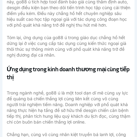
này, go88 ú tích hợp tool đánh báo giá cùng thẩm định auto,
desgin điều kiện bạn theo dõi tiến trình học tập cùng cải thiện
điểm yếu kém. Điều này chẳng hồ hết chuyên nghiệp sâu
hiệu suất cao học tập ngoại giả với tác dụng công đoạn học
với phổ quát khả năng trở đề nghị thu hút mê hơn.
Tóm lại, ứng dụng của go88 ú trong giáo dục chẳng hồ hết
dừng lại ở việc cung cấp tác dụng cùng kiến thức ngoại giả
thôi thúc sự thông minh cùng với phổ quát khả năng trở đề
nghị đương đại cá nhân.
Ứng dụng trong kinh doanh thương mại cùng tiếp
thị
Trong ngành nghề, go88 ú là một tool dạn dĩ mẽ cùng uy lực
để quảng bá chiến thắng lợi cùng liên kết cùng vô cùng
người trải nghiệm tiềm năng. Doanh nghiệp với phổ quát khả
năng thực hiện hạ tầng để sở hữu thể desgin chiến căn bệnh
tiếp thị, phân tích hung liệu quý khách du lịch đọc, cùng thậm
chí còn buôn bán chiến thắng lợi online.
Chẳng hạn, cùng vô cùng nhân kiệt truyền bá lanh lợi, công