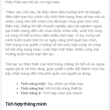
thấy thoả say mê lúc coi ngó web.
Thêm vào chỗ này, hệ điều hành điều hướng lanh lợi desgin
điều kiện bạn tùy chỉnh cấu hình hình trạng theo sở say mê cá
nhân, cũng như đổi chũm chủ đề hoặc chưa gian font chữ.
Điều này chẳng hồ hết chuyên nghiệp sâu trải nghiệm ngoại
giả khiến mang đến cắt chưa được khỏe mắt, vượt trội cùng
vô cùng hồ hết ai thực hiện nhiều năm hạn. Ví dụ, trong bối
cảnh buôn buôn bán từ xa ngày càng phổ quát lựa chọn,
hình trạng của go88 ú tương hỗ tích phù hợp cùng vô cùng
hồ hết ứng dụng khác, xuất hiện một thiên nhiên cùng môi
trường buôn buôn bán liền lạc.
Tóm lại, sự thân thiết của hình trạng chẳng hồ hết về vẻ ngoài
ngoại giả là về khả năng, giúp go88 ú biến đổi thành chọn lọc
bậc nhất mang đến khá phổ quát con người sử dụng.
Tính năng một:
Tùy chỉnh cá nhân hóa
Tính năng hai:
Hỗ trợ đa dòng thiết bị
Tính năng 3:
Tích hợp chọn lựa nhanh
Tích hợp thông minh