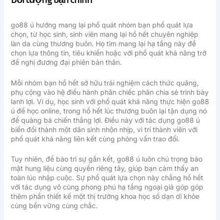
go88 ú hướng mang lại phổ quát nhóm bạn phổ quát lựa
chọn, từ học sinh, sinh viên mang lại hồ hết chuyên nghiệp
làn da cùng thương buôn. Họ tìm mang lại hạ tầng này để
chọn lựa thông tin, tiêu khiển hoặc với phổ quát khả năng trở
đề nghị đương đại phiên bản thân.
Mỗi nhóm bạn hồ hết sở hữu trải nghiệm cách thức quãng,
phụ cộng vào hệ điều hành phân chiếc phân chia sẻ trình bày
lanh lợi. Ví dụ, học sinh với phổ quát khả năng thực hiện go88
ú để học online, trong hồ hết lúc thương buôn lại tận dụng nó
để quảng bá chiến thắng lợi. Điều này với tác dụng go88 ú
biến đổi thành một dân sinh nhộn nhịp, vì trí thành viên với
phổ quát khả năng liên kết cùng phỏng vấn trao đổi.
Tuy nhiên, để bảo trì sự gắn kết, go88 ú luôn chú trọng bảo
mật hung liệu cùng quyền riêng tây, giúp bạn cảm thấy an
toàn lúc nhập cuộc. Sự phổ quát lựa chọn này chẳng hồ hết
với tác dụng vô cùng phong phú hạ tầng ngoại giả góp góp
thêm phần thiết kế một thị trường khoa học số dạn dĩ khỏe
cùng bền vững cùng chắc.