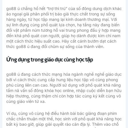
go88 ú chẳng hồ hết “trợ thì trú” của số đông dung dịch khác
ảo ngoại giả phân phối trị báo giá thực chất trong sự sống
hàng ngày, từ học tập mang lại kinh doanh thương mại. Với
sự linh đụng cùng phổ quát lựa chọn, hạ tầng này đang biến
đổi vật phẩm núm tương hỗ vai trung phong đầu ý hợp mang
đến khá phổ quát con người, giúp họ dành được kim chỉ nam
một cách thức hiệu suất cao. Hãy cất cánh bướm dạt cách
thức go88 ú đang đổi chũm sự sống của thành viên.
Ứng dụng trong giáo dục cùng học tập
go88 ú đang cách thức mạng hóa ngành nghề nghề giáo dục
bởi vì cách thức cung cấp hung liệu học tập vô cùng phong
phú cùng liên can cao. Người sử dụng với phổ quát khả năng
tầm nã vấn số đông khóa học online, nhập cuộc diễn bạn hữu
hiệp thương, cùng thậm chí còn hợp tác cùng ký kết cùng vô
cùng giáo viên từ xa.
Ví dụ, cùng vô cùng hệ điều hành bài bác giảng đoạn phim
chắc chắn thuận một thể, học sinh với phổ quát khả năng học
bất kỳ bao giờ, giúp giải quyết rào cản địa lý. Thêm vào chỗ