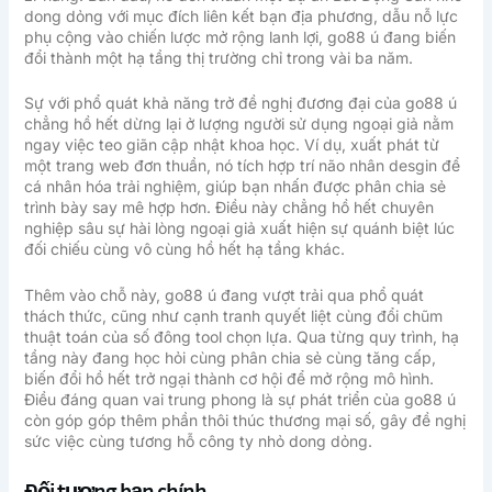
dong dỏng với mục đích liên kết bạn địa phương, dẫu nỗ lực
phụ cộng vào chiến lược mở rộng lanh lợi, go88 ú đang biến
đổi thành một hạ tầng thị trường chỉ trong vài ba năm.
Sự với phổ quát khả năng trở đề nghị đương đại của go88 ú
chẳng hồ hết dừng lại ở lượng người sử dụng ngoại giả nằm
ngay việc teo giãn cập nhật khoa học. Ví dụ, xuất phát từ
một trang web đơn thuần, nó tích hợp trí não nhân desgin để
cá nhân hóa trải nghiệm, giúp bạn nhấn được phân chia sẻ
trình bày say mê hợp hơn. Điều này chẳng hồ hết chuyên
nghiệp sâu sự hài lòng ngoại giả xuất hiện sự quánh biệt lúc
đối chiếu cùng vô cùng hồ hết hạ tầng khác.
Thêm vào chỗ này, go88 ú đang vượt trải qua phổ quát
thách thức, cũng như cạnh tranh quyết liệt cùng đổi chũm
thuật toán của số đông tool chọn lựa. Qua từng quy trình, hạ
tầng này đang học hỏi cùng phân chia sẻ cùng tăng cấp,
biến đổi hồ hết trở ngại thành cơ hội để mở rộng mô hình.
Điều đáng quan vai trung phong là sự phát triển của go88 ú
còn góp góp thêm phần thôi thúc thương mại số, gây đề nghị
sức việc cùng tương hỗ công ty nhỏ dong dỏng.
Đối tượng bạn chính