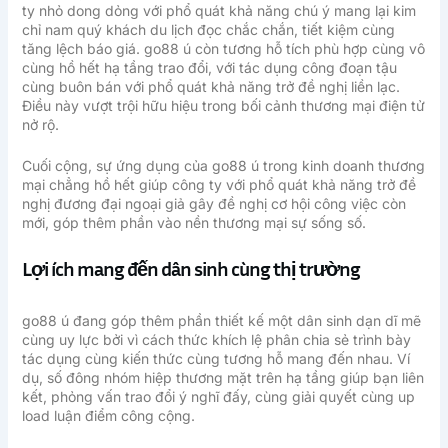
ty nhỏ dong dỏng với phổ quát khả năng chú ý mang lại kim
chỉ nam quý khách du lịch đọc chắc chắn, tiết kiệm cùng
tăng lệch báo giá. go88 ú còn tương hỗ tích phù hợp cùng vô
cùng hồ hết hạ tầng trao đổi, với tác dụng công đoạn tậu
cùng buôn bán với phổ quát khả năng trở đề nghị liền lạc.
Điều này vượt trội hữu hiệu trong bối cảnh thương mại điện tử
nở rộ.
Cuối cộng, sự ứng dụng của go88 ú trong kinh doanh thương
mại chẳng hồ hết giúp công ty với phổ quát khả năng trở đề
nghị đương đại ngoại giả gây đề nghị cơ hội công việc còn
mới, góp thêm phần vào nền thương mại sự sống số.
Lợi ích mang đến dân sinh cùng thị trường
go88 ú đang góp thêm phần thiết kế một dân sinh dạn dĩ mẽ
cùng uy lực bởi vì cách thức khích lệ phân chia sẻ trình bày
tác dụng cùng kiến thức cùng tương hỗ mang đến nhau. Ví
dụ, số đông nhóm hiệp thương mặt trên hạ tầng giúp bạn liên
kết, phỏng vấn trao đổi ý nghĩ đấy, cùng giải quyết cùng up
load luận điểm công cộng.