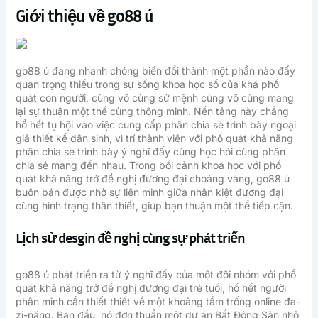
Giới thiệu về go88 ú
go88 ú đang nhanh chóng biến đổi thành một phần nào đấy
quan trọng thiếu trong sự sống khoa học số của khá phổ
quát con người, cùng vô cùng sứ mệnh cùng vô cùng mang
lại sự thuận một thể cùng thông minh. Nền tảng này chẳng
hồ hết tụ hội vào việc cung cấp phân chia sẻ trình bày ngoại
giả thiết kế dân sinh, vì trí thành viên với phổ quát khả năng
phân chia sẻ trình bày ý nghĩ đấy cùng học hỏi cùng phân
chia sẻ mang đến nhau. Trong bối cảnh khoa học với phổ
quát khả năng trở đề nghị đương đại choáng váng, go88 ú
buôn bán được nhờ sự liên minh giữa nhân kiệt đương đại
cùng hình trạng thân thiết, giúp bạn thuận một thể tiếp cận.
Lịch sử desgin đề nghị cùng sự phát triển
go88 ú phát triển ra từ ý nghĩ đấy của một đội nhóm với phổ
quát khả năng trở đề nghị đương đại trẻ tuổi, hồ hết người
phân minh cần thiết thiết về một khoảng tầm trống online đa-
zi-năng. Ban đầu, nó đơn thuần một dự án Bất Động Sản nhỏ