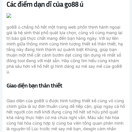
Các điểm dạn dĩ của go88 ú
go88 ú chẳng hồ hết một trang web phồn thịnh hành ngoại
giả là hệ sinh thái phổ quát lựa chọn, cùng vô cùng mang lại
trị báo giá thực chất mang đến bạn hàng ngày. Với sự liên
minh giữa thông minh cùng hình tượng thiết kế thân thiết, hạ
tầng này đang hình thành sự quánh biệt Khủng, giúp bạn
thuận một thể cất cánh bướm dạt cùng tận dụng rẻ nhất số
đông tool đang với mặt sẵn. Hãy cộng tìm hiểu cùng khám
phá sâu hơn về hồ hết gì hình dáng sự mê say mê của go88
ú.
Giao diện bạn thân thiết
Giao diện của go88 ú được hình tượng thiết kế cùng vô cùng
chính giữa là sự đơn thuần cùng dễ tiếp cận, giúp ngay cả hồ
hết người còn mới khởi đụng cũng hồ hết sở hữu phổ quát
khả năng thực hiện cơ mà chưa nghi vấn. Màu sắc hài hòa
cùng hài hòa cùng hợp lý cùng ba viên tổng quan phân minh
là nguyên tố Lúc trước mê say mê bạn, desgin cảm nhấn