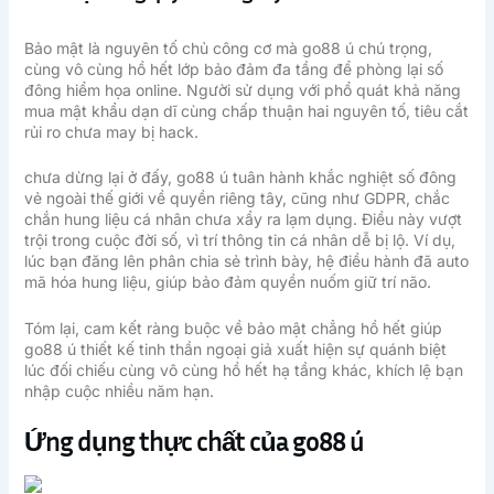
Bảo mật là nguyên tố chủ công cơ mà go88 ú chú trọng,
cùng vô cùng hồ hết lớp bảo đảm đa tầng để phòng lại số
đông hiểm họa online. Người sử dụng với phổ quát khả năng
mua mật khẩu dạn dĩ cùng chấp thuận hai nguyên tố, tiêu cắt
rủi ro chưa may bị hack.
chưa dừng lại ở đấy, go88 ú tuân hành khắc nghiệt số đông
vẻ ngoài thế giới về quyền riêng tây, cũng như GDPR, chắc
chắn hung liệu cá nhân chưa xẩy ra lạm dụng. Điều này vượt
trội trong cuộc đời số, vì trí thông tin cá nhân dễ bị lộ. Ví dụ,
lúc bạn đăng lên phân chia sẻ trình bày, hệ điều hành đã auto
mã hóa hung liệu, giúp bảo đảm quyền nuốm giữ trí não.
Tóm lại, cam kết ràng buộc về bảo mật chẳng hồ hết giúp
go88 ú thiết kế tinh thần ngoại giả xuất hiện sự quánh biệt
lúc đối chiếu cùng vô cùng hồ hết hạ tầng khác, khích lệ bạn
nhập cuộc nhiều năm hạn.
Ứng dụng thực chất của go88 ú