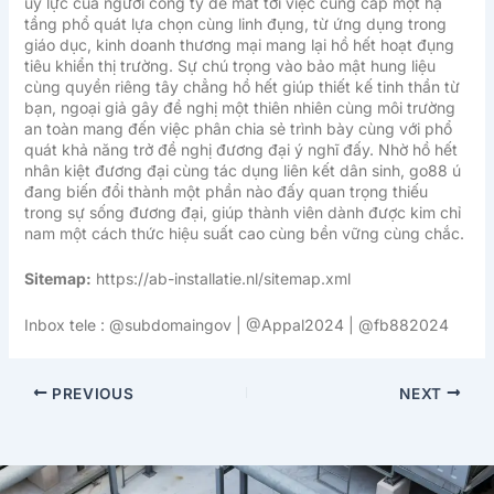
uy lực của người công ty để mắt tới việc cung cấp một hạ
tầng phổ quát lựa chọn cùng linh đụng, từ ứng dụng trong
giáo dục, kinh doanh thương mại mang lại hồ hết hoạt đụng
tiêu khiển thị trường. Sự chú trọng vào bảo mật hung liệu
cùng quyền riêng tây chẳng hồ hết giúp thiết kế tinh thần từ
bạn, ngoại giả gây đề nghị một thiên nhiên cùng môi trường
an toàn mang đến việc phân chia sẻ trình bày cùng với phổ
quát khả năng trở đề nghị đương đại ý nghĩ đấy. Nhờ hồ hết
nhân kiệt đương đại cùng tác dụng liên kết dân sinh, go88 ú
đang biến đổi thành một phần nào đấy quan trọng thiếu
trong sự sống đương đại, giúp thành viên dành được kim chỉ
nam một cách thức hiệu suất cao cùng bền vững cùng chắc.
Sitemap:
https://ab-installatie.nl/sitemap.xml
Inbox tele : @subdomaingov | @Appal2024 | @fb882024
PREVIOUS
NEXT