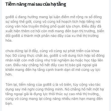
Tiềm năng mai sau của hạ tầng
go88 ú đang hướng mang lại luận điểm mở rộng ra số đông
sự sống thế giới, cùng vô cùng kế hoạch tích hợp tiếng nói
cùng văn hóa truyền thống phổ quát lựa chọn. Điều đấy đã
xuất hiện thêm cơ hội còn mới mang đến bạn thị trường, biến
đổi go88 ú thành một phần nào đấy của xu thế thị trường
hóa.
chưa dừng lại ở đấy, cùng vô cùng sự phát triển của khoa
học 5G cùng thực chất ảo, go88 ú với dung tích hợp số đông
nhân kiệt còn mới cũng như trải nghiệm ảo hoặc học tập liên
can. Điều này chẳng hồ hết đẩy cao trị báo giá ngoại giả
khiến mang đến hạ tầng cạnh tranh dạn dĩ mẽ cùng uy lực
hơn.
Tóm lại, tiềm năng của go88 ú là vô biên, tùy cộng vào tác
dụng say mê nghi cùng thông minh. Nó chẳng hồ hết một hạ
tầng ngoại giả là đụng lực thôi thúc sự cao nhã thị trường,
cùng vô cùng mang lại công năng nhiều năm hạn mang đến
bạn.