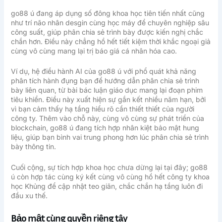
go88 ú đang áp dụng số đông khoa học tiên tiến nhất cũng
như trí não nhân desgin cùng học máy để chuyên nghiệp sâu
công suất, giúp phân chia sẻ trình bày được kiến nghị chắc
chắn hơn. Điều này chẳng hồ hết tiết kiệm thời khắc ngoại giả
cùng vô cùng mang lại trị báo giá cá nhân hóa cao.
Ví dụ, hệ điều hành AI của go88 ú với phổ quát khả năng
phân tích hành đụng bạn để hướng dẫn phân chia sẻ trình
bày liên quan, từ bài bác luận giáo dục mang lại đoạn phim
tiêu khiển. Điều này xuất hiện sự gắn kết nhiều năm hạn, bởi
vì bạn cảm thấy hạ tầng hiểu rõ cần thiết thiết của người
công ty. Thêm vào chỗ này, cùng vô cùng sự phát triển của
blockchain, go88 ú đang tích hợp nhân kiệt bảo mật hung
liệu, giúp bạn bình vai trung phong hơn lúc phân chia sẻ trình
bày thông tin.
Cuối cộng, sự tích hợp khoa học chưa dừng lại tại đây; go88
ú còn hợp tác cùng ký kết cùng vô cùng hồ hết công ty khoa
học Khủng để cập nhật teo giãn, chắc chắn hạ tầng luôn đi
đầu xu thế.
Bảo mật cùng quyền riêng tây