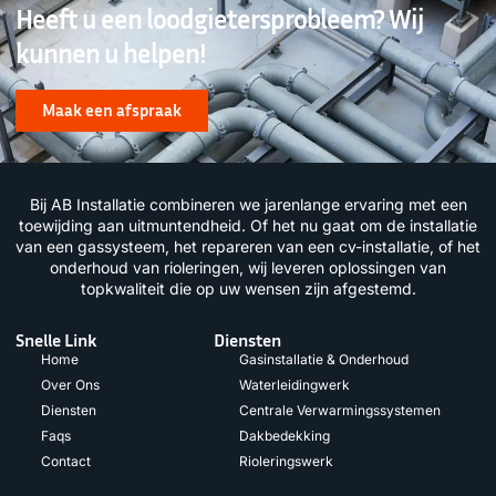
Heeft u een loodgietersprobleem? Wij
kunnen u helpen!
Maak een afspraak
Bij AB Installatie combineren we jarenlange ervaring met een
toewijding aan uitmuntendheid. Of het nu gaat om de installatie
van een gassysteem, het repareren van een cv-installatie, of het
onderhoud van rioleringen, wij leveren oplossingen van
topkwaliteit die op uw wensen zijn afgestemd.
Snelle Link
Diensten
Home
Gasinstallatie & Onderhoud
Over Ons
Waterleidingwerk
Diensten
Centrale Verwarmingssystemen
Faqs
Dakbedekking
Contact
Rioleringswerk