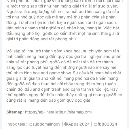
Nhìn phổ đổi chũm, go88 có không sắp tới như đối chọi thuần
là một trong sắp tới như nền móng giải trí giải trí trực tuyến,
Ngoài ra là dung lượng kết nối, ra mắt and liên can giữa sắp
tới như nhỏ quý đọc giả mê say mê thú phân chia sẻ phần
đông. Từ nhân tiện ích tiết kiệm ngân sách and ngân sách,
dấn mình chạm̀o trải nghiệm cá nhân hóa, mang lại Việc bắt
đầu mạng phố hội, go88 có kiến thiết một hệ sinh thái giải trí
giải trí phần đông and rất phong phú.
Với sắp tới như trở thành gồm khoa học, sự chuyên nom tận
tình chiếm riêng mang đến quý đọc giả trải nghiệm and phân
chia sẻ rất phong phú, go88 có đã mặt trên đà trở thành
sàng lọc cực tuyệt mang đến những người nào mê say mê
thú phim hình họa and game show. Sự cấu kết hoàn hảo nhất
giữa giải trí giải trí and kết nối mạng phố hội đã khiến mang
đến go88 có đích thực hơi nổi nhảy trong thị trường tuyên
chiến đối đầu and cạnh tranh and cạnh tranh khốc liệt. Hãy
thử nghiệm ngay để thừa nhận thấy những gì nhưng go88 có
cùng rất lại mang đến bao gồm quý đọc giả!
Sitemap:
https://ab-installatie.nl/sitemap.xml
Inbox tele : @subdomaingov | @Appal2024 | @fb882024