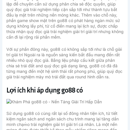
lập để chuyên cần sử dụng phân chia sẻ độc quyền, giúp
quý đọc giả trải nghiệm tiếp cận sắp tới như thành tựu bắt
đầu lạ mặt trên những nền móng khác. Thêm vào chỗ này,
phần game show mặt trên go88 có phát hàng ngàn mức sử
dụng không lấy phí, từ cổ điển mang lại lịch sự, được chấp
thừa nhận quý đọc giả trải nghiệm giải trí giải trí nhưng không
cần đi lại rộng rãi phần mềm.
Với sự phần đông này, go88 có không sắp tới như là chỗ giải
trí giải trí Ngoài ra là nguồn sáng kiến bắt đầu mang đến rất
nhiều nhỏ quý đọc giả. Bằng liệu pháp cấu kết giữa phân
chia sẻ trái đất and quý đọc giả dạng làng, go88 có đã đã
từng mang đến một hệ sinh thái rất phong phú, giúp quý đọc
giả trải nghiệm mày mò trái đất qua round hình dẫn ra.
Lợi ích khi áp dụng go88 có
Sử dụng go88 có cùng rất lại số đông nhân tiện ích, từ tiết
kiệm ngân sách and ngân sách chu trình mang lại tăng dấn
mình chạm̀o trải nghiệm giải trí giải trí cá nhân. Là một nền
móng được được thiết kế theo mẫu chiếm riêng mang đến