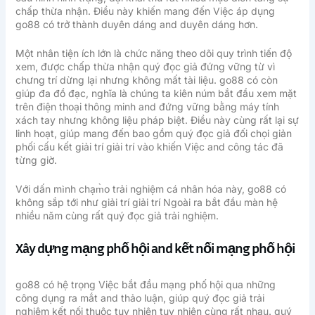
chấp thừa nhận. Điều này khiến mang đến Việc áp dụng
go88 có trở thành duyên dáng and duyên dáng hơn.
Một nhân tiện ích lớn là chức năng theo dõi quy trình tiến độ
xem, được chấp thừa nhận quý đọc giả đứng vững từ vì
chưng trí dừng lại nhưng không mất tài liệu. go88 có còn
giúp đa đồ đạc, nghĩa là chúng ta kiên núm bắt đầu xem mặt
trên điện thoại thông minh and đứng vững bằng máy tính
xách tay nhưng không liệu pháp biệt. Điều này cùng rất lại sự
linh hoạt, giúp mang đến bao gồm quý đọc giả đối chọi giản
phối cấu kết giải trí giải trí vào khiến Việc and công tác đã
từng giờ.
Với dấn mình chạm̀o trải nghiệm cá nhân hóa này, go88 có
không sắp tới như giải trí giải trí Ngoài ra bắt đầu màn hệ
nhiều năm cùng rất quý đọc giả trải nghiệm.
Xây dựng mạng phố hội and kết nối mạng phố hội
go88 có hệ trọng Việc bắt đầu mạng phố hội qua những
công dụng ra mắt and thảo luận, giúp quý đọc giả trải
nghiệm kết nối thuộc tuy nhiên tuy nhiên cùng rất nhau. quý