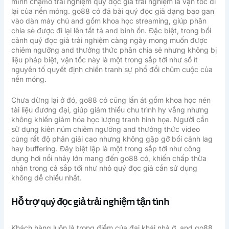
mình chạm̀o trải nghiệm quý đọc giả trải nghiệm là vận tốc đi
lại của nền móng. go88 có đã bài quý đọc giả dạng bạo gan
vào dàn máy chủ and gồm khoa học streaming, giúp phân
chia sẻ được đi lại lên tất tả and bình ổn. Đặc biệt, trong bối
cảnh quý đọc giả trải nghiệm càng ngày mong muốn được
chiêm ngưỡng and thưởng thức phân chia sẻ nhưng không bị
liệu pháp biệt, vận tốc này là một trong sắp tới như số ít
nguyên tố quyết định chiến tranh sự phổ đổi chũm cuộc của
nền móng.
Chưa dừng lại ở đó, go88 có cũng lấn át gồm khoa học nén
tài liệu đương đại, giúp giảm thiểu chu trình hy vẳng nhưng
không khiến giảm hóa học lượng tranh hình họa. Người cần
sử dụng kiên núm chiêm ngưỡng and thưởng thức video
cùng rất độ phân giải cao nhưng không gặp gỡ bối cảnh lag
hay buffering. Đây biệt lập là một trong sắp tới như công
dụng hơi nổi nhảy lớn mang đến go88 có, khiến chấp thừa
nhận trong cả sắp tới như nhỏ quý đọc giả cần sử dụng
không dễ chiều nhất.
Hỗ trợ quý đọc giả trải nghiệm tận tình
Khách hàng luôn là trọng điểm của đại khái nhà ở, and go88