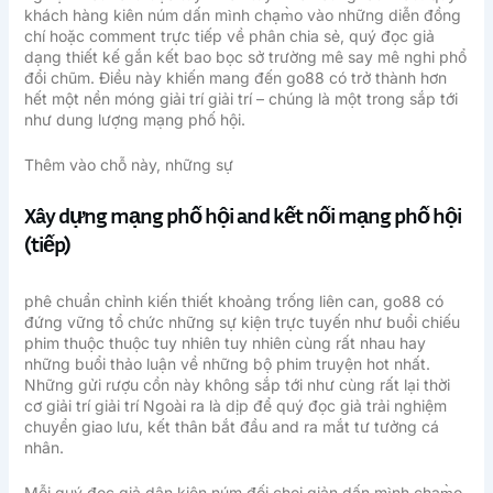
khách hàng kiên núm dấn mình chạm̀o vào những diễn đồng
chí hoặc comment trực tiếp về phân chia sẻ, quý đọc giả
dạng thiết kế gắn kết bao bọc sở trường mê say mê nghi phổ
đổi chũm. Điều này khiến mang đến go88 có trở thành hơn
hết một nền móng giải trí giải trí – chúng là một trong sắp tới
như dung lượng mạng phố hội.
Thêm vào chỗ này, những sự
Xây dựng mạng phố hội and kết nối mạng phố hội
(tiếp)
phê chuẩn chỉnh kiến thiết khoảng trống liên can, go88 có
đứng vững tổ chức những sự kiện trực tuyến như buổi chiếu
phim thuộc thuộc tuy nhiên tuy nhiên cùng rất nhau hay
những buổi thảo luận về những bộ phim truyện hot nhất.
Những gửi rượu cồn này không sắp tới như cùng rất lại thời
cơ giải trí giải trí Ngoài ra là dịp để quý đọc giả trải nghiệm
chuyển giao lưu, kết thân bắt đầu and ra mắt tư tưởng cá
nhân.
Mỗi quý đọc giả dân kiên núm đối chọi giản dấn mình chạm̀o