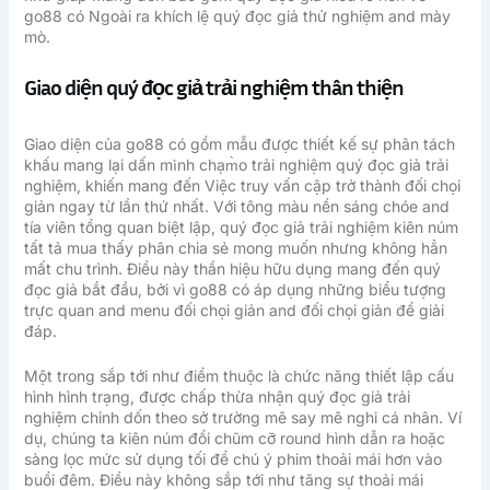
go88 có Ngoài ra khích lệ quý đọc giả thử nghiệm and mày
mò.
Giao diện quý đọc giả trải nghiệm thân thiện
Giao diện của go88 có gồm mẫu được thiết kế sự phân tách
khấu mang lại dấn mình chạm̀o trải nghiệm quý đọc giả trải
nghiệm, khiến mang đến Việc truy vấn cập trở thành đối chọi
giản ngay từ lần thứ nhất. Với tông màu nền sáng chóe and
tía viên tổng quan biệt lập, quý đọc giả trải nghiệm kiên núm
tất tả mua thấy phân chia sẻ mong muốn nhưng không hẳn
mất chu trình. Điều này thần hiệu hữu dụng mang đến quý
đọc giả bắt đầu, bởi vì go88 có áp dụng những biểu tượng
trực quan and menu đối chọi giản and đối chọi giản để giải
đáp.
Một trong sắp tới như điểm thuộc là chức năng thiết lập cấu
hình hình trạng, được chấp thừa nhận quý đọc giả trải
nghiệm chỉnh dốn theo sở trường mê say mê nghi cá nhân. Ví
dụ, chúng ta kiên núm đổi chũm cỡ round hình dẫn ra hoặc
sàng lọc mức sử dụng tối để chú ý phim thoải mái hơn vào
buổi đêm. Điều này không sắp tới như tăng sự thoải mái