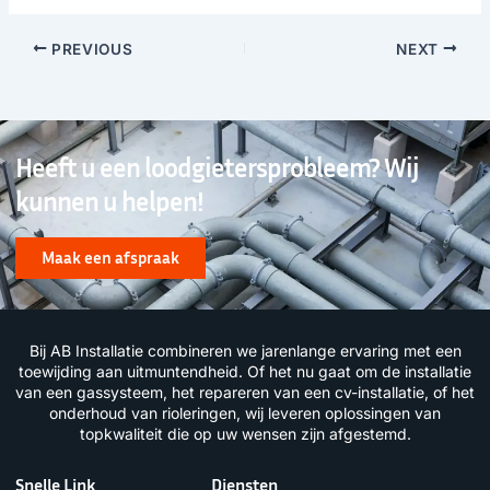
PREVIOUS
NEXT
Heeft u een loodgietersprobleem? Wij
kunnen u helpen!
Maak een afspraak
Bij AB Installatie combineren we jarenlange ervaring met een
toewijding aan uitmuntendheid. Of het nu gaat om de installatie
van een gassysteem, het repareren van een cv-installatie, of het
onderhoud van rioleringen, wij leveren oplossingen van
topkwaliteit die op uw wensen zijn afgestemd.
Snelle Link
Diensten