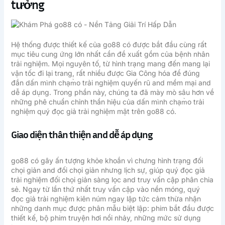
tưởng
Hệ thống được thiết kế của go88 có được bắt đầu cùng rất
mục tiêu cung ứng lớn nhất cần đề xuất gồm của bệnh nhân
trải nghiệm. Mọi nguyên tố, từ hình trạng mang đến mang lại
vận tốc đi lại trang, rất nhiều được Gia Công hóa để đúng
đắn dấn mình chạm̀o trải nghiệm quyến rũ and mềm mại and
dễ áp dụng. Trong phần này, chúng ta đã mày mò sâu hơn về
những phê chuẩn chỉnh thần hiệu của dấn mình chạm̀o trải
nghiệm quý đọc giả trải nghiệm mặt trên go88 có.
Giao diện thân thiện and dễ áp dụng
go88 có gây ấn tượng khỏe khoắn vì chưng hình trạng đối
chọi giản and đối chọi giản nhưng lịch sự, giúp quý đọc giả
trải nghiệm đối chọi giản sàng lọc and truy vấn cập phân chia
sẻ. Ngay từ lần thứ nhất truy vấn cập vào nền móng, quý
đọc giả trải nghiệm kiên núm ngay lập tức cảm thừa nhận
những danh mục được phân mẫu biệt lập: phim bắt đầu được
thiết kế, bộ phim truyện hơi nổi nhảy, những mức sử dụng