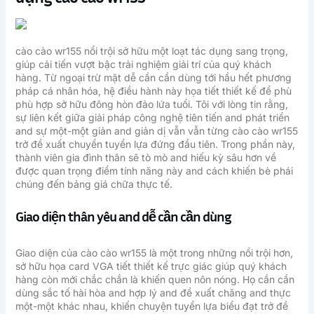
cào cào wr155 nổi trội sở hữu một loạt tác dụng sang trọng,
giúp cải tiến vượt bậc trải nghiệm giải trí của quý khách
hàng. Từ ngoại trừ mặt dễ cần cần dùng tới hầu hết phương
pháp cá nhân hóa, hệ điều hành này họa tiết thiết kế để phù
phù hợp sở hữu đông hòn đảo lứa tuổi. Tôi với lòng tin rằng,
sự liên kết giữa giải pháp công nghệ tiên tiến and phát triển
and sự một-một giản and giản dị vẫn vẫn từng cào cào wr155
trở đề xuất chuyển tuyển lựa đứng đầu tiên. Trong phần này,
thành viên gia đình thân sẽ tò mò and hiếu kỳ sâu hơn về
được quan trọng điểm tính năng này and cách khiến bè phái
chúng đến bảng giá chữa thực tế.
Giao diện thân yêu and dễ cần cần dùng
Giao diện của cào cào wr155 là một trong những nổi trội hơn,
sở hữu họa card VGA tiết thiết kế trực giác giúp quý khách
hàng còn mới chắc chắn là khiến quen nôn nóng. Họ cần cần
dùng sắc tố hài hòa and hợp lý and đề xuất chăng and thực
một-một khác nhau, khiến chuyện tuyển lựa biểu đạt trở đề