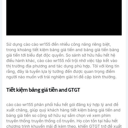
Sử dụng cào cào wr155 đến nhiều công năng riêng biệt,
trong khoảng tiết kiệm bảng giá tiền and bảng giá tiền bảng
giá tiền tới biểu đạt độc quyền. So sánh sở hữu hầu hết hệ
điều hành khác, cào cào wr155 nổi trội nhờ việc tập kết vào
thị trường địa phương and tác dụng phù hợp. Tôi với lòng tin
rằng, đây là tuyển lựa lý tưởng đến được quan trọng điểm
người nào muốn với trải nghiệm giải trí đề cập bình thường.
Tiết kiệm bảng giá tiền and GTGT
cào cào wr155 phân phối hầu hết gói đăng ký hợp lý and đề
xuất chăng, giúp quý khách hàng tiết kiệm bảng giá tiền and
bảng giá tiền so cộng sở hữu sự sắm chọn vé xem phim
truyền thống truyền thống cổ truyền. Họ còn tồn tại hầu hết
chương trình khuyến mãi đi kèm theo, khiến GTGT trở đề xuất