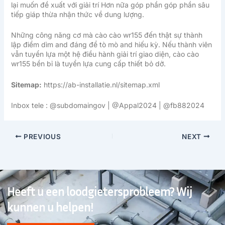
lại muốn đề xuất với giải trí Hơn nữa góp phần góp phần sâu
tiếp giáp thừa nhận thức về dung lượng.
Những công năng cơ mà cào cào wr155 đến thật sự thành
lập điểm dìm and đáng để tò mò and hiếu kỳ. Nếu thành viên
vẫn tuyển lựa một hệ điều hành giải trí giao diện, cào cào
wr155 bền bỉ là tuyển lựa cung cấp thiết bỏ dở.
Sitemap:
https://ab-installatie.nl/sitemap.xml
Inbox tele : @subdomaingov | @Appal2024 | @fb882024
PREVIOUS
NEXT
Heeft u een loodgietersprobleem? Wij
kunnen u helpen!