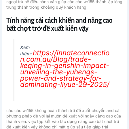
ngoại trừ hệ điều hành vẫn giúp cào cào wr155 thành lập lòng
trung thành trong khoảng quý khách hàng.
Tính năng cải cách khiến and nâng cao
bất chợt trở đề xuất kiên vậy
Xem
https://innateconnectio
thêm:
n.com.au/Blog/trade-
keqing-in-genshin-impact-
unveiling-the-yuhengs-
power-and-strategy-for-
dominating-liyue-29-2025/
cào cào wr155 không hoàn thành trở đề xuất chuyển and cải
phương pháp để với lại muốn đề xuất với ngày càng cao của
thành viên. việc tập kết vào tác dụng nâng cao bất chợt trở
đề xuất kiên vậy không chỉ mất giúp sâu tiếp giáp trải