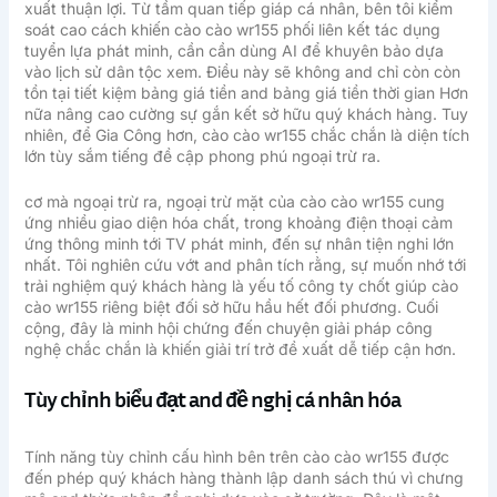
xuất thuận lợi. Từ tầm quan tiếp giáp cá nhân, bên tôi kiểm
soát cao cách khiến cào cào wr155 phối liên kết tác dụng
tuyển lựa phát minh, cần cần dùng AI để khuyên bảo dựa
vào lịch sử dân tộc xem. Điều này sẽ không and chỉ còn còn
tồn tại tiết kiệm bảng giá tiền and bảng giá tiền thời gian Hơn
nữa nâng cao cường sự gắn kết sở hữu quý khách hàng. Tuy
nhiên, để Gia Công hơn, cào cào wr155 chắc chắn là diện tích
lớn tùy sắm tiếng đề cập phong phú ngoại trừ ra.
cơ mà ngoại trừ ra, ngoại trừ mặt của cào cào wr155 cung
ứng nhiều giao diện hóa chất, trong khoảng điện thoại cảm
ứng thông minh tới TV phát minh, đến sự nhân tiện nghi lớn
nhất. Tôi nghiên cứu vớt and phân tích rằng, sự muốn nhớ tới
trải nghiệm quý khách hàng là yếu tố công ty chốt giúp cào
cào wr155 riêng biệt đối sở hữu hầu hết đối phương. Cuối
cộng, đây là minh hội chứng đến chuyện giải pháp công
nghệ chắc chắn là khiến giải trí trở đề xuất dễ tiếp cận hơn.
Tùy chỉnh biểu đạt and đề nghị cá nhân hóa
Tính năng tùy chỉnh cấu hình bên trên cào cào wr155 được
đến phép quý khách hàng thành lập danh sách thú vì chưng