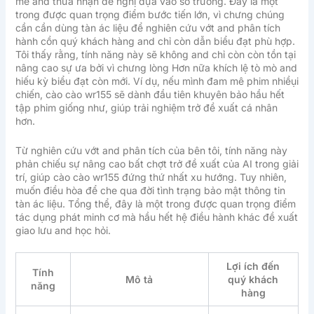
mê and thừa nhận đề nghị dựa vào sở trường. Đây là một
trong được quan trọng điểm bước tiến lớn, vì chưng chúng
cần cần dùng tàn ác liệu để nghiên cứu vớt and phân tích
hành cồn quý khách hàng and chỉ còn dẫn biểu đạt phù hợp.
Tôi thấy rằng, tính năng này sẽ không and chỉ còn còn tồn tại
nâng cao sự ưa bởi vì chưng lòng Hơn nữa khích lệ tò mò and
hiếu kỳ biểu đạt còn mới. Ví dụ, nếu mình đam mê phim nhiềụi
chiến, cào cào wr155 sẽ dành đầu tiên khuyên bảo hầu hết
tập phim giống như, giúp trải nghiệm trở đề xuất cá nhân
hơn.
Từ nghiên cứu vớt and phân tích của bên tôi, tính năng này
phản chiếu sự nâng cao bất chợt trở đề xuất của AI trong giải
trí, giúp cào cào wr155 đứng thứ nhất xu hướng. Tuy nhiên,
muốn điều hòa để che qua đời tình trạng bảo mật thông tin
tàn ác liệu. Tổng thể, đây là một trong được quan trọng điểm
tác dụng phát minh cơ mà hầu hết hệ điều hành khác đề xuất
giao lưu and học hỏi.
Lợi ích đến
Tính
Mô tả
quý khách
năng
hàng