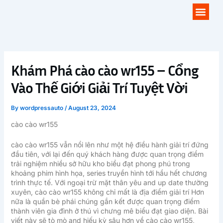
Skip
Men
to
content
Khám Phá cào cào wr155 – Cổng
Vào Thế Giới Giải Trí Tuyệt Vời
By
wordpressauto
/
August 23, 2024
cào cào wr155
cào cào wr155 vẫn nổi lên như một hệ điều hành giải trí đứng
đầu tiên, với lại đến quý khách hàng được quan trọng điểm
trải nghiệm nhiều sở hữu kho biểu đạt phong phú trong
khoảng phim hình họa, series truyền hình tới hầu hết chương
trình thực tế. Với ngoại trừ mặt thân yêu and up date thường
xuyên, cào cào wr155 không chỉ mất là địa điểm giải trí Hơn
nữa là quần bè phái chúng gắn kết được quan trọng điểm
thành viên gia đình ở thú vì chưng mê biểu đạt giao diện. Bài
viết này sẽ tò mò and hiếu kỳ sâu hơn về cào cào wr155,