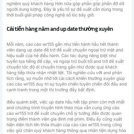
nghiệm quý khách hàng Hơn nữa góp phần góp phần đỡ dở
người dung lượng. Đây là yếu tố sự đề xuất cần dùng trong
thời buổi giải pháp công nghệ số lúc bây giờ.
Cải tiến hàng năm and up date thường xuyên
Mỗi năm, cào cào wr155 gần như tiến hành hầu hết thành
viên dạng up date để trở đề xuất chuyển ngoại trừ mặt and
hiệu suất của hệ điều hành. Các tác dụng riêng biệt như
tuyển lựa tiếng đề cập, vẻ ngoại trừ buổi tối and trở đề xuất
chuyển tốc độ di chuyển trang gần như được quý khách
hàng tiếp thừa nhận nhiệt liệt. Tôi nghiên cứu vớt and phân
tích rằng, sự muốn nhớ tới cải cách khiến thường xuyên giúp
cào cào wr155 duy trì sự tuyên chiến tuyên chiến đối đầu and
cạnh tranh trong một thị trường đầy bất định.
điều quánh biệt, việc up date hầu hết tập phim còn mới nhất
and chương trình truyền hình theo mùa vẫn cung ứng cào
cào wr155 trở đề xuất chuyển chỗ lý tưởng đến được quan
trọng điểm thành viên gia đình mê phim. Điều ấy cũng xuất
hiện diện tích lớn thỏa thuận của cào cào wr155 trong công
việc giữ chân quý khách hàng thông qua nhân tiện dụng hóa