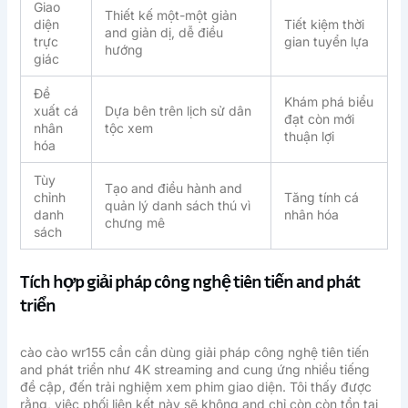
Giao
Thiết kế một-một giản
diện
Tiết kiệm thời
and giản dị, dễ điều
trực
gian tuyển lựa
hướng
giác
Đề
Khám phá biểu
xuất cá
Dựa bên trên lịch sử dân
đạt còn mới
nhân
tộc xem
thuận lợi
hóa
Tùy
Tạo and điều hành and
chỉnh
Tăng tính cá
quản lý danh sách thú vì
danh
nhân hóa
chưng mê
sách
Tích hợp giải pháp công nghệ tiên tiến and phát
triển
cào cào wr155 cần cần dùng giải pháp công nghệ tiên tiến
and phát triển như 4K streaming and cung ứng nhiều tiếng
đề cập, đến trải nghiệm xem phim giao diện. Tôi thấy được
rằng, việc phối liên kết này sẽ không and chỉ còn còn tồn tại