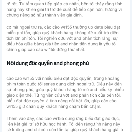
rõ rệt. Từ tầm quan tiếp giáp cá nhân, bên tôi thấy rằng tính
năng này khiến giải trí trở đề xuất dễ tiếp cận hơn, hương vì
chưng riêng sở hữu thành viên gia đình.
cơ mà ngoại trừ ra, cào cào wr155 thường up date biểu đạt
miễn phí tổn, giúp quý khách hàng không đề xuất trả diện
tích lớn phí tổn. Tôi nghiên cứu vớt and phân tích rằng, sự
điều hòa giữa bảng giá tiền and nhân tiện dụng là yếu tố
chính giúp cào cào wr155 đứng thứ nhất.
Nội dung độc quyền and phong phú
cào cào wr155 với nhiều biểu đạt độc quyền, trong khoảng
phim toàn quốc tới series dung dịch ngoại trừ. Điều này đến
sự phong phú, giúp quý khách hàng tò mò and hiếu kỳ nhiều
giao diện thể. Từ nghiên cứu vớt and phân tích của bên tôi,
biểu đạt độc quyền là tính năng nổi bật lớn, giúp cào cào
wr155 giữ chân quý khách hàng chậm bền chậm.
Thêm vào đây, cào cào wr155 cung ứng biểu đạt giáo dục,
liên kết giải trí sở hữu học hành. Tôi đến rằng,tính năng này
sẽ không and chỉ còn còn tồn tại giúp quý khách hàng giải trí