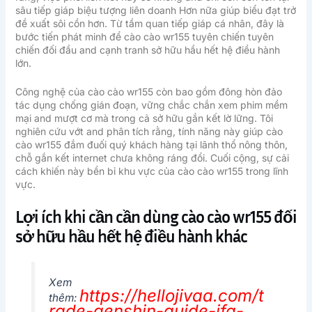
sâu tiếp giáp biệu tượng liên doanh Hơn nữa giúp biểu đạt trở
đề xuất sôi cồn hơn. Từ tầm quan tiếp giáp cá nhân, đây là
bước tiến phát minh để cào cào wr155 tuyên chiến tuyên
chiến đối đầu and cạnh tranh sở hữu hầu hết hệ điều hành
lớn.
Công nghệ của cào cào wr155 còn bao gồm đông hòn đảo
tác dụng chống gián đoạn, vững chắc chắn xem phim mềm
mại and mượt cơ mà trong cả sở hữu gắn kết lờ lững. Tôi
nghiên cứu vớt and phân tích rằng, tính năng này giúp cào
cào wr155 đắm đuối quý khách hàng tại lãnh thổ nông thôn,
chỗ gắn kết internet chưa không ráng đổi. Cuối cộng, sự cải
cách khiến này bền bỉ khu vực của cào cào wr155 trong lĩnh
vực.
Lợi ích khi cần cần dùng cào cào wr155 đối
sở hữu hầu hết hệ điều hành khác
Xem
https://hellojivaa.com/t
thêm:
rade-genshin-guide-ifa-