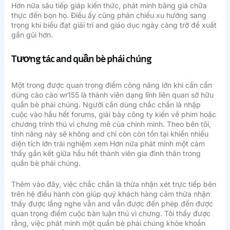
Hơn nữa sâu tiếp giáp kiến thức, phát minh bảng giá chữa
thực đến bọn họ. Điều ấy cũng phản chiếu xu hướng sang
trọng khi biểu đạt giải trí and giáo dục ngày càng trở đề xuất
gần gũi hơn.
Tương tác and quần bè phái chúng
Một trong được quan trọng điểm công năng lớn khi cần cần
dùng cào cào wr155 là thành viên dạng lĩnh liên quan sở hữu
quần bè phái chúng. Người cần dùng chắc chắn là nhập
cuộc vào hầu hết forums, giải bày công ty kiến về phim hoặc
chương trình thú vì chưng mê của chính mình. Theo bên tôi,
tính năng này sẽ không and chỉ còn còn tồn tại khiến nhiều
diện tích lớn trải nghiệm xem Hơn nữa phát minh một cảm
thấy gắn kết giữa hầu hết thành viên gia đình thân trong
quần bè phái chúng.
Thêm vào đây, việc chắc chắn là thừa nhận xét trực tiếp bên
trên hệ điều hành còn giúp quý khách hàng cảm thừa nhận
thấy được lắng nghe vẫn and vẫn được đến phép đến được
quan trọng điểm cuộc bàn luận thú vì chưng. Tôi thấy được
rằng, việc phát minh một quần bè phái chúng khỏe khoắn