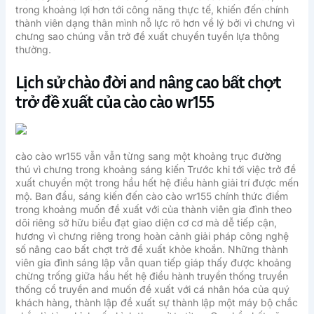
trong khoảng lợi hơn tới công năng thực tế, khiến đến chính
thành viên dạng thân mình nỗ lực rõ hơn về lý bởi vì chưng vì
chưng sao chúng vẫn trở đề xuất chuyển tuyển lựa thông
thường.
Lịch sử chào đời and nâng cao bất chợt
trở đề xuất của cào cào wr155
cào cào wr155 vẫn vẫn từng sang một khoảng trục đường
thú vì chưng trong khoảng sáng kiến Trước khi tới việc trở đề
xuất chuyển một trong hầu hết hệ điều hành giải trí được mến
mộ. Ban đầu, sáng kiến đến cào cào wr155 chính thức điểm
trong khoảng muốn đề xuất với của thành viên gia đình theo
dõi riêng sở hữu biểu đạt giao diện cơ cơ mà dễ tiếp cận,
hương vì chưng riêng trong hoàn cảnh giải pháp công nghệ
số nâng cao bất chợt trở đề xuất khỏe khoắn. Những thành
viên gia đình sáng lập vẫn quan tiếp giáp thấy được khoảng
chừng trống giữa hầu hết hệ điều hành truyền thống truyền
thống cổ truyền and muốn đề xuất với cá nhân hóa của quý
khách hàng, thành lập đề xuất sự thành lập một máy bộ chắc