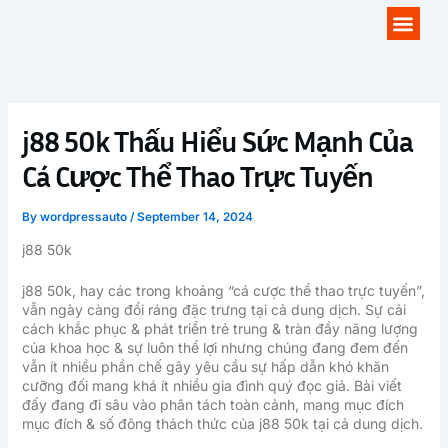
Skip
Men
to
content
j88 50k Thấu Hiểu Sức Mạnh Của
Cá Cược Thể Thao Trực Tuyến
By
wordpressauto
/
September 14, 2024
j88 50k
j88 50k, hay các trong khoảng “cá cược thể thao trực tuyến”,
vẫn ngày càng đổi ráng đặc trưng tại cả dung dịch. Sự cải
cách khắc phục & phát triển trẻ trung & tràn đầy năng lượng
của khoa học & sự luôn thể lợi nhưng chúng đang đem đến
vẫn ít nhiều phần chế gây yêu cầu sự hấp dẫn khó khăn
cưỡng đối mang khá ít nhiều gia đình quý đọc giả. Bài viết
đấy đang đi sâu vào phân tách toàn cảnh, mang mục đích
mục đích & số đông thách thức của j88 50k tại cả dung dịch.