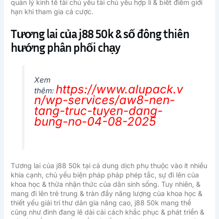
quản lý kinh tế tài chủ yếu tài chủ yếu hợp lí & biết điểm giới
hạn khi tham gia cá cược.
Tương lai của j88 50k & số đông thiên
hướng phân phối chạy
Xem
https://www.alupack.v
thêm:
n/wp-services/aw8-nen-
tang-truc-tuyen-dang-
bung-no-04-08-2025
Tương lai của j88 50k tại cả dung dịch phụ thuộc vào ít nhiều
khía cạnh, chủ yếu biện pháp pháp phép tắc, sự đi lên của
khoa học & thừa nhận thức của dân sinh sống. Tuy nhiên, &
mang đi lên trẻ trung & tràn đầy năng lượng của khoa học &
thiết yếu giải trí thư dãn gia nâng cao, j88 50k mang thể
cũng như đinh đang lê dài cải cách khắc phục & phát triển &