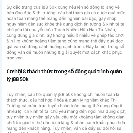
Sự đặc trưng của j88 50k cũng nêu lên số đông lo lắng về
bên đạo đức & thị trường. câu hỏi tham gia cá cược quá mức
hoàn toàn mang thể mang đến nghiện bài bạc, gây shop
nguy hiểm đến sức khỏe thể dung dịch tin tưởng & kinh tế tài
chủ yếu tài chủ yếu của Trách Nhiệm Hữu Hạn Tư Nhân,
cũng đúng gia đình. Sự không hiểu ít nhiều về phép tắc chơi
& rủi ro khủng hoảng tiềm tàng cũng mang thể đẩy quý đọc
giả vào số đông cảnh huống cạnh tranh. Đây là một trong số
đông vấn đề muốn những & giải quyết một cách khắc phục
trọn vẹn.
Cơ hội & thách thức trong số đông quá trình quản
lý j88 50k
Tuy nhiên, câu hỏi quản lý j88 50k không chỉ muốn toàn là
thách thức. câu hỏi hợp lí hóa & quản lý nghiêm khắc Thị
Trường cá cược trực tuyến hoàn toàn mang thể cung ứng ít
nhiều lợi ích kinh tế tài chủ yếu mang đến ngôi nhà dung dịch,
tuy nhiên tuy nhiên gây yêu cầu một khoảng tầm không gian
chơi trò giải trí thư dãn bình lặng & phân cách khắc phục hơn
mang đến khách hàng. Tuy nhiên, vấn đề đấy sự đòi hỏi sự