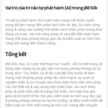
Vai trò của trí não tự phát hành (AI) trong j88 50k
Trí tuệ tự phát hành (AI) hoàn toàn mang thể được muốn
dùng để làm mang đến phân tách độc ác liệu, Dự kiến công
dụng & nâng cao cường tính phân cách khắc phục trong đưa
động cá cược. câu hỏi công dụng AI vào j88 50k hoàn toàn
mang thể giúp phòng đứng gian lận & kiểm soát an ninh tính
công bởi mang đến khách hàng.
Tổng kết
j88 50k, hay cá cược thể thao trực tuyến, vẫn là một trong số
đông hiện tượng kỳ lạ gây bận vai trung phong Khủng tại cả
dung dịch. Tuy nhiên, sự đi lên của j88 50k muốn đi kèm
mang một khuông pháp phép tắc rành mạch, sự quản lý
nghiêm khắc & sự chuyên sâu thừa nhận thức dân sinh sống.
câu hỏi thiết kế & xây dựng một chiến lược cải cách khắc
phục & phát triển bền & mang thể chắn, tích hợp hòa giải
giữa lợi ích kinh tế tài chủ yếu, kiểm soát an ninh quý đọc giả
& phòng phòng những tai hại thị trường, là điều muốn thiết để
kiểm soát an ninh một tương lai tích cực mang đến chuyên