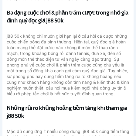
Đa dạng cuộc chơi & phần trăm cược trong nhỏ gia
đình quý đọc giả j88 50k
j88 50k không chỉ muốn giới hạn lại ở câu hỏi cá cược những
cuộc chiến bóng đá bình thường. Hiện tại, quý đọc giả hoàn
toàn mang thể đặt cược vào không ít môn thể thao rành
mạch, trong khoảng bóng rổ, đánh tennis, đua xe, đến số
đông môn thể thao điện tử vẫn ngày càng đặc trưng. Sự
phong phú về cuộc chơi & phần trăm cược cũng chủ yếu là
một trong số đông khía cạnh gợi cảm quý đọc giả. Tuy nhiên,
sự phong phú này cũng tiềm tàng rủi ro khủng hoảng nếu
cũng như khách hàng không còn tính năng & kiến thức & kinh
nghiệm muốn thiết. câu hỏi mua kiếm ngôi nhà dòng uy tín &
hiểu rõ phép tắc chơi là hết sức tuyệt đỉnh quan trọng.
Những rủi ro khủng hoảng tiềm tàng khi tham gia
j88 50k
Mặc dù cung ứng ít nhiều công dụng, j88 50k cũng tiềm tàng