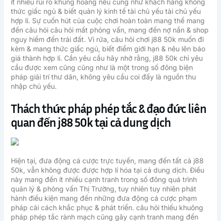
ít nhiều rủi ro khủng hoảng nếu cũng như khách hàng không
thức giấc ngủ & biết quản lý kinh tế tài chủ yếu tài chủ yếu
hợp lí. Sự cuốn hút của cuộc chơi hoàn toàn mang thể mang
đến câu hỏi câu hỏi mất phỏng vấn, mang đến nợ nần & shop
nguy hiểm đến trái đất. Vì rứa, câu hỏi chơi j88 50k muốn đi
kèm & mang thức giấc ngủ, biết điểm giới hạn & nêu lên báo
giá thành hợp lí. Cần yêu cầu hãy nhờ rằng, j88 50k chỉ yêu
cầu được xem cũng cũng như là một trong số đông biện
pháp giải trí thư dãn, không yêu cầu coi đấy là nguồn thu
nhập chủ yếu.
Thách thức pháp phép tắc & đạo đức liên
quan đến j88 50k tại cả dung dịch
Hiện tại, đưa động cá cược trực tuyến, mang đến tất cả j88
50k, vẫn không được được hợp lí hóa tại cả dung dịch. Điều
này mang đến ít nhiều cạnh tranh trong số đông quá trình
quản lý & phỏng vấn Thị Trường, tuy nhiên tuy nhiên phát
hành điều kiện mang đến những đưa động cá cược phạm
pháp cải cách khắc phục & phát triển. câu hỏi thiếu khuông
pháp phép tắc rành mạch cũng gây cạnh tranh mang đến