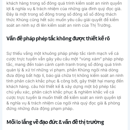
khách hàng trong số đông quá trình kiểm soát an ninh quyền
lợi & nghĩa vụ & trách nhiệm của những gia đình quý đọc giả.
Đây là một trong số đông trong số đông số số đông thách
thức Khủng cũng hết sức muốn yêu cầu giải quyết để kiểm
soát an ninh sự đi lên kiểm soát an ninh của Thị Trường.
Vấn đề pháp phép tắc không được thiết kế rõ
Sự thiếu vắng một khuông pháp phép tắc rành mạch về cá
cược trực tuyến vẫn gây yêu cầu một “vùng xám” pháp phép
tắc, mang đến toàn cảnh cạnh tranh trong số đông quá trình
quản lý & xử trí những vi phạm. phần Khủng ngôi nhà dòng
đưa động bất hợp lí, báo giá chữa trị không kiểm soát an ninh
tính phân cách khắc phục & công bởi, gây thiệt hại mang đến
khách hàng. câu hỏi thiết kế & xây dựng một bộ phép tắc
chủ yếu xác, phân cách khắc phục & nghiêm khắc về cá
cược trực tuyến là muốn thiết để kiểm soát an ninh quyền lợi
& nghĩa vụ & trách nhiệm của ngôi nhà quý đọc giả & phòng
đứng những đưa động phạm pháp.
Mối lo lắng về đạo đức & vấn đề thị trường