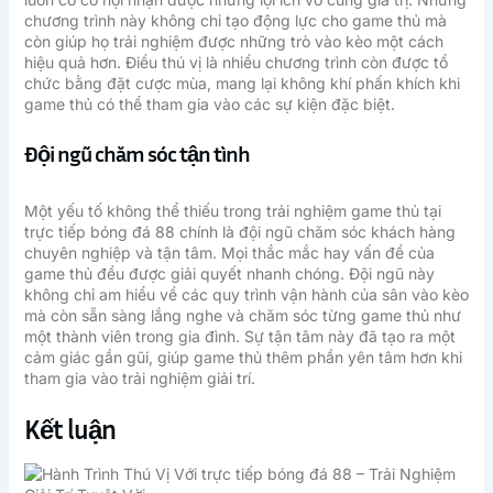
chương trình này không chỉ tạo động lực cho game thủ mà
còn giúp họ trải nghiệm được những trò vào kèo một cách
hiệu quả hơn. Điều thú vị là nhiều chương trình còn được tổ
chức bằng đặt cược mùa, mang lại không khí phấn khích khi
game thủ có thể tham gia vào các sự kiện đặc biệt.
Đội ngũ chăm sóc tận tình
Một yếu tố không thể thiếu trong trải nghiệm game thủ tại
trực tiếp bóng đá 88 chính là đội ngũ chăm sóc khách hàng
chuyên nghiệp và tận tâm. Mọi thắc mắc hay vấn đề của
game thủ đều được giải quyết nhanh chóng. Đội ngũ này
không chỉ am hiểu về các quy trình vận hành của sân vào kèo
mà còn sẵn sàng lắng nghe và chăm sóc từng game thủ như
một thành viên trong gia đình. Sự tận tâm này đã tạo ra một
cảm giác gần gũi, giúp game thủ thêm phần yên tâm hơn khi
tham gia vào trải nghiệm giải trí.
Kết luận