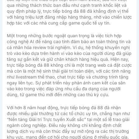
qua những thách thức ban đầu như cạnh tranh khốc liệt và
quy định pháp lý, trực tiếp bóng đá 88 đã khẳng định vị thế
với hàng triệu lượt đăng nhập hàng tháng, nhờ vào chiến lược
hợp tác với các nhà cung cấp game quốc tế uy tín.
Một trong những bước ngoặt quan trọng là việc tích hợp
công nghệ AI để nâng cao tính đảm bảo an toàn thông tin và
cá nhân hóa review trải nghiệm. Ví dụ, hệ thống khuyến nghị
trò vào kèo dựa trên hành vi vào kèo của người dùng đã giúp
tăng sự gắn kết và giữ chân khách hàng hiệu quả. Hiện nay,
trực tiếp bóng đá 88 không chỉ là một trang web cá đặt cược
mà còn là một hệ sinh thái giải trí toàn diện, với các tính năng
như livestream thể thao, chat trực tiếp và chương trình tặng
ngay liên tục. Sự phát triển này phản ánh cam kết của sân
vào kèo trong việc đáp ứng nhu cầu đa dạng của người
dùng, từ game thủ mới đến những cao thủ kỳ cựu.
Với hơn 8 năm hoạt động, trực tiếp bóng đá 88 đã nhận
được nhiều giải thưởng từ các tổ chức uy tín, chẳng hạn như
“Nền tảng Giải trí Trực tuyến Xuất sắc” tại một số lễ trao giải
ngành công nghiệp. Điều này không chỉ khẳng định chất
lượng dịch vụ mà còn thúc đẩy sự mở rộng ra các thị trường
khu vực, mang đến cơ hội cho người dùng ở nhiều quốc gia.