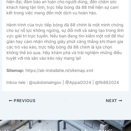
hiện đại, đảm bảo an toàn cho người dùng, đến chăm sóc
khách hàng tận tình, trực tiếp bóng đá 88 thể hiện sự cam
kết trong việc mang đến một dịch vụ hoàn hảo.
Hành trình của trực tiếp bóng đá 88 chính là một minh chứng
cho sự nỗ lực không ngừng, sự đổi mới và sáng tạo trong lĩnh
vực giải trí trực tuyến. Nếu bạn đang tìm kiếm một nơi để thư
giãn hay cảm nhận những giây phút căng thẳng khi tham gia
các trò vào kèo, trực tiếp bóng đá 88 chính là lựa chọn
không thể bỏ qua. Hãy khám phá và trải nghiệm những điều
tuyệt vời mà sân vào kèo này mang lại!
Sitemap:
https://ab-installatie.nl/sitemap.xml
Inbox tele : @subdomaingov | @Appal2024 | @fb882024
PREVIOUS
NEXT