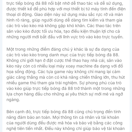
trực tiếp bóng đá 88 nổi bật nhờ dễ thao tác và dễ sử dụng,
được thiết kế để phù hợp với mọi thiết bị từ máy tính đến điện
thoại di động. Giao diện này sử dụng màu sắc rực rỡ và màn
hình rõ ràng, giúp người dùng dễ dàng tìm kiếm và tham gia
các trò vào kèo mà không gặp khó khăn. Các thao tác trên
sân vào kèo được tối ưu hóa, tạo điều kiện thuận lợi cho cả
những người mới bắt đầu với lĩnh vực trò vào kèo trực tuyến.
Một trong những điểm đáng chú ý khác là sự đa dạng của
các trò vào kèo trong danh mục của trực tiếp bóng đá 88.
Không chỉ giới hạn ở đặt cược thể thao hay nhà cái, sân vào
kèo này còn có nhiều loại máy xoay machine đa dạng với đồ
họa sống động. Các tựa game này không chỉ mang lại cảm
giác căng thẳng mà còn có khả năng chiến thắng lớn, thu hút
nhiều game thủ tham gia trải nghiệm. Sự phong phú của trò
vào kèo giúp trực tiếp bóng đá 88 trở thành một trong những
lựa chọn hàng đầu cho những ai yêu thích sự mới mẻ và ngỡ
ngàng.
Bên cạnh đó, trực tiếp bóng đá 88 cũng chú trọng đến tính
năng đảm bảo an toàn. Mọi thông tin cá nhân và tài khoản
của người dùng đều được mã hóa và bảo vệ bằng các công
nghệ tiên tiến nhất. Điều này không chỉ giúp bảo vệ tài khoản