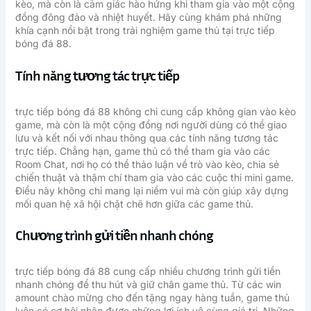
kèo, mà còn là cảm giác hào hứng khi tham gia vào một cộng
đồng đông đảo và nhiệt huyết. Hãy cùng khám phá những
khía cạnh nổi bật trong trải nghiệm game thủ tại trực tiếp
bóng đá 88.
Tính năng tương tác trực tiếp
trực tiếp bóng đá 88 không chỉ cung cấp không gian vào kèo
game, mà còn là một cộng đồng nơi người dùng có thể giao
lưu và kết nối với nhau thông qua các tính năng tương tác
trực tiếp. Chẳng hạn, game thủ có thể tham gia vào các
Room Chat, nơi họ có thể thảo luận về trò vào kèo, chia sẻ
chiến thuật và thậm chí tham gia vào các cuộc thi mini game.
Điều này không chỉ mang lại niềm vui mà còn giúp xây dựng
mối quan hệ xã hội chặt chẽ hơn giữa các game thủ.
Chương trình gửi tiền nhanh chóng
trực tiếp bóng đá 88 cung cấp nhiều chương trình gửi tiền
nhanh chóng để thu hút và giữ chân game thủ. Từ các win
amount chào mừng cho đến tặng ngay hàng tuần, game thủ
luôn có cơ hội nhận được những lợi ích vô cùng giá trị. Những