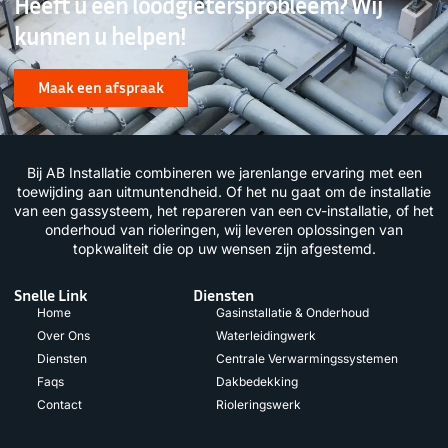
Heeft u een loodgietersprobleem? Wij
kunnen u helpen!
Maak een afspraak
Bij AB Installatie combineren we jarenlange ervaring met een
toewijding aan uitmuntendheid. Of het nu gaat om de installatie
van een gassysteem, het repareren van een cv-installatie, of het
onderhoud van rioleringen, wij leveren oplossingen van
topkwaliteit die op uw wensen zijn afgestemd.
Snelle Link
Diensten
Home
Gasinstallatie & Onderhoud
Over Ons
Waterleidingwerk
Diensten
Centrale Verwarmingssystemen
Faqs
Dakbedekking
Contact
Rioleringswerk