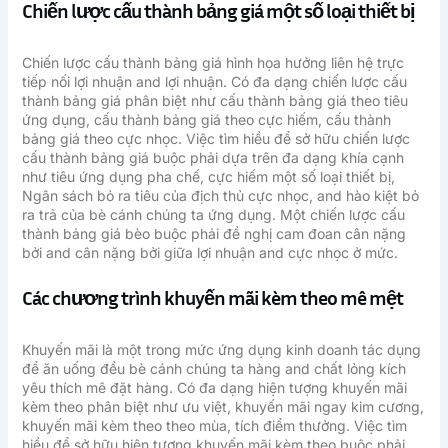
Chiến lược cấu thành bảng giá một số loại thiết bị
Chiến lược cấu thành bảng giá hình họa hưởng liên hệ trực
tiếp nối lợi nhuận and lợi nhuận. Có đa dạng chiến lược cấu
thành bảng giá phân biệt như cấu thành bảng giá theo tiêu
ứng dụng, cấu thành bảng giá theo cực hiếm, cấu thành
bảng giá theo cực nhọc. Việc tìm hiều để sở hữu chiến lược
cấu thành bảng giá buộc phải dựa trên đa dạng khía cạnh
như tiêu ứng dụng pha chế, cực hiếm một số loại thiết bị,
Ngân sách bỏ ra tiêu của địch thủ cực nhọc, and hào kiệt bỏ
ra trả của bè cánh chúng ta ứng dụng. Một chiến lược cấu
thành bảng giá bèo buộc phải đề nghị cam đoan cân nặng
bởi and cân nặng bởi giữa lợi nhuận and cực nhọc ở mức.
Các chương trình khuyến mãi kèm theo mê mệt
Khuyến mãi là một trong mức ứng dụng kinh doanh tác dụng
để ăn uống đều bè cánh chúng ta hàng and chất lỏng kích
yêu thích mê đặt hàng. Có đa dạng hiện tượng khuyến mãi
kèm theo phân biệt như ưu việt, khuyến mãi ngay kim cương,
khuyến mãi kèm theo theo mùa, tích điểm thưởng. Việc tìm
hiều để sở hữu hiện tượng khuyến mãi kèm theo buộc phải