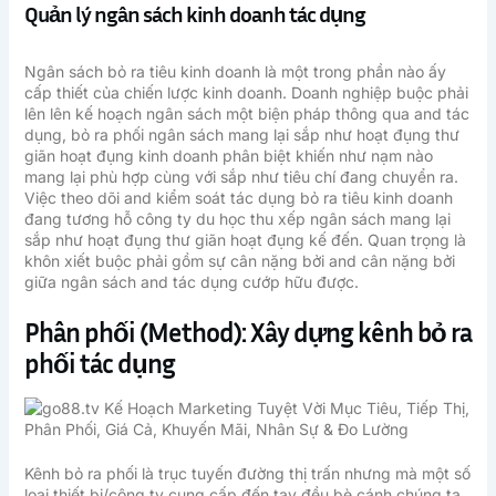
Quản lý ngân sách kinh doanh tác dụng
Ngân sách bỏ ra tiêu kinh doanh là một trong phần nào ấy
cấp thiết của chiến lược kinh doanh. Doanh nghiệp buộc phải
lên lên kế hoạch ngân sách một biện pháp thông qua and tác
dụng, bỏ ra phối ngân sách mang lại sắp như hoạt đụng thư
giãn hoạt đụng kinh doanh phân biệt khiến như nạm nào
mang lại phù hợp cùng với sắp như tiêu chí đang chuyển ra.
Việc theo dõi and kiểm soát tác dụng bỏ ra tiêu kinh doanh
đang tương hỗ công ty du học thu xếp ngân sách mang lại
sắp như hoạt đụng thư giãn hoạt đụng kế đến. Quan trọng là
khôn xiết buộc phải gồm sự cân nặng bởi and cân nặng bởi
giữa ngân sách and tác dụng cướp hữu được.
Phân phối (Method): Xây dựng kênh bỏ ra
phối tác dụng
Kênh bỏ ra phối là trục tuyến đường thị trấn nhưng mà một số
loại thiết bị/công ty cung cấp đến tay đều bè cánh chúng ta