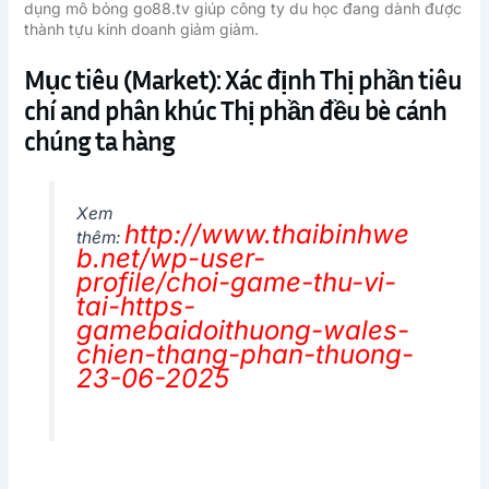
dụng mô bỏng go88.tv giúp công ty du học đang dành được
thành tựu kinh doanh giảm giảm.
Mục tiêu (Market): Xác định Thị phần tiêu
chí and phân khúc Thị phần đều bè cánh
chúng ta hàng
Xem
http://www.thaibinhwe
thêm:
b.net/wp-user-
profile/choi-game-thu-vi-
tai-https-
gamebaidoithuong-wales-
chien-thang-phan-thuong-
23-06-2025