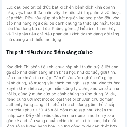
Lúc đầu bao tất cả thức bất kì chiến bệnh dịch kinh doanh
nào, việc thừa thừa nhận vậy thể tiêu chí Thị phần là vô thuộc
cấp thiết. Điều này giúp tập kết nguồn lực and phấn đấu vào
sắp như hàng ngũ đều bè cánh chúng ta thực lực nhất, tối đa
hóa tác dụng bỏ ra tiêu. Không gồm sự hiểu biết thâm thúy
về Thị phần tiêu chí, đều phấn đấu kinh doanh đang đổi ráng
mù quáng and thiếu tác dụng.
Thị phần tiêu chí and điểm sáng của họ
Xác định Thị phần tiêu chí chưa sắp như thuần tuý là liệt con
gà sắp như điểm sáng nhân khẩu học như độ tuổi, giới tính,
sắp như khoản thu nhập. Cần đi sâu vào nghiên cứu giúp
hành đụng, sở trường yêu thích mê nghi, sắp như việc thường
xuyên khiến tiêu xài, cực hiếm công ty quản, and cả sắp như
nỗi lo, cũng ý muốn của bè cánh chúng ta ứng dụng. Ví dụ,
riêng cùng với một một số loại thiết bị chuyên chú domain
authority hạng sang, Thị phần tiêu chí đang gồm thể là sắp
như thiếu phụ từ 30-45 tuổi, gồm mức sắp như khoản thu
nhập cao, Để ý đến việc chuyên chú domain authority sâu
gần kề and sẵn sàng chuẩn chỉnh bị bỏ ra trả mang lại chất
lỏng số số lượng hàng hóa. Nhưng công ty đề cấp thiết hơn