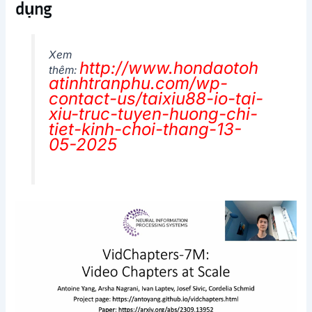
dụng
Xem
http://www.hondaotoh
thêm:
atinhtranphu.com/wp-
contact-us/taixiu88-io-tai-
xiu-truc-tuyen-huong-chi-
tiet-kinh-choi-thang-13-
05-2025