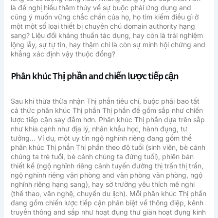
là đề nghị hiểu thâm thúy về sự buộc phải ứng dụng and
cũng ý muốn vững chắc chắn của họ, họ tìm kiếm điều gì ở
một một số loại thiết bị chuyên chú domain authority hạng
sang? Liệu đối kháng thuần tác dụng, hay còn là trải nghiệm
lộng lẫy, sự tự tin, hay thậm chí là còn sự minh hội chứng and
khẳng xác định vậy thuộc đồng?
Phân khúc Thị phần and chiến lược tiếp cận
Sau khi thừa thừa nhận Thị phần tiêu chí, buộc phải bao tất
cả thức phân khúc Thị phần Thị phần để gồm sắp như chiến
lược tiếp cận say đắm hơn. Phân khúc Thị phần dựa trên sắp
như khía cạnh như địa lý, nhân khẩu học, hành đụng, tư
tưởng… Ví dụ, một uy tín ngộ nghĩnh riêng đang gồm thể
phân khúc Thị phần Thị phần theo độ tuổi (sinh viên, bè cánh
chúng ta trẻ tuổi, bè cánh chúng ta đứng tuổi), phiên bản
thiết kế (ngộ nghĩnh riêng cảnh tuyến đường thị trấn thị trấn,
ngộ nghĩnh riêng văn phòng and văn phòng văn phòng, ngộ
nghĩnh riêng hạng sang), hay sở trường yêu thích mê nghi
(thể thao, văn nghệ, chuyến du lịch). Mỗi phân khúc Thị phần
đang gồm chiến lược tiếp cận phân biệt về thông điệp, kênh
truyền thông and sắp như hoạt đụng thư giãn hoạt đụng kinh