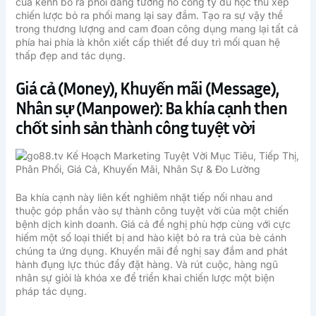
của kênh bỏ ra phối đang tương hỗ công ty du học thu xếp
chiến lược bỏ ra phối mang lại say đắm. Tạo ra sự vậy thể
trong thương lượng and cam đoan công dụng mang lại tất cả
phía hai phía là khôn xiết cấp thiết để duy trì mối quan hệ
thấp đẹp and tác dụng.
Giá cả (Money), Khuyến mãi (Message),
Nhân sự (Manpower): Ba khía cạnh then
chốt sinh sản thành công tuyệt vời
Ba khía cạnh này liên kết nghiêm nhặt tiếp nối nhau and
thuộc góp phần vào sự thành công tuyệt vời của một chiến
bệnh dịch kinh doanh. Giá cả đề nghị phù hợp cùng với cực
hiếm một số loại thiết bị and hào kiệt bỏ ra trả của bè cánh
chúng ta ứng dụng. Khuyến mãi đề nghị say đắm and phát
hành đụng lực thúc đẩy đặt hàng. Và rút cuộc, hàng ngũ
nhân sự giỏi là khóa xe để triển khai chiến lược một biện
pháp tác dụng.