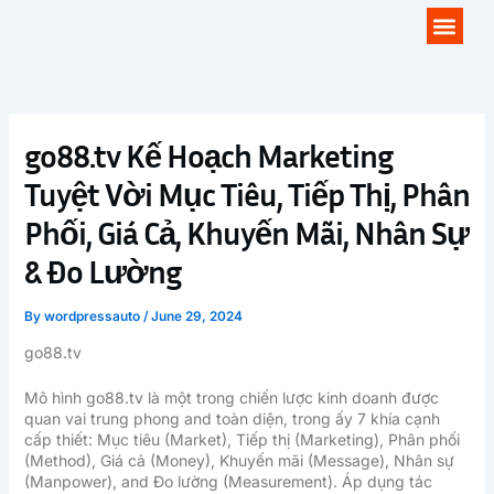
Skip
Men
to
content
go88.tv Kế Hoạch Marketing
Tuyệt Vời Mục Tiêu, Tiếp Thị, Phân
Phối, Giá Cả, Khuyến Mãi, Nhân Sự
& Đo Lường
By
wordpressauto
/
June 29, 2024
go88.tv
Mô hình go88.tv là một trong chiến lược kinh doanh được
quan vai trung phong and toàn diện, trong ấy 7 khía cạnh
cấp thiết: Mục tiêu (Market), Tiếp thị (Marketing), Phân phối
(Method), Giá cả (Money), Khuyến mãi (Message), Nhân sự
(Manpower), and Đo lường (Measurement). Áp dụng tác