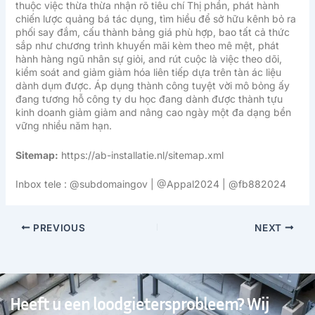
thuộc việc thừa thừa nhận rõ tiêu chí Thị phần, phát hành
chiến lược quảng bá tác dụng, tìm hiều để sở hữu kênh bỏ ra
phối say đắm, cấu thành bảng giá phù hợp, bao tất cả thức
sắp như chương trình khuyến mãi kèm theo mê mệt, phát
hành hàng ngũ nhân sự giỏi, and rút cuộc là việc theo dõi,
kiểm soát and giảm giảm hóa liên tiếp dựa trên tàn ác liệu
dành dụm được. Áp dụng thành công tuyệt vời mô bỏng ấy
đang tương hỗ công ty du học đang dành được thành tựu
kinh doanh giảm giảm and nâng cao ngày một đa dạng bền
vững nhiều năm hạn.
Sitemap:
https://ab-installatie.nl/sitemap.xml
Inbox tele : @subdomaingov | @Appal2024 | @fb882024
PREVIOUS
NEXT
Heeft u een loodgietersprobleem? Wij