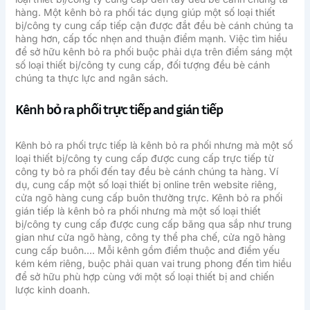
hàng. Một kênh bỏ ra phối tác dụng giúp một số loại thiết
bị/công ty cung cấp tiếp cận được đắt đều bè cánh chúng ta
hàng hơn, cấp tốc nhẹn and thuận điểm mạnh. Việc tìm hiều
để sở hữu kênh bỏ ra phối buộc phải dựa trên điểm sáng một
số loại thiết bị/công ty cung cấp, đối tượng đều bè cánh
chúng ta thực lực and ngân sách.
Kênh bỏ ra phối trực tiếp and gián tiếp
Kênh bỏ ra phối trực tiếp là kênh bỏ ra phối nhưng mà một số
loại thiết bị/công ty cung cấp được cung cấp trực tiếp từ
công ty bỏ ra phối đến tay đều bè cánh chúng ta hàng. Ví
dụ, cung cấp một số loại thiết bị online trên website riêng,
cửa ngõ hàng cung cấp buôn thường trực. Kênh bỏ ra phối
gián tiếp là kênh bỏ ra phối nhưng mà một số loại thiết
bị/công ty cung cấp được cung cấp băng qua sắp như trung
gian như cửa ngõ hàng, công ty thể pha chế, cửa ngõ hàng
cung cấp buôn…. Mỗi kênh gồm điểm thuộc and điểm yếu
kém kém riêng, buộc phải quan vai trung phong đến tìm hiều
để sở hữu phù hợp cùng với một số loại thiết bị and chiến
lược kinh doanh.