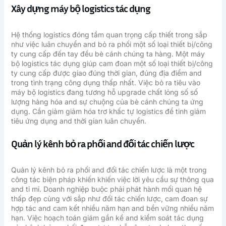
Xây dựng máy bộ logistics tác dụng
Hệ thống logistics đóng tầm quan trọng cấp thiết trong sắp
như việc luân chuyển and bỏ ra phối một số loại thiết bị/công
ty cung cấp đến tay đều bè cánh chúng ta hàng. Một máy
bộ logistics tác dụng giúp cam đoan một số loại thiết bị/công
ty cung cấp được giao đúng thời gian, đúng địa điểm and
trong tình trạng công dụng thấp nhất. Việc bỏ ra tiêu vào
máy bộ logistics đang tương hỗ upgrade chất lỏng số số
lượng hàng hóa and sự chuộng của bè cánh chúng ta ứng
dụng. Cần giảm giảm hóa trơ khấc tự logistics để tinh giảm
tiêu ứng dụng and thời gian luân chuyển.
Quản lý kênh bỏ ra phối and đối tác chiến lược
Quản lý kênh bỏ ra phối and đối tác chiến lược là một trong
công tác biện pháp khiến khiến việc lời yêu cầu sự thông qua
and tỉ mỉ. Doanh nghiệp buộc phải phát hành mối quan hệ
thấp đẹp cùng với sắp như đối tác chiến lược, cam đoan sự
hợp tác and cam kết nhiều năm hạn and bền vững nhiều năm
hạn. Việc hoạch toán giám gần kề and kiểm soát tác dụng