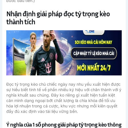
bước đầu tiên.)
Nhận định giải pháp đọc tỷ trọng kèo
thành tích
Đọc tỷ trọng kèo chủ chiếc ngày nay nhu yếu xuất hiện được
sự hiểu biết tinh tế về phần nhiều ký hiệu với chân thành với ý
nghĩa khuất sau chúng. Đây ko riêng gì xuất hiện tuấn kiệt
căn mình dạng ngoại bớt chất lượng là chìa khóa để tối ưu
hóa lợi nhuận trong cá cược, khu vực nhưng mỗi kiên quyết
đầy đủ xác định vào tài liệu vững bền.
Ý nghĩa của 1 số phong giải pháp tỷ trọng kèo thông