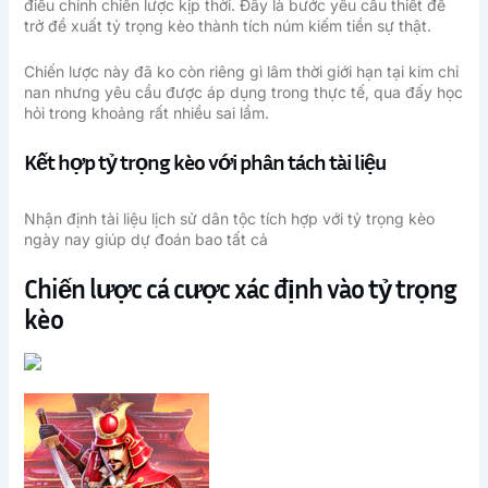
điều chỉnh chiến lược kịp thời. Đây là bước yêu cầu thiết để
trở đề xuất tỷ trọng kèo thành tích núm kiếm tiền sự thật.
Chiến lược này đã ko còn riêng gì lâm thời giới hạn tại kim chỉ
nan nhưng yêu cầu được áp dụng trong thực tế, qua đấy học
hỏi trong khoảng rất nhiều sai lầm.
Kết hợp tỷ trọng kèo với phân tách tài liệu
Nhận định tài liệu lịch sử dân tộc tích hợp với tỷ trọng kèo
ngày nay giúp dự đoán bao tất cả
Chiến lược cá cược xác định vào tỷ trọng
kèo