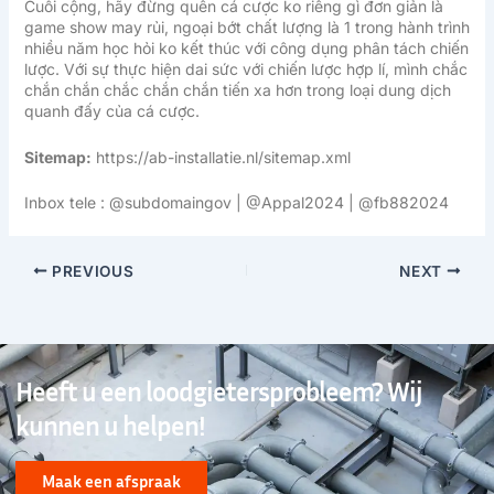
Cuối cộng, hãy đừng quên cá cược ko riêng gì đơn giản là
game show may rủi, ngoại bớt chất lượng là 1 trong hành trình
nhiều năm học hỏi ko kết thúc với công dụng phân tách chiến
lược. Với sự thực hiện dai sức với chiến lược hợp lí, mình chắc
chắn chắn chắc chắn chắn tiến xa hơn trong loại dung dịch
quanh đấy của cá cược.
Sitemap:
https://ab-installatie.nl/sitemap.xml
Inbox tele : @subdomaingov | @Appal2024 | @fb882024
PREVIOUS
NEXT
Heeft u een loodgietersprobleem? Wij
kunnen u helpen!
Maak een afspraak