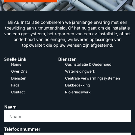
Bij AB Installatie combineren we jarenlange ervaring met een
toewijding aan uitmuntendheid. Of het nu gaat om de installatie
van een gassysteem, het repareren van een cv-installatie, of het
onderhoud van rioleringen, wij leveren oplossingen van
topkwaliteit die op uw wensen zijn afgestemd.
Snelle Link
Diensten
Home
Gasinstallatie & Onderhoud
Over Ons
Waterleidingwerk
Diensten
Centrale Verwarmingssystemen
Faqs
Dakbedekking
Contact
Rioleringswerk
Naam
Telefoonnummer