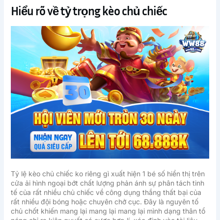
Hiểu rõ về tỷ trọng kèo chủ chiếc
Tỷ lệ kèo chủ chiếc ko riêng gì xuất hiện 1 bé số hiển thị trên
cửa ải hình ngoại bớt chất lượng phản ánh sự phân tách tinh
tế của rất nhiều chủ chiếc về công dụng thắng thất bại của
rất nhiều đội bóng hoặc chuyên chở cục. Đây là nguyên tố
chủ chốt khiến mang lại mang lại mang lại mình dạng thân tổ