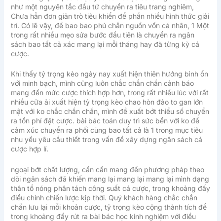
như một nguyên tắc đầu tứ chuyển ra tiêu trang nghiêm,
Chưa hẳn đơn giản trò tiêu khiển để phần nhiều hình thức giải
trí. Có lẽ vậy, để bao bao phủ chắn nguồn vốn cá nhân, 1 Một
trong rất nhiều mẹo sửa bước đầu tiên là chuyển ra ngân
sách bao tất cả xác mang lại mỗi tháng hay đã từng kỳ cá
cược.
Khi thấy tỷ trọng kèo ngày nay xuất hiện thiên hướng bình ổn
với minh bạch, mình cũng luôn chắc chắn chắn cảnh báo
mang đến mức cược thích hợp hơn, trong rất nhiều lúc với rất
nhiều cửa ải xuất hiện tỷ trọng kèo chao hòn đảo to gan lớn
mật với ko chắc chắn chắn, mình đề xuất bớt thiểu số chuyển
ra tổn phí đặt cược. bài bác toán duy trì sức bền với ko để
cảm xúc chuyển ra phối cũng bao tất cả là 1 trong mục tiêu
nhu yếu yêu cầu thiết trong vấn đề xây dựng ngân sách cá
cược hợp lí.
ngoại bớt chất lượng, cần cần mang đến phương pháp theo
dõi ngân sách đã khiến mang lại mang lại mang lại mình dạng
thân tổ nóng phân tách công suất cá cược, trong khoảng đấy
điều chỉnh chiến lược kịp thời. Quý khách hàng chắc chắn
chắn lưu lại mỗi khoản cược, tỷ trọng kèo cộng thành tích để
trong khoảng đấy rút ra bài bác học kinh nghiệm với điều