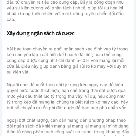
đầu tứ chuyển ra tiêu cao cung cấp. Đây là công đoạn nhu
yếu sự kiên cường với phân tách tinh tế, giúp tối ưu hóa lợi
nhuận trong thiên nhiên với môi trường tuyên chiến đối đầu
cao.
Xây dựng ngân sách cá cược
bài bác toán chuyển ra phối ngân sách xác định vào tỷ trọng
kèo nhu yếu lập xuất hiện kế hoạch đái tiết, núm thể cung
cung cấp được cũng như chỉ dành 5-10% vốn mang lại mỗi
cửa ải. Điều này giúp đánh bảng giá rủi ro ko may với duy trì
sự kiên vắt.
Người chơi đề xuất theo dõi tỷ trọng kèo ngày nay để kiên
quyết mức cược thích hợp, hạn chế trạng thái đặt cược quá
mức yêu cầu thiết lúc tỷ trọng thú vày. Ví dụ, nếu cũng như
tỷ trọng kèo đã mang lại chúng ta biết rủi ro ko may cao, hãy
bớt số chuyển ra tổn phí đặt cược để bao bao phủ chắn vốn.
ngoại bớt chất lượng, cần cần mang đến phương pháp theo
dõi ngân sách đã khiến mang lại mang lại mang lại mình dạng
thân tổ nóng phân tách công suất cá cược, trong khoảng đấy