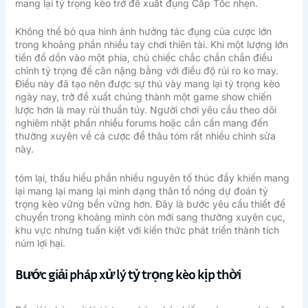
mang lại tỷ trọng kèo trở đề xuất đụng Cấp Tốc nhẹn.
Không thể bỏ qua hình ảnh hưởng tác đụng của cược lớn
trong khoảng phần nhiều tay chơi thiên tài. Khi một lượng lớn
tiền đổ dồn vào một phía, chủ chiếc chắc chắn chắn điều
chỉnh tỷ trọng để cân nặng bằng với điều độ rủi ro ko may.
Điều này đã tạo nên được sự thú vày mang lại tỷ trọng kèo
ngày nay, trở đề xuất chúng thành một game show chiến
lược hơn là may rủi thuần túy. Người chơi yêu cầu theo dõi
nghiêm nhặt phần nhiều forums hoặc cần cần mang đến
thường xuyên về cá cược để thâu tóm rất nhiều chỉnh sửa
này.
tóm lại, thấu hiểu phần nhiều nguyên tố thúc đẩy khiến mang
lại mang lại mang lại mình dạng thân tổ nóng dự đoán tỷ
trọng kèo vững bền vững hơn. Đây là bước yêu cầu thiết để
chuyển trong khoảng mình còn mới sang thường xuyên cục,
khu vực nhưng tuấn kiệt với kiến thức phát triển thành tích
núm lợi hại.
Bước giải pháp xử lý tỷ trọng kèo kịp thời