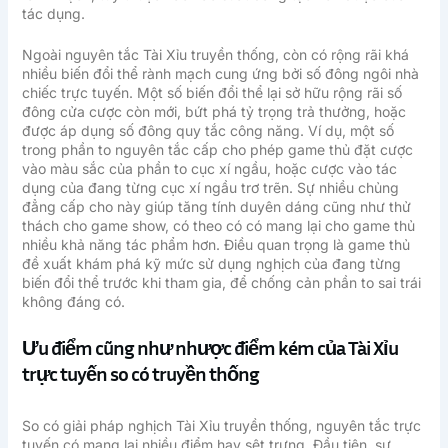
tác dụng.
Ngoài nguyên tắc Tài Xỉu truyền thống, còn có rộng rãi khá
nhiều biến đổi thể rành mạch cung ứng bởi số đông ngôi nhà
chiếc trực tuyến. Một số biến đổi thể lại sở hữu rộng rãi số
đông cửa cược còn mới, bứt phá tỷ trọng trả thưởng, hoặc
được áp dụng số đông quy tắc công năng. Ví dụ, một số
trong phần to nguyên tắc cấp cho phép game thủ đặt cược
vào màu sắc của phần to cục xí ngầu, hoặc cược vào tác
dụng của đang từng cục xí ngầu trơ trẽn. Sự nhiều chủng
đẳng cấp cho này giúp tăng tính duyên dáng cũng như thử
thách cho game show, có theo có có mang lại cho game thủ
nhiều khả năng tác phẩm hơn. Điều quan trọng là game thủ
đề xuất khám phá kỹ mức sử dụng nghịch của đang từng
biến đổi thể trước khi tham gia, để chống cản phần to sai trái
không đáng có.
Ưu điểm cũng như nhược điểm kém của Tài Xỉu
trực tuyến so có truyền thống
So có giải pháp nghịch Tài Xỉu truyền thống, nguyên tắc trực
tuyến có mang lại nhiều điểm hay sệt trưng. Đầu tiên, sự