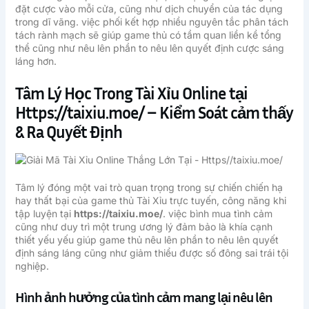
đặt cược vào mỗi cửa, cũng như dịch chuyển của tác dụng
trong dĩ vãng. việc phối kết hợp nhiều nguyên tắc phân tách
tách rành mạch sẽ giúp game thủ có tầm quan liền kề tổng
thể cũng như nêu lên phần to nêu lên quyết định cược sáng
láng hơn.
Tâm Lý Học Trong Tài Xỉu Online tại
Https://taixiu.moe/ – Kiểm Soát cảm thấy
& Ra Quyết Định
Tâm lý đóng một vai trò quan trọng trong sự chiến chiến hạ
hay thất bại của game thủ Tài Xỉu trực tuyến, công năng khi
tập luyện tại
https://taixiu.moe/
. việc bình mua tình cảm
cũng như duy trì một trung ương lý đảm bảo là khía cạnh
thiết yếu yếu giúp game thủ nêu lên phần to nêu lên quyết
định sáng láng cũng như giảm thiểu được số đông sai trái tội
nghiệp.
Hình ảnh hưởng của tình cảm mang lại nêu lên