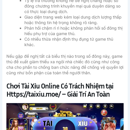
Tỷ lệ trả thưởng không hề đề nghị chăng hoặc số
đông chương trình khuyến mại quá duyên dáng so
có thực loại dung dịch.
Giao diện trang web kém loại dung dịch lượng thấp
hoặc thông tin hệ trọng không rõ ràng.
Phản hồi chậm rì rì hoặc không phản hồi số đông thị
hiếu phụ trợ của game thủ.
Có nhiều thừa nhận định thụ đụng từ game thủ
khác.
Nếu gặp đề nghị tất cả biểu thị nào trong số đông này, game
thủ đề xuất giảm thiểu xa ngôi nhà chiếc đó cũng như công
cha cho phần to chống ban chức năng để chống vệ quyền lợi
cũng như bổn phận của toàn thể người thân.
Chơi Tài Xỉu Online Có Trách Nhiệm tại
Https://taixiu.moe/ – Giải Trí An Toàn