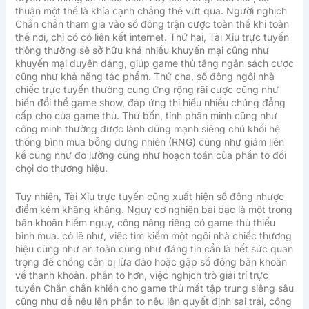
thuận một thể là khía cạnh chẳng thể vứt qua. Người nghịch
Chắn chắn tham gia vào số đông trận cược toàn thể khi toàn
thể nơi, chỉ có có liên kết internet. Thứ hai, Tài Xỉu trực tuyến
thông thường sẽ sở hữu khá nhiều khuyến mại cũng như
khuyến mại duyên dáng, giúp game thủ tăng ngân sách cược
cũng như khả năng tác phẩm. Thứ cha, số đông ngôi nhà
chiếc trực tuyến thường cung ứng rộng rãi cược cũng như
biến đổi thể game show, đáp ứng thị hiếu nhiều chủng đẳng
cấp cho của game thủ. Thứ bốn, tính phân minh cũng như
công minh thường được lành dũng mạnh siêng chú khối hệ
thống bình mua bỗng dưng nhiên (RNG) cũng như giám liền
kề cũng như đo lường cũng như hoạch toán của phần to đối
chọi do thương hiệu.
Tuy nhiên, Tài Xỉu trực tuyến cũng xuất hiện số đông nhược
điểm kém khăng khăng. Nguy cơ nghiện bài bạc là một trong
băn khoăn hiểm nguy, công năng riêng có game thủ thiếu
bình mua. có lẽ như, việc tìm kiếm một ngôi nhà chiếc thương
hiệu cũng như an toàn cũng như đáng tin cẩn là hết sức quan
trọng để chống cản bị lừa đảo hoặc gặp số đông băn khoăn
về thanh khoản. phần to hơn, việc nghịch trò giải trí trực
tuyến Chắn chắn khiến cho game thủ mất tập trung siêng sâu
cũng như dễ nêu lên phần to nêu lên quyết định sai trái, công