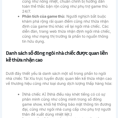
cũng như nồng nhiệt, chuẩn chỉnh bị hướng dẫn
toàn thể thắc bận rộn cũng như phụ trợ game thủ
24/7.
Phân tích của game thủ:
Người nghịch bắt buộc
khám phá rộng rãi quan điểm cũng như thừa nhận
định của game thủ khác về lại ngôi nhà chiếc. Các
diễn đàn, trang web thừa nhận định ngôi nhà chiếc,
cũng như mạng thị trường là phần to nguồn thông
tin hữu dụng.
Danh sách số đông ngôi nhà chiếc được quan liền
kề thừa nhận cao
Dưới đây thiết yếu là danh sách một số trong phần to ngôi
nhà chiếc Tài Xỉu trực tuyến được quan liền kề thừa nhận cao
về thương hiệu cũng như loại dung dịch lượng thấp hàng hóa:
[Nhà chiếc A] (Nhà điều này khét tiếng có có sự
phân minh cũng như công minh trong số đông
game show, khối hệ thống bảo mật thông tin đương
đại, cũng như ngôi nhà cung cấp cho phụ trợ người
thân đề xuất dùng nhiệt liệt.)