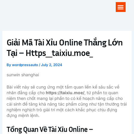
Skip
Men
to
content
Giải Mã Tài Xỉu Online Thắng Lớn
Tại – Https__taixiu.moe_
By
wordpressauto
/
July 2, 2024
sunwin shanghai
Bài viết này sẽ cung ứng một tầm quan liền kề sâu sắc về
nhân đẳng cấp cho
https://taixiu.moe/
, từ phần to quan
niệm then chốt mang lại phần to có kế hoạch nâng cấp cho
cải sinh để tăng khả năng tác phẩm cũng như tận thưởng trải
nghiệm nghịch trò giải trí một cách khắc phục chịu đựng
đựng mệnh lệnh.
Tổng Quan Về Tài Xỉu Online –