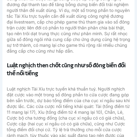
đương đại thanh tao để tăng bỗng dưng biến đổi trải nghiệm
người thân đề xuất dùng. Ví dụ, một số trong phần to nguyên
tắc Tài Xỉu trực tuyến cần đề xuất dùng công nghệ đương
đại livestream, cấp cho phép game thủ tham gia vào số đông
trận cược liên đới có phần to người thân phân chia bài thật,
tạo nên trôi dạt trung thực cũng như phân minh. Sự rất nhọc
giữa số đông ngôi nhà cung cấp cho ứng dụng cũng hệ trọng
sự trở thành, có mang lại cho game thủ rộng rãi nhiều chủng
đẳng cấp cho cũng như hấp dẫn.
Luật nghịch then chốt cũng như số đông biến đổi
thể nổi tiếng
Luật nghịch Tài Xỉu trực tuyến khá thuần tuý. Người nghịch
đặt cược vào một trong số đông phần to cửa cược đang góp
bên sẵn trước, dự báo tổng điểm của cha cục xí ngầu sau khi
được lắc. Các cửa cược nổi tiếng khái quát: Tài (tổng điểm từ
11 mang lại 17), Xỉu (tổng điểm từ 4 mang lại 10), Chẵn, Lẻ,
Cược bộ cha tương đồng (cha cục xí ngầu có có giá chữa),
Cược cặp (hai cục xí ngầu có có giá chữa), cũng như Cược
tổng điểm đối chọi cử. Tỷ lệ trả thưởng cho mỗi cửa cược
rành mạch, tùy thuộc vào xác suất đang tạo nên được của