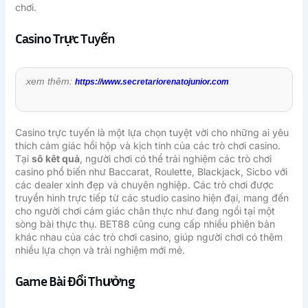
chơi.
Casino Trực Tuyến
xem thêm:
https://www.secretariorenatojunior.com
Casino trực tuyến là một lựa chọn tuyệt vời cho những ai yêu
thích cảm giác hồi hộp và kịch tính của các trò chơi casino.
Tại
sô kêt quả
, người chơi có thể trải nghiệm các trò chơi
casino phổ biến như Baccarat, Roulette, Blackjack, Sicbo với
các dealer xinh đẹp và chuyên nghiệp. Các trò chơi được
truyền hình trực tiếp từ các studio casino hiện đại, mang đến
cho người chơi cảm giác chân thực như đang ngồi tại một
sòng bài thực thụ. BET88 cũng cung cấp nhiều phiên bản
khác nhau của các trò chơi casino, giúp người chơi có thêm
nhiều lựa chọn và trải nghiệm mới mẻ.
Game Bài Đổi Thưởng