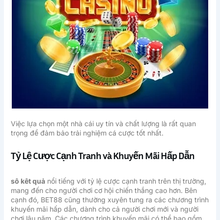
Việc lựa chọn một nhà cái uy tín và chất lượng là rất quan
trọng để đảm bảo trải nghiệm cá cược tốt nhất.
Tỷ Lệ Cược Cạnh Tranh và Khuyến Mãi Hấp Dẫn
sô kêt quả
nổi tiếng với tỷ lệ cược cạnh tranh trên thị trường,
mang đến cho người chơi cơ hội chiến thắng cao hơn. Bên
cạnh đó, BET88 cũng thường xuyên tung ra các chương trình
khuyến mãi hấp dẫn, dành cho cả người chơi mới và người
chơi lâu năm. Các chương trình khuyến mãi có thể bao gồm