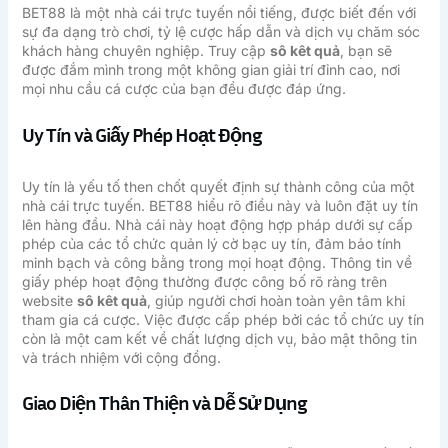
BET88 là một nhà cái trực tuyến nổi tiếng, được biết đến với
sự đa dạng trò chơi, tỷ lệ cược hấp dẫn và dịch vụ chăm sóc
khách hàng chuyên nghiệp. Truy cập
sô kêt quả
, bạn sẽ
được đắm mình trong một không gian giải trí đỉnh cao, nơi
mọi nhu cầu cá cược của bạn đều được đáp ứng.
Uy Tín và Giấy Phép Hoạt Động
Uy tín là yếu tố then chốt quyết định sự thành công của một
nhà cái trực tuyến. BET88 hiểu rõ điều này và luôn đặt uy tín
lên hàng đầu. Nhà cái này hoạt động hợp pháp dưới sự cấp
phép của các tổ chức quản lý cờ bạc uy tín, đảm bảo tính
minh bạch và công bằng trong mọi hoạt động. Thông tin về
giấy phép hoạt động thường được công bố rõ ràng trên
website
sô kêt quả
, giúp người chơi hoàn toàn yên tâm khi
tham gia cá cược. Việc được cấp phép bởi các tổ chức uy tín
còn là một cam kết về chất lượng dịch vụ, bảo mật thông tin
và trách nhiệm với cộng đồng.
Giao Diện Thân Thiện và Dễ Sử Dụng