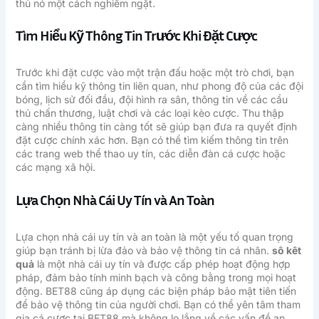
thủ nó một cách nghiêm ngặt.
Tìm Hiểu Kỹ Thông Tin Trước Khi Đặt Cược
Trước khi đặt cược vào một trận đấu hoặc một trò chơi, bạn
cần tìm hiểu kỹ thông tin liên quan, như phong độ của các đội
bóng, lịch sử đối đầu, đội hình ra sân, thông tin về các cầu
thủ chấn thương, luật chơi và các loại kèo cược. Thu thập
càng nhiều thông tin càng tốt sẽ giúp bạn đưa ra quyết định
đặt cược chính xác hơn. Bạn có thể tìm kiếm thông tin trên
các trang web thể thao uy tín, các diễn đàn cá cược hoặc
các mạng xã hội.
Lựa Chọn Nhà Cái Uy Tín và An Toàn
Lựa chọn nhà cái uy tín và an toàn là một yếu tố quan trọng
giúp bạn tránh bị lừa đảo và bảo vệ thông tin cá nhân.
sô kêt
quả
là một nhà cái uy tín và được cấp phép hoạt động hợp
pháp, đảm bảo tính minh bạch và công bằng trong mọi hoạt
động. BET88 cũng áp dụng các biện pháp bảo mật tiên tiến
để bảo vệ thông tin của người chơi. Bạn có thể yên tâm tham
gia cá cược tại BET88 mà không lo lắng về các vấn đề an