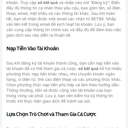
khoản. Truy cập
sô kêt quả
và nhấp vào nút “Đăng ký”. Điền
đầy đủ thông tin cá nhân theo yêu cầu, bao gồm tên, số điện
thoại, email, mật khẩu và các thông tin khác. Sau khi hoàn
tất, bạn sẽ nhận được một email xác nhận từ BET88. Nhấp
vào liên kết trong email để kích hoạt tài khoản. Lưu ý, bạn
cần cung cấp thông tin chính xác và đầy đủ để đảm bảo việc
giao dịch sau này diễn ra thuận lợi.
Nạp Tiền Vào Tài Khoản
Sau khi đăng ký tài khoản thành công, bạn cần nạp tiền vào
tài khoản để có thể tham gia cá cược.
sô kêt quả
hỗ trợ nhiều
phương thức nạp tiền khác nhau, như chuyển khoản ngân
hàng, ví điện tử, thẻ cào điện thoại và các phương thức khác.
Chọn phương thức nạp tiền phù hợp và làm theo hướng dẫn.
Thông thường, tiền sẽ được cộng vào tài khoản của bạn
trong vòng vài phút. Lưu ý, bạn nên kiểm tra kỹ thông tin
trước khi thực hiện giao dịch để tránh sai sót.
Lựa Chọn Trò Chơi và Tham Gia Cá Cược