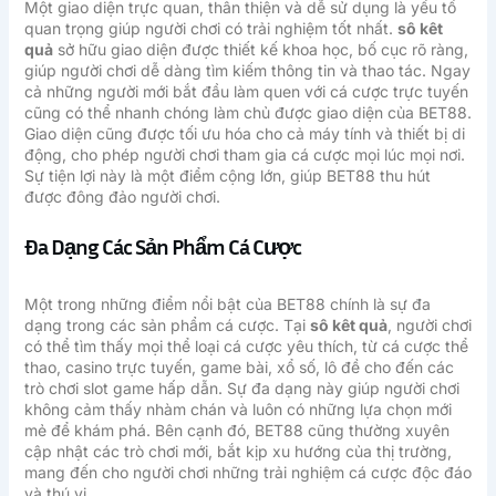
Một giao diện trực quan, thân thiện và dễ sử dụng là yếu tố
quan trọng giúp người chơi có trải nghiệm tốt nhất.
sô kêt
quả
sở hữu giao diện được thiết kế khoa học, bố cục rõ ràng,
giúp người chơi dễ dàng tìm kiếm thông tin và thao tác. Ngay
cả những người mới bắt đầu làm quen với cá cược trực tuyến
cũng có thể nhanh chóng làm chủ được giao diện của BET88.
Giao diện cũng được tối ưu hóa cho cả máy tính và thiết bị di
động, cho phép người chơi tham gia cá cược mọi lúc mọi nơi.
Sự tiện lợi này là một điểm cộng lớn, giúp BET88 thu hút
được đông đảo người chơi.
Đa Dạng Các Sản Phẩm Cá Cược
Một trong những điểm nổi bật của BET88 chính là sự đa
dạng trong các sản phẩm cá cược. Tại
sô kêt quả
, người chơi
có thể tìm thấy mọi thể loại cá cược yêu thích, từ cá cược thể
thao, casino trực tuyến, game bài, xổ số, lô đề cho đến các
trò chơi slot game hấp dẫn. Sự đa dạng này giúp người chơi
không cảm thấy nhàm chán và luôn có những lựa chọn mới
mẻ để khám phá. Bên cạnh đó, BET88 cũng thường xuyên
cập nhật các trò chơi mới, bắt kịp xu hướng của thị trường,
mang đến cho người chơi những trải nghiệm cá cược độc đáo
và thú vị.