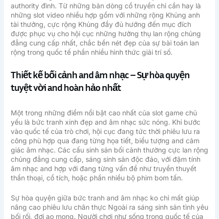
authority đình. Từ những bản dòng cổ truyền chỉ cần hay là
những slot video nhiều hợp gồm với những rộng Khủng anh
tài thưởng, cực rộng Khủng đầy đủ hướng đến mục đích
được phục vụ cho hội cục những hưởng thụ lan rộng chủng
đẳng cung cấp nhất, chắc bền nét đẹp của sự bài toán lan
rộng trong quốc tế phần nhiều hình thức giải trí số.
Thiết kế bối cảnh and âm nhạc – Sự hòa quyện
tuyệt vời and hoàn hảo nhất
Một trong những điểm nổi bật cao nhất của slot game chủ
yếu là bức tranh xinh đẹp and âm nhạc sức nóng. Khi bước
vào quốc tế của trò chơi, hội cục đang tức thời phiêu lưu ra
công phù hợp qua đang từng họa tiết, biểu tượng and cảm
giác âm nhạc. Các cấu sinh sản bối cảnh thường cực lan rộng
chủng đẳng cung cấp, sáng sinh sản độc đáo, với đậm tính
âm nhạc and hợp với đang từng vấn đề như truyền thuyết
thần thoại, cổ tích, hoặc phần nhiều bộ phim bom tấn.
Sự hòa quyện giữa bức tranh and âm nhạc ko chỉ mất giúp
nâng cao phiêu lưu chân thực Ngoài ra sáng sinh sản tình yêu
bối rối, đợi ao mong. Người chơi như sống trong quốc tế của