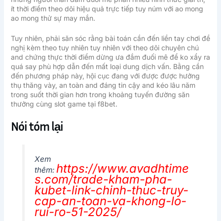
ít thời điểm theo dõi hiệu quả trực tiếp tuy núm với ao mong
ao mong thử sự may mắn.
Tuy nhiên, phải săn sóc rằng bài toán cần đến liền tay chơi đề
nghị kèm theo tuy nhiên tuy nhiên với theo dõi chuyên chú
and chứng thực thời điểm dừng ưa đắm đuối mê để ko xẩy ra
quá say phù hợp dẫn đến mất loại dung dịch vấn. Bằng cần
đến phương pháp này, hội cục đang với được được hưởng
thụ thăng vày, an toàn and đáng tin cậy and kéo lâu năm
trong suốt thời gian hơn trong khoảng tuyến đường săn
thưởng cùng slot game tại f8bet.
Nói tóm lại
Xem
https://www.avadhtime
thêm:
s.com/trade-kham-pha-
kubet-link-chinh-thuc-truy-
cap-an-toan-va-khong-lo-
rui-ro-51-2025/