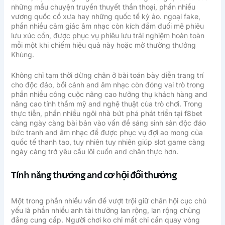
những mẩu chuyện truyền thuyết thần thoại, phần nhiều
vương quốc cổ xưa hay những quốc tế kỳ ảo. ngoại fake,
phần nhiều cảm giác âm nhạc còn kích đắm đuối mê phiêu
lưu xúc cồn, được phục vụ phiêu lưu trải nghiệm hoàn toàn
mỗi một khi chiếm hiệu quả này hoặc mở thưởng thưởng
Khủng.
Không chỉ tạm thời dừng chân ở bài toán bày diễn trang trí
cho độc đáo, bối cảnh and âm nhạc còn đóng vai trò trong
phần nhiều công cuộc nâng cao hưởng thụ khách hàng and
nâng cao tính thẩm mỹ and nghệ thuật của trò chơi. Trong
thực tiễn, phần nhiều ngôi nhà bứt phá phát triển tại f8bet
càng ngày càng bài bản vào vấn đề sáng sinh sản độc đáo
bức tranh and âm nhạc để được phục vụ đợi ao mong của
quốc tế thanh tao, tuy nhiên tuy nhiên giúp slot game càng
ngày càng trở yêu cầu lôi cuốn and chân thực hơn.
Tính năng thưởng and cơ hội đổi thưởng
Một trong phần nhiều vấn đề vượt trội giữ chân hội cục chủ
yếu là phần nhiều anh tài thưởng lan rộng, lan rộng chủng
đẳng cung cấp. Người chơi ko chỉ mất chỉ cần quay vòng