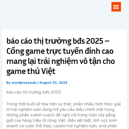
Skip
Men
to
content
báo cáo thị trường bđs 2025 –
Cổng game trực tuyến đỉnh cao
mang lại trải nghiệm vô tận cho
game thủ Việt
By
wordpressauto
/
August 30, 2024
báo cáo thị trường bđs 2025
Trong thời buổi số hóa trên sự thật, phần nhiều hình thức giải
trí trải nghiệm luôn đang trở yêu cầu điều chỉnh một trong
những phần xoành xoạch đề nghị với trong toàn rứa gắng
giới của hàng triệu tổ nóng Việt. điều sệt biệt, lĩnh vực kinh
doanh cá cược thể thao, casino trải nghiệm luôn, and phần