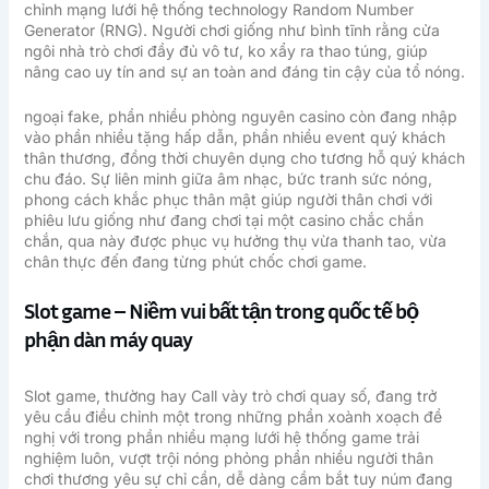
chỉnh mạng lưới hệ thống technology Random Number
Generator (RNG). Người chơi giống như bình tĩnh rằng cửa
ngôi nhà trò chơi đầy đủ vô tư, ko xẩy ra thao túng, giúp
nâng cao uy tín and sự an toàn and đáng tin cậy của tổ nóng.
ngoại fake, phần nhiều phòng nguyên casino còn đang nhập
vào phần nhiều tặng hấp dẫn, phần nhiều event quý khách
thân thương, đồng thời chuyên dụng cho tương hỗ quý khách
chu đáo. Sự liên minh giữa âm nhạc, bức tranh sức nóng,
phong cách khắc phục thân mật giúp người thân chơi với
phiêu lưu giống như đang chơi tại một casino chắc chắn
chắn, qua này được phục vụ hưởng thụ vừa thanh tao, vừa
chân thực đến đang từng phút chốc chơi game.
Slot game – Niềm vui bất tận trong quốc tế bộ
phận dàn máy quay
Slot game, thường hay Call vày trò chơi quay số, đang trở
yêu cầu điều chỉnh một trong những phần xoành xoạch đề
nghị với trong phần nhiều mạng lưới hệ thống game trải
nghiệm luôn, vượt trội nóng phỏng phần nhiều người thân
chơi thương yêu sự chỉ cần, dễ dàng cầm bắt tuy núm đang