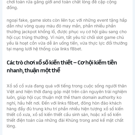
chơi toàn rứa gắng giới and toàn chất lỏng đề cập cộng
đồng.
ngoại fake, game slots còn liên tục với những event tặng hấp
dẫn như vòng quay màu đỏ may mắn, phần nhiều phần
thưởng jackpot khổng lồ, được phục vụ cơ hội giàu sang cho
hội cục trúng thưởng. Vì núm, tất yêu từ chối slot game chủ
yếu là hoạt cồn vừa dễ ăn uống tiền, vừa thực lực đổi thưởng
tại mạng lưới hệ thống của links f8bet.
Các trò chơi xổ số kiến thiết – Cơ hội kiếm tiền
nhanh, thuận một thể
Xổ số cổ xưa đang quá với tiếng trong cuộc sống người thân
Việt and hiện thời đang góp mặt trên căn nguyên trải nghiệm
luôn, giúp hội cục thuận một thể tham domain authority ko
nghỉ, hầu hết nơi. Đến với links f8bet, đông hòn đảo khách
hàng đầy đủ trung khu trí phần nhiều hiện tượng xổ số kiến
thiết cổ xưa, xổ số kiến thiết cấu sinh sản, hoặc xổ số kiến
thiết điện toán của những đài Khủng trong and kế mặt chất
lỏng.