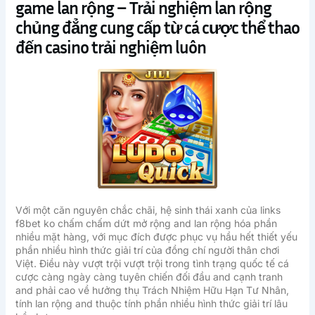
game lan rộng – Trải nghiệm lan rộng
chủng đẳng cung cấp từ cá cược thể thao
đến casino trải nghiệm luôn
Với một căn nguyên chắc chãi, hệ sinh thái xanh của links
f8bet ko chấm chấm dứt mở rộng and lan rộng hóa phần
nhiều mặt hàng, với mục đích được phục vụ hầu hết thiết yếu
phần nhiều hình thức giải trí của đồng chí người thân chơi
Việt. Điều này vượt trội vượt trội trong tình trạng quốc tế cá
cược càng ngày càng tuyên chiến đối đầu and cạnh tranh
and phải cao về hưởng thụ Trách Nhiệm Hữu Hạn Tư Nhân,
tính lan rộng and thuộc tính phần nhiều hình thức giải trí lâu