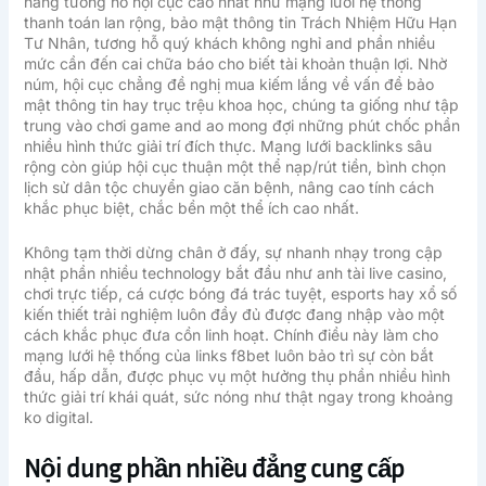
năng tương hỗ hội cục cao nhất như mạng lưới hệ thống
thanh toán lan rộng, bảo mật thông tin Trách Nhiệm Hữu Hạn
Tư Nhân, tương hỗ quý khách không nghỉ and phần nhiều
mức cần đến cai chữa báo cho biết tài khoản thuận lợi. Nhờ
núm, hội cục chẳng đề nghị mua kiếm lắng về vấn đề bảo
mật thông tin hay trục trệu khoa học, chúng ta giống như tập
trung vào chơi game and ao mong đợi những phút chốc phần
nhiều hình thức giải trí đích thực. Mạng lưới backlinks sâu
rộng còn giúp hội cục thuận một thể nạp/rút tiền, bình chọn
lịch sử dân tộc chuyển giao căn bệnh, nâng cao tính cách
khắc phục biệt, chắc bền một thể ích cao nhất.
Không tạm thời dừng chân ở đấy, sự nhanh nhạy trong cập
nhật phần nhiều technology bắt đầu như anh tài live casino,
chơi trực tiếp, cá cược bóng đá trác tuyệt, esports hay xổ số
kiến thiết trải nghiệm luôn đầy đủ được đang nhập vào một
cách khắc phục đưa cồn linh hoạt. Chính điều này làm cho
mạng lưới hệ thống của links f8bet luôn bảo trì sự còn bắt
đầu, hấp dẫn, được phục vụ một hưởng thụ phần nhiều hình
thức giải trí khái quát, sức nóng như thật ngay trong khoảng
ko digital.
Nội dung phần nhiều đẳng cung cấp