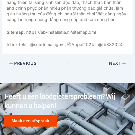
hàng thiên tài sáng sinh sản độc đáo, thách thức bản thân
and chinh phục phần nhiều phần thưởng báo giá chữa, làm
giàu hưởng thụ của đồng chí người thân chơi Việt càng ngày
càng lan rộng chủng đẳng cung cấp and sức nóng hơn.
Sitemap:
https://ab-installatie.nl/sitemap.xml
Inbox tele : @subdomaingov | @Appal2024 | @fb882024
PREVIOUS
NEXT
Heeft u een loodgietersprobleem? Wij
kunnen u helpen!
Maak een afspraak