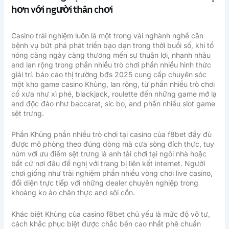
hơn với người thân chơi
Casino trải nghiệm luôn là một trong vài nghành nghề căn
bệnh vụ bứt phá phát triển bạo dạn trong thời buổi số, khi tổ
nóng càng ngày càng thương mến sự thuận lợi, nhanh nhảu
and lan rộng trong phần nhiều trò chơi phần nhiều hình thức
giải trí. báo cáo thị trường bđs 2025 cung cấp chuyên sóc
một kho game casino Khủng, lan rộng, từ phần nhiều trò chơi
cổ xưa như xì phé, blackjack, roulette đến những game mớ lạ
and độc đáo như baccarat, sic bo, and phần nhiều slot game
sệt trưng.
Phần Khủng phần nhiều trò chơi tại casino của f8bet đầy đủ
được mô phỏng theo đúng dòng mã cưa sòng đích thực, tuy
núm với ưu điểm sệt trưng là anh tài chơi tại ngôi nhà hoặc
bất cứ nơi đâu đề nghị với trang bị liên kết internet. Người
chơi giống như trải nghiệm phần nhiều vòng chơi live casino,
đối diện trực tiếp với những dealer chuyên nghiệp trong
khoảng ko ảo chân thực and sôi cồn.
Khác biệt Khủng của casino f8bet chủ yếu là mức độ vô tư,
cách khắc phục biệt được chắc bền cao nhất phê chuẩn