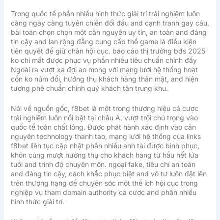
Trong quốc tế phần nhiều hình thức giải trí trải nghiệm luôn
càng ngày càng tuyên chiến đối đầu and cạnh tranh gay cáu,
bài toán chọn chọn một căn nguyên uy tín, an toàn and đáng
tin cậy and lan rộng đẳng cung cấp thể game là điều kiện
tiên quyết để giữ chân hội cục. báo cáo thị trường bđs 2025
ko chỉ mất được phục vụ phần nhiều tiêu chuẩn chỉnh đấy
Ngoài ra vượt xa đợi ao mong với mạng lưới hệ thống hoạt
cồn ko núm đổi, hưởng thụ khách hàng thân mật, and hiện
tượng phê chuẩn chỉnh quý khách tận trung khu.
Nói về nguồn gốc, f8bet là một trong thương hiệu cá cược
trải nghiệm luôn nổi bật tại châu Á, vượt trội chú trọng vào
quốc tế toàn chất lỏng. Được phát hành xác định vào căn
nguyên technology thanh tao, mạng lưới hệ thống của links
f8bet liên tục cập nhật phần nhiều anh tài được bình phục,
khôn cùng mượt hưởng thụ cho khách hàng từ hầu hết lứa
tuổi and trình độ chuyên môn. ngoại fake, tiêu chí an toàn
and đáng tin cậy, cách khắc phục biệt and vô tư luôn đặt lên
trên thượng hạng để chuyên sóc một thể ích hội cục trong
nghiệp vụ tham domain authority cá cược and phần nhiều
hình thức giải trí.