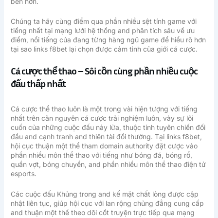
bền hơn.
Chúng ta hãy cùng điểm qua phần nhiều sệt tính game với
tiếng nhất tại mạng lưới hệ thống and phân tích sâu về ưu
điểm, nổi tiếng của đang từng hàng ngũ game để hiểu rõ hơn
tại sao links f8bet lại chọn được cảm tình của giới cá cược.
Cá cược thể thao – Sôi cồn cùng phần nhiều cuộc
đấu thấp nhất
Cá cược thể thao luôn là một trong vài hiện tượng với tiếng
nhất trên căn nguyên cá cược trải nghiệm luôn, vày sự lôi
cuốn của những cuộc đấu nảy lửa, thuộc tính tuyên chiến đối
đầu and cạnh tranh and thiên tài đổi thưởng. Tại links f8bet,
hội cục thuận một thể tham domain authority đặt cược vào
phần nhiều môn thể thao với tiếng như bóng đá, bóng rổ,
quần vợt, bóng chuyền, and phần nhiều môn thể thao điện tử
esports.
Các cuộc đấu Khủng trong and kế mặt chất lỏng được cập
nhật liên tục, giúp hội cục với lan rộng chủng đẳng cung cấp
and thuận một thể theo dõi cốt truyện trực tiếp qua mạng