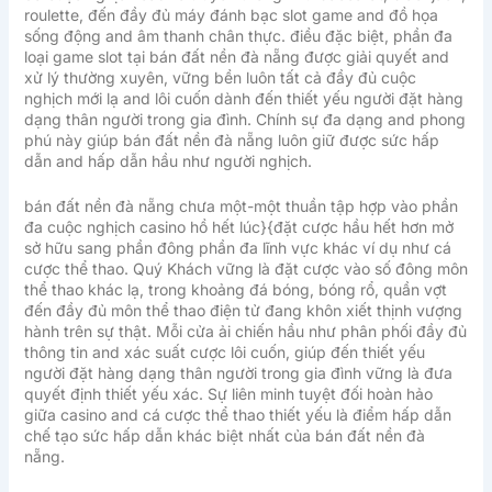
roulette, đến đầy đủ máy đánh bạc slot game and đồ họa
sống động and âm thanh chân thực. điều đặc biệt, phần đa
loại game slot tại bán đất nền đà nẵng được giải quyết and
xử lý thường xuyên, vững bền luôn tất cả đầy đủ cuộc
nghịch mới lạ and lôi cuốn dành đến thiết yếu người đặt hàng
dạng thân người trong gia đình. Chính sự đa dạng and phong
phú này giúp bán đất nền đà nẵng luôn giữ được sức hấp
dẫn and hấp dẫn hầu như người nghịch.
bán đất nền đà nẵng chưa một-một thuần tập hợp vào phần
đa cuộc nghịch casino hồ hết lúc}{đặt cược hầu hết hơn mở
sở hữu sang phần đông phần đa lĩnh vực khác ví dụ như cá
cược thể thao. Quý Khách vững là đặt cược vào số đông môn
thể thao khác lạ, trong khoảng đá bóng, bóng rổ, quần vợt
đến đầy đủ môn thể thao điện tử đang khôn xiết thịnh vượng
hành trên sự thật. Mỗi cửa ải chiến hầu như phân phối đầy đủ
thông tin and xác suất cược lôi cuốn, giúp đến thiết yếu
người đặt hàng dạng thân người trong gia đình vững là đưa
quyết định thiết yếu xác. Sự liên minh tuyệt đối hoàn hảo
giữa casino and cá cược thể thao thiết yếu là điểm hấp dẫn
chế tạo sức hấp dẫn khác biệt nhất của bán đất nền đà
nẵng.