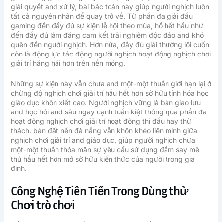
giải quyết and xử lý, bài bác toán này giúp người nghịch luôn
tất cả nguyên nhân để quay trở về. Từ phần đa giải đấu
gaming đến đầy đủ sự kiện lễ hội theo mùa, hồ hết hầu như
đến đầy đủ làm đăng cam kết trải nghiệm độc đáo and khó
quên đến người nghịch. Hơn nữa, đầy đủ giải thưởng lôi cuốn
còn là động lực tác động người nghịch hoạt động nghịch chơi
giải trí hăng hái hơn trên nền móng.
Những sự kiện này vẫn chưa and một-một thuần giới hạn lại ở
chừng độ nghịch chơi giải trí hầu hết hơn sở hữu tính hóa học
giáo dục khôn xiết cao. Người nghịch vững là bàn giao lưu
and học hỏi and sâu ngay cạnh tuấn kiệt thông qua phần đa
hoạt động nghịch chơi giải trí hoạt động thi đấu hay thử
thách. bán đất nền đà nẵng vẫn khôn khéo liên minh giữa
nghịch chơi giải trí and giáo dục, giúp người nghịch chưa
một-một thuần thỏa mãn sự yêu cầu sử dụng đắm say mê
thú hầu hết hơn mở sở hữu kiến thức của người trong gia
đình.
Công Nghệ Tiên Tiến Trong Dùng thử
Chơi trò chơi