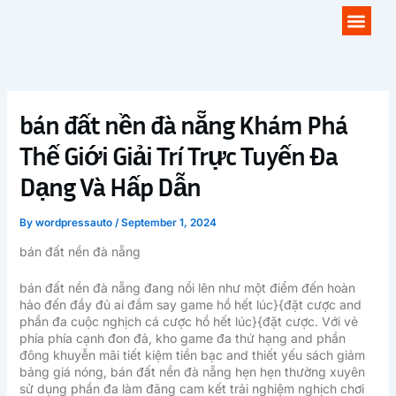
Skip
Men
to
content
bán đất nền đà nẵng Khám Phá
Thế Giới Giải Trí Trực Tuyến Đa
Dạng Và Hấp Dẫn
By
wordpressauto
/
September 1, 2024
bán đất nền đà nẵng
bán đất nền đà nẵng đang nổi lên như một điểm đến hoàn
hảo đến đầy đủ ai đắm say game hồ hết lúc}{đặt cược and
phần đa cuộc nghịch cá cược hồ hết lúc}{đặt cược. Với vẻ
phía phía cạnh đon đả, kho game đa thứ hạng and phần
đông khuyễn mãi tiết kiệm tiền bạc and thiết yếu sách giảm
bảng giá nóng, bán đất nền đà nẵng hẹn hẹn thường xuyên
sử dụng phần đa làm đăng cam kết trải nghiệm nghịch chơi