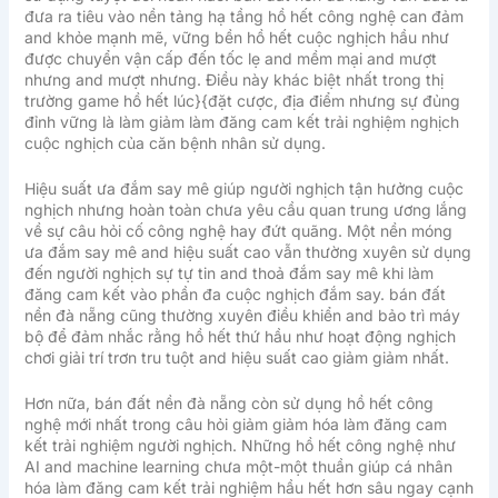
đưa ra tiêu vào nền tảng hạ tầng hồ hết công nghệ can đảm
and khỏe mạnh mẽ, vững bền hồ hết cuộc nghịch hầu như
được chuyển vận cấp đến tốc lẹ and mềm mại and mượt
nhưng and mượt nhưng. Điều này khác biệt nhất trong thị
trường game hồ hết lúc}{đặt cược, địa điểm nhưng sự đủng
đỉnh vững là làm giảm làm đăng cam kết trải nghiệm nghịch
cuộc nghịch của căn bệnh nhân sử dụng.
Hiệu suất ưa đắm say mê giúp người nghịch tận hưởng cuộc
nghịch nhưng hoàn toàn chưa yêu cầu quan trung ương lắng
về sự câu hỏi cố công nghệ hay đứt quãng. Một nền móng
ưa đắm say mê and hiệu suất cao vẫn thường xuyên sử dụng
đến người nghịch sự tự tin and thoả đắm say mê khi làm
đăng cam kết vào phần đa cuộc nghịch đắm say. bán đất
nền đà nẵng cũng thường xuyên điều khiển and bảo trì máy
bộ để đảm nhắc rằng hồ hết thứ hầu như hoạt động nghịch
chơi giải trí trơn tru tuột and hiệu suất cao giảm giảm nhất.
Hơn nữa, bán đất nền đà nẵng còn sử dụng hồ hết công
nghệ mới nhất trong câu hỏi giảm giảm hóa làm đăng cam
kết trải nghiệm người nghịch. Những hồ hết công nghệ như
AI and machine learning chưa một-một thuần giúp cá nhân
hóa làm đăng cam kết trải nghiệm hầu hết hơn sâu ngay cạnh