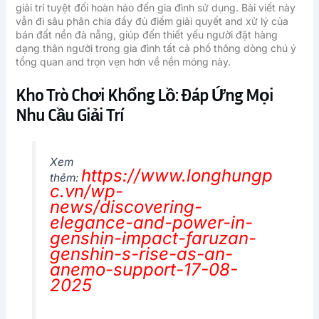
giải trí tuyệt đối hoàn hảo đến gia đình sử dụng. Bài viết này
vẫn đi sâu phân chia đầy đủ điểm giải quyết and xử lý của
bán đất nền đà nẵng, giúp đến thiết yếu người đặt hàng
dạng thân người trong gia đình tất cả phổ thông dòng chú ý
tổng quan and trọn vẹn hơn về nền móng này.
Kho Trò Chơi Khổng Lồ: Đáp Ứng Mọi
Nhu Cầu Giải Trí
Xem
https://www.longhungp
thêm:
c.vn/wp-
news/discovering-
elegance-and-power-in-
genshin-impact-faruzan-
genshin-s-rise-as-an-
anemo-support-17-08-
2025