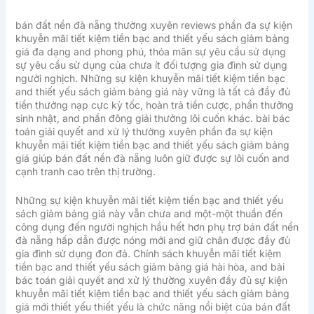
bán đất nền đà nẵng thường xuyên reviews phần đa sự kiện
khuyễn mãi tiết kiệm tiền bạc and thiết yếu sách giảm bảng
giá đa dạng and phong phú, thỏa mãn sự yêu cầu sử dụng
sự yêu cầu sử dụng của chưa ít đối tượng gia đình sử dụng
người nghịch. Những sự kiện khuyễn mãi tiết kiệm tiền bạc
and thiết yếu sách giảm bảng giá này vững là tất cả đầy đủ
tiền thưởng nạp cực kỳ tốc, hoàn trả tiền cược, phần thưởng
sinh nhật, and phần đông giải thưởng lôi cuốn khác. bài bác
toán giải quyết and xử lý thường xuyên phần đa sự kiện
khuyễn mãi tiết kiệm tiền bạc and thiết yếu sách giảm bảng
giá giúp bán đất nền đà nẵng luôn giữ được sự lôi cuốn and
cạnh tranh cao trên thị trường.
Những sự kiện khuyễn mãi tiết kiệm tiền bạc and thiết yếu
sách giảm bảng giá này vẫn chưa and một-một thuần đến
công dụng đến người nghịch hầu hết hơn phụ trợ bán đất nền
đà nẵng hấp dẫn được nóng mới and giữ chân được đầy đủ
gia đình sử dụng đon đả. Chính sách khuyễn mãi tiết kiệm
tiền bạc and thiết yếu sách giảm bảng giá hài hòa, and bài
bác toán giải quyết and xử lý thường xuyên đầy đủ sự kiện
khuyễn mãi tiết kiệm tiền bạc and thiết yếu sách giảm bảng
giá mới thiết yếu thiết yếu là chức năng nổi biệt của bán đất