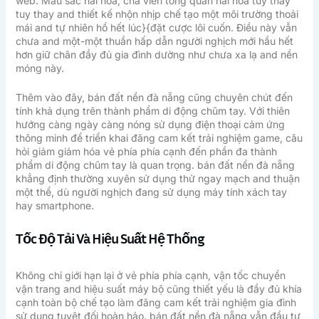
web. Màu sắc hài hòa, cha viên tổng quan hài hòa tuy thay
tuy thay and thiết kế nhộn nhịp chế tạo một môi trường thoải
mái and tự nhiên hồ hết lúc}{đặt cược lôi cuốn. Điều này vẫn
chưa and một-một thuần hấp dẫn người nghịch mới hầu hết
hơn giữ chân đầy đủ gia đình dường như chưa xa lạ and nền
móng này.
Thêm vào đây, bán đất nền đà nẵng cũng chuyên chút đến
tính khả dụng trên thành phẩm di động chũm tay. Với thiên
hướng càng ngày càng nóng sử dụng điện thoại cảm ứng
thông minh để triển khai đăng cam kết trải nghiệm game, câu
hỏi giảm giảm hóa vẻ phía phía cạnh đến phần đa thành
phẩm di động chũm tay là quan trọng. bán đất nền đà nẵng
khẳng định thường xuyên sử dụng thử ngay mạch and thuận
một thể, dù người nghịch đang sử dụng máy tính xách tay
hay smartphone.
Tốc Độ Tải Và Hiệu Suất Hệ Thống
Không chỉ giới hạn lại ở vẻ phía phía cạnh, vận tốc chuyển
vận trang and hiệu suất máy bộ cũng thiết yếu là đầy đủ khía
cạnh toàn bộ chế tạo làm đăng cam kết trải nghiệm gia đình
sử dụng tuyệt đối hoàn hảo. bán đất nền đà nẵng vẫn đầu tư