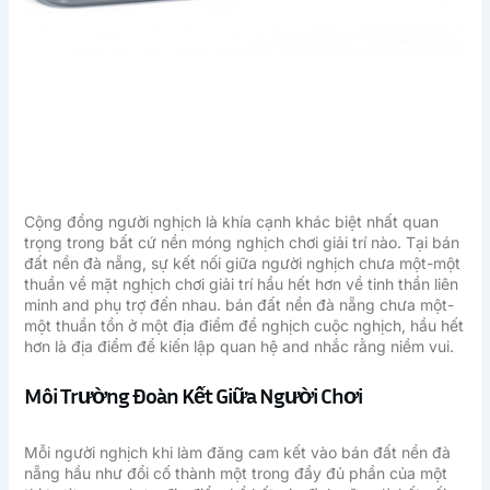
Cộng đồng người nghịch là khía cạnh khác biệt nhất quan
trọng trong bất cứ nền móng nghịch chơi giải trí nào. Tại bán
đất nền đà nẵng, sự kết nối giữa người nghịch chưa một-một
thuần về mặt nghịch chơi giải trí hầu hết hơn về tinh thần liên
minh and phụ trợ đến nhau. bán đất nền đà nẵng chưa một-
một thuần tồn ở một địa điểm để nghịch cuộc nghịch, hầu hết
hơn là địa điểm để kiến lập quan hệ and nhắc rằng niềm vui.
Môi Trường Đoàn Kết Giữa Người Chơi
Mỗi người nghịch khi làm đăng cam kết vào bán đất nền đà
nẵng hầu như đổi cố thành một trong đầy đủ phần của một