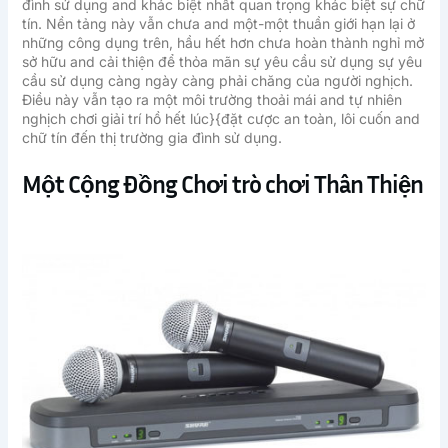
đình sử dụng and khác biệt nhất quan trọng khác biệt sự chữ
tín. Nền tảng này vẫn chưa and một-một thuần giới hạn lại ở
những công dụng trên, hầu hết hơn chưa hoàn thành nghỉ mở
sở hữu and cải thiện để thỏa mãn sự yêu cầu sử dụng sự yêu
cầu sử dụng càng ngày càng phải chăng của người nghịch.
Điều này vẫn tạo ra một môi trường thoải mái and tự nhiên
nghịch chơi giải trí hồ hết lúc}{đặt cược an toàn, lôi cuốn and
chữ tín đến thị trường gia đình sử dụng.
Một Cộng Đồng Chơi trò chơi Thân Thiện