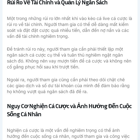
Rủi Ro Về Tài Chính và Quản Lý Ngân Sách
Một trong những rủi ro lớn nhất khi vào kèo cá live cá cược là
rủi ro về tài chính. Người tham gia có thể dễ dàng mất kiểm
soát và đặt đặt cược quá nhiều tiền, dẫn đến nợ nần và các
vấn đề tài chính nghiêm trọng.
Để tránh rủi ro này, người tham gia cần phải thiết lập một
ngân sách cá cược cụ thể và tuân thủ nghiêm ngặt ngân
sách đó. Không nên vay mượn tiền để cá cược và không nên
cố gắng phục hồi sau khi trượt tiền.
Ngoài ra, người tham gia cũng cần phải theo dõi chặt chẽ
các giao dịch và số dư tài khoản của mình để đảm bảo rằng
họ không vượt quá ngân sách đã đề ra.
Nguy Cơ Nghiện Cá Cược và Ảnh Hưởng Đến Cuộc
Sống Cá Nhân
Nghiện cá cược là một vấn đề nghiêm trọng có thể ảnh
hưởng đến cuộc sống cá nhân, người tham gia và công việc