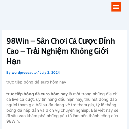
Skip
Men
to
content
98Win – Sân Chơi Cá Cược Đỉnh
Cao – Trải Nghiệm Không Giới
Hạn
By
wordpressauto
/
July 2, 2024
trực tiếp bóng đá euro hôm nay
trực tiếp bóng đá euro hôm nay
là một trong những địa chỉ
cá live cá cược uy tín hàng đầu hiện nay, thu hút đông đảo
người tham gia bởi sự đa dạng về trò tham gia, tỷ lệ thắng
bóng đá hấp dẫn và dịch vụ chuyên nghiệp. Bài viết này sẽ
đi sâu vào khám phá những yếu tố làm nên thành công của
98Win.