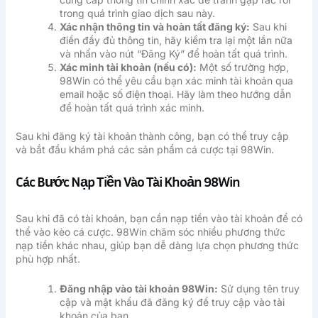
trong quá trình giao dịch sau này.
Xác nhận thông tin và hoàn tất đăng ký:
Sau khi
điền đầy đủ thông tin, hãy kiểm tra lại một lần nữa
và nhấn vào nút “Đăng Ký” để hoàn tất quá trình.
Xác minh tài khoản (nếu có):
Một số trường hợp,
98Win có thể yêu cầu bạn xác minh tài khoản qua
email hoặc số điện thoại. Hãy làm theo hướng dẫn
để hoàn tất quá trình xác minh.
Sau khi đăng ký tài khoản thành công, bạn có thể truy cập
và bắt đầu khám phá các sản phẩm cá cược tại 98Win.
Các Bước Nạp Tiền Vào Tài Khoản 98Win
Sau khi đã có tài khoản, bạn cần nạp tiền vào tài khoản để có
thể vào kèo cá cược. 98Win chăm sóc nhiều phương thức
nạp tiền khác nhau, giúp bạn dễ dàng lựa chọn phương thức
phù hợp nhất.
Đăng nhập vào tài khoản 98Win:
Sử dụng tên truy
cập và mật khẩu đã đăng ký để truy cập vào tài
khoản của bạn.