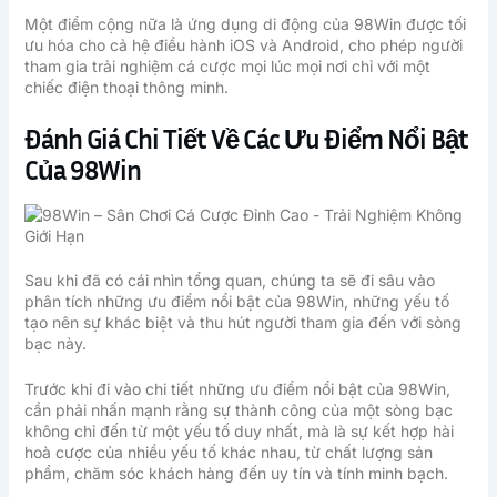
Một điểm cộng nữa là ứng dụng di động của 98Win được tối
ưu hóa cho cả hệ điều hành iOS và Android, cho phép người
tham gia trải nghiệm cá cược mọi lúc mọi nơi chỉ với một
chiếc điện thoại thông minh.
Đánh Giá Chi Tiết Về Các Ưu Điểm Nổi Bật
Của 98Win
Sau khi đã có cái nhìn tổng quan, chúng ta sẽ đi sâu vào
phân tích những ưu điểm nổi bật của 98Win, những yếu tố
tạo nên sự khác biệt và thu hút người tham gia đến với sòng
bạc này.
Trước khi đi vào chi tiết những ưu điểm nổi bật của 98Win,
cần phải nhấn mạnh rằng sự thành công của một sòng bạc
không chỉ đến từ một yếu tố duy nhất, mà là sự kết hợp hài
hoà cược của nhiều yếu tố khác nhau, từ chất lượng sản
phẩm, chăm sóc khách hàng đến uy tín và tính minh bạch.