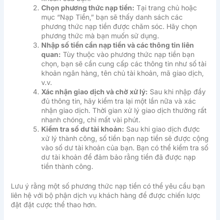
Chọn phương thức nạp tiền:
Tại trang chủ hoặc
mục “Nạp Tiền,” bạn sẽ thấy danh sách các
phương thức nạp tiền được chăm sóc. Hãy chọn
phương thức mà bạn muốn sử dụng.
Nhập số tiền cần nạp tiền và các thông tin liên
quan:
Tùy thuộc vào phương thức nạp tiền bạn
chọn, bạn sẽ cần cung cấp các thông tin như số tài
khoản ngân hàng, tên chủ tài khoản, mã giao dịch,
v.v.
Xác nhận giao dịch và chờ xử lý:
Sau khi nhập đầy
đủ thông tin, hãy kiểm tra lại một lần nữa và xác
nhận giao dịch. Thời gian xử lý giao dịch thường rất
nhanh chóng, chỉ mất vài phút.
Kiểm tra số dư tài khoản:
Sau khi giao dịch được
xử lý thành công, số tiền bạn nạp tiền sẽ được cộng
vào số dư tài khoản của bạn. Bạn có thể kiểm tra số
dư tài khoản để đảm bảo rằng tiền đã được nạp
tiền thành công.
Lưu ý rằng một số phương thức nạp tiền có thể yêu cầu bạn
liên hệ với bộ phận dịch vụ khách hàng để được chiến lược
đặt đặt cược thể thao hơn.