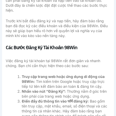
cần phải đăng ký tài khoản và nạp tiền vào tài khoản đó.
Dưới đây là chiến lược đặt đặt cược thể thao các bước thực
hiện.
Trước khi bắt đầu đăng ký và nạp tiền, hãy đảm bảo rằng
bạn đã đọc kỹ các điều khoản và điều kiện của 98Win. Điều
này sẽ giúp bạn hiểu rõ hơn về quyền lợi và nghĩa vụ của
mình khi vào kèo vào nền tảng này.
Các Bước Đăng Ký Tài Khoản 98Win
Việc đăng ký tài khoản tại 98Win rất đơn giản và nhanh
chóng. Bạn chỉ cần thực hiện theo các bước sau:
Truy cập trang web hoặc ứng dụng di động của
98Win:
Tìm kiếm trên Google hoặc truy cập trực
tiếp từ liên kết đảm bảo an toàn & đáng tin cậy.
Nhấn vào nút “Đăng Ký”:
Thường nằm ở góc trên
bên phải của trang web hoặc ứng dụng.
Điền đầy đủ thông tin vào फॉर्म đăng ký:
Bao gồm
tên truy cập, mật khẩu, email, số điện thoại và các
thông tin cá nhân khác. Hãy đảm bảo rằng bạn
cung cấp thông tin chính xác để tránh gặp rắc rối