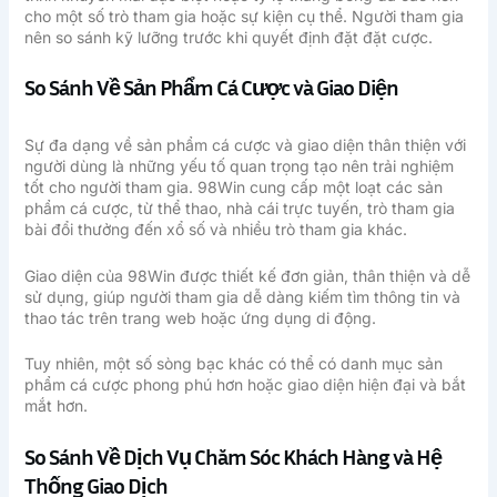
cho một số trò tham gia hoặc sự kiện cụ thể. Người tham gia
nên so sánh kỹ lưỡng trước khi quyết định đặt đặt cược.
So Sánh Về Sản Phẩm Cá Cược và Giao Diện
Sự đa dạng về sản phẩm cá cược và giao diện thân thiện với
người dùng là những yếu tố quan trọng tạo nên trải nghiệm
tốt cho người tham gia. 98Win cung cấp một loạt các sản
phẩm cá cược, từ thể thao, nhà cái trực tuyến, trò tham gia
bài đổi thưởng đến xổ số và nhiều trò tham gia khác.
Giao diện của 98Win được thiết kế đơn giản, thân thiện và dễ
sử dụng, giúp người tham gia dễ dàng kiếm tìm thông tin và
thao tác trên trang web hoặc ứng dụng di động.
Tuy nhiên, một số sòng bạc khác có thể có danh mục sản
phẩm cá cược phong phú hơn hoặc giao diện hiện đại và bắt
mắt hơn.
So Sánh Về Dịch Vụ Chăm Sóc Khách Hàng và Hệ
Thống Giao Dịch