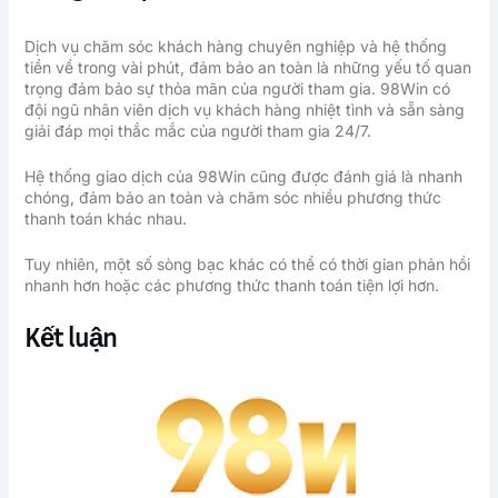
Dịch vụ chăm sóc khách hàng chuyên nghiệp và hệ thống
tiền về trong vài phút, đảm bảo an toàn là những yếu tố quan
trọng đảm bảo sự thỏa mãn của người tham gia. 98Win có
đội ngũ nhân viên dịch vụ khách hàng nhiệt tình và sẵn sàng
giải đáp mọi thắc mắc của người tham gia 24/7.
Hệ thống giao dịch của 98Win cũng được đánh giá là nhanh
chóng, đảm bảo an toàn và chăm sóc nhiều phương thức
thanh toán khác nhau.
Tuy nhiên, một số sòng bạc khác có thể có thời gian phản hồi
nhanh hơn hoặc các phương thức thanh toán tiện lợi hơn.
Kết luận