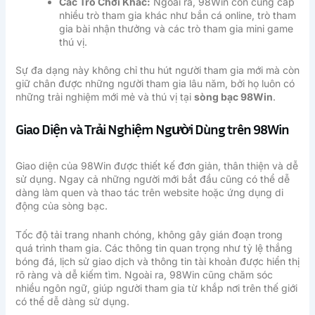
Các Trò Chơi Khác:
Ngoài ra, 98Win còn cung cấp
nhiều trò tham gia khác như bắn cá online, trò tham
gia bài nhận thưởng và các trò tham gia mini game
thú vị.
Sự đa dạng này không chỉ thu hút người tham gia mới mà còn
giữ chân được những người tham gia lâu năm, bởi họ luôn có
những trải nghiệm mới mẻ và thú vị tại
sòng bạc 98Win
.
Giao Diện và Trải Nghiệm Người Dùng trên 98Win
Giao diện của 98Win được thiết kế đơn giản, thân thiện và dễ
sử dụng. Ngay cả những người mới bắt đầu cũng có thể dễ
dàng làm quen và thao tác trên website hoặc ứng dụng di
động của sòng bạc.
Tốc độ tải trang nhanh chóng, không gây gián đoạn trong
quá trình tham gia. Các thông tin quan trọng như tỷ lệ thắng
bóng đá, lịch sử giao dịch và thông tin tài khoản được hiển thị
rõ ràng và dễ kiếm tìm. Ngoài ra, 98Win cũng chăm sóc
nhiều ngôn ngữ, giúp người tham gia từ khắp nơi trên thế giới
có thể dễ dàng sử dụng.