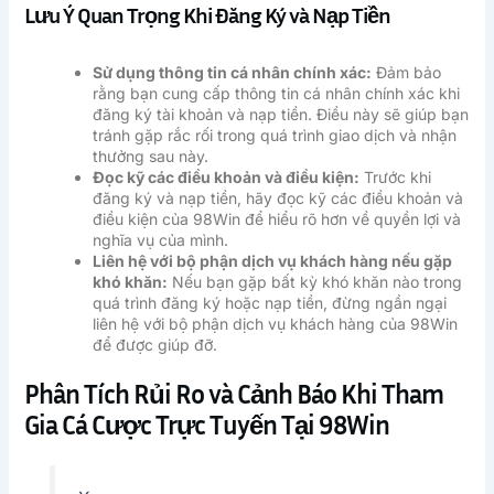
Lưu Ý Quan Trọng Khi Đăng Ký và Nạp Tiền
Sử dụng thông tin cá nhân chính xác:
Đảm bảo
rằng bạn cung cấp thông tin cá nhân chính xác khi
đăng ký tài khoản và nạp tiền. Điều này sẽ giúp bạn
tránh gặp rắc rối trong quá trình giao dịch và nhận
thưởng sau này.
Đọc kỹ các điều khoản và điều kiện:
Trước khi
đăng ký và nạp tiền, hãy đọc kỹ các điều khoản và
điều kiện của 98Win để hiểu rõ hơn về quyền lợi và
nghĩa vụ của mình.
Liên hệ với bộ phận dịch vụ khách hàng nếu gặp
khó khăn:
Nếu bạn gặp bất kỳ khó khăn nào trong
quá trình đăng ký hoặc nạp tiền, đừng ngần ngại
liên hệ với bộ phận dịch vụ khách hàng của 98Win
để được giúp đỡ.
Phân Tích Rủi Ro và Cảnh Báo Khi Tham
Gia Cá Cược Trực Tuyến Tại 98Win