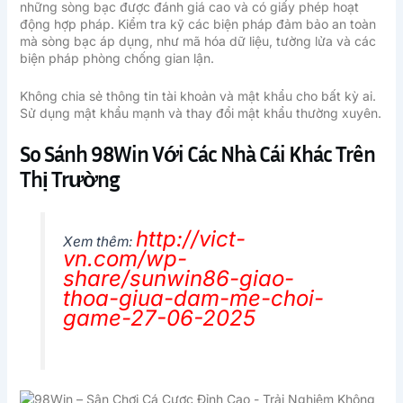
những sòng bạc được đánh giá cao và có giấy phép hoạt
động hợp pháp. Kiểm tra kỹ các biện pháp đảm bảo an toàn
mà sòng bạc áp dụng, như mã hóa dữ liệu, tường lửa và các
biện pháp phòng chống gian lận.
Không chia sẻ thông tin tài khoản và mật khẩu cho bất kỳ ai.
Sử dụng mật khẩu mạnh và thay đổi mật khẩu thường xuyên.
So Sánh 98Win Với Các Nhà Cái Khác Trên
Thị Trường
http://vict-
Xem thêm:
vn.com/wp-
share/sunwin86-giao-
thoa-giua-dam-me-choi-
game-27-06-2025