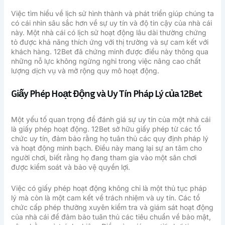
Việc tìm hiểu về lịch sử hình thành và phát triển giúp chúng ta
có cái nhìn sâu sắc hơn về sự uy tín và độ tin cậy của nhà cái
này. Một nhà cái có lịch sử hoạt động lâu dài thường chứng
tỏ được khả năng thích ứng với thị trường và sự cam kết với
khách hàng. 12Bet đã chứng minh được điều này thông qua
những nỗ lực không ngừng nghỉ trong việc nâng cao chất
lượng dịch vụ và mở rộng quy mô hoạt động.
Giấy Phép Hoạt Động và Uy Tín Pháp Lý của 12Bet
Một yếu tố quan trọng để đánh giá sự uy tín của một nhà cái
là giấy phép hoạt động. 12Bet sở hữu giấy phép từ các tổ
chức uy tín, đảm bảo rằng họ tuân thủ các quy định pháp lý
và hoạt động minh bạch. Điều này mang lại sự an tâm cho
người chơi, biết rằng họ đang tham gia vào một sân chơi
được kiểm soát và bảo vệ quyền lợi.
Việc có giấy phép hoạt động không chỉ là một thủ tục pháp
lý mà còn là một cam kết về trách nhiệm và uy tín. Các tổ
chức cấp phép thường xuyên kiểm tra và giám sát hoạt động
của nhà cái để đảm bảo tuân thủ các tiêu chuẩn về bảo mật,