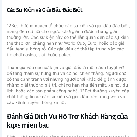
Các Sự Kiện và Giải Đấu Đặc Biệt
12Bet thường xuyên tổ chức các sự kiện và giải đấu đặc biệt,
mang đến cơ hội cho người chơi giành được những giải
thưởng lớn. Các sự kiện này có thể liên quan đến các sự kiện
thể thao lớn, chẳng hạn như World Cup, Euro, hoặc các giải
đấu tennis, bóng rổ. Các giải đấu có thể tập trung vào các
trò chơi casino, slot, hoặc poker.
Tham gia vào các sự kiện và giải đấu là một cách tuyệt vời
để tăng thêm sự hứng thú và cơ hội chiến thắng. Người chơi
có thể cạnh tranh với những người chơi khác để giành được
những giải thưởng giá trị, chẳng hạn như tiền mặt, xe hơi, du
lịch, hoặc các sản phẩm công nghệ. 12Bet thường xuyên cập
nhật thông tin về các sự kiện và giải đấu trên trang web và
các kênh truyền thông xã hội.
Đánh Giá Dịch Vụ Hỗ Trợ Khách Hàng của
kqxs mien bac