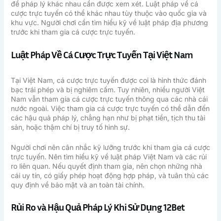
đề pháp lý khác nhau cần được xem xét. Luật pháp về cá
cược trực tuyến có thể khác nhau tùy thuộc vào quốc gia và
khu vực. Người chơi cần tìm hiểu kỹ về luật pháp địa phương
trước khi tham gia cá cược trực tuyến.
Luật Pháp Về Cá Cược Trực Tuyến Tại Việt Nam
Tại Việt Nam, cá cược trực tuyến được coi là hình thức đánh
bạc trái phép và bị nghiêm cấm. Tuy nhiên, nhiều người Việt
Nam vẫn tham gia cá cược trực tuyến thông qua các nhà cái
nước ngoài. Việc tham gia cá cược trực tuyến có thể dẫn đến
các hậu quả pháp lý, chẳng hạn như bị phạt tiền, tịch thu tài
sản, hoặc thậm chí bị truy tố hình sự.
Người chơi nên cân nhắc kỹ lưỡng trước khi tham gia cá cược
trực tuyến. Nên tìm hiểu kỹ về luật pháp Việt Nam và các rủi
ro liên quan. Nếu quyết định tham gia, nên chọn những nhà
cái uy tín, có giấy phép hoạt động hợp pháp, và tuân thủ các
quy định về bảo mật và an toàn tài chính.
Rủi Ro và Hậu Quả Pháp Lý Khi Sử Dụng 12Bet