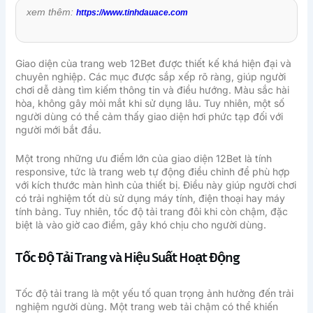
xem thêm:
https://www.tinhdauace.com
Giao diện của trang web 12Bet được thiết kế khá hiện đại và
chuyên nghiệp. Các mục được sắp xếp rõ ràng, giúp người
chơi dễ dàng tìm kiếm thông tin và điều hướng. Màu sắc hài
hòa, không gây mỏi mắt khi sử dụng lâu. Tuy nhiên, một số
người dùng có thể cảm thấy giao diện hơi phức tạp đối với
người mới bắt đầu.
Một trong những ưu điểm lớn của giao diện 12Bet là tính
responsive, tức là trang web tự động điều chỉnh để phù hợp
với kích thước màn hình của thiết bị. Điều này giúp người chơi
có trải nghiệm tốt dù sử dụng máy tính, điện thoại hay máy
tính bảng. Tuy nhiên, tốc độ tải trang đôi khi còn chậm, đặc
biệt là vào giờ cao điểm, gây khó chịu cho người dùng.
Tốc Độ Tải Trang và Hiệu Suất Hoạt Động
Tốc độ tải trang là một yếu tố quan trọng ảnh hưởng đến trải
nghiệm người dùng. Một trang web tải chậm có thể khiến