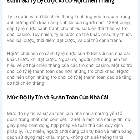
Đánh Giá Tỷ Lệ Cược và Cơ Hội Chiến Thắng
Tỷ lệ cược và cơ hội chiến thắng là những yếu tố quan trọng
ảnh hưởng đến khả năng sinh lời của người chơi. 12Bet cung
cấp tỷ lệ cược cạnh tranh cho nhiều sự kiện thể thao và trò
chơi casino. Tuy nhiên, tỷ lệ cược có thể khác nhau tùy thuộc
vào loại cược, thời điểm đặt cược, và đối thủ cạnh tranh.
Người chơi nên so sánh tỷ lệ cược của 12Bet với các nhà cái
khác trước khi đặt cược. Ngoài ra, người chơi cũng nên tìm
hiểu về cơ hội chiến thắng của các trò chơi casino. Một số trò
chơi có tỷ lệ thanh toán cao hơn những trò chơi khác. Người
chơi nên chọn những trò chơi có tỷ lệ thanh toán cao để tăng
cơ hội chiến thắng.
Mức Độ Uy Tín và Sự An Toàn Của Nhà Cái
Mức độ uy tín và sự an toàn của nhà cái là những yếu tố
quan trọng nhất cần xem xét. 12Bet là một nhà cái uy tín, có
giấy phép hoạt động hợp pháp và tuân thủ các quy định
pháp lý. Tuy nhiên, người chơi cũng cần tự bảo vệ mình bằng
cách sử dụng mật khẩu mạnh, không chia sẻ thông tin tài