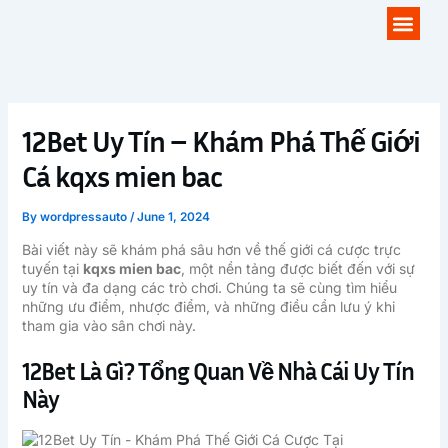
Skip
Men
to
content
12Bet Uy Tín – Khám Phá Thế Giới
Cá kqxs mien bac
By
wordpressauto
/
June 1, 2024
Bài viết này sẽ khám phá sâu hơn về thế giới cá cược trực
tuyến tại
kqxs mien bac
, một nền tảng được biết đến với sự
uy tín và đa dạng các trò chơi. Chúng ta sẽ cùng tìm hiểu
những ưu điểm, nhược điểm, và những điều cần lưu ý khi
tham gia vào sân chơi này.
12Bet Là Gì? Tổng Quan Về Nhà Cái Uy Tín
Này