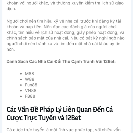
khoản với người khác, và thường xuyên kiểm tra lịch sử giao
dịch.
Người chơi nên tìm hiểu kỹ về nhà cái trước khi đăng ký tài
khoản và nạp tiền. Nên đọc các đánh giá của người chơi
khác, tìm hiểu về lịch sử hoạt động, giấy phép hoạt động, và
chính sách bảo mật của nhà cái. Nếu có bất kỳ nghi ngờ nào,
người chơi nên tránh xa và tìm đến một nhà cái khác uy tín
hơn.
Danh Sách Các Nhà Cái Đối Thủ Cạnh Tranh Với 12Bet:
M88
W88
Fun88
VN88
FB88
Các Vấn Đề Pháp Lý Liên Quan Đến Cá
Cược Trực Tuyến và 12Bet
Cá cược trực tuyến là một lĩnh vực phức tạp, với nhiều vấn