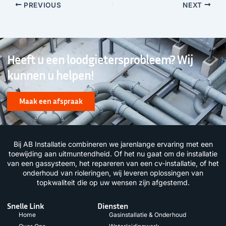
PREVIOUS
NEXT
Heeft u een loodgietersprobleem? Wij
kunnen u helpen!
Maak een afspraak
Bij AB Installatie combineren we jarenlange ervaring met een
toewijding aan uitmuntendheid. Of het nu gaat om de installatie
van een gassysteem, het repareren van een cv-installatie, of het
onderhoud van rioleringen, wij leveren oplossingen van
topkwaliteit die op uw wensen zijn afgestemd.
Snelle Link
Diensten
Home
Gasinstallatie & Onderhoud