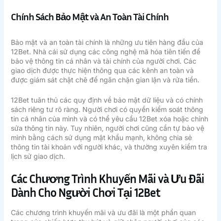
Chính Sách Bảo Mật và An Toàn Tài Chính
Bảo mật và an toàn tài chính là những ưu tiên hàng đầu của
12Bet. Nhà cái sử dụng các công nghệ mã hóa tiên tiến để
bảo vệ thông tin cá nhân và tài chính của người chơi. Các
giao dịch được thực hiện thông qua các kênh an toàn và
được giám sát chặt chẽ để ngăn chặn gian lận và rửa tiền.
12Bet tuân thủ các quy định về bảo mật dữ liệu và có chính
sách riêng tư rõ ràng. Người chơi có quyền kiểm soát thông
tin cá nhân của mình và có thể yêu cầu 12Bet xóa hoặc chỉnh
sửa thông tin này. Tuy nhiên, người chơi cũng cần tự bảo vệ
mình bằng cách sử dụng mật khẩu mạnh, không chia sẻ
thông tin tài khoản với người khác, và thường xuyên kiểm tra
lịch sử giao dịch.
Các Chương Trình Khuyến Mãi và Ưu Đãi
Dành Cho Người Chơi Tại 12Bet
Các chương trình khuyến mãi và ưu đãi là một phần quan