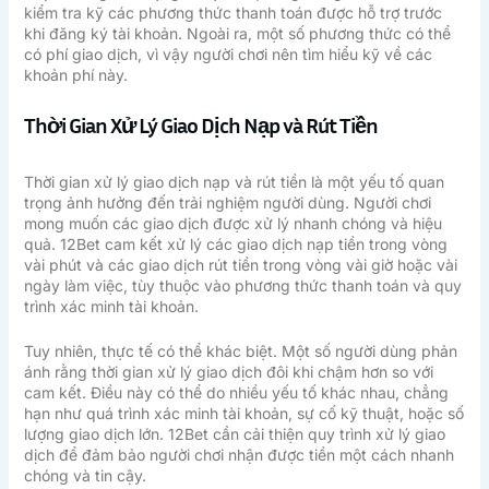
kiểm tra kỹ các phương thức thanh toán được hỗ trợ trước
khi đăng ký tài khoản. Ngoài ra, một số phương thức có thể
có phí giao dịch, vì vậy người chơi nên tìm hiểu kỹ về các
khoản phí này.
Thời Gian Xử Lý Giao Dịch Nạp và Rút Tiền
Thời gian xử lý giao dịch nạp và rút tiền là một yếu tố quan
trọng ảnh hưởng đến trải nghiệm người dùng. Người chơi
mong muốn các giao dịch được xử lý nhanh chóng và hiệu
quả. 12Bet cam kết xử lý các giao dịch nạp tiền trong vòng
vài phút và các giao dịch rút tiền trong vòng vài giờ hoặc vài
ngày làm việc, tùy thuộc vào phương thức thanh toán và quy
trình xác minh tài khoản.
Tuy nhiên, thực tế có thể khác biệt. Một số người dùng phản
ánh rằng thời gian xử lý giao dịch đôi khi chậm hơn so với
cam kết. Điều này có thể do nhiều yếu tố khác nhau, chẳng
hạn như quá trình xác minh tài khoản, sự cố kỹ thuật, hoặc số
lượng giao dịch lớn. 12Bet cần cải thiện quy trình xử lý giao
dịch để đảm bảo người chơi nhận được tiền một cách nhanh
chóng và tin cậy.