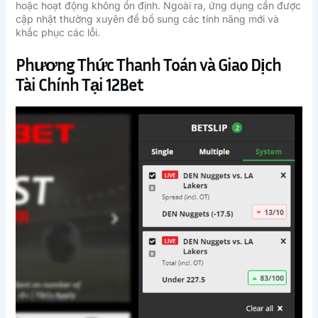
hoặc hoạt động không ổn định. Ngoài ra, ứng dụng cần được
cập nhật thường xuyên để bổ sung các tính năng mới và
khắc phục các lỗi.
Phương Thức Thanh Toán và Giao Dịch
Tài Chính Tại 12Bet